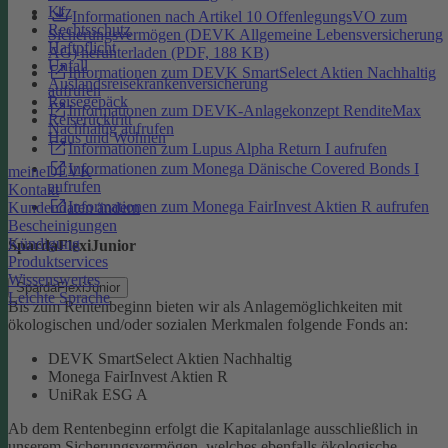
Kfz
Informationen nach Artikel 10 OffenlegungsVO zum
Rechtsschutz
Sicherungsvermögen (DEVK Allgemeine Lebensversicherung
Haftpflicht
AG) herunterladen (PDF, 188 KB)
Unfall
Informationen zum DEVK SmartSelect Aktien Nachhaltig
Auslandsreisekrankenversicherung
aufrufen
Reisegepäck
Informationen zum DEVK-Anlagekonzept RenditeMax
Reiserücktritt
Nachhaltig aufrufen
Haus und Wohnen
Informationen zum Lupus Alpha Return I aufrufen
Informationen zum Monega Dänische Covered Bonds I
meineDEVK
aufrufen
Kontakt
Informationen zum Monega FairInvest Aktien R aufrufen
Kundendaten ändern
Bescheinigungen
Kündigung
SpardaFlexiJunior
Produktservices
Wissenswertes
SpardaFlexiJunior
Leichte Sprache
Bis zum Rentenbeginn bieten wir als Anlagemöglichkeiten mit
ökologischen und/oder sozialen Merkmalen folgende Fonds an:
DEVK SmartSelect Aktien Nachhaltig
Monega FairInvest Aktien R
UniRak ESG A
Ab dem Rentenbeginn erfolgt die Kapitalanlage ausschließlich in
unserem Sicherungsvermögen, welches ebenfalls ökologische