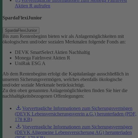
Vorvertragliche Informationen zum Monega FairInvest
Aktien R aufrufen
SpardaFlexiJunior
SpardaFlexiJunior
Bis zum Rentenbeginn bieten wir als Anlagemöglichkeiten mit
ökologischen und/oder sozialen Merkmalen folgende Fonds an:
DEVK SmartSelect Aktien Nachhaltig
Monega FairInvest Aktien R
UniRak ESG A
Ab dem Rentenbeginn erfolgt die Kapitalanlage ausschließlich in
unserem Sicherungsvermögen, welches ebenfalls ökologische
und/oder soziale Merkmale berücksichtigt.
Zu den oben genannten Anlagemöglichkeiten finden Sie hier die
nachhaltigkeitsbezogenen Offenlegungen:
Vorvertragliche Informationen zum Sicherungsvermögen
(DEVK Lebensversicherungsverein a.G.) herunterladen (PDF,
178 KB)
Vorvertragliche Informationen zum Sicherungsvermögen
(DEVK Allgemeine Lebensversicherung AG) herunterladen
(PDF, 179 KB)