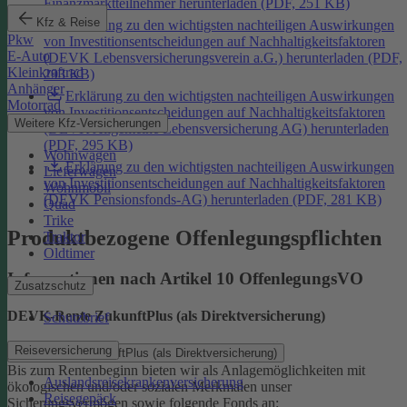
Finanzmarktteilnehmer herunterladen (PDF, 251 KB)
Kfz & Reise
Erklärung zu den wichtigsten nachteiligen Auswirkungen
Pkw
von Investitionsentscheidungen auf Nachhaltigkeitsfaktoren
E-Auto
(DEVK Lebensversicherungsverein a.G.) herunterladen (PDF,
Kleinkraftrad
293 KB)
Anhänger
Erklärung zu den wichtigsten nachteiligen Auswirkungen
Motorrad
von Investitionsentscheidungen auf Nachhaltigkeitsfaktoren
Weitere Kfz-Versicherungen
(DEVK Allgemeine Lebensversicherung AG) herunterladen
(PDF, 295 KB)
Wohnwagen
Erklärung zu den wichtigsten nachteiligen Auswirkungen
Lieferwagen
von Investitionsentscheidungen auf Nachhaltigkeitsfaktoren
Wohnmobil
(DEVK Pensionsfonds-AG) herunterladen (PDF, 281 KB)
Quad
Trike
Produktbezogene Offenlegungspflichten
Traktor
Oldtimer
Informationen nach Artikel 10 OffenlegungsVO
Zusatzschutz
DEVK-Rente ZukunftPlus (als Direktversicherung)
Schutzbrief
Reiseversicherung
DEVK-Rente ZukunftPlus (als Direktversicherung)
Bis zum Rentenbeginn bieten wir als Anlagemöglichkeiten mit
Auslandsreisekrankenversicherung
ökologischen und/oder sozialen Merkmalen unser
Reisegepäck
Sicherungsvermögen sowie folgende Fonds an: