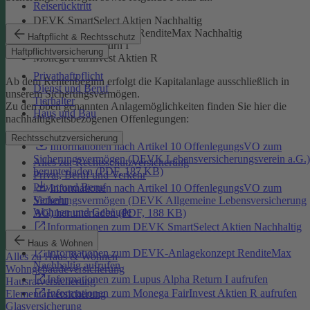
Reiserücktritt
DEVK SmartSelect Aktien Nachhaltig
DEVK-Anlagekonzept RenditeMax Nachhaltig
Haftpflicht & Rechtsschutz
Lupus Alpha Return I
Haftpflichtversicherung
Monega FairInvest Aktien R
Privathaftpflicht
Ab dem Rentenbeginn erfolgt die Kapitalanlage ausschließlich in
Dienst und Beruf
unserem Sicherungsvermögen.
Tierhalter
Zu den oben genannten Anlagemöglichkeiten finden Sie hier die
Haus und Bau
nachhaltigkeitsbezogenen Offenlegungen:
Rechtsschutzversicherung
Informationen nach Artikel 10 OffenlegungsVO zum
Sicherungsvermögen (DEVK Lebensversicherungsverein a.G.)
Alles zur Rechtsschutzversicherung
herunterladen (PDF, 187 KB)
Privat, Beruf und Verkehr
Privat und Beruf
Informationen nach Artikel 10 OffenlegungsVO zum
Verkehr
Sicherungsvermögen (DEVK Allgemeine Lebensversicherung
Wohnen und Gebäude
AG) herunterladen (PDF, 188 KB)
Informationen zum DEVK SmartSelect Aktien Nachhaltig
aufrufen
Haus & Wohnen
Informationen zum DEVK-Anlagekonzept RenditeMax
Alles zu Haus & Wohnen
Nachhaltig aufrufen
Wohngebäudeversicherung
Informationen zum Lupus Alpha Return I aufrufen
Hausratversicherung
Informationen zum Monega FairInvest Aktien R aufrufen
Elementarversicherung
Glasversicherung