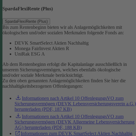
SpardaFlexiRente (Plus)
SpardaFlexiRente (Plus)
Bis zum Rentenbeginn bieten wir als Anlagemöglichkeiten mit
ökologischen und/oder sozialen Merkmalen folgende Fonds an:
DEVK SmartSelect Aktien Nachhaltig
Monega FairInvest Aktien R
UniRak ESG A
Ab dem Rentenbeginn erfolgt die Kapitalanlage ausschließlich in
unserem Sicherungsvermögen, welches ebenfalls ökologische
und/oder soziale Merkmale berücksichtigt.
Zu den oben genannten Anlagemöglichkeiten finden Sie hier die
nachhaltigkeitsbezogenen Offenlegungen:
Informationen nach Artikel 10 OffenlegungsVO zum
Sicherungsvermögen (DEVK Lebensversicherungsverein a.G.)
herunterladen (PDF, 187 KB)
Informationen nach Artikel 10 OffenlegungsVO zum
Sicherungsvermögen (DEVK Allgemeine Lebensversicherung
AG) herunterladen (PDF, 188 KB)
Informationen zum DEVK SmartSelect Aktien Nachhaltig