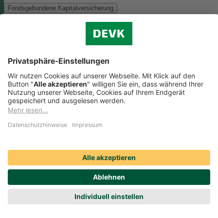
Fondsgebundene Kapitalversicherung
Als Anlagemöglichkeit mit ökologischen und/oder sozialen Merkmal
bieten wir folgenden Fonds an:
Monega FairInvest Aktien R
Zu der oben genannten Anlagemöglichkeit finden Sie hier die
nachhaltigkeitsbezogenen Offenlegungen:
Regelmäßige Informationen zum Monega FairInvest Aktien
R aufrufen
Weitere Rentenversicherungen (nicht fondsgebunden)
Weitere Rentenversicherungen (nicht fondsgebunden)
Die Kapitalanlage erfolgt in unserem Sicherungsvermögen, welches
ökologische und/oder soziale Merkmale berücksichtigt.
Zu der oben
genannten Anlagemöglichkeit finden Sie hier die
nachhaltigkeitsbezogenen Offenlegungen:
Regelmäßige Informationen zum Sicherungsvermögen
(DEVK Lebensversicherungsverein a.G.) herunterladen (PDF,
205 KB)
Regelmäßige Informationen zum Sicherungsvermögen