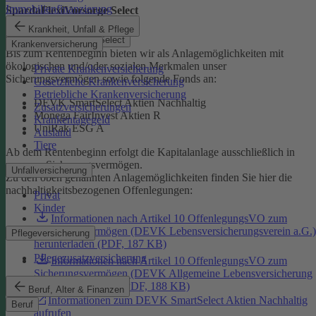
Immobilienfinanzierung
SpardaFlexiVorsorge Select
Krankheit, Unfall & Pflege
SpardaFlexiVorsorge Select
Krankenversicherung
Bis zum Rentenbeginn bieten wir als Anlagemöglichkeiten mit
ökologischen und/oder sozialen Merkmalen unser
Private Krankenversicherung
Sicherungsvermögen sowie folgende Fonds an:
Gesetzliche Krankenversicherung
Betriebliche Krankenversicherung
DEVK SmartSelect Aktien Nachhaltig
Zusatzversicherungen
Monega FairInvest Aktien R
Krankentagegeld
UniRak ESG A
Ausland
Tiere
Ab dem Rentenbeginn erfolgt die Kapitalanlage ausschließlich in
unserem Sicherungsvermögen.
Unfallversicherung
Zu den oben genannten Anlagemöglichkeiten finden Sie hier die
nachhaltigkeitsbezogenen Offenlegungen:
Privat
Kinder
Informationen nach Artikel 10 OffenlegungsVO zum
Sicherungsvermögen (DEVK Lebensversicherungsverein a.G.)
Pflegeversicherung
herunterladen (PDF, 187 KB)
Pflegezusatzversicherung
Informationen nach Artikel 10 OffenlegungsVO zum
Sicherungsvermögen (DEVK Allgemeine Lebensversicherung
AG) herunterladen (PDF, 188 KB)
Beruf, Alter & Finanzen
Informationen zum DEVK SmartSelect Aktien Nachhaltig
Beruf
aufrufen