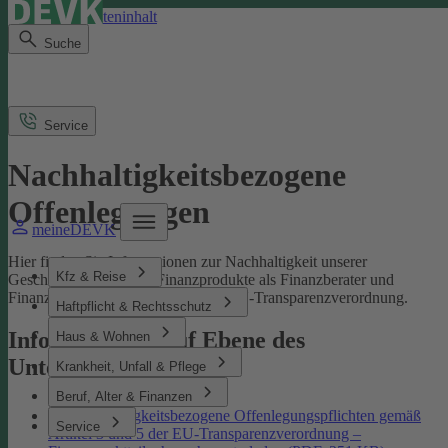
Direkt zum Seiteninhalt
Suche
Service
Nachhaltigkeitsbezogene
Offenlegungen
meineDEVK
Hier finden Sie Informationen zur Nachhaltigkeit unserer
Kfz & Reise
Geschäftsprozesse und Finanzprodukte als Finanzberater und
Finanzmarktteilnehmer gemäß der EU-Transparenzverordnung.
Haftpflicht & Rechtsschutz
Informationen auf Ebene des
Haus & Wohnen
Unternehmens
Krankheit, Unfall & Pflege
Beruf, Alter & Finanzen
Nachhaltigkeitsbezogene Offenlegungspflichten gemäß
Service
Artikel 3 und 5 der EU-Transparenzverordnung –