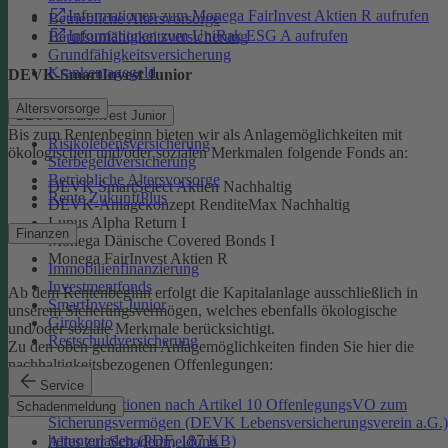
Informationen zum Monega FairInvest Aktien R aufrufen
Betriebliche Altersvorsorge
Informationen zum UniRak ESG A aufrufen
Berufsunfähigkeitsversicherung
Grundfähigkeitsversicherung
Krankentagegeld
DEVK-SmartInvest Junior
Altersvorsorge
DEVK-SmartInvest Junior
Bis zum Rentenbeginn bieten wir als Anlagemöglichkeiten mit
Risikolebensversicherung
ökologischen und/oder sozialen Merkmalen folgende Fonds an:
Sterbegeldversicherung
Betriebliche Altersvorsorge
DEVK SmartSelect Aktien Nachhaltig
Rente ZukunftPlus
DEVK-Anlagekonzept RenditeMax Nachhaltig
Lupus Alpha Return I
Finanzen
Monega Dänische Covered Bonds I
Monega FairInvest Aktien R
Immobilienfinanzierung
Investmentfonds
Ab dem Rentenbeginn erfolgt die Kapitalanlage ausschließlich in
SmartInvest Junior
unserem Sicherungsvermögen, welches ebenfalls ökologische
Girokonto
und/oder soziale Merkmale berücksichtigt.
Restschuldversicherung
Zu den oben genannten Anlagemöglichkeiten finden Sie hier die
nachhaltigkeitsbezogenen Offenlegungen:
Service
Informationen nach Artikel 10 OffenlegungsVO zum
Schadenmeldung
Sicherungsvermögen (DEVK Lebensversicherungsverein a.G.)
herunterladen (PDF, 187 KB)
Alles zur Schadenmeldung