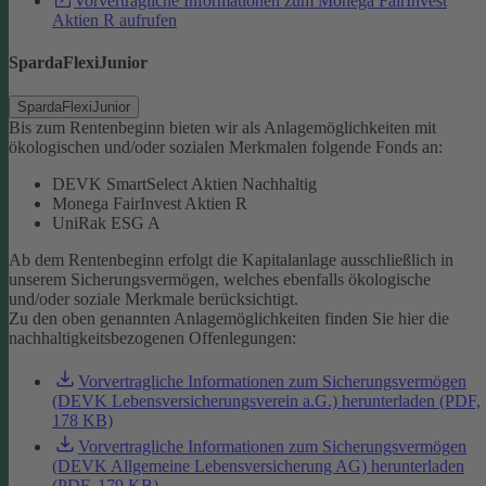
Vorvertragliche Informationen zum Monega FairInvest
Aktien R aufrufen
SpardaFlexiJunior
SpardaFlexiJunior
Bis zum Rentenbeginn bieten wir als Anlagemöglichkeiten mit
ökologischen und/oder sozialen Merkmalen folgende Fonds an:
DEVK SmartSelect Aktien Nachhaltig
Monega FairInvest Aktien R
UniRak ESG A
Ab dem Rentenbeginn erfolgt die Kapitalanlage ausschließlich in
unserem Sicherungsvermögen, welches ebenfalls ökologische
und/oder soziale Merkmale berücksichtigt.
Zu den oben genannten Anlagemöglichkeiten finden Sie hier die
nachhaltigkeitsbezogenen Offenlegungen:
Vorvertragliche Informationen zum Sicherungsvermögen
(DEVK Lebensversicherungsverein a.G.) herunterladen (PDF,
178 KB)
Vorvertragliche Informationen zum Sicherungsvermögen
(DEVK Allgemeine Lebensversicherung AG) herunterladen
(PDF, 179 KB)