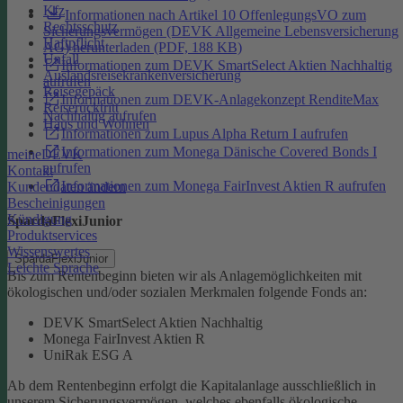
Kfz
Informationen nach Artikel 10 OffenlegungsVO zum
Rechtsschutz
Sicherungsvermögen (DEVK Allgemeine Lebensversicherung
Haftpflicht
AG) herunterladen (PDF, 188 KB)
Unfall
Informationen zum DEVK SmartSelect Aktien Nachhaltig
Auslandsreisekrankenversicherung
aufrufen
Reisegepäck
Informationen zum DEVK-Anlagekonzept RenditeMax
Reiserücktritt
Nachhaltig aufrufen
Haus und Wohnen
Informationen zum Lupus Alpha Return I aufrufen
Informationen zum Monega Dänische Covered Bonds I
meineDEVK
aufrufen
Kontakt
Informationen zum Monega FairInvest Aktien R aufrufen
Kundendaten ändern
Bescheinigungen
Kündigung
SpardaFlexiJunior
Produktservices
Wissenswertes
SpardaFlexiJunior
Leichte Sprache
Bis zum Rentenbeginn bieten wir als Anlagemöglichkeiten mit
ökologischen und/oder sozialen Merkmalen folgende Fonds an:
DEVK SmartSelect Aktien Nachhaltig
Monega FairInvest Aktien R
UniRak ESG A
Ab dem Rentenbeginn erfolgt die Kapitalanlage ausschließlich in
unserem Sicherungsvermögen, welches ebenfalls ökologische