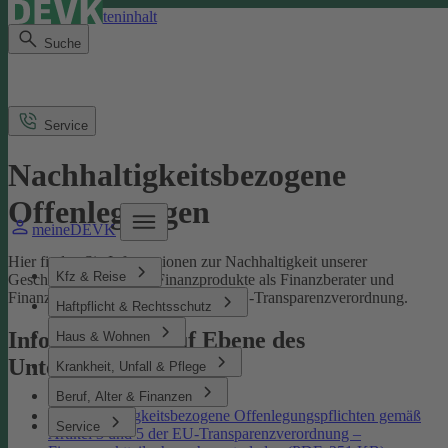
Direkt zum Seiteninhalt
Suche
Service
Nachhaltigkeitsbezogene
Offenlegungen
meineDEVK
Hier finden Sie Informationen zur Nachhaltigkeit unserer
Kfz & Reise
Geschäftsprozesse und Finanzprodukte als Finanzberater und
Finanzmarktteilnehmer gemäß der EU-Transparenzverordnung.
Haftpflicht & Rechtsschutz
Informationen auf Ebene des
Haus & Wohnen
Unternehmens
Krankheit, Unfall & Pflege
Beruf, Alter & Finanzen
Nachhaltigkeitsbezogene Offenlegungspflichten gemäß
Service
Artikel 3 und 5 der EU-Transparenzverordnung –