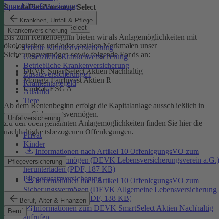
Immobilienfinanzierung
SpardaFlexiVorsorge Select
Krankheit, Unfall & Pflege
SpardaFlexiVorsorge Select
Krankenversicherung
Bis zum Rentenbeginn bieten wir als Anlagemöglichkeiten mit
ökologischen und/oder sozialen Merkmalen unser
Private Krankenversicherung
Sicherungsvermögen sowie folgende Fonds an:
Gesetzliche Krankenversicherung
Betriebliche Krankenversicherung
DEVK SmartSelect Aktien Nachhaltig
Zusatzversicherungen
Monega FairInvest Aktien R
Krankentagegeld
UniRak ESG A
Ausland
Tiere
Ab dem Rentenbeginn erfolgt die Kapitalanlage ausschließlich in
unserem Sicherungsvermögen.
Unfallversicherung
Zu den oben genannten Anlagemöglichkeiten finden Sie hier die
nachhaltigkeitsbezogenen Offenlegungen:
Privat
Kinder
Informationen nach Artikel 10 OffenlegungsVO zum
Sicherungsvermögen (DEVK Lebensversicherungsverein a.G.)
Pflegeversicherung
herunterladen (PDF, 187 KB)
Pflegezusatzversicherung
Informationen nach Artikel 10 OffenlegungsVO zum
Sicherungsvermögen (DEVK Allgemeine Lebensversicherung
AG) herunterladen (PDF, 188 KB)
Beruf, Alter & Finanzen
Informationen zum DEVK SmartSelect Aktien Nachhaltig
Beruf
aufrufen