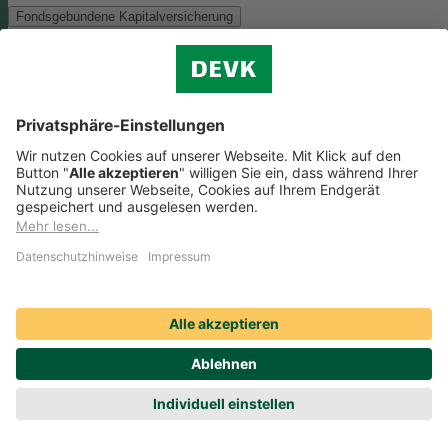
Fondsgebundene Kapitalversicherung
Als Anlagemöglichkeit mit ökologischen und/oder sozialen Merkmal
bieten wir folgenden Fonds an:
Monega FairInvest Aktien R
Zu der oben genannten Anlagemöglichkeit finden Sie hier die
nachhaltigkeitsbezogenen Offenlegungen:
Regelmäßige Informationen zum Monega FairInvest Aktien
R aufrufen
Weitere Rentenversicherungen (nicht fondsgebunden)
Weitere Rentenversicherungen (nicht fondsgebunden)
Die Kapitalanlage erfolgt in unserem Sicherungsvermögen, welches
ökologische und/oder soziale Merkmale berücksichtigt.
Zu der oben
genannten Anlagemöglichkeit finden Sie hier die
nachhaltigkeitsbezogenen Offenlegungen:
Regelmäßige Informationen zum Sicherungsvermögen
(DEVK Lebensversicherungsverein a.G.) herunterladen (PDF,
205 KB)
Regelmäßige Informationen zum Sicherungsvermögen