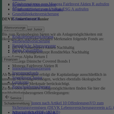
Informationen zum Monega FairInvest Aktien R aufrufen
Betriebliche Altersvorsorge
Informationen zum UniRak ESG A aufrufen
Berufsunfähigkeitsversicherung
Grundfähigkeitsversicherung
Krankentagegeld
DEVK-SmartInvest Junior
Altersvorsorge
DEVK-SmartInvest Junior
Bis zum Rentenbeginn bieten wir als Anlagemöglichkeiten mit
Risikolebensversicherung
ökologischen und/oder sozialen Merkmalen folgende Fonds an:
Sterbegeldversicherung
Betriebliche Altersvorsorge
DEVK SmartSelect Aktien Nachhaltig
Rente ZukunftPlus
DEVK-Anlagekonzept RenditeMax Nachhaltig
Lupus Alpha Return I
Finanzen
Monega Dänische Covered Bonds I
Monega FairInvest Aktien R
Immobilienfinanzierung
Investmentfonds
Ab dem Rentenbeginn erfolgt die Kapitalanlage ausschließlich in
SmartInvest Junior
unserem Sicherungsvermögen, welches ebenfalls ökologische
Girokonto
und/oder soziale Merkmale berücksichtigt.
Restschuldversicherung
Zu den oben genannten Anlagemöglichkeiten finden Sie hier die
nachhaltigkeitsbezogenen Offenlegungen:
Service
Informationen nach Artikel 10 OffenlegungsVO zum
Schadenmeldung
Sicherungsvermögen (DEVK Lebensversicherungsverein a.G.)
herunterladen (PDF, 187 KB)
Alles zur Schadenmeldung