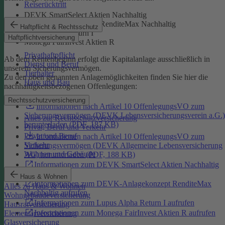
Reiserücktritt
DEVK SmartSelect Aktien Nachhaltig
DEVK-Anlagekonzept RenditeMax Nachhaltig
Haftpflicht & Rechtsschutz
Lupus Alpha Return I
Haftpflichtversicherung
Monega FairInvest Aktien R
Privathaftpflicht
Ab dem Rentenbeginn erfolgt die Kapitalanlage ausschließlich in
Dienst und Beruf
unserem Sicherungsvermögen.
Tierhalter
Zu den oben genannten Anlagemöglichkeiten finden Sie hier die
Haus und Bau
nachhaltigkeitsbezogenen Offenlegungen:
Rechtsschutzversicherung
Informationen nach Artikel 10 OffenlegungsVO zum
Sicherungsvermögen (DEVK Lebensversicherungsverein a.G.)
Alles zur Rechtsschutzversicherung
herunterladen (PDF, 187 KB)
Privat, Beruf und Verkehr
Privat und Beruf
Informationen nach Artikel 10 OffenlegungsVO zum
Verkehr
Sicherungsvermögen (DEVK Allgemeine Lebensversicherung
Wohnen und Gebäude
AG) herunterladen (PDF, 188 KB)
Informationen zum DEVK SmartSelect Aktien Nachhaltig
aufrufen
Haus & Wohnen
Informationen zum DEVK-Anlagekonzept RenditeMax
Alles zu Haus & Wohnen
Nachhaltig aufrufen
Wohngebäudeversicherung
Informationen zum Lupus Alpha Return I aufrufen
Hausratversicherung
Informationen zum Monega FairInvest Aktien R aufrufen
Elementarversicherung
Glasversicherung