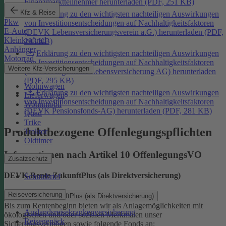
Finanzmarktteilnehmer herunterladen (PDF, 251 KB)
Kfz & Reise
Erklärung zu den wichtigsten nachteiligen Auswirkungen
Pkw
von Investitionsentscheidungen auf Nachhaltigkeitsfaktoren
E-Auto
(DEVK Lebensversicherungsverein a.G.) herunterladen (PDF,
Kleinkraftrad
293 KB)
Anhänger
Erklärung zu den wichtigsten nachteiligen Auswirkungen
Motorrad
von Investitionsentscheidungen auf Nachhaltigkeitsfaktoren
Weitere Kfz-Versicherungen
(DEVK Allgemeine Lebensversicherung AG) herunterladen
(PDF, 295 KB)
Wohnwagen
Erklärung zu den wichtigsten nachteiligen Auswirkungen
Lieferwagen
von Investitionsentscheidungen auf Nachhaltigkeitsfaktoren
Wohnmobil
(DEVK Pensionsfonds-AG) herunterladen (PDF, 281 KB)
Quad
Trike
Produktbezogene Offenlegungspflichten
Traktor
Oldtimer
Informationen nach Artikel 10 OffenlegungsVO
Zusatzschutz
DEVK-Rente ZukunftPlus (als Direktversicherung)
Schutzbrief
Reiseversicherung
DEVK-Rente ZukunftPlus (als Direktversicherung)
Bis zum Rentenbeginn bieten wir als Anlagemöglichkeiten mit
Auslandsreisekrankenversicherung
ökologischen und/oder sozialen Merkmalen unser
Reisegepäck
Sicherungsvermögen sowie folgende Fonds an: