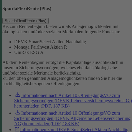
SpardaFlexiRente (Plus)
SpardaFlexiRente (Plus)
Bis zum Rentenbeginn bieten wir als Anlagemöglichkeiten mit
ökologischen und/oder sozialen Merkmalen folgende Fonds an:
DEVK SmartSelect Aktien Nachhaltig
Monega FairInvest Aktien R
UniRak ESG A
Ab dem Rentenbeginn erfolgt die Kapitalanlage ausschließlich in
unserem Sicherungsvermögen, welches ebenfalls ökologische
und/oder soziale Merkmale berücksichtigt.
Zu den oben genannten Anlagemöglichkeiten finden Sie hier die
nachhaltigkeitsbezogenen Offenlegungen:
Informationen nach Artikel 10 OffenlegungsVO zum
Sicherungsvermögen (DEVK Lebensversicherungsverein a.G.)
herunterladen (PDF, 187 KB)
Informationen nach Artikel 10 OffenlegungsVO zum
Sicherungsvermögen (DEVK Allgemeine Lebensversicherung
AG) herunterladen (PDF, 188 KB)
Informationen zum DEVK SmartSelect Aktien Nachhaltig