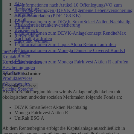
Kfz
Informationen nach Artikel 10 OffenlegungsVO zum
Rechtsschutz
Sicherungsvermögen (DEVK Allgemeine Lebensversicherung
Haftpflicht
AG) herunterladen (PDF, 188 KB)
Unfall
Informationen zum DEVK SmartSelect Aktien Nachhaltig
Auslandsreisekrankenversicherung
aufrufen
Reisegepäck
Informationen zum DEVK-Anlagekonzept RenditeMax
Reiserücktritt
Nachhaltig aufrufen
Haus und Wohnen
Informationen zum Lupus Alpha Return I aufrufen
Informationen zum Monega Dänische Covered Bonds I
meineDEVK
aufrufen
Kontakt
Informationen zum Monega FairInvest Aktien R aufrufen
Kundendaten ändern
Bescheinigungen
Kündigung
SpardaFlexiJunior
Produktservices
Wissenswertes
SpardaFlexiJunior
Leichte Sprache
Bis zum Rentenbeginn bieten wir als Anlagemöglichkeiten mit
ökologischen und/oder sozialen Merkmalen folgende Fonds an:
DEVK SmartSelect Aktien Nachhaltig
Monega FairInvest Aktien R
UniRak ESG A
Ab dem Rentenbeginn erfolgt die Kapitalanlage ausschließlich in
unserem Sicherungsvermögen, welches ebenfalls ökologische