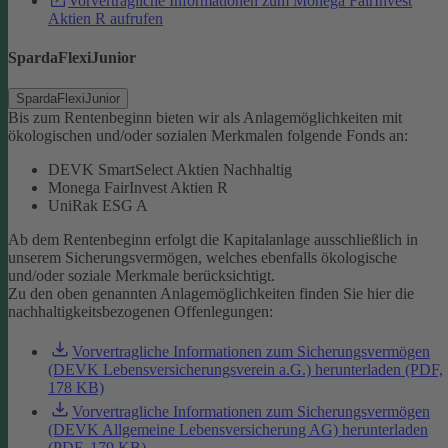
Vorvertragliche Informationen zum Monega FairInvest
Aktien R aufrufen
SpardaFlexiJunior
SpardaFlexiJunior
Bis zum Rentenbeginn bieten wir als Anlagemöglichkeiten mit
ökologischen und/oder sozialen Merkmalen folgende Fonds an:
DEVK SmartSelect Aktien Nachhaltig
Monega FairInvest Aktien R
UniRak ESG A
Ab dem Rentenbeginn erfolgt die Kapitalanlage ausschließlich in
unserem Sicherungsvermögen, welches ebenfalls ökologische
und/oder soziale Merkmale berücksichtigt.
Zu den oben genannten Anlagemöglichkeiten finden Sie hier die
nachhaltigkeitsbezogenen Offenlegungen:
Vorvertragliche Informationen zum Sicherungsvermögen
(DEVK Lebensversicherungsverein a.G.) herunterladen (PDF,
178 KB)
Vorvertragliche Informationen zum Sicherungsvermögen
(DEVK Allgemeine Lebensversicherung AG) herunterladen
(PDF, 179 KB)