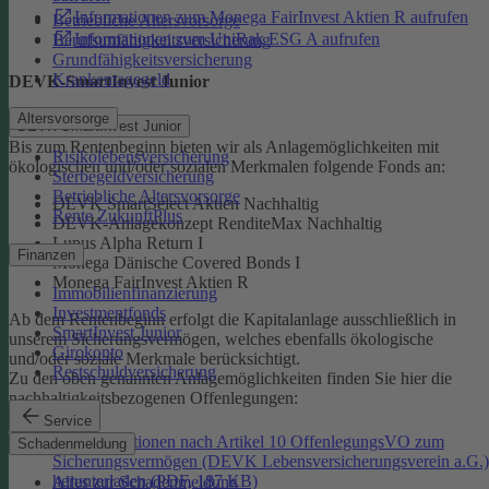
Informationen zum Monega FairInvest Aktien R aufrufen
Betriebliche Altersvorsorge
Informationen zum UniRak ESG A aufrufen
Berufsunfähigkeitsversicherung
Grundfähigkeitsversicherung
Krankentagegeld
DEVK-SmartInvest Junior
Altersvorsorge
DEVK-SmartInvest Junior
Bis zum Rentenbeginn bieten wir als Anlagemöglichkeiten mit
Risikolebensversicherung
ökologischen und/oder sozialen Merkmalen folgende Fonds an:
Sterbegeldversicherung
Betriebliche Altersvorsorge
DEVK SmartSelect Aktien Nachhaltig
Rente ZukunftPlus
DEVK-Anlagekonzept RenditeMax Nachhaltig
Lupus Alpha Return I
Finanzen
Monega Dänische Covered Bonds I
Monega FairInvest Aktien R
Immobilienfinanzierung
Investmentfonds
Ab dem Rentenbeginn erfolgt die Kapitalanlage ausschließlich in
SmartInvest Junior
unserem Sicherungsvermögen, welches ebenfalls ökologische
Girokonto
und/oder soziale Merkmale berücksichtigt.
Restschuldversicherung
Zu den oben genannten Anlagemöglichkeiten finden Sie hier die
nachhaltigkeitsbezogenen Offenlegungen:
Service
Informationen nach Artikel 10 OffenlegungsVO zum
Schadenmeldung
Sicherungsvermögen (DEVK Lebensversicherungsverein a.G.)
herunterladen (PDF, 187 KB)
Alles zur Schadenmeldung