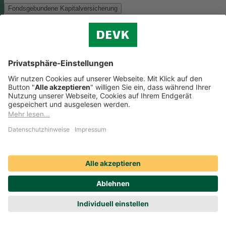
Fondsgebundene Kapitalversicherung
Als Anlagemöglichkeit mit ökologischen und/oder sozialen Merkmal
bieten wir folgenden Fonds an:
Monega FairInvest Aktien R
Zu der oben genannten Anlagemöglichkeit finden Sie hier die
nachhaltigkeitsbezogenen Offenlegungen:
Regelmäßige Informationen zum Monega FairInvest Aktien
R aufrufen
Weitere Rentenversicherungen (nicht fondsgebunden)
Weitere Rentenversicherungen (nicht fondsgebunden)
Die Kapitalanlage erfolgt in unserem Sicherungsvermögen, welches
ökologische und/oder soziale Merkmale berücksichtigt.
Zu der oben
genannten Anlagemöglichkeit finden Sie hier die
nachhaltigkeitsbezogenen Offenlegungen:
Regelmäßige Informationen zum Sicherungsvermögen
(DEVK Lebensversicherungsverein a.G.) herunterladen (PDF,
205 KB)
Regelmäßige Informationen zum Sicherungsvermögen