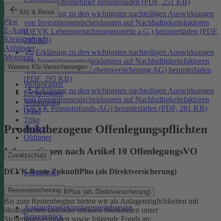
Finanzmarktteilnehmer herunterladen (PDF, 251 KB)
Kfz & Reise
Erklärung zu den wichtigsten nachteiligen Auswirkungen
Pkw
von Investitionsentscheidungen auf Nachhaltigkeitsfaktoren
E-Auto
(DEVK Lebensversicherungsverein a.G.) herunterladen (PDF,
Kleinkraftrad
293 KB)
Anhänger
Erklärung zu den wichtigsten nachteiligen Auswirkungen
Motorrad
von Investitionsentscheidungen auf Nachhaltigkeitsfaktoren
Weitere Kfz-Versicherungen
(DEVK Allgemeine Lebensversicherung AG) herunterladen
(PDF, 295 KB)
Wohnwagen
Erklärung zu den wichtigsten nachteiligen Auswirkungen
Lieferwagen
von Investitionsentscheidungen auf Nachhaltigkeitsfaktoren
Wohnmobil
(DEVK Pensionsfonds-AG) herunterladen (PDF, 281 KB)
Quad
Trike
Produktbezogene Offenlegungspflichten
Traktor
Oldtimer
Informationen nach Artikel 10 OffenlegungsVO
Zusatzschutz
DEVK-Rente ZukunftPlus (als Direktversicherung)
Schutzbrief
Reiseversicherung
DEVK-Rente ZukunftPlus (als Direktversicherung)
Bis zum Rentenbeginn bieten wir als Anlagemöglichkeiten mit
Auslandsreisekrankenversicherung
ökologischen und/oder sozialen Merkmalen unser
Reisegepäck
Sicherungsvermögen sowie folgende Fonds an: