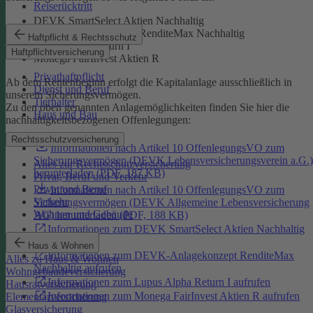
Reiserücktritt
DEVK SmartSelect Aktien Nachhaltig
DEVK-Anlagekonzept RenditeMax Nachhaltig
Haftpflicht & Rechtsschutz
Lupus Alpha Return I
Haftpflichtversicherung
Monega FairInvest Aktien R
Privathaftpflicht
Ab dem Rentenbeginn erfolgt die Kapitalanlage ausschließlich in
Dienst und Beruf
unserem Sicherungsvermögen.
Tierhalter
Zu den oben genannten Anlagemöglichkeiten finden Sie hier die
Haus und Bau
nachhaltigkeitsbezogenen Offenlegungen:
Rechtsschutzversicherung
Informationen nach Artikel 10 OffenlegungsVO zum
Sicherungsvermögen (DEVK Lebensversicherungsverein a.G.)
Alles zur Rechtsschutzversicherung
herunterladen (PDF, 187 KB)
Privat, Beruf und Verkehr
Privat und Beruf
Informationen nach Artikel 10 OffenlegungsVO zum
Verkehr
Sicherungsvermögen (DEVK Allgemeine Lebensversicherung
Wohnen und Gebäude
AG) herunterladen (PDF, 188 KB)
Informationen zum DEVK SmartSelect Aktien Nachhaltig
aufrufen
Haus & Wohnen
Informationen zum DEVK-Anlagekonzept RenditeMax
Alles zu Haus & Wohnen
Nachhaltig aufrufen
Wohngebäudeversicherung
Informationen zum Lupus Alpha Return I aufrufen
Hausratversicherung
Informationen zum Monega FairInvest Aktien R aufrufen
Elementarversicherung
Glasversicherung