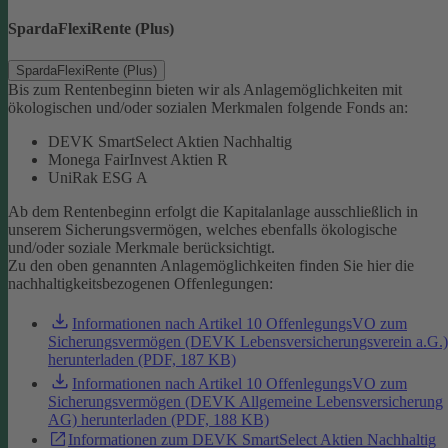
SpardaFlexiRente (Plus)
SpardaFlexiRente (Plus)
Bis zum Rentenbeginn bieten wir als Anlagemöglichkeiten mit
ökologischen und/oder sozialen Merkmalen folgende Fonds an:
DEVK SmartSelect Aktien Nachhaltig
Monega FairInvest Aktien R
UniRak ESG A
Ab dem Rentenbeginn erfolgt die Kapitalanlage ausschließlich in
unserem Sicherungsvermögen, welches ebenfalls ökologische
und/oder soziale Merkmale berücksichtigt.
Zu den oben genannten Anlagemöglichkeiten finden Sie hier die
nachhaltigkeitsbezogenen Offenlegungen:
Informationen nach Artikel 10 OffenlegungsVO zum
Sicherungsvermögen (DEVK Lebensversicherungsverein a.G.)
herunterladen (PDF, 187 KB)
Informationen nach Artikel 10 OffenlegungsVO zum
Sicherungsvermögen (DEVK Allgemeine Lebensversicherung
AG) herunterladen (PDF, 188 KB)
Informationen zum DEVK SmartSelect Aktien Nachhaltig