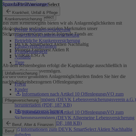
Immobilienfinanzierung
SpardaFlexiVorsorge Select
Krankheit, Unfall & Pflege
SpardaFlexiVorsorge Select
Krankenversicherung
Bis zum Rentenbeginn bieten wir als Anlagemöglichkeiten mit
ökologischen und/oder sozialen Merkmalen unser
Private Krankenversicherung
Sicherungsvermögen sowie folgende Fonds an:
Gesetzliche Krankenversicherung
Betriebliche Krankenversicherung
DEVK SmartSelect Aktien Nachhaltig
Zusatzversicherungen
Monega FairInvest Aktien R
Krankentagegeld
UniRak ESG A
Ausland
Tiere
Ab dem Rentenbeginn erfolgt die Kapitalanlage ausschließlich in
unserem Sicherungsvermögen.
Unfallversicherung
Zu den oben genannten Anlagemöglichkeiten finden Sie hier die
nachhaltigkeitsbezogenen Offenlegungen:
Privat
Kinder
Informationen nach Artikel 10 OffenlegungsVO zum
Sicherungsvermögen (DEVK Lebensversicherungsverein a.G.)
Pflegeversicherung
herunterladen (PDF, 187 KB)
Pflegezusatzversicherung
Informationen nach Artikel 10 OffenlegungsVO zum
Sicherungsvermögen (DEVK Allgemeine Lebensversicherung
AG) herunterladen (PDF, 188 KB)
Beruf, Alter & Finanzen
Informationen zum DEVK SmartSelect Aktien Nachhaltig
Beruf
aufrufen