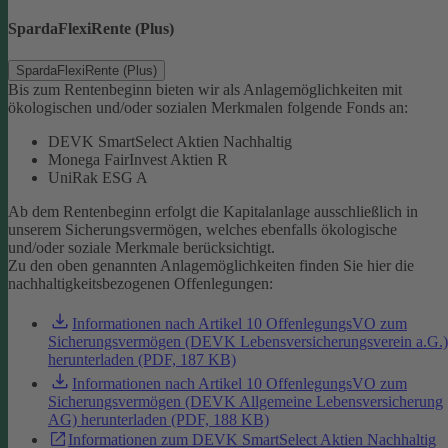
SpardaFlexiRente (Plus)
SpardaFlexiRente (Plus)
Bis zum Rentenbeginn bieten wir als Anlagemöglichkeiten mit
ökologischen und/oder sozialen Merkmalen folgende Fonds an:
DEVK SmartSelect Aktien Nachhaltig
Monega FairInvest Aktien R
UniRak ESG A
Ab dem Rentenbeginn erfolgt die Kapitalanlage ausschließlich in
unserem Sicherungsvermögen, welches ebenfalls ökologische
und/oder soziale Merkmale berücksichtigt.
Zu den oben genannten Anlagemöglichkeiten finden Sie hier die
nachhaltigkeitsbezogenen Offenlegungen:
Informationen nach Artikel 10 OffenlegungsVO zum
Sicherungsvermögen (DEVK Lebensversicherungsverein a.G.)
herunterladen (PDF, 187 KB)
Informationen nach Artikel 10 OffenlegungsVO zum
Sicherungsvermögen (DEVK Allgemeine Lebensversicherung
AG) herunterladen (PDF, 188 KB)
Informationen zum DEVK SmartSelect Aktien Nachhaltig