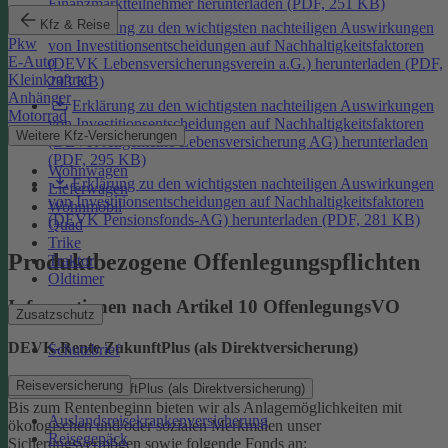
Finanzmarktteilnehmer herunterladen (PDF, 251 KB)
Kfz & Reise
Erklärung zu den wichtigsten nachteiligen Auswirkungen
Pkw
von Investitionsentscheidungen auf Nachhaltigkeitsfaktoren
E-Auto
(DEVK Lebensversicherungsverein a.G.) herunterladen (PDF,
Kleinkraftrad
293 KB)
Anhänger
Erklärung zu den wichtigsten nachteiligen Auswirkungen
Motorrad
von Investitionsentscheidungen auf Nachhaltigkeitsfaktoren
Weitere Kfz-Versicherungen
(DEVK Allgemeine Lebensversicherung AG) herunterladen
(PDF, 295 KB)
Wohnwagen
Erklärung zu den wichtigsten nachteiligen Auswirkungen
Lieferwagen
von Investitionsentscheidungen auf Nachhaltigkeitsfaktoren
Wohnmobil
(DEVK Pensionsfonds-AG) herunterladen (PDF, 281 KB)
Quad
Trike
Produktbezogene Offenlegungspflichten
Traktor
Oldtimer
Informationen nach Artikel 10 OffenlegungsVO
Zusatzschutz
DEVK-Rente ZukunftPlus (als Direktversicherung)
Schutzbrief
Reiseversicherung
DEVK-Rente ZukunftPlus (als Direktversicherung)
Bis zum Rentenbeginn bieten wir als Anlagemöglichkeiten mit
Auslandsreisekrankenversicherung
ökologischen und/oder sozialen Merkmalen unser
Reisegepäck
Sicherungsvermögen sowie folgende Fonds an: