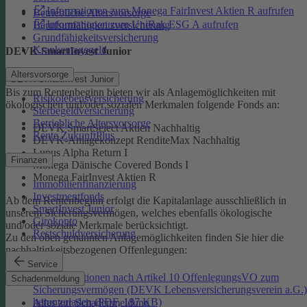
Informationen zum Monega FairInvest Aktien R aufrufen
Betriebliche Altersvorsorge
Informationen zum UniRak ESG A aufrufen
Berufsunfähigkeitsversicherung
Grundfähigkeitsversicherung
Krankentagegeld
DEVK-SmartInvest Junior
Altersvorsorge
DEVK-SmartInvest Junior
Bis zum Rentenbeginn bieten wir als Anlagemöglichkeiten mit
Risikolebensversicherung
ökologischen und/oder sozialen Merkmalen folgende Fonds an:
Sterbegeldversicherung
Betriebliche Altersvorsorge
DEVK SmartSelect Aktien Nachhaltig
Rente ZukunftPlus
DEVK-Anlagekonzept RenditeMax Nachhaltig
Lupus Alpha Return I
Finanzen
Monega Dänische Covered Bonds I
Monega FairInvest Aktien R
Immobilienfinanzierung
Investmentfonds
Ab dem Rentenbeginn erfolgt die Kapitalanlage ausschließlich in
SmartInvest Junior
unserem Sicherungsvermögen, welches ebenfalls ökologische
Girokonto
und/oder soziale Merkmale berücksichtigt.
Restschuldversicherung
Zu den oben genannten Anlagemöglichkeiten finden Sie hier die
nachhaltigkeitsbezogenen Offenlegungen:
Service
Informationen nach Artikel 10 OffenlegungsVO zum
Schadenmeldung
Sicherungsvermögen (DEVK Lebensversicherungsverein a.G.)
herunterladen (PDF, 187 KB)
Alles zur Schadenmeldung