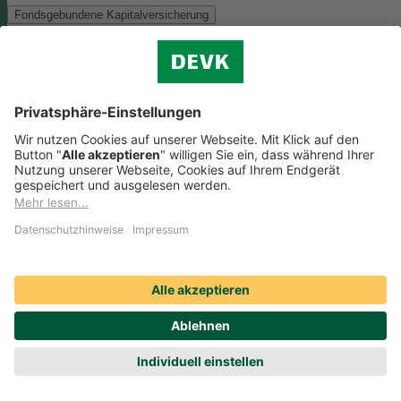
Fondsgebundene Kapitalversicherung
Als Anlagemöglichkeit mit ökologischen und/oder sozialen Merkmal
bieten wir folgenden Fonds an:
Monega FairInvest Aktien R
Zu der oben genannten Anlagemöglichkeit finden Sie hier die
nachhaltigkeitsbezogenen Offenlegungen:
Regelmäßige Informationen zum Monega FairInvest Aktien
R aufrufen
Weitere Rentenversicherungen (nicht fondsgebunden)
Weitere Rentenversicherungen (nicht fondsgebunden)
Die Kapitalanlage erfolgt in unserem Sicherungsvermögen, welches
ökologische und/oder soziale Merkmale berücksichtigt.
Zu der oben
genannten Anlagemöglichkeit finden Sie hier die
nachhaltigkeitsbezogenen Offenlegungen:
Regelmäßige Informationen zum Sicherungsvermögen
(DEVK Lebensversicherungsverein a.G.) herunterladen (PDF,
205 KB)
Regelmäßige Informationen zum Sicherungsvermögen