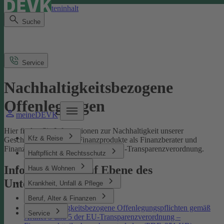
Direkt zum Seiteninhalt
Suche
Service
Nachhaltigkeitsbezogene
Offenlegungen
meineDEVK
Hier finden Sie Informationen zur Nachhaltigkeit unserer
Kfz & Reise
Geschäftsprozesse und Finanzprodukte als Finanzberater und
Finanzmarktteilnehmer gemäß der EU-Transparenzverordnung.
Haftpflicht & Rechtsschutz
Informationen auf Ebene des
Haus & Wohnen
Unternehmens
Krankheit, Unfall & Pflege
Beruf, Alter & Finanzen
Nachhaltigkeitsbezogene Offenlegungspflichten gemäß
Service
Artikel 3 und 5 der EU-Transparenzverordnung –