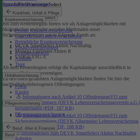
Immobilienfinanzierung
SpardaFlexiVorsorge Select
Krankheit, Unfall & Pflege
SpardaFlexiVorsorge Select
Krankenversicherung
Bis zum Rentenbeginn bieten wir als Anlagemöglichkeiten mit
ökologischen und/oder sozialen Merkmalen unser
Private Krankenversicherung
Sicherungsvermögen sowie folgende Fonds an:
Gesetzliche Krankenversicherung
Betriebliche Krankenversicherung
DEVK SmartSelect Aktien Nachhaltig
Zusatzversicherungen
Monega FairInvest Aktien R
Krankentagegeld
UniRak ESG A
Ausland
Tiere
Ab dem Rentenbeginn erfolgt die Kapitalanlage ausschließlich in
unserem Sicherungsvermögen.
Unfallversicherung
Zu den oben genannten Anlagemöglichkeiten finden Sie hier die
nachhaltigkeitsbezogenen Offenlegungen:
Privat
Kinder
Informationen nach Artikel 10 OffenlegungsVO zum
Sicherungsvermögen (DEVK Lebensversicherungsverein a.G.)
Pflegeversicherung
herunterladen (PDF, 187 KB)
Pflegezusatzversicherung
Informationen nach Artikel 10 OffenlegungsVO zum
Sicherungsvermögen (DEVK Allgemeine Lebensversicherung
AG) herunterladen (PDF, 188 KB)
Beruf, Alter & Finanzen
Informationen zum DEVK SmartSelect Aktien Nachhaltig
Beruf
aufrufen