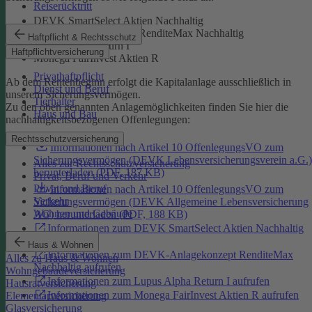
Reiserücktritt
DEVK SmartSelect Aktien Nachhaltig
DEVK-Anlagekonzept RenditeMax Nachhaltig
Haftpflicht & Rechtsschutz
Lupus Alpha Return I
Haftpflichtversicherung
Monega FairInvest Aktien R
Privathaftpflicht
Ab dem Rentenbeginn erfolgt die Kapitalanlage ausschließlich in
Dienst und Beruf
unserem Sicherungsvermögen.
Tierhalter
Zu den oben genannten Anlagemöglichkeiten finden Sie hier die
Haus und Bau
nachhaltigkeitsbezogenen Offenlegungen:
Rechtsschutzversicherung
Informationen nach Artikel 10 OffenlegungsVO zum
Sicherungsvermögen (DEVK Lebensversicherungsverein a.G.)
Alles zur Rechtsschutzversicherung
herunterladen (PDF, 187 KB)
Privat, Beruf und Verkehr
Privat und Beruf
Informationen nach Artikel 10 OffenlegungsVO zum
Verkehr
Sicherungsvermögen (DEVK Allgemeine Lebensversicherung
Wohnen und Gebäude
AG) herunterladen (PDF, 188 KB)
Informationen zum DEVK SmartSelect Aktien Nachhaltig
aufrufen
Haus & Wohnen
Informationen zum DEVK-Anlagekonzept RenditeMax
Alles zu Haus & Wohnen
Nachhaltig aufrufen
Wohngebäudeversicherung
Informationen zum Lupus Alpha Return I aufrufen
Hausratversicherung
Informationen zum Monega FairInvest Aktien R aufrufen
Elementarversicherung
Glasversicherung