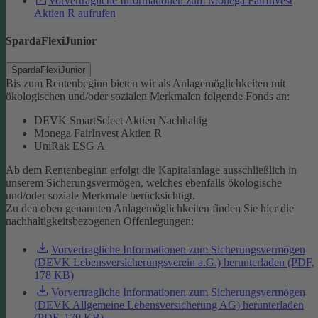
Vorvertragliche Informationen zum Monega FairInvest
Aktien R aufrufen
SpardaFlexiJunior
SpardaFlexiJunior
Bis zum Rentenbeginn bieten wir als Anlagemöglichkeiten mit
ökologischen und/oder sozialen Merkmalen folgende Fonds an:
DEVK SmartSelect Aktien Nachhaltig
Monega FairInvest Aktien R
UniRak ESG A
Ab dem Rentenbeginn erfolgt die Kapitalanlage ausschließlich in
unserem Sicherungsvermögen, welches ebenfalls ökologische
und/oder soziale Merkmale berücksichtigt.
Zu den oben genannten Anlagemöglichkeiten finden Sie hier die
nachhaltigkeitsbezogenen Offenlegungen:
Vorvertragliche Informationen zum Sicherungsvermögen
(DEVK Lebensversicherungsverein a.G.) herunterladen (PDF,
178 KB)
Vorvertragliche Informationen zum Sicherungsvermögen
(DEVK Allgemeine Lebensversicherung AG) herunterladen
(PDF, 179 KB)