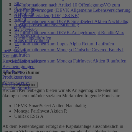
Kfz
Informationen nach Artikel 10 OffenlegungsVO zum
Rechtsschutz
Sicherungsvermögen (DEVK Allgemeine Lebensversicherung
Haftpflicht
AG) herunterladen (PDF, 188 KB)
Unfall
Informationen zum DEVK SmartSelect Aktien Nachhaltig
Auslandsreisekrankenversicherung
aufrufen
Reisegepäck
Informationen zum DEVK-Anlagekonzept RenditeMax
Reiserücktritt
Nachhaltig aufrufen
Haus und Wohnen
Informationen zum Lupus Alpha Return I aufrufen
Informationen zum Monega Dänische Covered Bonds I
meineDEVK
aufrufen
Kontakt
Informationen zum Monega FairInvest Aktien R aufrufen
Kundendaten ändern
Bescheinigungen
Kündigung
SpardaFlexiJunior
Produktservices
Wissenswertes
SpardaFlexiJunior
Leichte Sprache
Bis zum Rentenbeginn bieten wir als Anlagemöglichkeiten mit
ökologischen und/oder sozialen Merkmalen folgende Fonds an:
DEVK SmartSelect Aktien Nachhaltig
Monega FairInvest Aktien R
UniRak ESG A
Ab dem Rentenbeginn erfolgt die Kapitalanlage ausschließlich in
unserem Sicherungsvermögen, welches ebenfalls ökologische