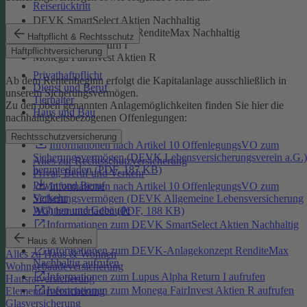
Reiserücktritt
DEVK SmartSelect Aktien Nachhaltig
DEVK-Anlagekonzept RenditeMax Nachhaltig
Haftpflicht & Rechtsschutz
Lupus Alpha Return I
Haftpflichtversicherung
Monega FairInvest Aktien R
Privathaftpflicht
Ab dem Rentenbeginn erfolgt die Kapitalanlage ausschließlich in
Dienst und Beruf
unserem Sicherungsvermögen.
Tierhalter
Zu den oben genannten Anlagemöglichkeiten finden Sie hier die
Haus und Bau
nachhaltigkeitsbezogenen Offenlegungen:
Rechtsschutzversicherung
Informationen nach Artikel 10 OffenlegungsVO zum
Sicherungsvermögen (DEVK Lebensversicherungsverein a.G.)
Alles zur Rechtsschutzversicherung
herunterladen (PDF, 187 KB)
Privat, Beruf und Verkehr
Privat und Beruf
Informationen nach Artikel 10 OffenlegungsVO zum
Verkehr
Sicherungsvermögen (DEVK Allgemeine Lebensversicherung
Wohnen und Gebäude
AG) herunterladen (PDF, 188 KB)
Informationen zum DEVK SmartSelect Aktien Nachhaltig
aufrufen
Haus & Wohnen
Informationen zum DEVK-Anlagekonzept RenditeMax
Alles zu Haus & Wohnen
Nachhaltig aufrufen
Wohngebäudeversicherung
Informationen zum Lupus Alpha Return I aufrufen
Hausratversicherung
Informationen zum Monega FairInvest Aktien R aufrufen
Elementarversicherung
Glasversicherung