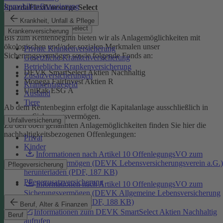
Immobilienfinanzierung
SpardaFlexiVorsorge Select
Krankheit, Unfall & Pflege
SpardaFlexiVorsorge Select
Krankenversicherung
Bis zum Rentenbeginn bieten wir als Anlagemöglichkeiten mit
ökologischen und/oder sozialen Merkmalen unser
Private Krankenversicherung
Sicherungsvermögen sowie folgende Fonds an:
Gesetzliche Krankenversicherung
Betriebliche Krankenversicherung
DEVK SmartSelect Aktien Nachhaltig
Zusatzversicherungen
Monega FairInvest Aktien R
Krankentagegeld
UniRak ESG A
Ausland
Tiere
Ab dem Rentenbeginn erfolgt die Kapitalanlage ausschließlich in
unserem Sicherungsvermögen.
Unfallversicherung
Zu den oben genannten Anlagemöglichkeiten finden Sie hier die
nachhaltigkeitsbezogenen Offenlegungen:
Privat
Kinder
Informationen nach Artikel 10 OffenlegungsVO zum
Sicherungsvermögen (DEVK Lebensversicherungsverein a.G.)
Pflegeversicherung
herunterladen (PDF, 187 KB)
Pflegezusatzversicherung
Informationen nach Artikel 10 OffenlegungsVO zum
Sicherungsvermögen (DEVK Allgemeine Lebensversicherung
AG) herunterladen (PDF, 188 KB)
Beruf, Alter & Finanzen
Informationen zum DEVK SmartSelect Aktien Nachhaltig
Beruf
aufrufen