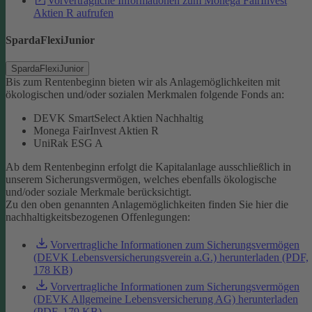
Vorvertragliche Informationen zum Monega FairInvest
Aktien R aufrufen
SpardaFlexiJunior
SpardaFlexiJunior
Bis zum Rentenbeginn bieten wir als Anlagemöglichkeiten mit
ökologischen und/oder sozialen Merkmalen folgende Fonds an:
DEVK SmartSelect Aktien Nachhaltig
Monega FairInvest Aktien R
UniRak ESG A
Ab dem Rentenbeginn erfolgt die Kapitalanlage ausschließlich in
unserem Sicherungsvermögen, welches ebenfalls ökologische
und/oder soziale Merkmale berücksichtigt.
Zu den oben genannten Anlagemöglichkeiten finden Sie hier die
nachhaltigkeitsbezogenen Offenlegungen:
Vorvertragliche Informationen zum Sicherungsvermögen
(DEVK Lebensversicherungsverein a.G.) herunterladen (PDF,
178 KB)
Vorvertragliche Informationen zum Sicherungsvermögen
(DEVK Allgemeine Lebensversicherung AG) herunterladen
(PDF, 179 KB)