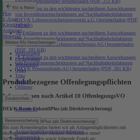
Finanzmarktteilnehmer herunterladen (PDF, 251 KB)
Kfz & Reise
Erklärung zu den wichtigsten nachteiligen Auswirkungen
Pkw
von Investitionsentscheidungen auf Nachhaltigkeitsfaktoren
E-Auto
(DEVK Lebensversicherungsverein a.G.) herunterladen (PDF,
Kleinkraftrad
293 KB)
Anhänger
Erklärung zu den wichtigsten nachteiligen Auswirkungen
Motorrad
von Investitionsentscheidungen auf Nachhaltigkeitsfaktoren
Weitere Kfz-Versicherungen
(DEVK Allgemeine Lebensversicherung AG) herunterladen
(PDF, 295 KB)
Wohnwagen
Erklärung zu den wichtigsten nachteiligen Auswirkungen
Lieferwagen
von Investitionsentscheidungen auf Nachhaltigkeitsfaktoren
Wohnmobil
(DEVK Pensionsfonds-AG) herunterladen (PDF, 281 KB)
Quad
Trike
Produktbezogene Offenlegungspflichten
Traktor
Oldtimer
Informationen nach Artikel 10 OffenlegungsVO
Zusatzschutz
DEVK-Rente ZukunftPlus (als Direktversicherung)
Schutzbrief
Reiseversicherung
DEVK-Rente ZukunftPlus (als Direktversicherung)
Bis zum Rentenbeginn bieten wir als Anlagemöglichkeiten mit
Auslandsreisekrankenversicherung
ökologischen und/oder sozialen Merkmalen unser
Reisegepäck
Sicherungsvermögen sowie folgende Fonds an: