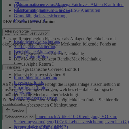
Informationen zum Monega FairInvest Aktien R aufrufen
Betriebliche Altersvorsorge
Informationen zum UniRak ESG A aufrufen
Berufsunfähigkeitsversicherung
Grundfähigkeitsversicherung
Krankentagegeld
DEVK-SmartInvest Junior
Altersvorsorge
DEVK-SmartInvest Junior
Bis zum Rentenbeginn bieten wir als Anlagemöglichkeiten mit
Risikolebensversicherung
ökologischen und/oder sozialen Merkmalen folgende Fonds an:
Sterbegeldversicherung
Betriebliche Altersvorsorge
DEVK SmartSelect Aktien Nachhaltig
Rente ZukunftPlus
DEVK-Anlagekonzept RenditeMax Nachhaltig
Lupus Alpha Return I
Finanzen
Monega Dänische Covered Bonds I
Monega FairInvest Aktien R
Immobilienfinanzierung
Investmentfonds
Ab dem Rentenbeginn erfolgt die Kapitalanlage ausschließlich in
SmartInvest Junior
unserem Sicherungsvermögen, welches ebenfalls ökologische
Girokonto
und/oder soziale Merkmale berücksichtigt.
Restschuldversicherung
Zu den oben genannten Anlagemöglichkeiten finden Sie hier die
nachhaltigkeitsbezogenen Offenlegungen:
Service
Informationen nach Artikel 10 OffenlegungsVO zum
Schadenmeldung
Sicherungsvermögen (DEVK Lebensversicherungsverein a.G.)
herunterladen (PDF, 187 KB)
Alles zur Schadenmeldung