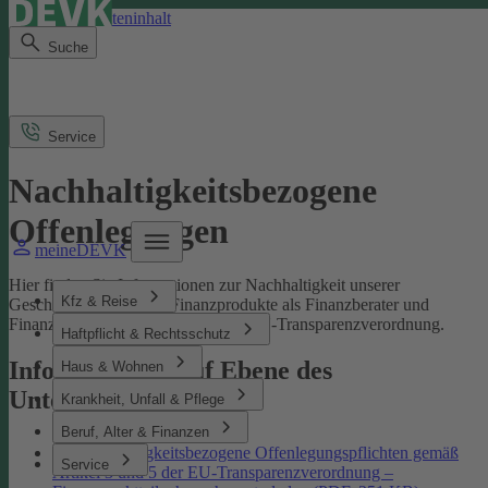
Direkt zum Seiteninhalt
Suche
Service
Nachhaltigkeitsbezogene
Offenlegungen
meineDEVK
Hier finden Sie Informationen zur Nachhaltigkeit unserer
Kfz & Reise
Geschäftsprozesse und Finanzprodukte als Finanzberater und
Finanzmarktteilnehmer gemäß der EU-Transparenzverordnung.
Haftpflicht & Rechtsschutz
Informationen auf Ebene des
Haus & Wohnen
Unternehmens
Krankheit, Unfall & Pflege
Beruf, Alter & Finanzen
Nachhaltigkeitsbezogene Offenlegungspflichten gemäß
Service
Artikel 3 und 5 der EU-Transparenzverordnung –