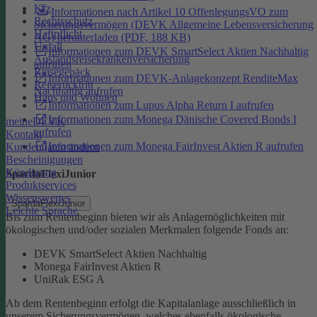
Kfz
Informationen nach Artikel 10 OffenlegungsVO zum
Rechtsschutz
Sicherungsvermögen (DEVK Allgemeine Lebensversicherung
Haftpflicht
AG) herunterladen (PDF, 188 KB)
Unfall
Informationen zum DEVK SmartSelect Aktien Nachhaltig
Auslandsreisekrankenversicherung
aufrufen
Reisegepäck
Informationen zum DEVK-Anlagekonzept RenditeMax
Reiserücktritt
Nachhaltig aufrufen
Haus und Wohnen
Informationen zum Lupus Alpha Return I aufrufen
Informationen zum Monega Dänische Covered Bonds I
meineDEVK
aufrufen
Kontakt
Informationen zum Monega FairInvest Aktien R aufrufen
Kundendaten ändern
Bescheinigungen
Kündigung
SpardaFlexiJunior
Produktservices
Wissenswertes
SpardaFlexiJunior
Leichte Sprache
Bis zum Rentenbeginn bieten wir als Anlagemöglichkeiten mit
ökologischen und/oder sozialen Merkmalen folgende Fonds an:
DEVK SmartSelect Aktien Nachhaltig
Monega FairInvest Aktien R
UniRak ESG A
Ab dem Rentenbeginn erfolgt die Kapitalanlage ausschließlich in
unserem Sicherungsvermögen, welches ebenfalls ökologische