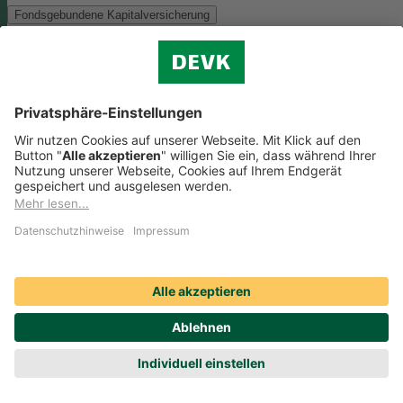
Fondsgebundene Kapitalversicherung
Als Anlagemöglichkeit mit ökologischen und/oder sozialen Merkmal
bieten wir folgenden Fonds an:
Monega FairInvest Aktien R
Zu der oben genannten Anlagemöglichkeit finden Sie hier die
nachhaltigkeitsbezogenen Offenlegungen:
Regelmäßige Informationen zum Monega FairInvest Aktien
R aufrufen
Weitere Rentenversicherungen (nicht fondsgebunden)
Weitere Rentenversicherungen (nicht fondsgebunden)
Die Kapitalanlage erfolgt in unserem Sicherungsvermögen, welches
ökologische und/oder soziale Merkmale berücksichtigt.
Zu der oben
genannten Anlagemöglichkeit finden Sie hier die
nachhaltigkeitsbezogenen Offenlegungen:
Regelmäßige Informationen zum Sicherungsvermögen
(DEVK Lebensversicherungsverein a.G.) herunterladen (PDF,
205 KB)
Regelmäßige Informationen zum Sicherungsvermögen