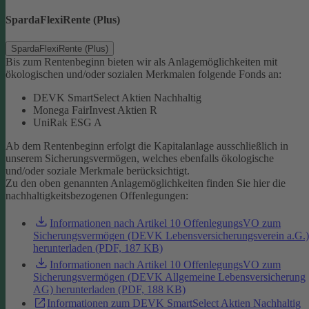
SpardaFlexiRente (Plus)
SpardaFlexiRente (Plus)
Bis zum Rentenbeginn bieten wir als Anlagemöglichkeiten mit
ökologischen und/oder sozialen Merkmalen folgende Fonds an:
DEVK SmartSelect Aktien Nachhaltig
Monega FairInvest Aktien R
UniRak ESG A
Ab dem Rentenbeginn erfolgt die Kapitalanlage ausschließlich in
unserem Sicherungsvermögen, welches ebenfalls ökologische
und/oder soziale Merkmale berücksichtigt.
Zu den oben genannten Anlagemöglichkeiten finden Sie hier die
nachhaltigkeitsbezogenen Offenlegungen:
Informationen nach Artikel 10 OffenlegungsVO zum
Sicherungsvermögen (DEVK Lebensversicherungsverein a.G.)
herunterladen (PDF, 187 KB)
Informationen nach Artikel 10 OffenlegungsVO zum
Sicherungsvermögen (DEVK Allgemeine Lebensversicherung
AG) herunterladen (PDF, 188 KB)
Informationen zum DEVK SmartSelect Aktien Nachhaltig