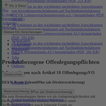
Finanzmarktteilnehmer herunterladen (PDF, 251 KB)
Kfz & Reise
Erklärung zu den wichtigsten nachteiligen Auswirkungen
Pkw
von Investitionsentscheidungen auf Nachhaltigkeitsfaktoren
E-Auto
(DEVK Lebensversicherungsverein a.G.) herunterladen (PDF,
Kleinkraftrad
293 KB)
Anhänger
Erklärung zu den wichtigsten nachteiligen Auswirkungen
Motorrad
von Investitionsentscheidungen auf Nachhaltigkeitsfaktoren
Weitere Kfz-Versicherungen
(DEVK Allgemeine Lebensversicherung AG) herunterladen
(PDF, 295 KB)
Wohnwagen
Erklärung zu den wichtigsten nachteiligen Auswirkungen
Lieferwagen
von Investitionsentscheidungen auf Nachhaltigkeitsfaktoren
Wohnmobil
(DEVK Pensionsfonds-AG) herunterladen (PDF, 281 KB)
Quad
Trike
Produktbezogene Offenlegungspflichten
Traktor
Oldtimer
Informationen nach Artikel 10 OffenlegungsVO
Zusatzschutz
DEVK-Rente ZukunftPlus (als Direktversicherung)
Schutzbrief
Reiseversicherung
DEVK-Rente ZukunftPlus (als Direktversicherung)
Bis zum Rentenbeginn bieten wir als Anlagemöglichkeiten mit
Auslandsreisekrankenversicherung
ökologischen und/oder sozialen Merkmalen unser
Reisegepäck
Sicherungsvermögen sowie folgende Fonds an: