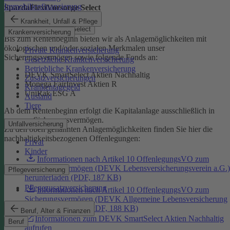
Immobilienfinanzierung
SpardaFlexiVorsorge Select
Krankheit, Unfall & Pflege
SpardaFlexiVorsorge Select
Krankenversicherung
Bis zum Rentenbeginn bieten wir als Anlagemöglichkeiten mit
ökologischen und/oder sozialen Merkmalen unser
Private Krankenversicherung
Sicherungsvermögen sowie folgende Fonds an:
Gesetzliche Krankenversicherung
Betriebliche Krankenversicherung
DEVK SmartSelect Aktien Nachhaltig
Zusatzversicherungen
Monega FairInvest Aktien R
Krankentagegeld
UniRak ESG A
Ausland
Tiere
Ab dem Rentenbeginn erfolgt die Kapitalanlage ausschließlich in
unserem Sicherungsvermögen.
Unfallversicherung
Zu den oben genannten Anlagemöglichkeiten finden Sie hier die
nachhaltigkeitsbezogenen Offenlegungen:
Privat
Kinder
Informationen nach Artikel 10 OffenlegungsVO zum
Sicherungsvermögen (DEVK Lebensversicherungsverein a.G.)
Pflegeversicherung
herunterladen (PDF, 187 KB)
Pflegezusatzversicherung
Informationen nach Artikel 10 OffenlegungsVO zum
Sicherungsvermögen (DEVK Allgemeine Lebensversicherung
AG) herunterladen (PDF, 188 KB)
Beruf, Alter & Finanzen
Informationen zum DEVK SmartSelect Aktien Nachhaltig
Beruf
aufrufen