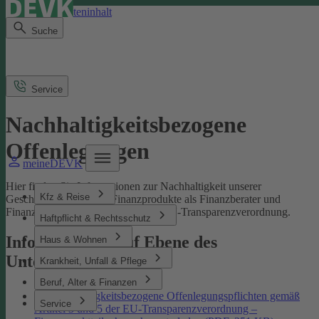
Direkt zum Seiteninhalt
Suche
Service
Nachhaltigkeitsbezogene
Offenlegungen
meineDEVK
Hier finden Sie Informationen zur Nachhaltigkeit unserer
Kfz & Reise
Geschäftsprozesse und Finanzprodukte als Finanzberater und
Finanzmarktteilnehmer gemäß der EU-Transparenzverordnung.
Haftpflicht & Rechtsschutz
Informationen auf Ebene des
Haus & Wohnen
Unternehmens
Krankheit, Unfall & Pflege
Beruf, Alter & Finanzen
Nachhaltigkeitsbezogene Offenlegungspflichten gemäß
Service
Artikel 3 und 5 der EU-Transparenzverordnung –