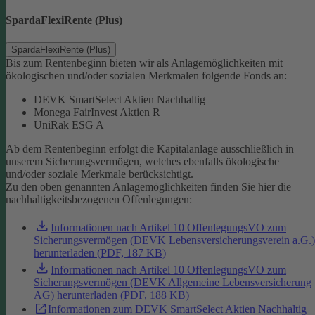
SpardaFlexiRente (Plus)
SpardaFlexiRente (Plus)
Bis zum Rentenbeginn bieten wir als Anlagemöglichkeiten mit
ökologischen und/oder sozialen Merkmalen folgende Fonds an:
DEVK SmartSelect Aktien Nachhaltig
Monega FairInvest Aktien R
UniRak ESG A
Ab dem Rentenbeginn erfolgt die Kapitalanlage ausschließlich in
unserem Sicherungsvermögen, welches ebenfalls ökologische
und/oder soziale Merkmale berücksichtigt.
Zu den oben genannten Anlagemöglichkeiten finden Sie hier die
nachhaltigkeitsbezogenen Offenlegungen:
Informationen nach Artikel 10 OffenlegungsVO zum
Sicherungsvermögen (DEVK Lebensversicherungsverein a.G.)
herunterladen (PDF, 187 KB)
Informationen nach Artikel 10 OffenlegungsVO zum
Sicherungsvermögen (DEVK Allgemeine Lebensversicherung
AG) herunterladen (PDF, 188 KB)
Informationen zum DEVK SmartSelect Aktien Nachhaltig