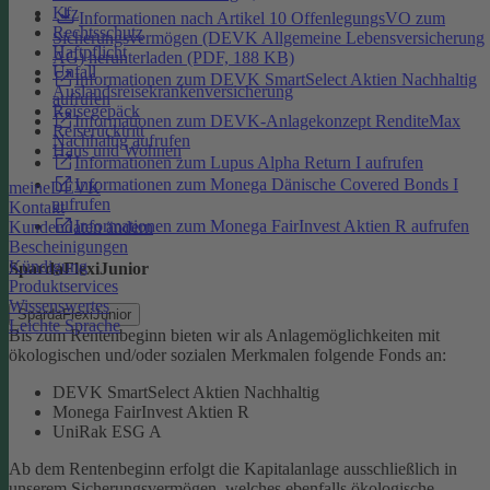
Kfz
Informationen nach Artikel 10 OffenlegungsVO zum
Rechtsschutz
Sicherungsvermögen (DEVK Allgemeine Lebensversicherung
Haftpflicht
AG) herunterladen (PDF, 188 KB)
Unfall
Informationen zum DEVK SmartSelect Aktien Nachhaltig
Auslandsreisekrankenversicherung
aufrufen
Reisegepäck
Informationen zum DEVK-Anlagekonzept RenditeMax
Reiserücktritt
Nachhaltig aufrufen
Haus und Wohnen
Informationen zum Lupus Alpha Return I aufrufen
Informationen zum Monega Dänische Covered Bonds I
meineDEVK
aufrufen
Kontakt
Informationen zum Monega FairInvest Aktien R aufrufen
Kundendaten ändern
Bescheinigungen
Kündigung
SpardaFlexiJunior
Produktservices
Wissenswertes
SpardaFlexiJunior
Leichte Sprache
Bis zum Rentenbeginn bieten wir als Anlagemöglichkeiten mit
ökologischen und/oder sozialen Merkmalen folgende Fonds an:
DEVK SmartSelect Aktien Nachhaltig
Monega FairInvest Aktien R
UniRak ESG A
Ab dem Rentenbeginn erfolgt die Kapitalanlage ausschließlich in
unserem Sicherungsvermögen, welches ebenfalls ökologische