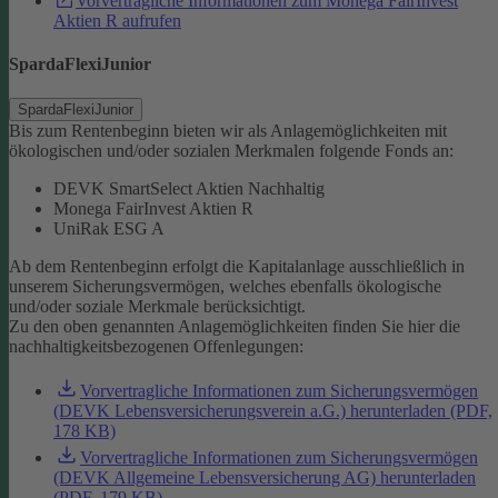
Vorvertragliche Informationen zum Monega FairInvest
Aktien R aufrufen
SpardaFlexiJunior
SpardaFlexiJunior
Bis zum Rentenbeginn bieten wir als Anlagemöglichkeiten mit
ökologischen und/oder sozialen Merkmalen folgende Fonds an:
DEVK SmartSelect Aktien Nachhaltig
Monega FairInvest Aktien R
UniRak ESG A
Ab dem Rentenbeginn erfolgt die Kapitalanlage ausschließlich in
unserem Sicherungsvermögen, welches ebenfalls ökologische
und/oder soziale Merkmale berücksichtigt.
Zu den oben genannten Anlagemöglichkeiten finden Sie hier die
nachhaltigkeitsbezogenen Offenlegungen:
Vorvertragliche Informationen zum Sicherungsvermögen
(DEVK Lebensversicherungsverein a.G.) herunterladen (PDF,
178 KB)
Vorvertragliche Informationen zum Sicherungsvermögen
(DEVK Allgemeine Lebensversicherung AG) herunterladen
(PDF, 179 KB)