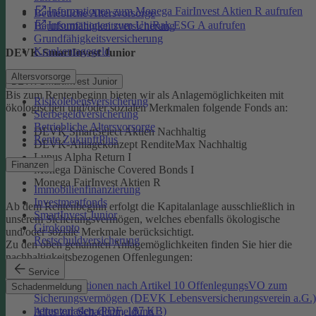
Informationen zum Monega FairInvest Aktien R aufrufen
Betriebliche Altersvorsorge
Informationen zum UniRak ESG A aufrufen
Berufsunfähigkeitsversicherung
Grundfähigkeitsversicherung
Krankentagegeld
DEVK-SmartInvest Junior
Altersvorsorge
DEVK-SmartInvest Junior
Bis zum Rentenbeginn bieten wir als Anlagemöglichkeiten mit
Risikolebensversicherung
ökologischen und/oder sozialen Merkmalen folgende Fonds an:
Sterbegeldversicherung
Betriebliche Altersvorsorge
DEVK SmartSelect Aktien Nachhaltig
Rente ZukunftPlus
DEVK-Anlagekonzept RenditeMax Nachhaltig
Lupus Alpha Return I
Finanzen
Monega Dänische Covered Bonds I
Monega FairInvest Aktien R
Immobilienfinanzierung
Investmentfonds
Ab dem Rentenbeginn erfolgt die Kapitalanlage ausschließlich in
SmartInvest Junior
unserem Sicherungsvermögen, welches ebenfalls ökologische
Girokonto
und/oder soziale Merkmale berücksichtigt.
Restschuldversicherung
Zu den oben genannten Anlagemöglichkeiten finden Sie hier die
nachhaltigkeitsbezogenen Offenlegungen:
Service
Informationen nach Artikel 10 OffenlegungsVO zum
Schadenmeldung
Sicherungsvermögen (DEVK Lebensversicherungsverein a.G.)
herunterladen (PDF, 187 KB)
Alles zur Schadenmeldung