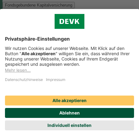
Fondsgebundene Kapitalversicherung
Als Anlagemöglichkeit mit ökologischen und/oder sozialen Merkmal
bieten wir folgenden Fonds an:
Monega FairInvest Aktien R
Zu der oben genannten Anlagemöglichkeit finden Sie hier die
nachhaltigkeitsbezogenen Offenlegungen:
Regelmäßige Informationen zum Monega FairInvest Aktien
R aufrufen
Weitere Rentenversicherungen (nicht fondsgebunden)
Weitere Rentenversicherungen (nicht fondsgebunden)
Die Kapitalanlage erfolgt in unserem Sicherungsvermögen, welches
ökologische und/oder soziale Merkmale berücksichtigt.
Zu der oben
genannten Anlagemöglichkeit finden Sie hier die
nachhaltigkeitsbezogenen Offenlegungen:
Regelmäßige Informationen zum Sicherungsvermögen
(DEVK Lebensversicherungsverein a.G.) herunterladen (PDF,
205 KB)
Regelmäßige Informationen zum Sicherungsvermögen