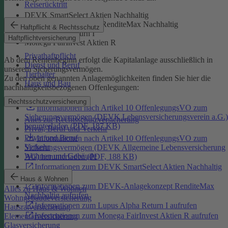
Reiserücktritt
DEVK SmartSelect Aktien Nachhaltig
DEVK-Anlagekonzept RenditeMax Nachhaltig
Haftpflicht & Rechtsschutz
Lupus Alpha Return I
Haftpflichtversicherung
Monega FairInvest Aktien R
Privathaftpflicht
Ab dem Rentenbeginn erfolgt die Kapitalanlage ausschließlich in
Dienst und Beruf
unserem Sicherungsvermögen.
Tierhalter
Zu den oben genannten Anlagemöglichkeiten finden Sie hier die
Haus und Bau
nachhaltigkeitsbezogenen Offenlegungen:
Rechtsschutzversicherung
Informationen nach Artikel 10 OffenlegungsVO zum
Sicherungsvermögen (DEVK Lebensversicherungsverein a.G.)
Alles zur Rechtsschutzversicherung
herunterladen (PDF, 187 KB)
Privat, Beruf und Verkehr
Privat und Beruf
Informationen nach Artikel 10 OffenlegungsVO zum
Verkehr
Sicherungsvermögen (DEVK Allgemeine Lebensversicherung
Wohnen und Gebäude
AG) herunterladen (PDF, 188 KB)
Informationen zum DEVK SmartSelect Aktien Nachhaltig
aufrufen
Haus & Wohnen
Informationen zum DEVK-Anlagekonzept RenditeMax
Alles zu Haus & Wohnen
Nachhaltig aufrufen
Wohngebäudeversicherung
Informationen zum Lupus Alpha Return I aufrufen
Hausratversicherung
Informationen zum Monega FairInvest Aktien R aufrufen
Elementarversicherung
Glasversicherung