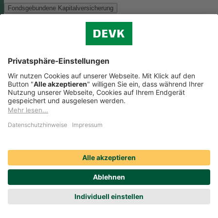
Fondsgebundene Kapitalversicherung
Als Anlagemöglichkeit mit ökologischen und/oder sozialen Merkmal
bieten wir folgenden Fonds an:
Monega FairInvest Aktien R
Zu der oben genannten Anlagemöglichkeit finden Sie hier die
nachhaltigkeitsbezogenen Offenlegungen:
Regelmäßige Informationen zum Monega FairInvest Aktien
R aufrufen
Weitere Rentenversicherungen (nicht fondsgebunden)
Weitere Rentenversicherungen (nicht fondsgebunden)
Die Kapitalanlage erfolgt in unserem Sicherungsvermögen, welches
ökologische und/oder soziale Merkmale berücksichtigt.
Zu der oben
genannten Anlagemöglichkeit finden Sie hier die
nachhaltigkeitsbezogenen Offenlegungen:
Regelmäßige Informationen zum Sicherungsvermögen
(DEVK Lebensversicherungsverein a.G.) herunterladen (PDF,
205 KB)
Regelmäßige Informationen zum Sicherungsvermögen