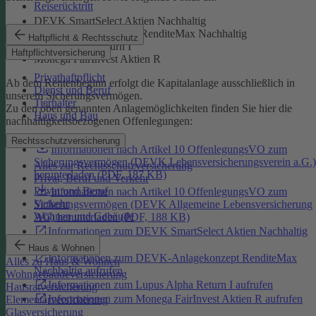
Reiserücktritt
DEVK SmartSelect Aktien Nachhaltig
DEVK-Anlagekonzept RenditeMax Nachhaltig
Haftpflicht & Rechtsschutz
Lupus Alpha Return I
Haftpflichtversicherung
Monega FairInvest Aktien R
Privathaftpflicht
Ab dem Rentenbeginn erfolgt die Kapitalanlage ausschließlich in
Dienst und Beruf
unserem Sicherungsvermögen.
Tierhalter
Zu den oben genannten Anlagemöglichkeiten finden Sie hier die
Haus und Bau
nachhaltigkeitsbezogenen Offenlegungen:
Rechtsschutzversicherung
Informationen nach Artikel 10 OffenlegungsVO zum
Sicherungsvermögen (DEVK Lebensversicherungsverein a.G.)
Alles zur Rechtsschutzversicherung
herunterladen (PDF, 187 KB)
Privat, Beruf und Verkehr
Privat und Beruf
Informationen nach Artikel 10 OffenlegungsVO zum
Verkehr
Sicherungsvermögen (DEVK Allgemeine Lebensversicherung
Wohnen und Gebäude
AG) herunterladen (PDF, 188 KB)
Informationen zum DEVK SmartSelect Aktien Nachhaltig
aufrufen
Haus & Wohnen
Informationen zum DEVK-Anlagekonzept RenditeMax
Alles zu Haus & Wohnen
Nachhaltig aufrufen
Wohngebäudeversicherung
Informationen zum Lupus Alpha Return I aufrufen
Hausratversicherung
Informationen zum Monega FairInvest Aktien R aufrufen
Elementarversicherung
Glasversicherung