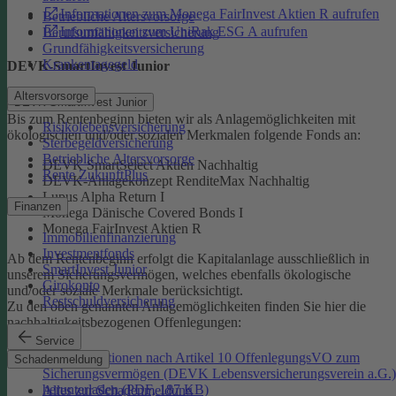
Informationen zum Monega FairInvest Aktien R aufrufen
Betriebliche Altersvorsorge
Informationen zum UniRak ESG A aufrufen
Berufsunfähigkeitsversicherung
Grundfähigkeitsversicherung
Krankentagegeld
DEVK-SmartInvest Junior
Altersvorsorge
DEVK-SmartInvest Junior
Bis zum Rentenbeginn bieten wir als Anlagemöglichkeiten mit
Risikolebensversicherung
ökologischen und/oder sozialen Merkmalen folgende Fonds an:
Sterbegeldversicherung
Betriebliche Altersvorsorge
DEVK SmartSelect Aktien Nachhaltig
Rente ZukunftPlus
DEVK-Anlagekonzept RenditeMax Nachhaltig
Lupus Alpha Return I
Finanzen
Monega Dänische Covered Bonds I
Monega FairInvest Aktien R
Immobilienfinanzierung
Investmentfonds
Ab dem Rentenbeginn erfolgt die Kapitalanlage ausschließlich in
SmartInvest Junior
unserem Sicherungsvermögen, welches ebenfalls ökologische
Girokonto
und/oder soziale Merkmale berücksichtigt.
Restschuldversicherung
Zu den oben genannten Anlagemöglichkeiten finden Sie hier die
nachhaltigkeitsbezogenen Offenlegungen:
Service
Informationen nach Artikel 10 OffenlegungsVO zum
Schadenmeldung
Sicherungsvermögen (DEVK Lebensversicherungsverein a.G.)
herunterladen (PDF, 187 KB)
Alles zur Schadenmeldung