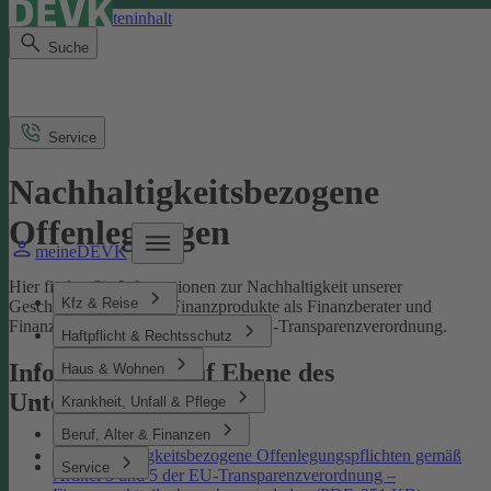
Direkt zum Seiteninhalt
Suche
Service
Nachhaltigkeitsbezogene
Offenlegungen
meineDEVK
Hier finden Sie Informationen zur Nachhaltigkeit unserer
Kfz & Reise
Geschäftsprozesse und Finanzprodukte als Finanzberater und
Finanzmarktteilnehmer gemäß der EU-Transparenzverordnung.
Haftpflicht & Rechtsschutz
Informationen auf Ebene des
Haus & Wohnen
Unternehmens
Krankheit, Unfall & Pflege
Beruf, Alter & Finanzen
Nachhaltigkeitsbezogene Offenlegungspflichten gemäß
Service
Artikel 3 und 5 der EU-Transparenzverordnung –