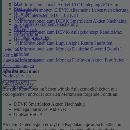
Kfz
Informationen nach Artikel 10 OffenlegungsVO zum
Rechtsschutz
Sicherungsvermögen (DEVK Allgemeine Lebensversicherung
Haftpflicht
AG) herunterladen (PDF, 188 KB)
Unfall
Informationen zum DEVK SmartSelect Aktien Nachhaltig
Auslandsreisekrankenversicherung
aufrufen
Reisegepäck
Informationen zum DEVK-Anlagekonzept RenditeMax
Reiserücktritt
Nachhaltig aufrufen
Haus und Wohnen
Informationen zum Lupus Alpha Return I aufrufen
Informationen zum Monega Dänische Covered Bonds I
meineDEVK
aufrufen
Kontakt
Informationen zum Monega FairInvest Aktien R aufrufen
Kundendaten ändern
Bescheinigungen
Kündigung
SpardaFlexiJunior
Produktservices
Wissenswertes
SpardaFlexiJunior
Leichte Sprache
Bis zum Rentenbeginn bieten wir als Anlagemöglichkeiten mit
ökologischen und/oder sozialen Merkmalen folgende Fonds an:
DEVK SmartSelect Aktien Nachhaltig
Monega FairInvest Aktien R
UniRak ESG A
Ab dem Rentenbeginn erfolgt die Kapitalanlage ausschließlich in
unserem Sicherungsvermögen, welches ebenfalls ökologische