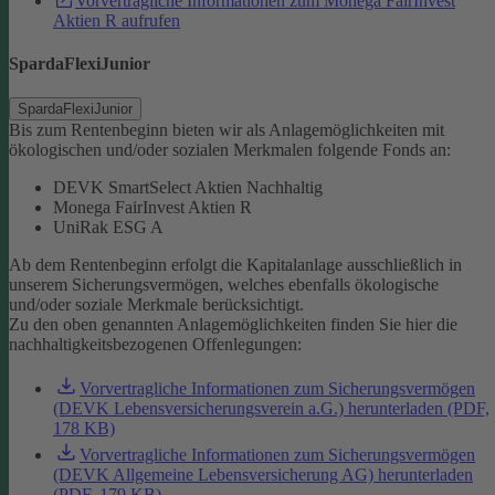
Vorvertragliche Informationen zum Monega FairInvest
Aktien R aufrufen
SpardaFlexiJunior
SpardaFlexiJunior
Bis zum Rentenbeginn bieten wir als Anlagemöglichkeiten mit
ökologischen und/oder sozialen Merkmalen folgende Fonds an:
DEVK SmartSelect Aktien Nachhaltig
Monega FairInvest Aktien R
UniRak ESG A
Ab dem Rentenbeginn erfolgt die Kapitalanlage ausschließlich in
unserem Sicherungsvermögen, welches ebenfalls ökologische
und/oder soziale Merkmale berücksichtigt.
Zu den oben genannten Anlagemöglichkeiten finden Sie hier die
nachhaltigkeitsbezogenen Offenlegungen:
Vorvertragliche Informationen zum Sicherungsvermögen
(DEVK Lebensversicherungsverein a.G.) herunterladen (PDF,
178 KB)
Vorvertragliche Informationen zum Sicherungsvermögen
(DEVK Allgemeine Lebensversicherung AG) herunterladen
(PDF, 179 KB)