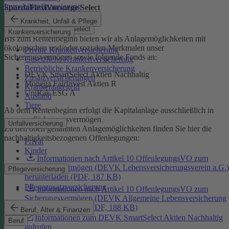
Immobilienfinanzierung
SpardaFlexiVorsorge Select
Krankheit, Unfall & Pflege
SpardaFlexiVorsorge Select
Krankenversicherung
Bis zum Rentenbeginn bieten wir als Anlagemöglichkeiten mit
ökologischen und/oder sozialen Merkmalen unser
Private Krankenversicherung
Sicherungsvermögen sowie folgende Fonds an:
Gesetzliche Krankenversicherung
Betriebliche Krankenversicherung
DEVK SmartSelect Aktien Nachhaltig
Zusatzversicherungen
Monega FairInvest Aktien R
Krankentagegeld
UniRak ESG A
Ausland
Tiere
Ab dem Rentenbeginn erfolgt die Kapitalanlage ausschließlich in
unserem Sicherungsvermögen.
Unfallversicherung
Zu den oben genannten Anlagemöglichkeiten finden Sie hier die
nachhaltigkeitsbezogenen Offenlegungen:
Privat
Kinder
Informationen nach Artikel 10 OffenlegungsVO zum
Sicherungsvermögen (DEVK Lebensversicherungsverein a.G.)
Pflegeversicherung
herunterladen (PDF, 187 KB)
Pflegezusatzversicherung
Informationen nach Artikel 10 OffenlegungsVO zum
Sicherungsvermögen (DEVK Allgemeine Lebensversicherung
AG) herunterladen (PDF, 188 KB)
Beruf, Alter & Finanzen
Informationen zum DEVK SmartSelect Aktien Nachhaltig
Beruf
aufrufen