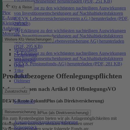
Finanzmarktteilnehmer herunterladen (PDF, 251 KB)
Kfz & Reise
Erklärung zu den wichtigsten nachteiligen Auswirkungen
Pkw
von Investitionsentscheidungen auf Nachhaltigkeitsfaktoren
E-Auto
(DEVK Lebensversicherungsverein a.G.) herunterladen (PDF,
Kleinkraftrad
293 KB)
Anhänger
Erklärung zu den wichtigsten nachteiligen Auswirkungen
Motorrad
von Investitionsentscheidungen auf Nachhaltigkeitsfaktoren
Weitere Kfz-Versicherungen
(DEVK Allgemeine Lebensversicherung AG) herunterladen
(PDF, 295 KB)
Wohnwagen
Erklärung zu den wichtigsten nachteiligen Auswirkungen
Lieferwagen
von Investitionsentscheidungen auf Nachhaltigkeitsfaktoren
Wohnmobil
(DEVK Pensionsfonds-AG) herunterladen (PDF, 281 KB)
Quad
Trike
Produktbezogene Offenlegungspflichten
Traktor
Oldtimer
Informationen nach Artikel 10 OffenlegungsVO
Zusatzschutz
DEVK-Rente ZukunftPlus (als Direktversicherung)
Schutzbrief
Reiseversicherung
DEVK-Rente ZukunftPlus (als Direktversicherung)
Bis zum Rentenbeginn bieten wir als Anlagemöglichkeiten mit
Auslandsreisekrankenversicherung
ökologischen und/oder sozialen Merkmalen unser
Reisegepäck
Sicherungsvermögen sowie folgende Fonds an: