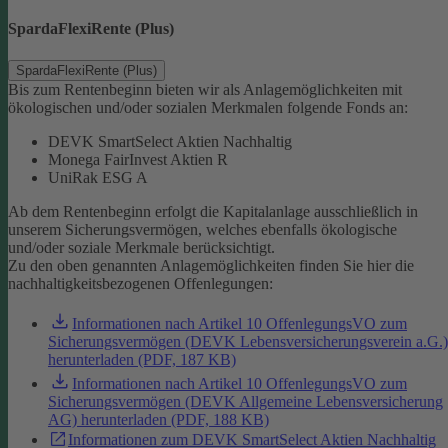
SpardaFlexiRente (Plus)
SpardaFlexiRente (Plus)
Bis zum Rentenbeginn bieten wir als Anlagemöglichkeiten mit
ökologischen und/oder sozialen Merkmalen folgende Fonds an:
DEVK SmartSelect Aktien Nachhaltig
Monega FairInvest Aktien R
UniRak ESG A
Ab dem Rentenbeginn erfolgt die Kapitalanlage ausschließlich in
unserem Sicherungsvermögen, welches ebenfalls ökologische
und/oder soziale Merkmale berücksichtigt.
Zu den oben genannten Anlagemöglichkeiten finden Sie hier die
nachhaltigkeitsbezogenen Offenlegungen:
Informationen nach Artikel 10 OffenlegungsVO zum
Sicherungsvermögen (DEVK Lebensversicherungsverein a.G.)
herunterladen (PDF, 187 KB)
Informationen nach Artikel 10 OffenlegungsVO zum
Sicherungsvermögen (DEVK Allgemeine Lebensversicherung
AG) herunterladen (PDF, 188 KB)
Informationen zum DEVK SmartSelect Aktien Nachhaltig