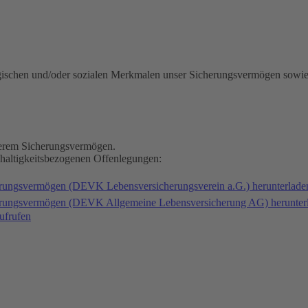
gischen und/oder sozialen Merkmalen unser Sicherungsvermögen sowie
nserem Sicherungsvermögen.
hhaltigkeitsbezogenen Offenlegungen:
erungsvermögen (DEVK Lebensversicherungsverein a.G.) herunterlad
herungsvermögen (DEVK Allgemeine Lebensversicherung AG) herunter
ufrufen