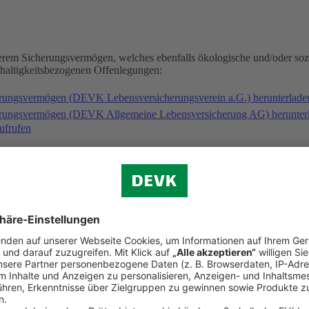
serem Sicherungsvermögen, welches ebenfalls ökologische und/oder soz
hhaltigkeitsbezogenen Offenlegungen:
erungsvermögen (DEVK Lebensversicherungsverein a.G.) herunterlad
herungsvermögen (DEVK Allgemeine Lebensversicherung AG) herunter
ufrufen
gischen und/oder sozialen Merkmalen folgende Fonds an: