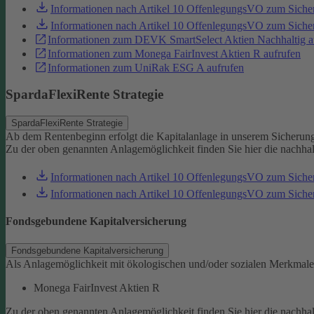
Informationen nach Artikel 10 OffenlegungsVO zum Sich
Informationen nach Artikel 10 OffenlegungsVO zum Sic
Informationen zum DEVK SmartSelect Aktien Nachhaltig a
Informationen zum Monega FairInvest Aktien R aufrufen
Informationen zum UniRak ESG A aufrufen
SpardaFlexiRente Strategie
SpardaFlexiRente Strategie
Ab dem Rentenbeginn erfolgt die Kapitalanlage in unserem Sicherun
Zu der oben genannten Anlagemöglichkeit finden Sie hier die nachha
Informationen nach Artikel 10 OffenlegungsVO zum Sich
Informationen nach Artikel 10 OffenlegungsVO zum Sic
Fondsgebundene Kapitalversicherung
Fondsgebundene Kapitalversicherung
Als Anlagemöglichkeit mit ökologischen und/oder sozialen Merkmale
Monega FairInvest Aktien R
Zu der oben genannten Anlagemöglichkeit finden Sie hier die nachha