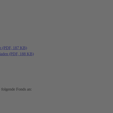
en (PDF, 187 KB)
laden (PDF, 188 KB)
 folgende Fonds an: