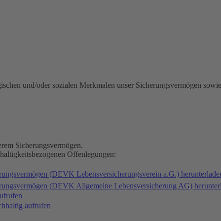
gischen und/oder sozialen Merkmalen unser Sicherungsvermögen sowie
nserem Sicherungsvermögen.
hhaltigkeitsbezogenen Offenlegungen:
erungsvermögen (DEVK Lebensversicherungsverein a.G.) herunterlad
herungsvermögen (DEVK Allgemeine Lebensversicherung AG) herunter
ufrufen
haltig aufrufen