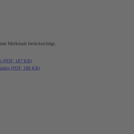
iale Merkmale berücksichtigt.
en (PDF, 187 KB)
laden (PDF, 188 KB)