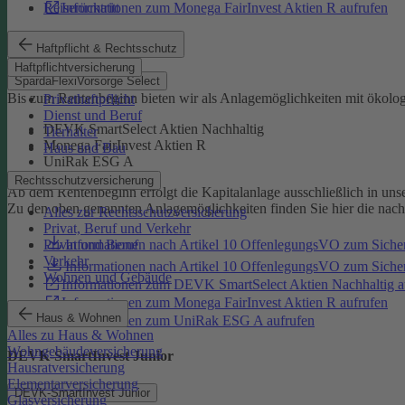
Reiserücktritt
Informationen zum Monega FairInvest Aktien R aufrufen
SpardaFlexiVorsorge Select
Haftpflicht & Rechtsschutz
Haftpflichtversicherung
SpardaFlexiVorsorge Select
Bis zum Rentenbeginn bieten wir als Anlagemöglichkeiten mit ökolo
Privathaftpflicht
Dienst und Beruf
DEVK SmartSelect Aktien Nachhaltig
Tierhalter
Monega FairInvest Aktien R
Haus und Bau
UniRak ESG A
Rechtsschutzversicherung
Ab dem Rentenbeginn erfolgt die Kapitalanlage ausschließlich in u
Zu den oben genannten Anlagemöglichkeiten finden Sie hier die nac
Alles zur Rechtsschutzversicherung
Privat, Beruf und Verkehr
Informationen nach Artikel 10 OffenlegungsVO zum Sich
Privat und Beruf
Verkehr
Informationen nach Artikel 10 OffenlegungsVO zum Sic
Wohnen und Gebäude
Informationen zum DEVK SmartSelect Aktien Nachhaltig a
Informationen zum Monega FairInvest Aktien R aufrufen
Haus & Wohnen
Informationen zum UniRak ESG A aufrufen
Alles zu Haus & Wohnen
Wohngebäudeversicherung
DEVK-SmartInvest Junior
Hausratversicherung
Elementarversicherung
DEVK-SmartInvest Junior
Glasversicherung