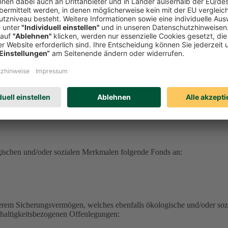
serem Sicherungsvermögen, welches ebenfalls ökologische und/oder soz
hhaltigkeitsbezogenen Offenlegungen:
erungsvermögen (DEVK Lebensversicherungsverein a.G.) herunterlad
herungsvermögen (DEVK Allgemeine Lebensversicherung AG) herunter
ufrufen
haltig aufrufen
ufen
gischen und/oder sozialen Merkmalen folgende Fonds an:
serem Sicherungsvermögen, welches ebenfalls ökologische und/oder soz
hhaltigkeitsbezogenen Offenlegungen: