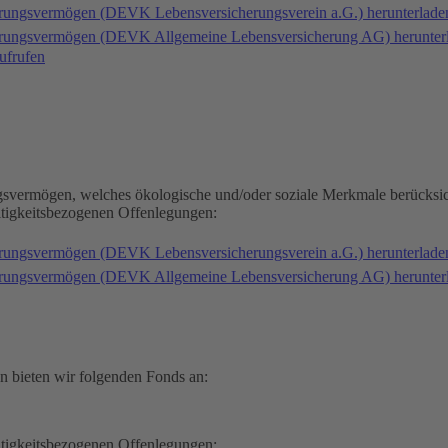
erungsvermögen (DEVK Lebensversicherungsverein a.G.) herunterlad
herungsvermögen (DEVK Allgemeine Lebensversicherung AG) herunter
ufrufen
gsvermögen, welches ökologische und/oder soziale Merkmale berücksic
ltigkeitsbezogenen Offenlegungen:
erungsvermögen (DEVK Lebensversicherungsverein a.G.) herunterlad
herungsvermögen (DEVK Allgemeine Lebensversicherung AG) herunter
n bieten wir folgenden Fonds an:
ltigkeitsbezogenen Offenlegungen: