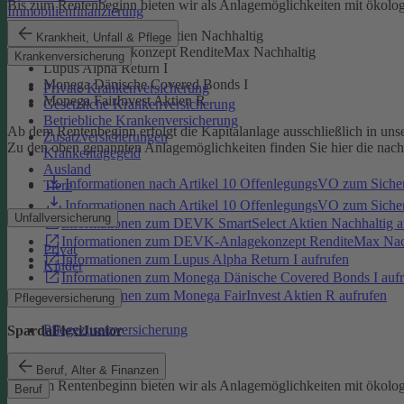
Bis zum Rentenbeginn bieten wir als Anlagemöglichkeiten mit ökolo
Immobilienfinanzierung
DEVK SmartSelect Aktien Nachhaltig
Krankheit, Unfall & Pflege
DEVK-Anlagekonzept RenditeMax Nachhaltig
Krankenversicherung
Lupus Alpha Return I
Monega Dänische Covered Bonds I
Private Krankenversicherung
Monega FairInvest Aktien R
Gesetzliche Krankenversicherung
Betriebliche Krankenversicherung
Ab dem Rentenbeginn erfolgt die Kapitalanlage ausschließlich in un
Zusatzversicherungen
Zu den oben genannten Anlagemöglichkeiten finden Sie hier die nac
Krankentagegeld
Ausland
Informationen nach Artikel 10 OffenlegungsVO zum Sich
Tiere
Informationen nach Artikel 10 OffenlegungsVO zum Sic
Unfallversicherung
Informationen zum DEVK SmartSelect Aktien Nachhaltig a
Informationen zum DEVK-Anlagekonzept RenditeMax Nach
Privat
Informationen zum Lupus Alpha Return I aufrufen
Kinder
Informationen zum Monega Dänische Covered Bonds I aufr
Informationen zum Monega FairInvest Aktien R aufrufen
Pflegeversicherung
Pflegezusatzversicherung
SpardaFlexiJunior
SpardaFlexiJunior
Beruf, Alter & Finanzen
Bis zum Rentenbeginn bieten wir als Anlagemöglichkeiten mit ökolo
Beruf