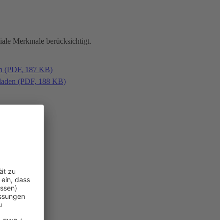
iale Merkmale berücksichtigt.
en (PDF, 187 KB)
laden (PDF, 188 KB)