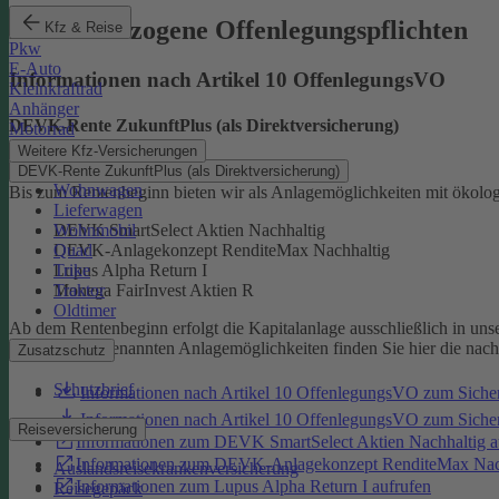
Produktbezogene Offenlegungspflichten
Kfz & Reise
Pkw
E-Auto
Informationen nach Artikel 10 OffenlegungsVO
Kleinkraftrad
Anhänger
DEVK-Rente ZukunftPlus (als Direktversicherung)
Motorrad
Weitere Kfz-Versicherungen
DEVK-Rente ZukunftPlus (als Direktversicherung)
Wohnwagen
Bis zum Rentenbeginn bieten wir als Anlagemöglichkeiten mit ökolo
Lieferwagen
Wohnmobil
DEVK SmartSelect Aktien Nachhaltig
Quad
DEVK-Anlagekonzept RenditeMax Nachhaltig
Trike
Lupus Alpha Return I
Traktor
Monega FairInvest Aktien R
Oldtimer
Ab dem Rentenbeginn erfolgt die Kapitalanlage ausschließlich in u
Zu den oben genannten Anlagemöglichkeiten finden Sie hier die nac
Zusatzschutz
Schutzbrief
Informationen nach Artikel 10 OffenlegungsVO zum Sich
Informationen nach Artikel 10 OffenlegungsVO zum Sic
Reiseversicherung
Informationen zum DEVK SmartSelect Aktien Nachhaltig a
Informationen zum DEVK-Anlagekonzept RenditeMax Nach
Auslandsreisekrankenversicherung
Informationen zum Lupus Alpha Return I aufrufen
Reisegepäck