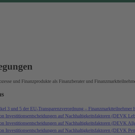
legungen
prozesse und Finanzprodukte als Finanzberater und Finanzmarktteilne
ns
ikel 3 und 5 der EU-Transparenzverordnung – Finanzmarktteilnehmer 
on Investitionsentscheidungen auf Nachhaltigkeitsfaktoren (DEVK Le
von Investitionsentscheidungen auf Nachhaltigkeitsfaktoren (DEVK A
von Investitionsentscheidungen auf Nachhaltigkeitsfaktoren (DEVK P