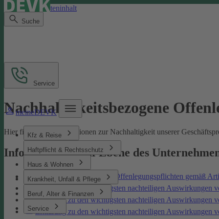
Direkt zum Seiteninhalt
Suche
Service
Nachhaltigkeitsbezogene Offen
meineDEVK
Hier finden Sie Informationen zur Nachhaltigkeit unserer Geschäfts
Kfz & Reise
Haftpflicht & Rechtsschutz
Informationen auf Ebene des Unternehme
Haus & Wohnen
Nachhaltigkeitsbezogene Offenlegungspflichten gemäß Art
Krankheit, Unfall & Pflege
Erklärung zu den wichtigsten nachteiligen Auswirkungen v
Beruf, Alter & Finanzen
Erklärung zu den wichtigsten nachteiligen Auswirkungen 
Service
Erklärung zu den wichtigsten nachteiligen Auswirkungen 