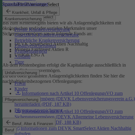
Immobilienfinanzierung
SpardaFlexiVorsorge Select
Krankheit, Unfall & Pflege
SpardaFlexiVorsorge Select
Krankenversicherung
Bis zum Rentenbeginn bieten wir als Anlagemöglichkeiten mit
ökologischen und/oder sozialen Merkmalen unser
Private Krankenversicherung
Sicherungsvermögen sowie folgende Fonds an:
Gesetzliche Krankenversicherung
Betriebliche Krankenversicherung
DEVK SmartSelect Aktien Nachhaltig
Zusatzversicherungen
Monega FairInvest Aktien R
Krankentagegeld
UniRak ESG A
Ausland
Tiere
Ab dem Rentenbeginn erfolgt die Kapitalanlage ausschließlich in
unserem Sicherungsvermögen.
Unfallversicherung
Zu den oben genannten Anlagemöglichkeiten finden Sie hier die
nachhaltigkeitsbezogenen Offenlegungen:
Privat
Kinder
Informationen nach Artikel 10 OffenlegungsVO zum
Sicherungsvermögen (DEVK Lebensversicherungsverein a.G.)
Pflegeversicherung
herunterladen (PDF, 187 KB)
Pflegezusatzversicherung
Informationen nach Artikel 10 OffenlegungsVO zum
Sicherungsvermögen (DEVK Allgemeine Lebensversicherung
AG) herunterladen (PDF, 188 KB)
Beruf, Alter & Finanzen
Informationen zum DEVK SmartSelect Aktien Nachhaltig
Beruf
aufrufen