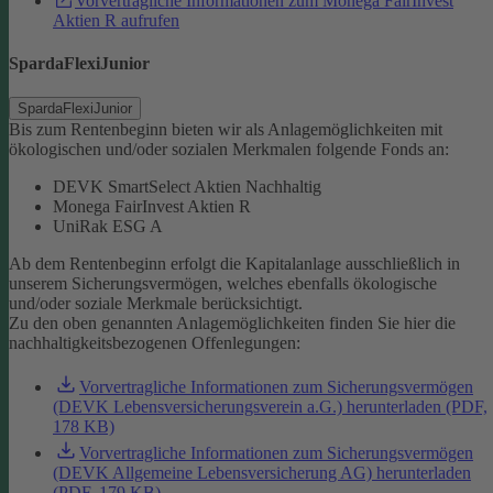
Vorvertragliche Informationen zum Monega FairInvest
Aktien R aufrufen
SpardaFlexiJunior
SpardaFlexiJunior
Bis zum Rentenbeginn bieten wir als Anlagemöglichkeiten mit
ökologischen und/oder sozialen Merkmalen folgende Fonds an:
DEVK SmartSelect Aktien Nachhaltig
Monega FairInvest Aktien R
UniRak ESG A
Ab dem Rentenbeginn erfolgt die Kapitalanlage ausschließlich in
unserem Sicherungsvermögen, welches ebenfalls ökologische
und/oder soziale Merkmale berücksichtigt.
Zu den oben genannten Anlagemöglichkeiten finden Sie hier die
nachhaltigkeitsbezogenen Offenlegungen:
Vorvertragliche Informationen zum Sicherungsvermögen
(DEVK Lebensversicherungsverein a.G.) herunterladen (PDF,
178 KB)
Vorvertragliche Informationen zum Sicherungsvermögen
(DEVK Allgemeine Lebensversicherung AG) herunterladen
(PDF, 179 KB)