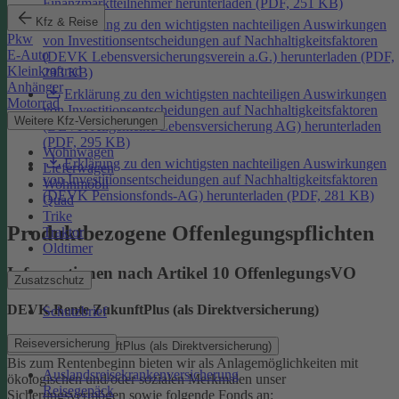
Finanzmarktteilnehmer herunterladen (PDF, 251 KB)
Kfz & Reise
Erklärung zu den wichtigsten nachteiligen Auswirkungen
Pkw
von Investitionsentscheidungen auf Nachhaltigkeitsfaktoren
E-Auto
(DEVK Lebensversicherungsverein a.G.) herunterladen (PDF,
Kleinkraftrad
293 KB)
Anhänger
Erklärung zu den wichtigsten nachteiligen Auswirkungen
Motorrad
von Investitionsentscheidungen auf Nachhaltigkeitsfaktoren
Weitere Kfz-Versicherungen
(DEVK Allgemeine Lebensversicherung AG) herunterladen
(PDF, 295 KB)
Wohnwagen
Erklärung zu den wichtigsten nachteiligen Auswirkungen
Lieferwagen
von Investitionsentscheidungen auf Nachhaltigkeitsfaktoren
Wohnmobil
(DEVK Pensionsfonds-AG) herunterladen (PDF, 281 KB)
Quad
Trike
Produktbezogene Offenlegungspflichten
Traktor
Oldtimer
Informationen nach Artikel 10 OffenlegungsVO
Zusatzschutz
DEVK-Rente ZukunftPlus (als Direktversicherung)
Schutzbrief
Reiseversicherung
DEVK-Rente ZukunftPlus (als Direktversicherung)
Bis zum Rentenbeginn bieten wir als Anlagemöglichkeiten mit
Auslandsreisekrankenversicherung
ökologischen und/oder sozialen Merkmalen unser
Reisegepäck
Sicherungsvermögen sowie folgende Fonds an: