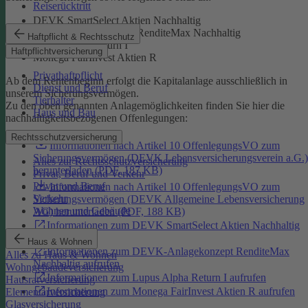
Reiserücktritt
DEVK SmartSelect Aktien Nachhaltig
DEVK-Anlagekonzept RenditeMax Nachhaltig
Haftpflicht & Rechtsschutz
Lupus Alpha Return I
Haftpflichtversicherung
Monega FairInvest Aktien R
Privathaftpflicht
Ab dem Rentenbeginn erfolgt die Kapitalanlage ausschließlich in
Dienst und Beruf
unserem Sicherungsvermögen.
Tierhalter
Zu den oben genannten Anlagemöglichkeiten finden Sie hier die
Haus und Bau
nachhaltigkeitsbezogenen Offenlegungen:
Rechtsschutzversicherung
Informationen nach Artikel 10 OffenlegungsVO zum
Sicherungsvermögen (DEVK Lebensversicherungsverein a.G.)
Alles zur Rechtsschutzversicherung
herunterladen (PDF, 187 KB)
Privat, Beruf und Verkehr
Privat und Beruf
Informationen nach Artikel 10 OffenlegungsVO zum
Verkehr
Sicherungsvermögen (DEVK Allgemeine Lebensversicherung
Wohnen und Gebäude
AG) herunterladen (PDF, 188 KB)
Informationen zum DEVK SmartSelect Aktien Nachhaltig
aufrufen
Haus & Wohnen
Informationen zum DEVK-Anlagekonzept RenditeMax
Alles zu Haus & Wohnen
Nachhaltig aufrufen
Wohngebäudeversicherung
Informationen zum Lupus Alpha Return I aufrufen
Hausratversicherung
Informationen zum Monega FairInvest Aktien R aufrufen
Elementarversicherung
Glasversicherung