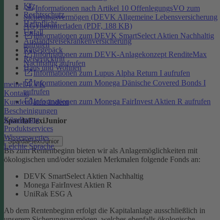
Kfz
Informationen nach Artikel 10 OffenlegungsVO zum
Rechtsschutz
Sicherungsvermögen (DEVK Allgemeine Lebensversicherung
Haftpflicht
AG) herunterladen (PDF, 188 KB)
Unfall
Informationen zum DEVK SmartSelect Aktien Nachhaltig
Auslandsreisekrankenversicherung
aufrufen
Reisegepäck
Informationen zum DEVK-Anlagekonzept RenditeMax
Reiserücktritt
Nachhaltig aufrufen
Haus und Wohnen
Informationen zum Lupus Alpha Return I aufrufen
Informationen zum Monega Dänische Covered Bonds I
meineDEVK
aufrufen
Kontakt
Informationen zum Monega FairInvest Aktien R aufrufen
Kundendaten ändern
Bescheinigungen
Kündigung
SpardaFlexiJunior
Produktservices
Wissenswertes
SpardaFlexiJunior
Leichte Sprache
Bis zum Rentenbeginn bieten wir als Anlagemöglichkeiten mit
ökologischen und/oder sozialen Merkmalen folgende Fonds an:
DEVK SmartSelect Aktien Nachhaltig
Monega FairInvest Aktien R
UniRak ESG A
Ab dem Rentenbeginn erfolgt die Kapitalanlage ausschließlich in
unserem Sicherungsvermögen, welches ebenfalls ökologische