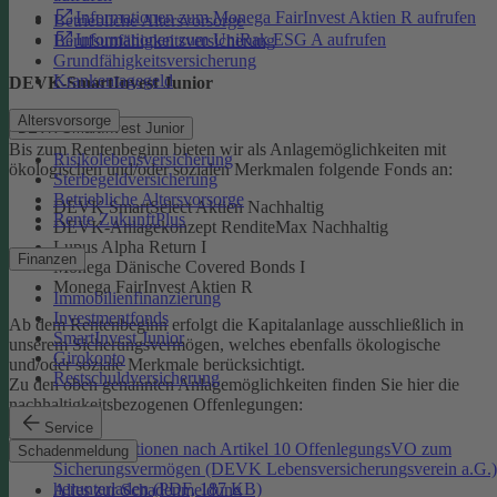
Informationen zum Monega FairInvest Aktien R aufrufen
Betriebliche Altersvorsorge
Informationen zum UniRak ESG A aufrufen
Berufsunfähigkeitsversicherung
Grundfähigkeitsversicherung
Krankentagegeld
DEVK-SmartInvest Junior
Altersvorsorge
DEVK-SmartInvest Junior
Bis zum Rentenbeginn bieten wir als Anlagemöglichkeiten mit
Risikolebensversicherung
ökologischen und/oder sozialen Merkmalen folgende Fonds an:
Sterbegeldversicherung
Betriebliche Altersvorsorge
DEVK SmartSelect Aktien Nachhaltig
Rente ZukunftPlus
DEVK-Anlagekonzept RenditeMax Nachhaltig
Lupus Alpha Return I
Finanzen
Monega Dänische Covered Bonds I
Monega FairInvest Aktien R
Immobilienfinanzierung
Investmentfonds
Ab dem Rentenbeginn erfolgt die Kapitalanlage ausschließlich in
SmartInvest Junior
unserem Sicherungsvermögen, welches ebenfalls ökologische
Girokonto
und/oder soziale Merkmale berücksichtigt.
Restschuldversicherung
Zu den oben genannten Anlagemöglichkeiten finden Sie hier die
nachhaltigkeitsbezogenen Offenlegungen:
Service
Informationen nach Artikel 10 OffenlegungsVO zum
Schadenmeldung
Sicherungsvermögen (DEVK Lebensversicherungsverein a.G.)
herunterladen (PDF, 187 KB)
Alles zur Schadenmeldung