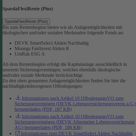
SpardaFlexiRente (Plus)
SpardaFlexiRente (Plus)
Bis zum Rentenbeginn bieten wir als Anlagemöglichkeiten mit
ökologischen und/oder sozialen Merkmalen folgende Fonds an:
DEVK SmartSelect Aktien Nachhaltig
Monega FairInvest Aktien R
UniRak ESG A
Ab dem Rentenbeginn erfolgt die Kapitalanlage ausschließlich in
unserem Sicherungsvermögen, welches ebenfalls ökologische
und/oder soziale Merkmale berücksichtigt.
Zu den oben genannten Anlagemöglichkeiten finden Sie hier die
nachhaltigkeitsbezogenen Offenlegungen:
Informationen nach Artikel 10 OffenlegungsVO zum
Sicherungsvermögen (DEVK Lebensversicherungsverein a.G.)
herunterladen (PDF, 187 KB)
Informationen nach Artikel 10 OffenlegungsVO zum
Sicherungsvermögen (DEVK Allgemeine Lebensversicherung
AG) herunterladen (PDF, 188 KB)
Informationen zum DEVK SmartSelect Aktien Nachhaltig