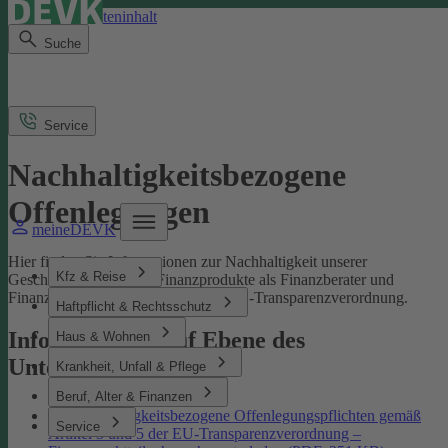
Direkt zum Seiteninhalt
Suche
Service
Nachhaltigkeitsbezogene
Offenlegungen
meineDEVK
Hier finden Sie Informationen zur Nachhaltigkeit unserer
Kfz & Reise
Geschäftsprozesse und Finanzprodukte als Finanzberater und
Finanzmarktteilnehmer gemäß der EU-Transparenzverordnung.
Haftpflicht & Rechtsschutz
Informationen auf Ebene des
Haus & Wohnen
Unternehmens
Krankheit, Unfall & Pflege
Beruf, Alter & Finanzen
Nachhaltigkeitsbezogene Offenlegungspflichten gemäß
Service
Artikel 3 und 5 der EU-Transparenzverordnung –