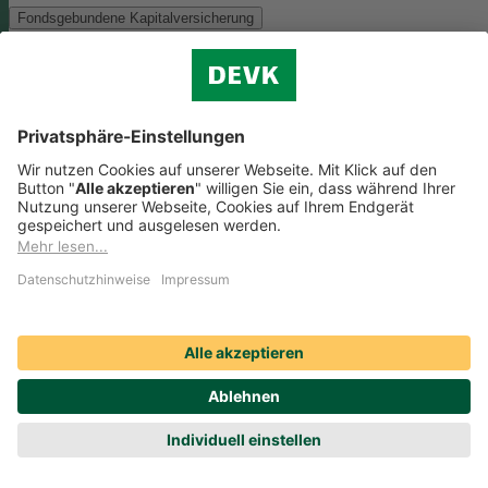
Fondsgebundene Kapitalversicherung
Als Anlagemöglichkeit mit ökologischen und/oder sozialen Merkmal
bieten wir folgenden Fonds an:
Monega FairInvest Aktien R
Zu der oben genannten Anlagemöglichkeit finden Sie hier die
nachhaltigkeitsbezogenen Offenlegungen:
Regelmäßige Informationen zum Monega FairInvest Aktien
R aufrufen
Weitere Rentenversicherungen (nicht fondsgebunden)
Weitere Rentenversicherungen (nicht fondsgebunden)
Die Kapitalanlage erfolgt in unserem Sicherungsvermögen, welches
ökologische und/oder soziale Merkmale berücksichtigt.
Zu der oben
genannten Anlagemöglichkeit finden Sie hier die
nachhaltigkeitsbezogenen Offenlegungen:
Regelmäßige Informationen zum Sicherungsvermögen
(DEVK Lebensversicherungsverein a.G.) herunterladen (PDF,
205 KB)
Regelmäßige Informationen zum Sicherungsvermögen