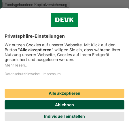
Fondsgebundene Kapitalversicherung
Als Anlagemöglichkeit mit ökologischen und/oder sozialen Merkmal
bieten wir folgenden Fonds an:
Monega FairInvest Aktien R
Zu der oben genannten Anlagemöglichkeit finden Sie hier die
nachhaltigkeitsbezogenen Offenlegungen:
Regelmäßige Informationen zum Monega FairInvest Aktien
R aufrufen
Weitere Rentenversicherungen (nicht fondsgebunden)
Weitere Rentenversicherungen (nicht fondsgebunden)
Die Kapitalanlage erfolgt in unserem Sicherungsvermögen, welches
ökologische und/oder soziale Merkmale berücksichtigt.
Zu der oben
genannten Anlagemöglichkeit finden Sie hier die
nachhaltigkeitsbezogenen Offenlegungen:
Regelmäßige Informationen zum Sicherungsvermögen
(DEVK Lebensversicherungsverein a.G.) herunterladen (PDF,
205 KB)
Regelmäßige Informationen zum Sicherungsvermögen