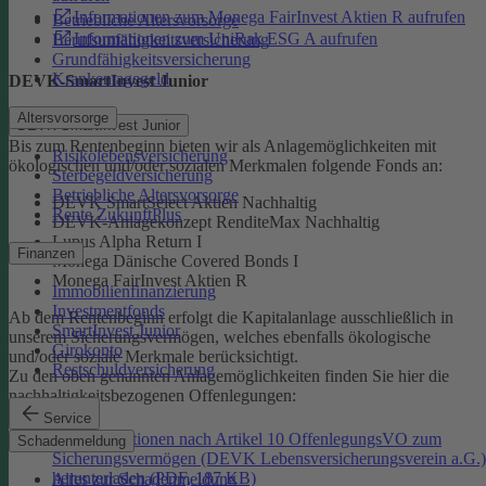
Informationen zum Monega FairInvest Aktien R aufrufen
Betriebliche Altersvorsorge
Informationen zum UniRak ESG A aufrufen
Berufsunfähigkeitsversicherung
Grundfähigkeitsversicherung
Krankentagegeld
DEVK-SmartInvest Junior
Altersvorsorge
DEVK-SmartInvest Junior
Bis zum Rentenbeginn bieten wir als Anlagemöglichkeiten mit
Risikolebensversicherung
ökologischen und/oder sozialen Merkmalen folgende Fonds an:
Sterbegeldversicherung
Betriebliche Altersvorsorge
DEVK SmartSelect Aktien Nachhaltig
Rente ZukunftPlus
DEVK-Anlagekonzept RenditeMax Nachhaltig
Lupus Alpha Return I
Finanzen
Monega Dänische Covered Bonds I
Monega FairInvest Aktien R
Immobilienfinanzierung
Investmentfonds
Ab dem Rentenbeginn erfolgt die Kapitalanlage ausschließlich in
SmartInvest Junior
unserem Sicherungsvermögen, welches ebenfalls ökologische
Girokonto
und/oder soziale Merkmale berücksichtigt.
Restschuldversicherung
Zu den oben genannten Anlagemöglichkeiten finden Sie hier die
nachhaltigkeitsbezogenen Offenlegungen:
Service
Informationen nach Artikel 10 OffenlegungsVO zum
Schadenmeldung
Sicherungsvermögen (DEVK Lebensversicherungsverein a.G.)
herunterladen (PDF, 187 KB)
Alles zur Schadenmeldung