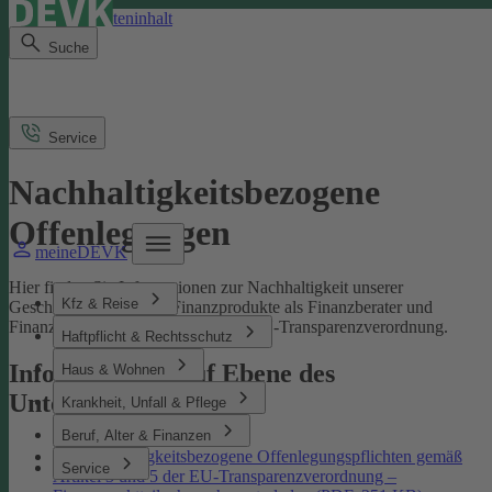
Direkt zum Seiteninhalt
Suche
Service
Nachhaltigkeitsbezogene
Offenlegungen
meineDEVK
Hier finden Sie Informationen zur Nachhaltigkeit unserer
Kfz & Reise
Geschäftsprozesse und Finanzprodukte als Finanzberater und
Finanzmarktteilnehmer gemäß der EU-Transparenzverordnung.
Haftpflicht & Rechtsschutz
Informationen auf Ebene des
Haus & Wohnen
Unternehmens
Krankheit, Unfall & Pflege
Beruf, Alter & Finanzen
Nachhaltigkeitsbezogene Offenlegungspflichten gemäß
Service
Artikel 3 und 5 der EU-Transparenzverordnung –