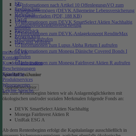
Kfz
Informationen nach Artikel 10 OffenlegungsVO zum
Rechtsschutz
Sicherungsvermögen (DEVK Allgemeine Lebensversicherung
Haftpflicht
AG) herunterladen (PDF, 188 KB)
Unfall
Informationen zum DEVK SmartSelect Aktien Nachhaltig
Auslandsreisekrankenversicherung
aufrufen
Reisegepäck
Informationen zum DEVK-Anlagekonzept RenditeMax
Reiserücktritt
Nachhaltig aufrufen
Haus und Wohnen
Informationen zum Lupus Alpha Return I aufrufen
Informationen zum Monega Dänische Covered Bonds I
meineDEVK
aufrufen
Kontakt
Informationen zum Monega FairInvest Aktien R aufrufen
Kundendaten ändern
Bescheinigungen
Kündigung
SpardaFlexiJunior
Produktservices
Wissenswertes
SpardaFlexiJunior
Leichte Sprache
Bis zum Rentenbeginn bieten wir als Anlagemöglichkeiten mit
ökologischen und/oder sozialen Merkmalen folgende Fonds an:
DEVK SmartSelect Aktien Nachhaltig
Monega FairInvest Aktien R
UniRak ESG A
Ab dem Rentenbeginn erfolgt die Kapitalanlage ausschließlich in
unserem Sicherungsvermögen, welches ebenfalls ökologische