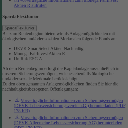
Vorvertragliche Informationen zum Monega FairInvest
Aktien R aufrufen
SpardaFlexiJunior
SpardaFlexiJunior
Bis zum Rentenbeginn bieten wir als Anlagemöglichkeiten mit
ökologischen und/oder sozialen Merkmalen folgende Fonds an:
DEVK SmartSelect Aktien Nachhaltig
Monega FairInvest Aktien R
UniRak ESG A
Ab dem Rentenbeginn erfolgt die Kapitalanlage ausschließlich in
unserem Sicherungsvermögen, welches ebenfalls ökologische
und/oder soziale Merkmale berücksichtigt.
Zu den oben genannten Anlagemöglichkeiten finden Sie hier die
nachhaltigkeitsbezogenen Offenlegungen:
Vorvertragliche Informationen zum Sicherungsvermögen
(DEVK Lebensversicherungsverein a.G.) herunterladen (PDF,
178 KB)
Vorvertragliche Informationen zum Sicherungsvermögen
(DEVK Allgemeine Lebensversicherung AG) herunterladen
(PDF, 179 KB)