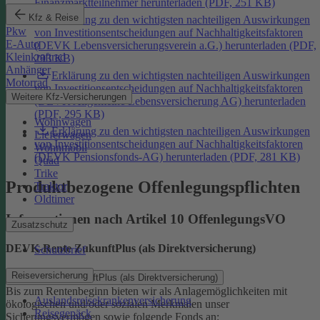
Finanzmarktteilnehmer herunterladen (PDF, 251 KB)
Kfz & Reise
Erklärung zu den wichtigsten nachteiligen Auswirkungen
Pkw
von Investitionsentscheidungen auf Nachhaltigkeitsfaktoren
E-Auto
(DEVK Lebensversicherungsverein a.G.) herunterladen (PDF,
Kleinkraftrad
293 KB)
Anhänger
Erklärung zu den wichtigsten nachteiligen Auswirkungen
Motorrad
von Investitionsentscheidungen auf Nachhaltigkeitsfaktoren
Weitere Kfz-Versicherungen
(DEVK Allgemeine Lebensversicherung AG) herunterladen
(PDF, 295 KB)
Wohnwagen
Erklärung zu den wichtigsten nachteiligen Auswirkungen
Lieferwagen
von Investitionsentscheidungen auf Nachhaltigkeitsfaktoren
Wohnmobil
(DEVK Pensionsfonds-AG) herunterladen (PDF, 281 KB)
Quad
Trike
Produktbezogene Offenlegungspflichten
Traktor
Oldtimer
Informationen nach Artikel 10 OffenlegungsVO
Zusatzschutz
DEVK-Rente ZukunftPlus (als Direktversicherung)
Schutzbrief
Reiseversicherung
DEVK-Rente ZukunftPlus (als Direktversicherung)
Bis zum Rentenbeginn bieten wir als Anlagemöglichkeiten mit
Auslandsreisekrankenversicherung
ökologischen und/oder sozialen Merkmalen unser
Reisegepäck
Sicherungsvermögen sowie folgende Fonds an: