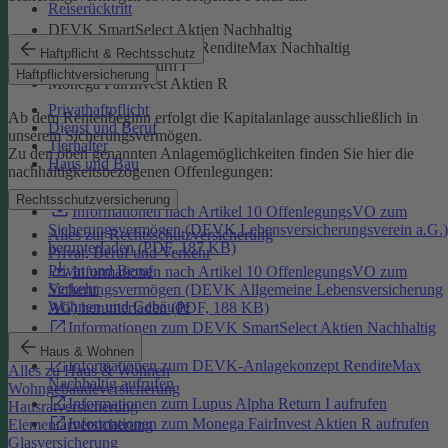
Reiserücktritt
DEVK SmartSelect Aktien Nachhaltig
DEVK-Anlagekonzept RenditeMax Nachhaltig
Haftpflicht & Rechtsschutz
Lupus Alpha Return I
Haftpflichtversicherung
Monega FairInvest Aktien R
Privathaftpflicht
Ab dem Rentenbeginn erfolgt die Kapitalanlage ausschließlich in
Dienst und Beruf
unserem Sicherungsvermögen.
Tierhalter
Zu den oben genannten Anlagemöglichkeiten finden Sie hier die
Haus und Bau
nachhaltigkeitsbezogenen Offenlegungen:
Rechtsschutzversicherung
Informationen nach Artikel 10 OffenlegungsVO zum
Sicherungsvermögen (DEVK Lebensversicherungsverein a.G.)
Alles zur Rechtsschutzversicherung
herunterladen (PDF, 187 KB)
Privat, Beruf und Verkehr
Privat und Beruf
Informationen nach Artikel 10 OffenlegungsVO zum
Verkehr
Sicherungsvermögen (DEVK Allgemeine Lebensversicherung
Wohnen und Gebäude
AG) herunterladen (PDF, 188 KB)
Informationen zum DEVK SmartSelect Aktien Nachhaltig
aufrufen
Haus & Wohnen
Informationen zum DEVK-Anlagekonzept RenditeMax
Alles zu Haus & Wohnen
Nachhaltig aufrufen
Wohngebäudeversicherung
Informationen zum Lupus Alpha Return I aufrufen
Hausratversicherung
Informationen zum Monega FairInvest Aktien R aufrufen
Elementarversicherung
Glasversicherung