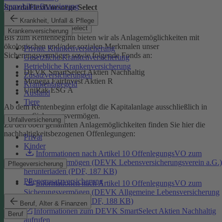
Immobilienfinanzierung
SpardaFlexiVorsorge Select
Krankheit, Unfall & Pflege
SpardaFlexiVorsorge Select
Krankenversicherung
Bis zum Rentenbeginn bieten wir als Anlagemöglichkeiten mit
ökologischen und/oder sozialen Merkmalen unser
Private Krankenversicherung
Sicherungsvermögen sowie folgende Fonds an:
Gesetzliche Krankenversicherung
Betriebliche Krankenversicherung
DEVK SmartSelect Aktien Nachhaltig
Zusatzversicherungen
Monega FairInvest Aktien R
Krankentagegeld
UniRak ESG A
Ausland
Tiere
Ab dem Rentenbeginn erfolgt die Kapitalanlage ausschließlich in
unserem Sicherungsvermögen.
Unfallversicherung
Zu den oben genannten Anlagemöglichkeiten finden Sie hier die
nachhaltigkeitsbezogenen Offenlegungen:
Privat
Kinder
Informationen nach Artikel 10 OffenlegungsVO zum
Sicherungsvermögen (DEVK Lebensversicherungsverein a.G.)
Pflegeversicherung
herunterladen (PDF, 187 KB)
Pflegezusatzversicherung
Informationen nach Artikel 10 OffenlegungsVO zum
Sicherungsvermögen (DEVK Allgemeine Lebensversicherung
AG) herunterladen (PDF, 188 KB)
Beruf, Alter & Finanzen
Informationen zum DEVK SmartSelect Aktien Nachhaltig
Beruf
aufrufen