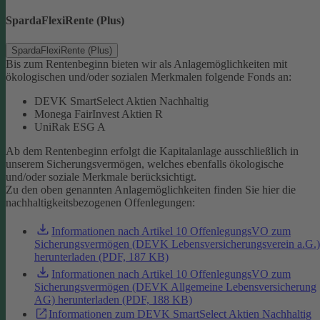
SpardaFlexiRente (Plus)
SpardaFlexiRente (Plus)
Bis zum Rentenbeginn bieten wir als Anlagemöglichkeiten mit
ökologischen und/oder sozialen Merkmalen folgende Fonds an:
DEVK SmartSelect Aktien Nachhaltig
Monega FairInvest Aktien R
UniRak ESG A
Ab dem Rentenbeginn erfolgt die Kapitalanlage ausschließlich in
unserem Sicherungsvermögen, welches ebenfalls ökologische
und/oder soziale Merkmale berücksichtigt.
Zu den oben genannten Anlagemöglichkeiten finden Sie hier die
nachhaltigkeitsbezogenen Offenlegungen:
Informationen nach Artikel 10 OffenlegungsVO zum
Sicherungsvermögen (DEVK Lebensversicherungsverein a.G.)
herunterladen (PDF, 187 KB)
Informationen nach Artikel 10 OffenlegungsVO zum
Sicherungsvermögen (DEVK Allgemeine Lebensversicherung
AG) herunterladen (PDF, 188 KB)
Informationen zum DEVK SmartSelect Aktien Nachhaltig