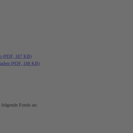
en (PDF, 187 KB)
laden (PDF, 188 KB)
 folgende Fonds an: