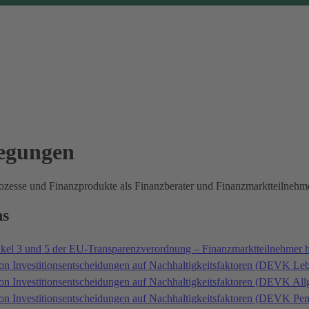
legungen
prozesse und Finanzprodukte als Finanzberater und Finanzmarktteilne
ns
ikel 3 und 5 der EU-Transparenzverordnung – Finanzmarktteilnehmer 
on Investitionsentscheidungen auf Nachhaltigkeitsfaktoren (DEVK Le
von Investitionsentscheidungen auf Nachhaltigkeitsfaktoren (DEVK A
von Investitionsentscheidungen auf Nachhaltigkeitsfaktoren (DEVK P