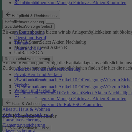
Reiserücktritt
Informationen zum Monega FairInvest Aktien R aufrufen
SpardaFlexiVorsorge Select
Haftpflicht & Rechtsschutz
Haftpflichtversicherung
SpardaFlexiVorsorge Select
Bis zum Rentenbeginn bieten wir als Anlagemöglichkeiten mit ökolo
Privathaftpflicht
Dienst und Beruf
DEVK SmartSelect Aktien Nachhaltig
Tierhalter
Monega FairInvest Aktien R
Haus und Bau
UniRak ESG A
Rechtsschutzversicherung
Ab dem Rentenbeginn erfolgt die Kapitalanlage ausschließlich in u
Zu den oben genannten Anlagemöglichkeiten finden Sie hier die nac
Alles zur Rechtsschutzversicherung
Privat, Beruf und Verkehr
Informationen nach Artikel 10 OffenlegungsVO zum Sich
Privat und Beruf
Verkehr
Informationen nach Artikel 10 OffenlegungsVO zum Sic
Wohnen und Gebäude
Informationen zum DEVK SmartSelect Aktien Nachhaltig a
Informationen zum Monega FairInvest Aktien R aufrufen
Haus & Wohnen
Informationen zum UniRak ESG A aufrufen
Alles zu Haus & Wohnen
Wohngebäudeversicherung
DEVK-SmartInvest Junior
Hausratversicherung
Elementarversicherung
DEVK-SmartInvest Junior
Glasversicherung