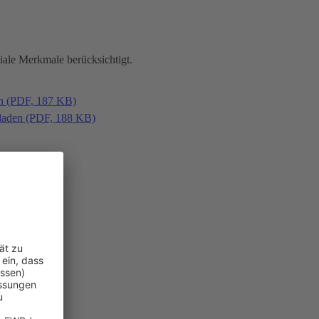
iale Merkmale berücksichtigt.
en (PDF, 187 KB)
laden (PDF, 188 KB)