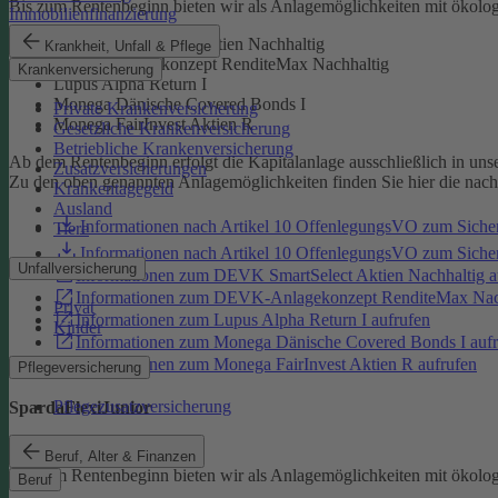
Bis zum Rentenbeginn bieten wir als Anlagemöglichkeiten mit ökolo
Immobilienfinanzierung
DEVK SmartSelect Aktien Nachhaltig
Krankheit, Unfall & Pflege
DEVK-Anlagekonzept RenditeMax Nachhaltig
Krankenversicherung
Lupus Alpha Return I
Monega Dänische Covered Bonds I
Private Krankenversicherung
Monega FairInvest Aktien R
Gesetzliche Krankenversicherung
Betriebliche Krankenversicherung
Ab dem Rentenbeginn erfolgt die Kapitalanlage ausschließlich in un
Zusatzversicherungen
Zu den oben genannten Anlagemöglichkeiten finden Sie hier die nac
Krankentagegeld
Ausland
Informationen nach Artikel 10 OffenlegungsVO zum Sich
Tiere
Informationen nach Artikel 10 OffenlegungsVO zum Sic
Unfallversicherung
Informationen zum DEVK SmartSelect Aktien Nachhaltig a
Informationen zum DEVK-Anlagekonzept RenditeMax Nach
Privat
Informationen zum Lupus Alpha Return I aufrufen
Kinder
Informationen zum Monega Dänische Covered Bonds I aufr
Informationen zum Monega FairInvest Aktien R aufrufen
Pflegeversicherung
Pflegezusatzversicherung
SpardaFlexiJunior
SpardaFlexiJunior
Beruf, Alter & Finanzen
Bis zum Rentenbeginn bieten wir als Anlagemöglichkeiten mit ökolo
Beruf