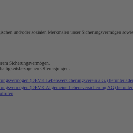
gischen und/oder sozialen Merkmalen unser Sicherungsvermögen sowie
nserem Sicherungsvermögen.
hhaltigkeitsbezogenen Offenlegungen:
erungsvermögen (DEVK Lebensversicherungsverein a.G.) herunterlad
herungsvermögen (DEVK Allgemeine Lebensversicherung AG) herunter
ufrufen