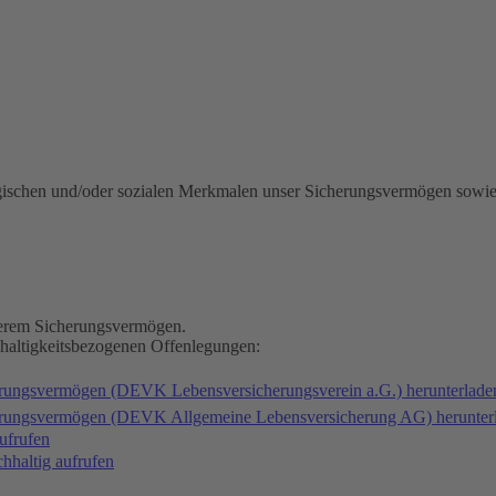
gischen und/oder sozialen Merkmalen unser Sicherungsvermögen sowie
nserem Sicherungsvermögen.
hhaltigkeitsbezogenen Offenlegungen:
erungsvermögen (DEVK Lebensversicherungsverein a.G.) herunterlad
herungsvermögen (DEVK Allgemeine Lebensversicherung AG) herunter
ufrufen
haltig aufrufen