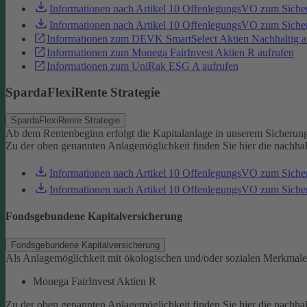
Informationen nach Artikel 10 OffenlegungsVO zum Sich
Informationen nach Artikel 10 OffenlegungsVO zum Sic
Informationen zum DEVK SmartSelect Aktien Nachhaltig a
Informationen zum Monega FairInvest Aktien R aufrufen
Informationen zum UniRak ESG A aufrufen
SpardaFlexiRente Strategie
SpardaFlexiRente Strategie
Ab dem Rentenbeginn erfolgt die Kapitalanlage in unserem Sicherun
Zu der oben genannten Anlagemöglichkeit finden Sie hier die nachha
Informationen nach Artikel 10 OffenlegungsVO zum Sich
Informationen nach Artikel 10 OffenlegungsVO zum Sic
Fondsgebundene Kapitalversicherung
Fondsgebundene Kapitalversicherung
Als Anlagemöglichkeit mit ökologischen und/oder sozialen Merkmale
Monega FairInvest Aktien R
Zu der oben genannten Anlagemöglichkeit finden Sie hier die nachha