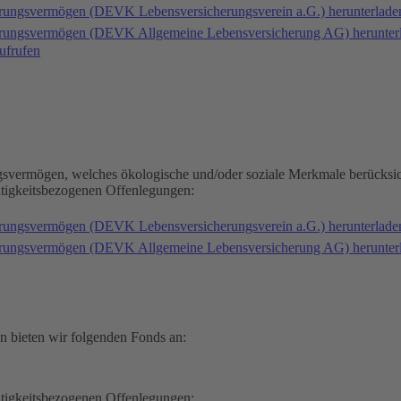
erungsvermögen (DEVK Lebensversicherungsverein a.G.) herunterlad
herungsvermögen (DEVK Allgemeine Lebensversicherung AG) herunter
ufrufen
gsvermögen, welches ökologische und/oder soziale Merkmale berücksic
ltigkeitsbezogenen Offenlegungen:
erungsvermögen (DEVK Lebensversicherungsverein a.G.) herunterlad
herungsvermögen (DEVK Allgemeine Lebensversicherung AG) herunter
n bieten wir folgenden Fonds an:
ltigkeitsbezogenen Offenlegungen: