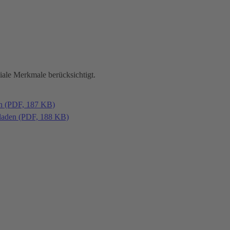
iale Merkmale berücksichtigt.
en (PDF, 187 KB)
laden (PDF, 188 KB)