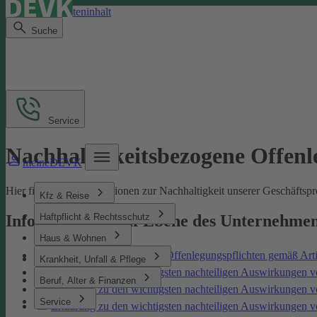
Direkt zum Seiteninhalt
Suche
Service
Nachhaltigkeitsbezogene Offen
meineDEVK
Hier finden Sie Informationen zur Nachhaltigkeit unserer Geschäfts
Kfz & Reise
Haftpflicht & Rechtsschutz
Informationen auf Ebene des Unternehme
Haus & Wohnen
Nachhaltigkeitsbezogene Offenlegungspflichten gemäß Art
Krankheit, Unfall & Pflege
Erklärung zu den wichtigsten nachteiligen Auswirkungen v
Beruf, Alter & Finanzen
Erklärung zu den wichtigsten nachteiligen Auswirkungen 
Service
Erklärung zu den wichtigsten nachteiligen Auswirkungen 