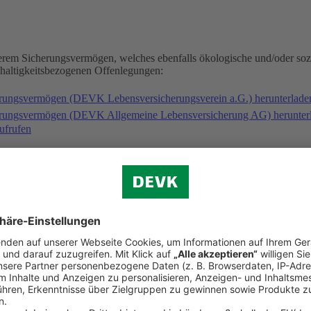
serem Sicherungsvermögen, welches ebenfalls ökologische und/oder soz
hhaltigkeitsbezogenen Offenlegungen:
erungsvermögen (DEVK Lebensversicherungsverein a.G.) herunterlad
herungsvermögen (DEVK Allgemeine Lebensversicherung AG) herunter
ufrufen
gischen und/oder sozialen Merkmalen folgende Fonds an: