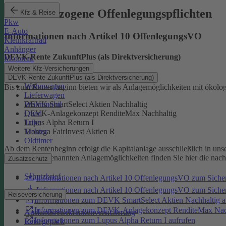
Produktbezogene Offenlegungspflichten
Kfz & Reise
Pkw
E-Auto
Informationen nach Artikel 10 OffenlegungsVO
Kleinkraftrad
Anhänger
DEVK-Rente ZukunftPlus (als Direktversicherung)
Motorrad
Weitere Kfz-Versicherungen
DEVK-Rente ZukunftPlus (als Direktversicherung)
Wohnwagen
Bis zum Rentenbeginn bieten wir als Anlagemöglichkeiten mit ökolo
Lieferwagen
Wohnmobil
DEVK SmartSelect Aktien Nachhaltig
Quad
DEVK-Anlagekonzept RenditeMax Nachhaltig
Trike
Lupus Alpha Return I
Traktor
Monega FairInvest Aktien R
Oldtimer
Ab dem Rentenbeginn erfolgt die Kapitalanlage ausschließlich in u
Zu den oben genannten Anlagemöglichkeiten finden Sie hier die nac
Zusatzschutz
Schutzbrief
Informationen nach Artikel 10 OffenlegungsVO zum Sich
Informationen nach Artikel 10 OffenlegungsVO zum Sic
Reiseversicherung
Informationen zum DEVK SmartSelect Aktien Nachhaltig a
Informationen zum DEVK-Anlagekonzept RenditeMax Nach
Auslandsreisekrankenversicherung
Informationen zum Lupus Alpha Return I aufrufen
Reisegepäck