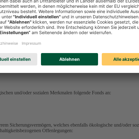
serem Sicherungsvermögen, welches ebenfalls ökologische und/oder soz
hhaltigkeitsbezogenen Offenlegungen:
erungsvermögen (DEVK Lebensversicherungsverein a.G.) herunterlad
herungsvermögen (DEVK Allgemeine Lebensversicherung AG) herunter
ufrufen
haltig aufrufen
ufen
gischen und/oder sozialen Merkmalen folgende Fonds an:
serem Sicherungsvermögen, welches ebenfalls ökologische und/oder soz
hhaltigkeitsbezogenen Offenlegungen: