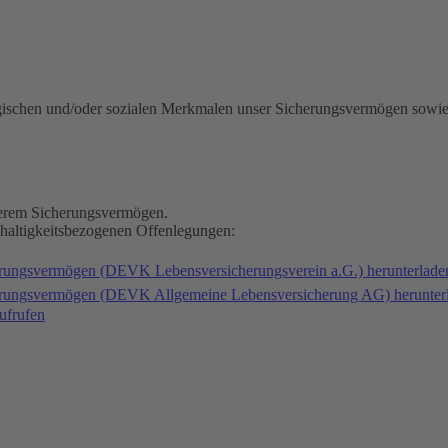
gischen und/oder sozialen Merkmalen unser Sicherungsvermögen sowie
nserem Sicherungsvermögen.
hhaltigkeitsbezogenen Offenlegungen:
erungsvermögen (DEVK Lebensversicherungsverein a.G.) herunterlad
herungsvermögen (DEVK Allgemeine Lebensversicherung AG) herunter
ufrufen