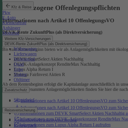
Produktbezogene Offenlegungspflichten
Kfz & Reise
Pkw
E-Auto
Informationen nach Artikel 10 OffenlegungsVO
Kleinkraftrad
Anhänger
DEVK-Rente ZukunftPlus (als Direktversicherung)
Motorrad
Weitere Kfz-Versicherungen
DEVK-Rente ZukunftPlus (als Direktversicherung)
Wohnwagen
Bis zum Rentenbeginn bieten wir als Anlagemöglichkeiten mit ökolo
Lieferwagen
Wohnmobil
DEVK SmartSelect Aktien Nachhaltig
Quad
DEVK-Anlagekonzept RenditeMax Nachhaltig
Trike
Lupus Alpha Return I
Traktor
Monega FairInvest Aktien R
Oldtimer
Ab dem Rentenbeginn erfolgt die Kapitalanlage ausschließlich in u
Zu den oben genannten Anlagemöglichkeiten finden Sie hier die nac
Zusatzschutz
Schutzbrief
Informationen nach Artikel 10 OffenlegungsVO zum Sich
Informationen nach Artikel 10 OffenlegungsVO zum Sic
Reiseversicherung
Informationen zum DEVK SmartSelect Aktien Nachhaltig a
Informationen zum DEVK-Anlagekonzept RenditeMax Nach
Auslandsreisekrankenversicherung
Informationen zum Lupus Alpha Return I aufrufen
Reisegepäck