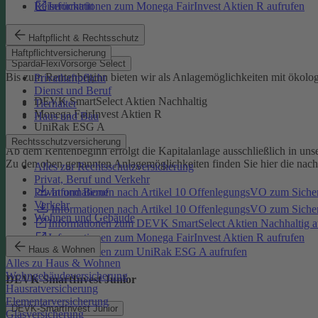
Reiserücktritt
Informationen zum Monega FairInvest Aktien R aufrufen
SpardaFlexiVorsorge Select
Haftpflicht & Rechtsschutz
Haftpflichtversicherung
SpardaFlexiVorsorge Select
Bis zum Rentenbeginn bieten wir als Anlagemöglichkeiten mit ökolo
Privathaftpflicht
Dienst und Beruf
DEVK SmartSelect Aktien Nachhaltig
Tierhalter
Monega FairInvest Aktien R
Haus und Bau
UniRak ESG A
Rechtsschutzversicherung
Ab dem Rentenbeginn erfolgt die Kapitalanlage ausschließlich in u
Zu den oben genannten Anlagemöglichkeiten finden Sie hier die nac
Alles zur Rechtsschutzversicherung
Privat, Beruf und Verkehr
Informationen nach Artikel 10 OffenlegungsVO zum Sich
Privat und Beruf
Verkehr
Informationen nach Artikel 10 OffenlegungsVO zum Sic
Wohnen und Gebäude
Informationen zum DEVK SmartSelect Aktien Nachhaltig a
Informationen zum Monega FairInvest Aktien R aufrufen
Haus & Wohnen
Informationen zum UniRak ESG A aufrufen
Alles zu Haus & Wohnen
Wohngebäudeversicherung
DEVK-SmartInvest Junior
Hausratversicherung
Elementarversicherung
DEVK-SmartInvest Junior
Glasversicherung