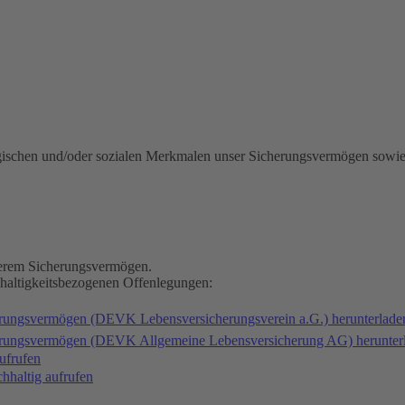
gischen und/oder sozialen Merkmalen unser Sicherungsvermögen sowie
nserem Sicherungsvermögen.
hhaltigkeitsbezogenen Offenlegungen:
erungsvermögen (DEVK Lebensversicherungsverein a.G.) herunterlad
herungsvermögen (DEVK Allgemeine Lebensversicherung AG) herunter
ufrufen
haltig aufrufen