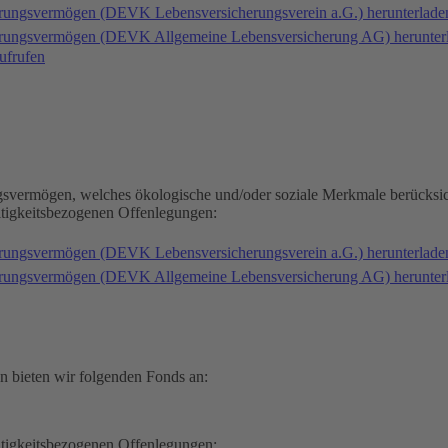
erungsvermögen (DEVK Lebensversicherungsverein a.G.) herunterlad
herungsvermögen (DEVK Allgemeine Lebensversicherung AG) herunter
ufrufen
gsvermögen, welches ökologische und/oder soziale Merkmale berücksic
ltigkeitsbezogenen Offenlegungen:
erungsvermögen (DEVK Lebensversicherungsverein a.G.) herunterlad
herungsvermögen (DEVK Allgemeine Lebensversicherung AG) herunter
n bieten wir folgenden Fonds an:
ltigkeitsbezogenen Offenlegungen: