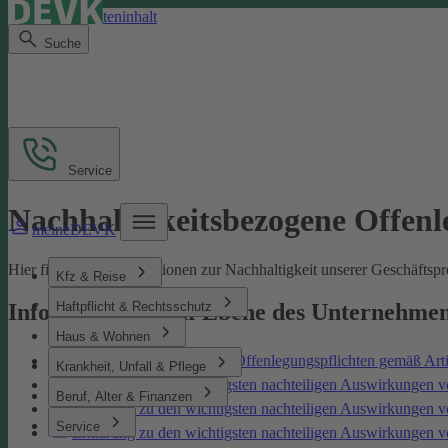
Direkt zum Seiteninhalt
Suche
Service
Nachhaltigkeitsbezogene Offen
meineDEVK
Hier finden Sie Informationen zur Nachhaltigkeit unserer Geschäfts
Kfz & Reise
Haftpflicht & Rechtsschutz
Informationen auf Ebene des Unternehme
Haus & Wohnen
Nachhaltigkeitsbezogene Offenlegungspflichten gemäß Art
Krankheit, Unfall & Pflege
Erklärung zu den wichtigsten nachteiligen Auswirkungen v
Beruf, Alter & Finanzen
Erklärung zu den wichtigsten nachteiligen Auswirkungen 
Service
Erklärung zu den wichtigsten nachteiligen Auswirkungen 