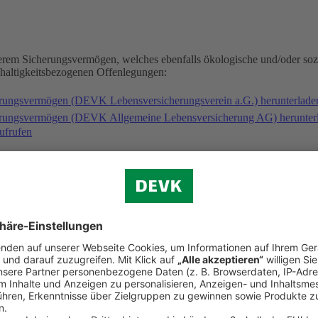
serem Sicherungsvermögen, welches ebenfalls ökologische und/oder soz
hhaltigkeitsbezogenen Offenlegungen:
erungsvermögen (DEVK Lebensversicherungsverein a.G.) herunterlad
herungsvermögen (DEVK Allgemeine Lebensversicherung AG) herunter
ufrufen
gischen und/oder sozialen Merkmalen folgende Fonds an: