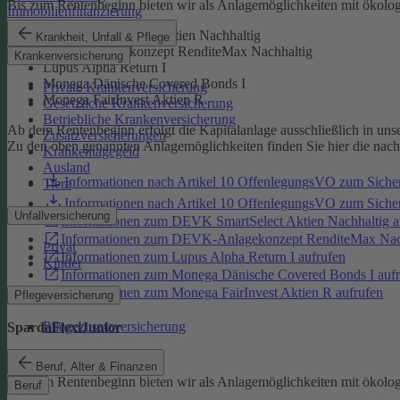
Bis zum Rentenbeginn bieten wir als Anlagemöglichkeiten mit ökolo
Immobilienfinanzierung
DEVK SmartSelect Aktien Nachhaltig
Krankheit, Unfall & Pflege
DEVK-Anlagekonzept RenditeMax Nachhaltig
Krankenversicherung
Lupus Alpha Return I
Monega Dänische Covered Bonds I
Private Krankenversicherung
Monega FairInvest Aktien R
Gesetzliche Krankenversicherung
Betriebliche Krankenversicherung
Ab dem Rentenbeginn erfolgt die Kapitalanlage ausschließlich in un
Zusatzversicherungen
Zu den oben genannten Anlagemöglichkeiten finden Sie hier die nac
Krankentagegeld
Ausland
Informationen nach Artikel 10 OffenlegungsVO zum Sich
Tiere
Informationen nach Artikel 10 OffenlegungsVO zum Sic
Unfallversicherung
Informationen zum DEVK SmartSelect Aktien Nachhaltig a
Informationen zum DEVK-Anlagekonzept RenditeMax Nach
Privat
Informationen zum Lupus Alpha Return I aufrufen
Kinder
Informationen zum Monega Dänische Covered Bonds I aufr
Informationen zum Monega FairInvest Aktien R aufrufen
Pflegeversicherung
Pflegezusatzversicherung
SpardaFlexiJunior
SpardaFlexiJunior
Beruf, Alter & Finanzen
Bis zum Rentenbeginn bieten wir als Anlagemöglichkeiten mit ökolo
Beruf