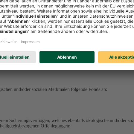
serem Sicherungsvermögen, welches ebenfalls ökologische und/oder soz
hhaltigkeitsbezogenen Offenlegungen:
erungsvermögen (DEVK Lebensversicherungsverein a.G.) herunterlad
herungsvermögen (DEVK Allgemeine Lebensversicherung AG) herunter
ufrufen
haltig aufrufen
ufen
gischen und/oder sozialen Merkmalen folgende Fonds an:
serem Sicherungsvermögen, welches ebenfalls ökologische und/oder soz
hhaltigkeitsbezogenen Offenlegungen: