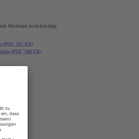
iale Merkmale berücksichtigt.
en (PDF, 187 KB)
laden (PDF, 188 KB)