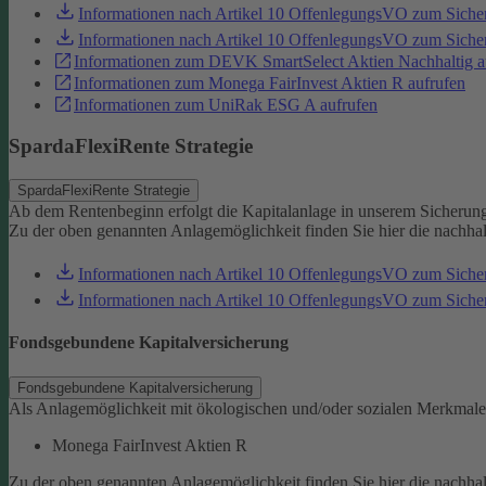
Informationen nach Artikel 10 OffenlegungsVO zum Sich
Informationen nach Artikel 10 OffenlegungsVO zum Sic
Informationen zum DEVK SmartSelect Aktien Nachhaltig a
Informationen zum Monega FairInvest Aktien R aufrufen
Informationen zum UniRak ESG A aufrufen
SpardaFlexiRente Strategie
SpardaFlexiRente Strategie
Ab dem Rentenbeginn erfolgt die Kapitalanlage in unserem Sicherun
Zu der oben genannten Anlagemöglichkeit finden Sie hier die nachha
Informationen nach Artikel 10 OffenlegungsVO zum Sich
Informationen nach Artikel 10 OffenlegungsVO zum Sic
Fondsgebundene Kapitalversicherung
Fondsgebundene Kapitalversicherung
Als Anlagemöglichkeit mit ökologischen und/oder sozialen Merkmale
Monega FairInvest Aktien R
Zu der oben genannten Anlagemöglichkeit finden Sie hier die nachha