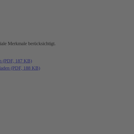
iale Merkmale berücksichtigt.
en (PDF, 187 KB)
laden (PDF, 188 KB)