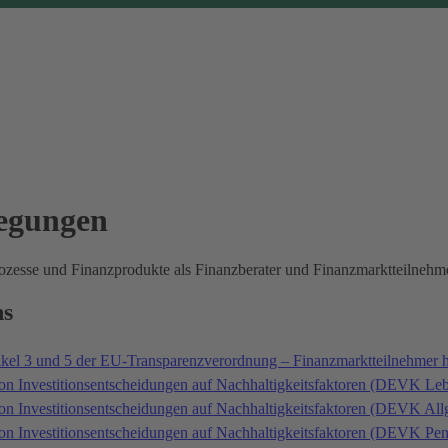
legungen
prozesse und Finanzprodukte als Finanzberater und Finanzmarktteilne
ns
ikel 3 und 5 der EU-Transparenzverordnung – Finanzmarktteilnehmer 
on Investitionsentscheidungen auf Nachhaltigkeitsfaktoren (DEVK Le
von Investitionsentscheidungen auf Nachhaltigkeitsfaktoren (DEVK A
von Investitionsentscheidungen auf Nachhaltigkeitsfaktoren (DEVK P