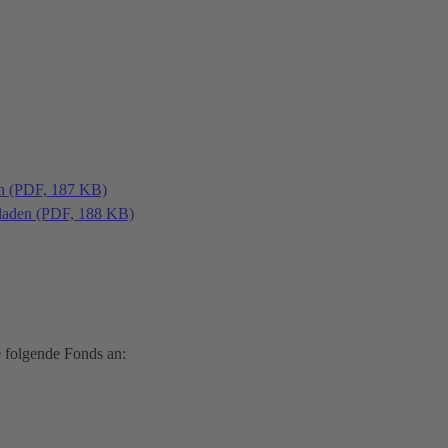
en (PDF, 187 KB)
laden (PDF, 188 KB)
 folgende Fonds an: