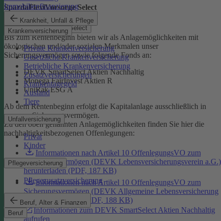
Immobilienfinanzierung
SpardaFlexiVorsorge Select
Krankheit, Unfall & Pflege
SpardaFlexiVorsorge Select
Krankenversicherung
Bis zum Rentenbeginn bieten wir als Anlagemöglichkeiten mit
ökologischen und/oder sozialen Merkmalen unser
Private Krankenversicherung
Sicherungsvermögen sowie folgende Fonds an:
Gesetzliche Krankenversicherung
Betriebliche Krankenversicherung
DEVK SmartSelect Aktien Nachhaltig
Zusatzversicherungen
Monega FairInvest Aktien R
Krankentagegeld
UniRak ESG A
Ausland
Tiere
Ab dem Rentenbeginn erfolgt die Kapitalanlage ausschließlich in
unserem Sicherungsvermögen.
Unfallversicherung
Zu den oben genannten Anlagemöglichkeiten finden Sie hier die
nachhaltigkeitsbezogenen Offenlegungen:
Privat
Kinder
Informationen nach Artikel 10 OffenlegungsVO zum
Sicherungsvermögen (DEVK Lebensversicherungsverein a.G.)
Pflegeversicherung
herunterladen (PDF, 187 KB)
Pflegezusatzversicherung
Informationen nach Artikel 10 OffenlegungsVO zum
Sicherungsvermögen (DEVK Allgemeine Lebensversicherung
AG) herunterladen (PDF, 188 KB)
Beruf, Alter & Finanzen
Informationen zum DEVK SmartSelect Aktien Nachhaltig
Beruf
aufrufen