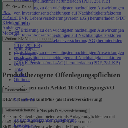
Finanzmarktteilnehmer herunterladen (PDF, 251 KB)
Kfz & Reise
Erklärung zu den wichtigsten nachteiligen Auswirkungen
Pkw
von Investitionsentscheidungen auf Nachhaltigkeitsfaktoren
E-Auto
(DEVK Lebensversicherungsverein a.G.) herunterladen (PDF,
Kleinkraftrad
293 KB)
Anhänger
Erklärung zu den wichtigsten nachteiligen Auswirkungen
Motorrad
von Investitionsentscheidungen auf Nachhaltigkeitsfaktoren
Weitere Kfz-Versicherungen
(DEVK Allgemeine Lebensversicherung AG) herunterladen
(PDF, 295 KB)
Wohnwagen
Erklärung zu den wichtigsten nachteiligen Auswirkungen
Lieferwagen
von Investitionsentscheidungen auf Nachhaltigkeitsfaktoren
Wohnmobil
(DEVK Pensionsfonds-AG) herunterladen (PDF, 281 KB)
Quad
Trike
Produktbezogene Offenlegungspflichten
Traktor
Oldtimer
Informationen nach Artikel 10 OffenlegungsVO
Zusatzschutz
DEVK-Rente ZukunftPlus (als Direktversicherung)
Schutzbrief
Reiseversicherung
DEVK-Rente ZukunftPlus (als Direktversicherung)
Bis zum Rentenbeginn bieten wir als Anlagemöglichkeiten mit
Auslandsreisekrankenversicherung
ökologischen und/oder sozialen Merkmalen unser
Reisegepäck
Sicherungsvermögen sowie folgende Fonds an: