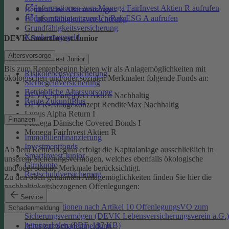
Informationen zum Monega FairInvest Aktien R aufrufen
Betriebliche Altersvorsorge
Informationen zum UniRak ESG A aufrufen
Berufsunfähigkeitsversicherung
Grundfähigkeitsversicherung
Krankentagegeld
DEVK-SmartInvest Junior
Altersvorsorge
DEVK-SmartInvest Junior
Bis zum Rentenbeginn bieten wir als Anlagemöglichkeiten mit
Risikolebensversicherung
ökologischen und/oder sozialen Merkmalen folgende Fonds an:
Sterbegeldversicherung
Betriebliche Altersvorsorge
DEVK SmartSelect Aktien Nachhaltig
Rente ZukunftPlus
DEVK-Anlagekonzept RenditeMax Nachhaltig
Lupus Alpha Return I
Finanzen
Monega Dänische Covered Bonds I
Monega FairInvest Aktien R
Immobilienfinanzierung
Investmentfonds
Ab dem Rentenbeginn erfolgt die Kapitalanlage ausschließlich in
SmartInvest Junior
unserem Sicherungsvermögen, welches ebenfalls ökologische
Girokonto
und/oder soziale Merkmale berücksichtigt.
Restschuldversicherung
Zu den oben genannten Anlagemöglichkeiten finden Sie hier die
nachhaltigkeitsbezogenen Offenlegungen:
Service
Informationen nach Artikel 10 OffenlegungsVO zum
Schadenmeldung
Sicherungsvermögen (DEVK Lebensversicherungsverein a.G.)
herunterladen (PDF, 187 KB)
Alles zur Schadenmeldung