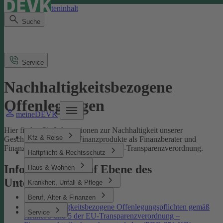
Direkt zum Seiteninhalt
Suche
Service
Nachhaltigkeitsbezogene
Offenlegungen
meineDEVK
Hier finden Sie Informationen zur Nachhaltigkeit unserer
Kfz & Reise
Geschäftsprozesse und Finanzprodukte als Finanzberater und
Finanzmarktteilnehmer gemäß der EU-Transparenzverordnung.
Haftpflicht & Rechtsschutz
Informationen auf Ebene des
Haus & Wohnen
Unternehmens
Krankheit, Unfall & Pflege
Beruf, Alter & Finanzen
Nachhaltigkeitsbezogene Offenlegungspflichten gemäß
Service
Artikel 3 und 5 der EU-Transparenzverordnung –