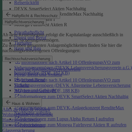
Reiserücktritt
DEVK SmartSelect Aktien Nachhaltig
DEVK-Anlagekonzept RenditeMax Nachhaltig
Haftpflicht & Rechtsschutz
Lupus Alpha Return I
Haftpflichtversicherung
Monega FairInvest Aktien R
Privathaftpflicht
Ab dem Rentenbeginn erfolgt die Kapitalanlage ausschließlich in
Dienst und Beruf
unserem Sicherungsvermögen.
Tierhalter
Zu den oben genannten Anlagemöglichkeiten finden Sie hier die
Haus und Bau
nachhaltigkeitsbezogenen Offenlegungen:
Rechtsschutzversicherung
Informationen nach Artikel 10 OffenlegungsVO zum
Sicherungsvermögen (DEVK Lebensversicherungsverein a.G.)
Alles zur Rechtsschutzversicherung
herunterladen (PDF, 187 KB)
Privat, Beruf und Verkehr
Privat und Beruf
Informationen nach Artikel 10 OffenlegungsVO zum
Verkehr
Sicherungsvermögen (DEVK Allgemeine Lebensversicherung
Wohnen und Gebäude
AG) herunterladen (PDF, 188 KB)
Informationen zum DEVK SmartSelect Aktien Nachhaltig
aufrufen
Haus & Wohnen
Informationen zum DEVK-Anlagekonzept RenditeMax
Alles zu Haus & Wohnen
Nachhaltig aufrufen
Wohngebäudeversicherung
Informationen zum Lupus Alpha Return I aufrufen
Hausratversicherung
Informationen zum Monega FairInvest Aktien R aufrufen
Elementarversicherung
Glasversicherung