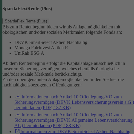
SpardaFlexiRente (Plus)
SpardaFlexiRente (Plus)
Bis zum Rentenbeginn bieten wir als Anlagemöglichkeiten mit
ökologischen und/oder sozialen Merkmalen folgende Fonds an:
DEVK SmartSelect Aktien Nachhaltig
Monega FairInvest Aktien R
UniRak ESG A
Ab dem Rentenbeginn erfolgt die Kapitalanlage ausschließlich in
unserem Sicherungsvermögen, welches ebenfalls ökologische
und/oder soziale Merkmale berücksichtigt.
Zu den oben genannten Anlagemöglichkeiten finden Sie hier die
nachhaltigkeitsbezogenen Offenlegungen:
Informationen nach Artikel 10 OffenlegungsVO zum
Sicherungsvermögen (DEVK Lebensversicherungsverein a.G.)
herunterladen (PDF, 187 KB)
Informationen nach Artikel 10 OffenlegungsVO zum
Sicherungsvermögen (DEVK Allgemeine Lebensversicherung
AG) herunterladen (PDF, 188 KB)
Informationen zum DEVK SmartSelect Aktien Nachhaltig