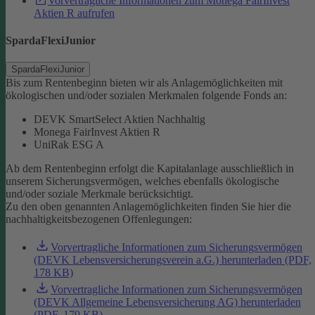
Vorvertragliche Informationen zum Monega FairInvest
Aktien R aufrufen
SpardaFlexiJunior
SpardaFlexiJunior
Bis zum Rentenbeginn bieten wir als Anlagemöglichkeiten mit
ökologischen und/oder sozialen Merkmalen folgende Fonds an:
DEVK SmartSelect Aktien Nachhaltig
Monega FairInvest Aktien R
UniRak ESG A
Ab dem Rentenbeginn erfolgt die Kapitalanlage ausschließlich in
unserem Sicherungsvermögen, welches ebenfalls ökologische
und/oder soziale Merkmale berücksichtigt.
Zu den oben genannten Anlagemöglichkeiten finden Sie hier die
nachhaltigkeitsbezogenen Offenlegungen:
Vorvertragliche Informationen zum Sicherungsvermögen
(DEVK Lebensversicherungsverein a.G.) herunterladen (PDF,
178 KB)
Vorvertragliche Informationen zum Sicherungsvermögen
(DEVK Allgemeine Lebensversicherung AG) herunterladen
(PDF, 179 KB)