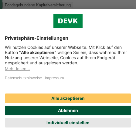
Fondsgebundene Kapitalversicherung
Als Anlagemöglichkeit mit ökologischen und/oder sozialen Merkmal
bieten wir folgenden Fonds an:
Monega FairInvest Aktien R
Zu der oben genannten Anlagemöglichkeit finden Sie hier die
nachhaltigkeitsbezogenen Offenlegungen:
Regelmäßige Informationen zum Monega FairInvest Aktien
R aufrufen
Weitere Rentenversicherungen (nicht fondsgebunden)
Weitere Rentenversicherungen (nicht fondsgebunden)
Die Kapitalanlage erfolgt in unserem Sicherungsvermögen, welches
ökologische und/oder soziale Merkmale berücksichtigt.
Zu der oben
genannten Anlagemöglichkeit finden Sie hier die
nachhaltigkeitsbezogenen Offenlegungen:
Regelmäßige Informationen zum Sicherungsvermögen
(DEVK Lebensversicherungsverein a.G.) herunterladen (PDF,
205 KB)
Regelmäßige Informationen zum Sicherungsvermögen