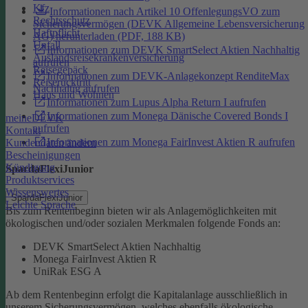
Kfz
Informationen nach Artikel 10 OffenlegungsVO zum
Rechtsschutz
Sicherungsvermögen (DEVK Allgemeine Lebensversicherung
Haftpflicht
AG) herunterladen (PDF, 188 KB)
Unfall
Informationen zum DEVK SmartSelect Aktien Nachhaltig
Auslandsreisekrankenversicherung
aufrufen
Reisegepäck
Informationen zum DEVK-Anlagekonzept RenditeMax
Reiserücktritt
Nachhaltig aufrufen
Haus und Wohnen
Informationen zum Lupus Alpha Return I aufrufen
Informationen zum Monega Dänische Covered Bonds I
meineDEVK
aufrufen
Kontakt
Informationen zum Monega FairInvest Aktien R aufrufen
Kundendaten ändern
Bescheinigungen
Kündigung
SpardaFlexiJunior
Produktservices
Wissenswertes
SpardaFlexiJunior
Leichte Sprache
Bis zum Rentenbeginn bieten wir als Anlagemöglichkeiten mit
ökologischen und/oder sozialen Merkmalen folgende Fonds an:
DEVK SmartSelect Aktien Nachhaltig
Monega FairInvest Aktien R
UniRak ESG A
Ab dem Rentenbeginn erfolgt die Kapitalanlage ausschließlich in
unserem Sicherungsvermögen, welches ebenfalls ökologische