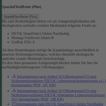
SpardaFlexiRente (Plus)
SpardaFlexiRente (Plus)
Bis zum Rentenbeginn bieten wir als Anlagemöglichkeiten mit
ökologischen und/oder sozialen Merkmalen folgende Fonds an:
DEVK SmartSelect Aktien Nachhaltig
Monega FairInvest Aktien R
UniRak ESG A
Ab dem Rentenbeginn erfolgt die Kapitalanlage ausschließlich in
unserem Sicherungsvermögen, welches ebenfalls ökologische
und/oder soziale Merkmale berücksichtigt.
Zu den oben genannten Anlagemöglichkeiten finden Sie hier die
nachhaltigkeitsbezogenen Offenlegungen:
Informationen nach Artikel 10 OffenlegungsVO zum
Sicherungsvermögen (DEVK Lebensversicherungsverein a.G.)
herunterladen (PDF, 187 KB)
Informationen nach Artikel 10 OffenlegungsVO zum
Sicherungsvermögen (DEVK Allgemeine Lebensversicherung
AG) herunterladen (PDF, 188 KB)
Informationen zum DEVK SmartSelect Aktien Nachhaltig