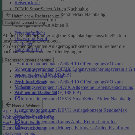
Reiserücktritt
DEVK SmartSelect Aktien Nachhaltig
DEVK-Anlagekonzept RenditeMax Nachhaltig
Haftpflicht & Rechtsschutz
Lupus Alpha Return I
Haftpflichtversicherung
Monega FairInvest Aktien R
Privathaftpflicht
Ab dem Rentenbeginn erfolgt die Kapitalanlage ausschließlich in
Dienst und Beruf
unserem Sicherungsvermögen.
Tierhalter
Zu den oben genannten Anlagemöglichkeiten finden Sie hier die
Haus und Bau
nachhaltigkeitsbezogenen Offenlegungen:
Rechtsschutzversicherung
Informationen nach Artikel 10 OffenlegungsVO zum
Sicherungsvermögen (DEVK Lebensversicherungsverein a.G.)
Alles zur Rechtsschutzversicherung
herunterladen (PDF, 187 KB)
Privat, Beruf und Verkehr
Privat und Beruf
Informationen nach Artikel 10 OffenlegungsVO zum
Verkehr
Sicherungsvermögen (DEVK Allgemeine Lebensversicherung
Wohnen und Gebäude
AG) herunterladen (PDF, 188 KB)
Informationen zum DEVK SmartSelect Aktien Nachhaltig
aufrufen
Haus & Wohnen
Informationen zum DEVK-Anlagekonzept RenditeMax
Alles zu Haus & Wohnen
Nachhaltig aufrufen
Wohngebäudeversicherung
Informationen zum Lupus Alpha Return I aufrufen
Hausratversicherung
Informationen zum Monega FairInvest Aktien R aufrufen
Elementarversicherung
Glasversicherung