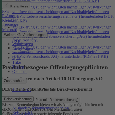
Finanzmarktteilnehmer herunterladen (PDF, 251 KB)
Kfz & Reise
Erklärung zu den wichtigsten nachteiligen Auswirkungen
Pkw
von Investitionsentscheidungen auf Nachhaltigkeitsfaktoren
E-Auto
(DEVK Lebensversicherungsverein a.G.) herunterladen (PDF,
Kleinkraftrad
293 KB)
Anhänger
Erklärung zu den wichtigsten nachteiligen Auswirkungen
Motorrad
von Investitionsentscheidungen auf Nachhaltigkeitsfaktoren
Weitere Kfz-Versicherungen
(DEVK Allgemeine Lebensversicherung AG) herunterladen
(PDF, 295 KB)
Wohnwagen
Erklärung zu den wichtigsten nachteiligen Auswirkungen
Lieferwagen
von Investitionsentscheidungen auf Nachhaltigkeitsfaktoren
Wohnmobil
(DEVK Pensionsfonds-AG) herunterladen (PDF, 281 KB)
Quad
Trike
Produktbezogene Offenlegungspflichten
Traktor
Oldtimer
Informationen nach Artikel 10 OffenlegungsVO
Zusatzschutz
DEVK-Rente ZukunftPlus (als Direktversicherung)
Schutzbrief
Reiseversicherung
DEVK-Rente ZukunftPlus (als Direktversicherung)
Bis zum Rentenbeginn bieten wir als Anlagemöglichkeiten mit
Auslandsreisekrankenversicherung
ökologischen und/oder sozialen Merkmalen unser
Reisegepäck
Sicherungsvermögen sowie folgende Fonds an: