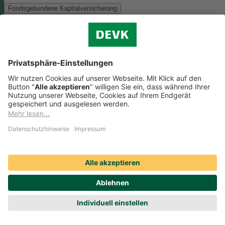
Fondsgebundene Kapitalversicherung
Als Anlagemöglichkeit mit ökologischen und/oder sozialen Merkmal
bieten wir folgenden Fonds an:
Monega FairInvest Aktien R
Zu der oben genannten Anlagemöglichkeit finden Sie hier die
nachhaltigkeitsbezogenen Offenlegungen:
Regelmäßige Informationen zum Monega FairInvest Aktien
R aufrufen
Weitere Rentenversicherungen (nicht fondsgebunden)
Weitere Rentenversicherungen (nicht fondsgebunden)
Die Kapitalanlage erfolgt in unserem Sicherungsvermögen, welches
ökologische und/oder soziale Merkmale berücksichtigt.
Zu der oben
genannten Anlagemöglichkeit finden Sie hier die
nachhaltigkeitsbezogenen Offenlegungen:
Regelmäßige Informationen zum Sicherungsvermögen
(DEVK Lebensversicherungsverein a.G.) herunterladen (PDF,
205 KB)
Regelmäßige Informationen zum Sicherungsvermögen