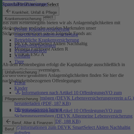
Immobilienfinanzierung
SpardaFlexiVorsorge Select
Krankheit, Unfall & Pflege
SpardaFlexiVorsorge Select
Krankenversicherung
Bis zum Rentenbeginn bieten wir als Anlagemöglichkeiten mit
ökologischen und/oder sozialen Merkmalen unser
Private Krankenversicherung
Sicherungsvermögen sowie folgende Fonds an:
Gesetzliche Krankenversicherung
Betriebliche Krankenversicherung
DEVK SmartSelect Aktien Nachhaltig
Zusatzversicherungen
Monega FairInvest Aktien R
Krankentagegeld
UniRak ESG A
Ausland
Tiere
Ab dem Rentenbeginn erfolgt die Kapitalanlage ausschließlich in
unserem Sicherungsvermögen.
Unfallversicherung
Zu den oben genannten Anlagemöglichkeiten finden Sie hier die
nachhaltigkeitsbezogenen Offenlegungen:
Privat
Kinder
Informationen nach Artikel 10 OffenlegungsVO zum
Sicherungsvermögen (DEVK Lebensversicherungsverein a.G.)
Pflegeversicherung
herunterladen (PDF, 187 KB)
Pflegezusatzversicherung
Informationen nach Artikel 10 OffenlegungsVO zum
Sicherungsvermögen (DEVK Allgemeine Lebensversicherung
AG) herunterladen (PDF, 188 KB)
Beruf, Alter & Finanzen
Informationen zum DEVK SmartSelect Aktien Nachhaltig
Beruf
aufrufen