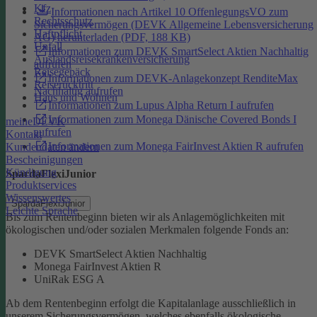
Kfz
Informationen nach Artikel 10 OffenlegungsVO zum
Rechtsschutz
Sicherungsvermögen (DEVK Allgemeine Lebensversicherung
Haftpflicht
AG) herunterladen (PDF, 188 KB)
Unfall
Informationen zum DEVK SmartSelect Aktien Nachhaltig
Auslandsreisekrankenversicherung
aufrufen
Reisegepäck
Informationen zum DEVK-Anlagekonzept RenditeMax
Reiserücktritt
Nachhaltig aufrufen
Haus und Wohnen
Informationen zum Lupus Alpha Return I aufrufen
Informationen zum Monega Dänische Covered Bonds I
meineDEVK
aufrufen
Kontakt
Informationen zum Monega FairInvest Aktien R aufrufen
Kundendaten ändern
Bescheinigungen
Kündigung
SpardaFlexiJunior
Produktservices
Wissenswertes
SpardaFlexiJunior
Leichte Sprache
Bis zum Rentenbeginn bieten wir als Anlagemöglichkeiten mit
ökologischen und/oder sozialen Merkmalen folgende Fonds an:
DEVK SmartSelect Aktien Nachhaltig
Monega FairInvest Aktien R
UniRak ESG A
Ab dem Rentenbeginn erfolgt die Kapitalanlage ausschließlich in
unserem Sicherungsvermögen, welches ebenfalls ökologische