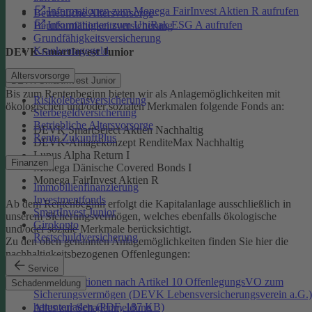
Informationen zum Monega FairInvest Aktien R aufrufen
Betriebliche Altersvorsorge
Informationen zum UniRak ESG A aufrufen
Berufsunfähigkeitsversicherung
Grundfähigkeitsversicherung
Krankentagegeld
DEVK-SmartInvest Junior
Altersvorsorge
DEVK-SmartInvest Junior
Bis zum Rentenbeginn bieten wir als Anlagemöglichkeiten mit
Risikolebensversicherung
ökologischen und/oder sozialen Merkmalen folgende Fonds an:
Sterbegeldversicherung
Betriebliche Altersvorsorge
DEVK SmartSelect Aktien Nachhaltig
Rente ZukunftPlus
DEVK-Anlagekonzept RenditeMax Nachhaltig
Lupus Alpha Return I
Finanzen
Monega Dänische Covered Bonds I
Monega FairInvest Aktien R
Immobilienfinanzierung
Investmentfonds
Ab dem Rentenbeginn erfolgt die Kapitalanlage ausschließlich in
SmartInvest Junior
unserem Sicherungsvermögen, welches ebenfalls ökologische
Girokonto
und/oder soziale Merkmale berücksichtigt.
Restschuldversicherung
Zu den oben genannten Anlagemöglichkeiten finden Sie hier die
nachhaltigkeitsbezogenen Offenlegungen:
Service
Informationen nach Artikel 10 OffenlegungsVO zum
Schadenmeldung
Sicherungsvermögen (DEVK Lebensversicherungsverein a.G.)
herunterladen (PDF, 187 KB)
Alles zur Schadenmeldung