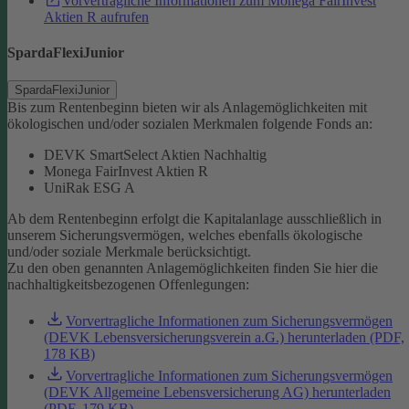
Vorvertragliche Informationen zum Monega FairInvest
Aktien R aufrufen
SpardaFlexiJunior
SpardaFlexiJunior
Bis zum Rentenbeginn bieten wir als Anlagemöglichkeiten mit
ökologischen und/oder sozialen Merkmalen folgende Fonds an:
DEVK SmartSelect Aktien Nachhaltig
Monega FairInvest Aktien R
UniRak ESG A
Ab dem Rentenbeginn erfolgt die Kapitalanlage ausschließlich in
unserem Sicherungsvermögen, welches ebenfalls ökologische
und/oder soziale Merkmale berücksichtigt.
Zu den oben genannten Anlagemöglichkeiten finden Sie hier die
nachhaltigkeitsbezogenen Offenlegungen:
Vorvertragliche Informationen zum Sicherungsvermögen
(DEVK Lebensversicherungsverein a.G.) herunterladen (PDF,
178 KB)
Vorvertragliche Informationen zum Sicherungsvermögen
(DEVK Allgemeine Lebensversicherung AG) herunterladen
(PDF, 179 KB)