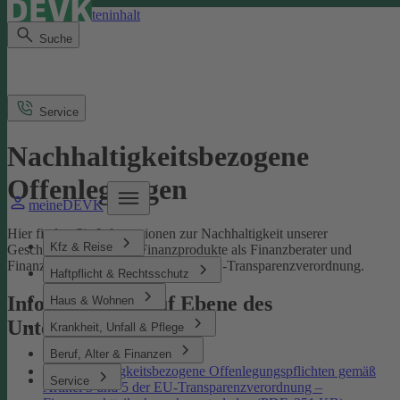
Direkt zum Seiteninhalt
Suche
Service
Nachhaltigkeitsbezogene
Offenlegungen
meineDEVK
Hier finden Sie Informationen zur Nachhaltigkeit unserer
Kfz & Reise
Geschäftsprozesse und Finanzprodukte als Finanzberater und
Finanzmarktteilnehmer gemäß der EU-Transparenzverordnung.
Haftpflicht & Rechtsschutz
Informationen auf Ebene des
Haus & Wohnen
Unternehmens
Krankheit, Unfall & Pflege
Beruf, Alter & Finanzen
Nachhaltigkeitsbezogene Offenlegungspflichten gemäß
Service
Artikel 3 und 5 der EU-Transparenzverordnung –