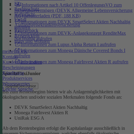
Kfz
Informationen nach Artikel 10 OffenlegungsVO zum
Rechtsschutz
Sicherungsvermögen (DEVK Allgemeine Lebensversicherung
Haftpflicht
AG) herunterladen (PDF, 188 KB)
Unfall
Informationen zum DEVK SmartSelect Aktien Nachhaltig
Auslandsreisekrankenversicherung
aufrufen
Reisegepäck
Informationen zum DEVK-Anlagekonzept RenditeMax
Reiserücktritt
Nachhaltig aufrufen
Haus und Wohnen
Informationen zum Lupus Alpha Return I aufrufen
Informationen zum Monega Dänische Covered Bonds I
meineDEVK
aufrufen
Kontakt
Informationen zum Monega FairInvest Aktien R aufrufen
Kundendaten ändern
Bescheinigungen
Kündigung
SpardaFlexiJunior
Produktservices
Wissenswertes
SpardaFlexiJunior
Leichte Sprache
Bis zum Rentenbeginn bieten wir als Anlagemöglichkeiten mit
ökologischen und/oder sozialen Merkmalen folgende Fonds an:
DEVK SmartSelect Aktien Nachhaltig
Monega FairInvest Aktien R
UniRak ESG A
Ab dem Rentenbeginn erfolgt die Kapitalanlage ausschließlich in
unserem Sicherungsvermögen, welches ebenfalls ökologische