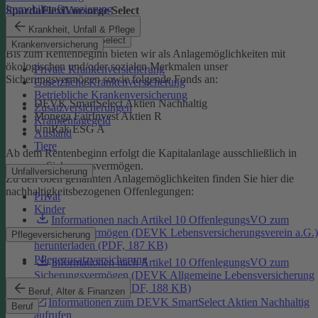
Immobilienfinanzierung
SpardaFlexiVorsorge Select
Krankheit, Unfall & Pflege
SpardaFlexiVorsorge Select
Krankenversicherung
Bis zum Rentenbeginn bieten wir als Anlagemöglichkeiten mit
ökologischen und/oder sozialen Merkmalen unser
Private Krankenversicherung
Sicherungsvermögen sowie folgende Fonds an:
Gesetzliche Krankenversicherung
Betriebliche Krankenversicherung
DEVK SmartSelect Aktien Nachhaltig
Zusatzversicherungen
Monega FairInvest Aktien R
Krankentagegeld
UniRak ESG A
Ausland
Tiere
Ab dem Rentenbeginn erfolgt die Kapitalanlage ausschließlich in
unserem Sicherungsvermögen.
Unfallversicherung
Zu den oben genannten Anlagemöglichkeiten finden Sie hier die
nachhaltigkeitsbezogenen Offenlegungen:
Privat
Kinder
Informationen nach Artikel 10 OffenlegungsVO zum
Sicherungsvermögen (DEVK Lebensversicherungsverein a.G.)
Pflegeversicherung
herunterladen (PDF, 187 KB)
Pflegezusatzversicherung
Informationen nach Artikel 10 OffenlegungsVO zum
Sicherungsvermögen (DEVK Allgemeine Lebensversicherung
AG) herunterladen (PDF, 188 KB)
Beruf, Alter & Finanzen
Informationen zum DEVK SmartSelect Aktien Nachhaltig
Beruf
aufrufen