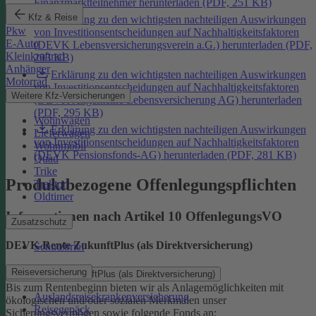
Finanzmarktteilnehmer herunterladen (PDF, 251 KB)
Kfz & Reise
Erklärung zu den wichtigsten nachteiligen Auswirkungen
Pkw
von Investitionsentscheidungen auf Nachhaltigkeitsfaktoren
E-Auto
(DEVK Lebensversicherungsverein a.G.) herunterladen (PDF,
Kleinkraftrad
293 KB)
Anhänger
Erklärung zu den wichtigsten nachteiligen Auswirkungen
Motorrad
von Investitionsentscheidungen auf Nachhaltigkeitsfaktoren
Weitere Kfz-Versicherungen
(DEVK Allgemeine Lebensversicherung AG) herunterladen
(PDF, 295 KB)
Wohnwagen
Erklärung zu den wichtigsten nachteiligen Auswirkungen
Lieferwagen
von Investitionsentscheidungen auf Nachhaltigkeitsfaktoren
Wohnmobil
(DEVK Pensionsfonds-AG) herunterladen (PDF, 281 KB)
Quad
Trike
Produktbezogene Offenlegungspflichten
Traktor
Oldtimer
Informationen nach Artikel 10 OffenlegungsVO
Zusatzschutz
DEVK-Rente ZukunftPlus (als Direktversicherung)
Schutzbrief
Reiseversicherung
DEVK-Rente ZukunftPlus (als Direktversicherung)
Bis zum Rentenbeginn bieten wir als Anlagemöglichkeiten mit
Auslandsreisekrankenversicherung
ökologischen und/oder sozialen Merkmalen unser
Reisegepäck
Sicherungsvermögen sowie folgende Fonds an: