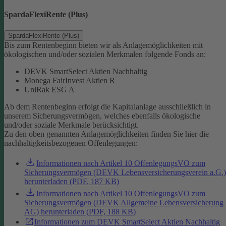
SpardaFlexiRente (Plus)
SpardaFlexiRente (Plus)
Bis zum Rentenbeginn bieten wir als Anlagemöglichkeiten mit
ökologischen und/oder sozialen Merkmalen folgende Fonds an:
DEVK SmartSelect Aktien Nachhaltig
Monega FairInvest Aktien R
UniRak ESG A
Ab dem Rentenbeginn erfolgt die Kapitalanlage ausschließlich in
unserem Sicherungsvermögen, welches ebenfalls ökologische
und/oder soziale Merkmale berücksichtigt.
Zu den oben genannten Anlagemöglichkeiten finden Sie hier die
nachhaltigkeitsbezogenen Offenlegungen:
Informationen nach Artikel 10 OffenlegungsVO zum
Sicherungsvermögen (DEVK Lebensversicherungsverein a.G.)
herunterladen (PDF, 187 KB)
Informationen nach Artikel 10 OffenlegungsVO zum
Sicherungsvermögen (DEVK Allgemeine Lebensversicherung
AG) herunterladen (PDF, 188 KB)
Informationen zum DEVK SmartSelect Aktien Nachhaltig