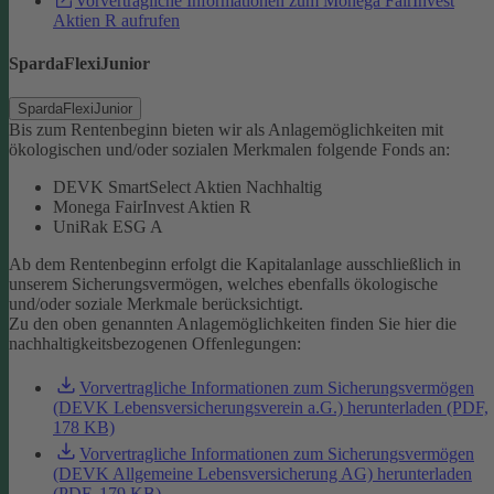
Vorvertragliche Informationen zum Monega FairInvest
Aktien R aufrufen
SpardaFlexiJunior
SpardaFlexiJunior
Bis zum Rentenbeginn bieten wir als Anlagemöglichkeiten mit
ökologischen und/oder sozialen Merkmalen folgende Fonds an:
DEVK SmartSelect Aktien Nachhaltig
Monega FairInvest Aktien R
UniRak ESG A
Ab dem Rentenbeginn erfolgt die Kapitalanlage ausschließlich in
unserem Sicherungsvermögen, welches ebenfalls ökologische
und/oder soziale Merkmale berücksichtigt.
Zu den oben genannten Anlagemöglichkeiten finden Sie hier die
nachhaltigkeitsbezogenen Offenlegungen:
Vorvertragliche Informationen zum Sicherungsvermögen
(DEVK Lebensversicherungsverein a.G.) herunterladen (PDF,
178 KB)
Vorvertragliche Informationen zum Sicherungsvermögen
(DEVK Allgemeine Lebensversicherung AG) herunterladen
(PDF, 179 KB)