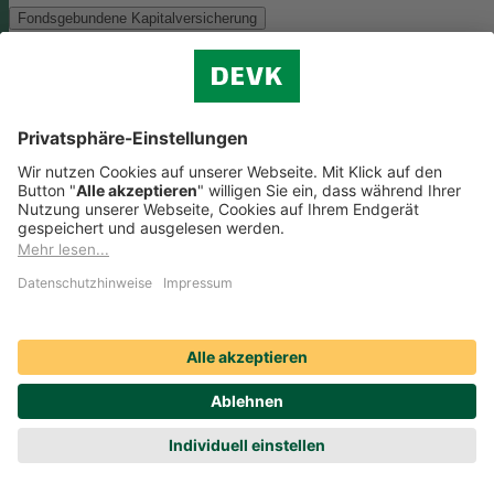
Fondsgebundene Kapitalversicherung
Als Anlagemöglichkeit mit ökologischen und/oder sozialen Merkmal
bieten wir folgenden Fonds an:
Monega FairInvest Aktien R
Zu der oben genannten Anlagemöglichkeit finden Sie hier die
nachhaltigkeitsbezogenen Offenlegungen:
Regelmäßige Informationen zum Monega FairInvest Aktien
R aufrufen
Weitere Rentenversicherungen (nicht fondsgebunden)
Weitere Rentenversicherungen (nicht fondsgebunden)
Die Kapitalanlage erfolgt in unserem Sicherungsvermögen, welches
ökologische und/oder soziale Merkmale berücksichtigt.
Zu der oben
genannten Anlagemöglichkeit finden Sie hier die
nachhaltigkeitsbezogenen Offenlegungen:
Regelmäßige Informationen zum Sicherungsvermögen
(DEVK Lebensversicherungsverein a.G.) herunterladen (PDF,
205 KB)
Regelmäßige Informationen zum Sicherungsvermögen