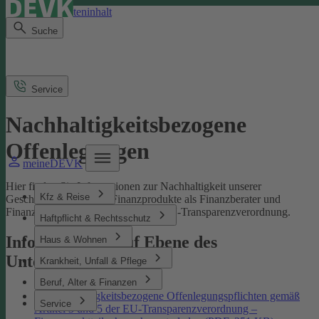
Direkt zum Seiteninhalt
Suche
Service
Nachhaltigkeitsbezogene
Offenlegungen
meineDEVK
Hier finden Sie Informationen zur Nachhaltigkeit unserer
Kfz & Reise
Geschäftsprozesse und Finanzprodukte als Finanzberater und
Finanzmarktteilnehmer gemäß der EU-Transparenzverordnung.
Haftpflicht & Rechtsschutz
Informationen auf Ebene des
Haus & Wohnen
Unternehmens
Krankheit, Unfall & Pflege
Beruf, Alter & Finanzen
Nachhaltigkeitsbezogene Offenlegungspflichten gemäß
Service
Artikel 3 und 5 der EU-Transparenzverordnung –