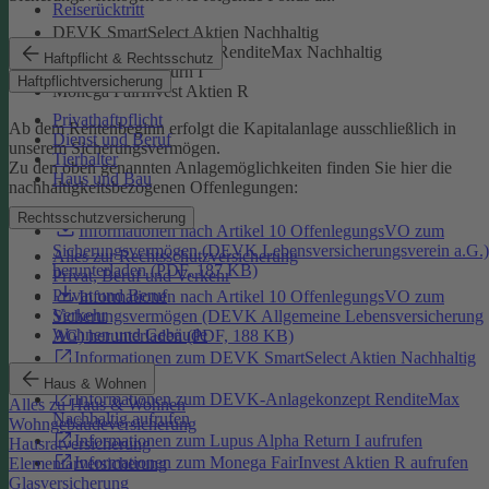
Reiserücktritt
DEVK SmartSelect Aktien Nachhaltig
DEVK-Anlagekonzept RenditeMax Nachhaltig
Haftpflicht & Rechtsschutz
Lupus Alpha Return I
Haftpflichtversicherung
Monega FairInvest Aktien R
Privathaftpflicht
Ab dem Rentenbeginn erfolgt die Kapitalanlage ausschließlich in
Dienst und Beruf
unserem Sicherungsvermögen.
Tierhalter
Zu den oben genannten Anlagemöglichkeiten finden Sie hier die
Haus und Bau
nachhaltigkeitsbezogenen Offenlegungen:
Rechtsschutzversicherung
Informationen nach Artikel 10 OffenlegungsVO zum
Sicherungsvermögen (DEVK Lebensversicherungsverein a.G.)
Alles zur Rechtsschutzversicherung
herunterladen (PDF, 187 KB)
Privat, Beruf und Verkehr
Privat und Beruf
Informationen nach Artikel 10 OffenlegungsVO zum
Verkehr
Sicherungsvermögen (DEVK Allgemeine Lebensversicherung
Wohnen und Gebäude
AG) herunterladen (PDF, 188 KB)
Informationen zum DEVK SmartSelect Aktien Nachhaltig
aufrufen
Haus & Wohnen
Informationen zum DEVK-Anlagekonzept RenditeMax
Alles zu Haus & Wohnen
Nachhaltig aufrufen
Wohngebäudeversicherung
Informationen zum Lupus Alpha Return I aufrufen
Hausratversicherung
Informationen zum Monega FairInvest Aktien R aufrufen
Elementarversicherung
Glasversicherung