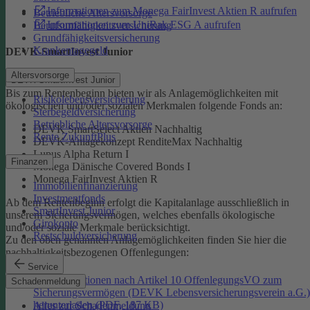
Informationen zum Monega FairInvest Aktien R aufrufen
Betriebliche Altersvorsorge
Informationen zum UniRak ESG A aufrufen
Berufsunfähigkeitsversicherung
Grundfähigkeitsversicherung
Krankentagegeld
DEVK-SmartInvest Junior
Altersvorsorge
DEVK-SmartInvest Junior
Bis zum Rentenbeginn bieten wir als Anlagemöglichkeiten mit
Risikolebensversicherung
ökologischen und/oder sozialen Merkmalen folgende Fonds an:
Sterbegeldversicherung
Betriebliche Altersvorsorge
DEVK SmartSelect Aktien Nachhaltig
Rente ZukunftPlus
DEVK-Anlagekonzept RenditeMax Nachhaltig
Lupus Alpha Return I
Finanzen
Monega Dänische Covered Bonds I
Monega FairInvest Aktien R
Immobilienfinanzierung
Investmentfonds
Ab dem Rentenbeginn erfolgt die Kapitalanlage ausschließlich in
SmartInvest Junior
unserem Sicherungsvermögen, welches ebenfalls ökologische
Girokonto
und/oder soziale Merkmale berücksichtigt.
Restschuldversicherung
Zu den oben genannten Anlagemöglichkeiten finden Sie hier die
nachhaltigkeitsbezogenen Offenlegungen:
Service
Informationen nach Artikel 10 OffenlegungsVO zum
Schadenmeldung
Sicherungsvermögen (DEVK Lebensversicherungsverein a.G.)
herunterladen (PDF, 187 KB)
Alles zur Schadenmeldung