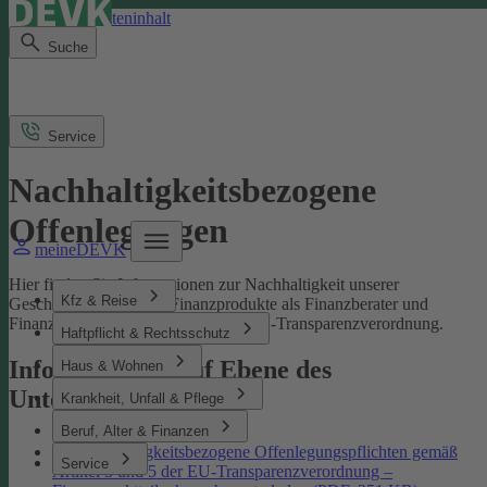
Direkt zum Seiteninhalt
Suche
Service
Nachhaltigkeitsbezogene
Offenlegungen
meineDEVK
Hier finden Sie Informationen zur Nachhaltigkeit unserer
Kfz & Reise
Geschäftsprozesse und Finanzprodukte als Finanzberater und
Finanzmarktteilnehmer gemäß der EU-Transparenzverordnung.
Haftpflicht & Rechtsschutz
Informationen auf Ebene des
Haus & Wohnen
Unternehmens
Krankheit, Unfall & Pflege
Beruf, Alter & Finanzen
Nachhaltigkeitsbezogene Offenlegungspflichten gemäß
Service
Artikel 3 und 5 der EU-Transparenzverordnung –