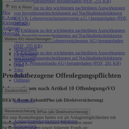
Finanzmarktteilnehmer herunterladen (PDF, 251 KB)
Kfz & Reise
Erklärung zu den wichtigsten nachteiligen Auswirkungen
Pkw
von Investitionsentscheidungen auf Nachhaltigkeitsfaktoren
E-Auto
(DEVK Lebensversicherungsverein a.G.) herunterladen (PDF,
Kleinkraftrad
293 KB)
Anhänger
Erklärung zu den wichtigsten nachteiligen Auswirkungen
Motorrad
von Investitionsentscheidungen auf Nachhaltigkeitsfaktoren
Weitere Kfz-Versicherungen
(DEVK Allgemeine Lebensversicherung AG) herunterladen
(PDF, 295 KB)
Wohnwagen
Erklärung zu den wichtigsten nachteiligen Auswirkungen
Lieferwagen
von Investitionsentscheidungen auf Nachhaltigkeitsfaktoren
Wohnmobil
(DEVK Pensionsfonds-AG) herunterladen (PDF, 281 KB)
Quad
Trike
Produktbezogene Offenlegungspflichten
Traktor
Oldtimer
Informationen nach Artikel 10 OffenlegungsVO
Zusatzschutz
DEVK-Rente ZukunftPlus (als Direktversicherung)
Schutzbrief
Reiseversicherung
DEVK-Rente ZukunftPlus (als Direktversicherung)
Bis zum Rentenbeginn bieten wir als Anlagemöglichkeiten mit
Auslandsreisekrankenversicherung
ökologischen und/oder sozialen Merkmalen unser
Reisegepäck
Sicherungsvermögen sowie folgende Fonds an: