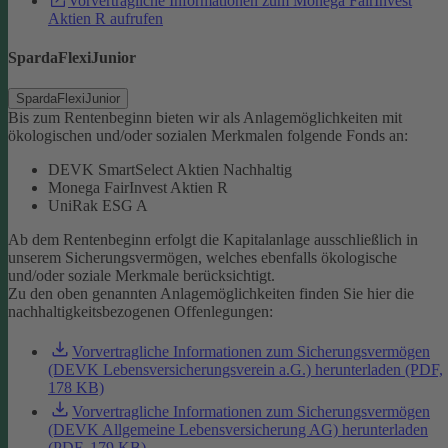
Vorvertragliche Informationen zum Monega FairInvest
Aktien R aufrufen
SpardaFlexiJunior
SpardaFlexiJunior
Bis zum Rentenbeginn bieten wir als Anlagemöglichkeiten mit
ökologischen und/oder sozialen Merkmalen folgende Fonds an:
DEVK SmartSelect Aktien Nachhaltig
Monega FairInvest Aktien R
UniRak ESG A
Ab dem Rentenbeginn erfolgt die Kapitalanlage ausschließlich in
unserem Sicherungsvermögen, welches ebenfalls ökologische
und/oder soziale Merkmale berücksichtigt.
Zu den oben genannten Anlagemöglichkeiten finden Sie hier die
nachhaltigkeitsbezogenen Offenlegungen:
Vorvertragliche Informationen zum Sicherungsvermögen
(DEVK Lebensversicherungsverein a.G.) herunterladen (PDF,
178 KB)
Vorvertragliche Informationen zum Sicherungsvermögen
(DEVK Allgemeine Lebensversicherung AG) herunterladen
(PDF, 179 KB)