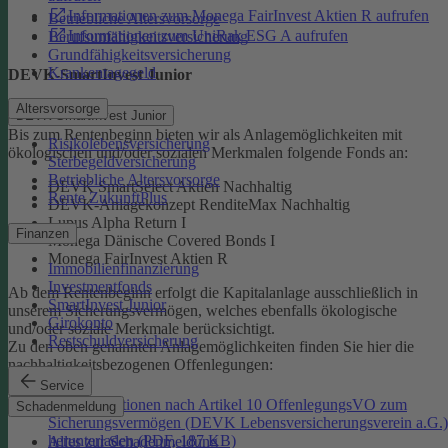
Informationen zum Monega FairInvest Aktien R aufrufen
Betriebliche Altersvorsorge
Informationen zum UniRak ESG A aufrufen
Berufsunfähigkeitsversicherung
Grundfähigkeitsversicherung
Krankentagegeld
DEVK-SmartInvest Junior
Altersvorsorge
DEVK-SmartInvest Junior
Bis zum Rentenbeginn bieten wir als Anlagemöglichkeiten mit
Risikolebensversicherung
ökologischen und/oder sozialen Merkmalen folgende Fonds an:
Sterbegeldversicherung
Betriebliche Altersvorsorge
DEVK SmartSelect Aktien Nachhaltig
Rente ZukunftPlus
DEVK-Anlagekonzept RenditeMax Nachhaltig
Lupus Alpha Return I
Finanzen
Monega Dänische Covered Bonds I
Monega FairInvest Aktien R
Immobilienfinanzierung
Investmentfonds
Ab dem Rentenbeginn erfolgt die Kapitalanlage ausschließlich in
SmartInvest Junior
unserem Sicherungsvermögen, welches ebenfalls ökologische
Girokonto
und/oder soziale Merkmale berücksichtigt.
Restschuldversicherung
Zu den oben genannten Anlagemöglichkeiten finden Sie hier die
nachhaltigkeitsbezogenen Offenlegungen:
Service
Informationen nach Artikel 10 OffenlegungsVO zum
Schadenmeldung
Sicherungsvermögen (DEVK Lebensversicherungsverein a.G.)
herunterladen (PDF, 187 KB)
Alles zur Schadenmeldung