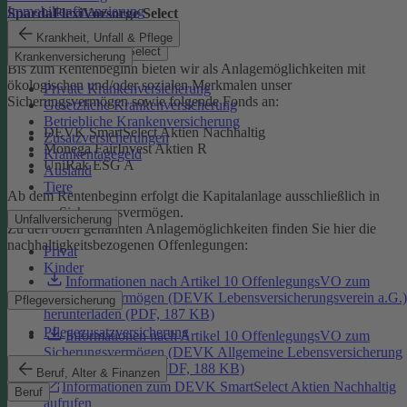
Immobilienfinanzierung
SpardaFlexiVorsorge Select
Krankheit, Unfall & Pflege
SpardaFlexiVorsorge Select
Krankenversicherung
Bis zum Rentenbeginn bieten wir als Anlagemöglichkeiten mit
ökologischen und/oder sozialen Merkmalen unser
Private Krankenversicherung
Sicherungsvermögen sowie folgende Fonds an:
Gesetzliche Krankenversicherung
Betriebliche Krankenversicherung
DEVK SmartSelect Aktien Nachhaltig
Zusatzversicherungen
Monega FairInvest Aktien R
Krankentagegeld
UniRak ESG A
Ausland
Tiere
Ab dem Rentenbeginn erfolgt die Kapitalanlage ausschließlich in
unserem Sicherungsvermögen.
Unfallversicherung
Zu den oben genannten Anlagemöglichkeiten finden Sie hier die
nachhaltigkeitsbezogenen Offenlegungen:
Privat
Kinder
Informationen nach Artikel 10 OffenlegungsVO zum
Sicherungsvermögen (DEVK Lebensversicherungsverein a.G.)
Pflegeversicherung
herunterladen (PDF, 187 KB)
Pflegezusatzversicherung
Informationen nach Artikel 10 OffenlegungsVO zum
Sicherungsvermögen (DEVK Allgemeine Lebensversicherung
AG) herunterladen (PDF, 188 KB)
Beruf, Alter & Finanzen
Informationen zum DEVK SmartSelect Aktien Nachhaltig
Beruf
aufrufen