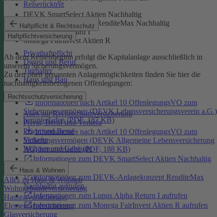
Reiserücktritt
DEVK SmartSelect Aktien Nachhaltig
DEVK-Anlagekonzept RenditeMax Nachhaltig
Haftpflicht & Rechtsschutz
Lupus Alpha Return I
Haftpflichtversicherung
Monega FairInvest Aktien R
Privathaftpflicht
Ab dem Rentenbeginn erfolgt die Kapitalanlage ausschließlich in
Dienst und Beruf
unserem Sicherungsvermögen.
Tierhalter
Zu den oben genannten Anlagemöglichkeiten finden Sie hier die
Haus und Bau
nachhaltigkeitsbezogenen Offenlegungen:
Rechtsschutzversicherung
Informationen nach Artikel 10 OffenlegungsVO zum
Sicherungsvermögen (DEVK Lebensversicherungsverein a.G.)
Alles zur Rechtsschutzversicherung
herunterladen (PDF, 187 KB)
Privat, Beruf und Verkehr
Privat und Beruf
Informationen nach Artikel 10 OffenlegungsVO zum
Verkehr
Sicherungsvermögen (DEVK Allgemeine Lebensversicherung
Wohnen und Gebäude
AG) herunterladen (PDF, 188 KB)
Informationen zum DEVK SmartSelect Aktien Nachhaltig
aufrufen
Haus & Wohnen
Informationen zum DEVK-Anlagekonzept RenditeMax
Alles zu Haus & Wohnen
Nachhaltig aufrufen
Wohngebäudeversicherung
Informationen zum Lupus Alpha Return I aufrufen
Hausratversicherung
Informationen zum Monega FairInvest Aktien R aufrufen
Elementarversicherung
Glasversicherung