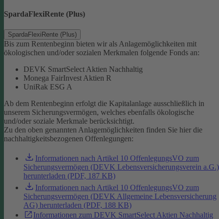
SpardaFlexiRente (Plus)
SpardaFlexiRente (Plus)
Bis zum Rentenbeginn bieten wir als Anlagemöglichkeiten mit
ökologischen und/oder sozialen Merkmalen folgende Fonds an:
DEVK SmartSelect Aktien Nachhaltig
Monega FairInvest Aktien R
UniRak ESG A
Ab dem Rentenbeginn erfolgt die Kapitalanlage ausschließlich in
unserem Sicherungsvermögen, welches ebenfalls ökologische
und/oder soziale Merkmale berücksichtigt.
Zu den oben genannten Anlagemöglichkeiten finden Sie hier die
nachhaltigkeitsbezogenen Offenlegungen:
Informationen nach Artikel 10 OffenlegungsVO zum
Sicherungsvermögen (DEVK Lebensversicherungsverein a.G.)
herunterladen (PDF, 187 KB)
Informationen nach Artikel 10 OffenlegungsVO zum
Sicherungsvermögen (DEVK Allgemeine Lebensversicherung
AG) herunterladen (PDF, 188 KB)
Informationen zum DEVK SmartSelect Aktien Nachhaltig