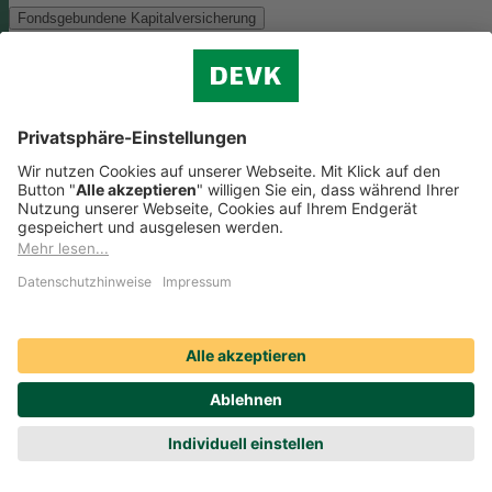
Fondsgebundene Kapitalversicherung
Als Anlagemöglichkeit mit ökologischen und/oder sozialen Merkmal
bieten wir folgenden Fonds an:
Monega FairInvest Aktien R
Zu der oben genannten Anlagemöglichkeit finden Sie hier die
nachhaltigkeitsbezogenen Offenlegungen:
Regelmäßige Informationen zum Monega FairInvest Aktien
R aufrufen
Weitere Rentenversicherungen (nicht fondsgebunden)
Weitere Rentenversicherungen (nicht fondsgebunden)
Die Kapitalanlage erfolgt in unserem Sicherungsvermögen, welches
ökologische und/oder soziale Merkmale berücksichtigt.
Zu der oben
genannten Anlagemöglichkeit finden Sie hier die
nachhaltigkeitsbezogenen Offenlegungen:
Regelmäßige Informationen zum Sicherungsvermögen
(DEVK Lebensversicherungsverein a.G.) herunterladen (PDF,
205 KB)
Regelmäßige Informationen zum Sicherungsvermögen