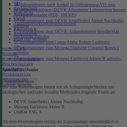
Kfz
Informationen nach Artikel 10 OffenlegungsVO zum
Rechtsschutz
Sicherungsvermögen (DEVK Allgemeine Lebensversicherung
Haftpflicht
AG) herunterladen (PDF, 188 KB)
Unfall
Informationen zum DEVK SmartSelect Aktien Nachhaltig
Auslandsreisekrankenversicherung
aufrufen
Reisegepäck
Informationen zum DEVK-Anlagekonzept RenditeMax
Reiserücktritt
Nachhaltig aufrufen
Haus und Wohnen
Informationen zum Lupus Alpha Return I aufrufen
Informationen zum Monega Dänische Covered Bonds I
meineDEVK
aufrufen
Kontakt
Informationen zum Monega FairInvest Aktien R aufrufen
Kundendaten ändern
Bescheinigungen
Kündigung
SpardaFlexiJunior
Produktservices
Wissenswertes
SpardaFlexiJunior
Leichte Sprache
Bis zum Rentenbeginn bieten wir als Anlagemöglichkeiten mit
ökologischen und/oder sozialen Merkmalen folgende Fonds an:
DEVK SmartSelect Aktien Nachhaltig
Monega FairInvest Aktien R
UniRak ESG A
Ab dem Rentenbeginn erfolgt die Kapitalanlage ausschließlich in
unserem Sicherungsvermögen, welches ebenfalls ökologische