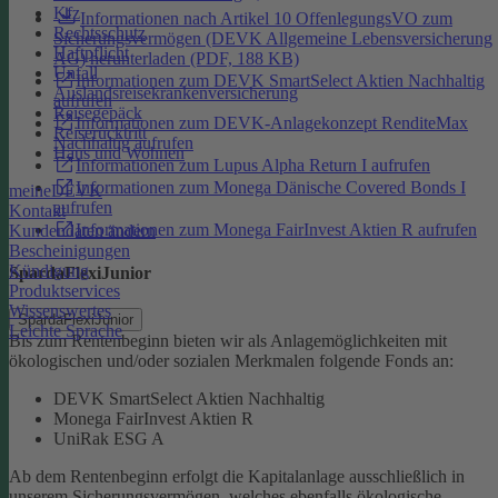
Kfz
Informationen nach Artikel 10 OffenlegungsVO zum
Rechtsschutz
Sicherungsvermögen (DEVK Allgemeine Lebensversicherung
Haftpflicht
AG) herunterladen (PDF, 188 KB)
Unfall
Informationen zum DEVK SmartSelect Aktien Nachhaltig
Auslandsreisekrankenversicherung
aufrufen
Reisegepäck
Informationen zum DEVK-Anlagekonzept RenditeMax
Reiserücktritt
Nachhaltig aufrufen
Haus und Wohnen
Informationen zum Lupus Alpha Return I aufrufen
Informationen zum Monega Dänische Covered Bonds I
meineDEVK
aufrufen
Kontakt
Informationen zum Monega FairInvest Aktien R aufrufen
Kundendaten ändern
Bescheinigungen
Kündigung
SpardaFlexiJunior
Produktservices
Wissenswertes
SpardaFlexiJunior
Leichte Sprache
Bis zum Rentenbeginn bieten wir als Anlagemöglichkeiten mit
ökologischen und/oder sozialen Merkmalen folgende Fonds an:
DEVK SmartSelect Aktien Nachhaltig
Monega FairInvest Aktien R
UniRak ESG A
Ab dem Rentenbeginn erfolgt die Kapitalanlage ausschließlich in
unserem Sicherungsvermögen, welches ebenfalls ökologische