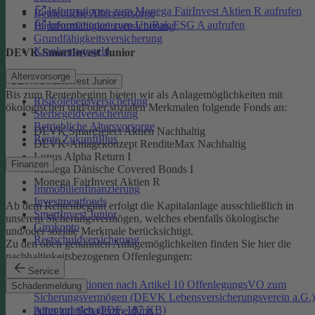
Informationen zum Monega FairInvest Aktien R aufrufen
Betriebliche Altersvorsorge
Informationen zum UniRak ESG A aufrufen
Berufsunfähigkeitsversicherung
Grundfähigkeitsversicherung
Krankentagegeld
DEVK-SmartInvest Junior
Altersvorsorge
DEVK-SmartInvest Junior
Bis zum Rentenbeginn bieten wir als Anlagemöglichkeiten mit
Risikolebensversicherung
ökologischen und/oder sozialen Merkmalen folgende Fonds an:
Sterbegeldversicherung
Betriebliche Altersvorsorge
DEVK SmartSelect Aktien Nachhaltig
Rente ZukunftPlus
DEVK-Anlagekonzept RenditeMax Nachhaltig
Lupus Alpha Return I
Finanzen
Monega Dänische Covered Bonds I
Monega FairInvest Aktien R
Immobilienfinanzierung
Investmentfonds
Ab dem Rentenbeginn erfolgt die Kapitalanlage ausschließlich in
SmartInvest Junior
unserem Sicherungsvermögen, welches ebenfalls ökologische
Girokonto
und/oder soziale Merkmale berücksichtigt.
Restschuldversicherung
Zu den oben genannten Anlagemöglichkeiten finden Sie hier die
nachhaltigkeitsbezogenen Offenlegungen:
Service
Informationen nach Artikel 10 OffenlegungsVO zum
Schadenmeldung
Sicherungsvermögen (DEVK Lebensversicherungsverein a.G.)
herunterladen (PDF, 187 KB)
Alles zur Schadenmeldung