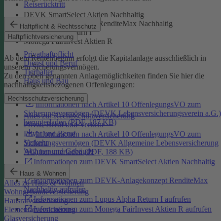
Reiserücktritt
DEVK SmartSelect Aktien Nachhaltig
DEVK-Anlagekonzept RenditeMax Nachhaltig
Haftpflicht & Rechtsschutz
Lupus Alpha Return I
Haftpflichtversicherung
Monega FairInvest Aktien R
Privathaftpflicht
Ab dem Rentenbeginn erfolgt die Kapitalanlage ausschließlich in
Dienst und Beruf
unserem Sicherungsvermögen.
Tierhalter
Zu den oben genannten Anlagemöglichkeiten finden Sie hier die
Haus und Bau
nachhaltigkeitsbezogenen Offenlegungen:
Rechtsschutzversicherung
Informationen nach Artikel 10 OffenlegungsVO zum
Sicherungsvermögen (DEVK Lebensversicherungsverein a.G.)
Alles zur Rechtsschutzversicherung
herunterladen (PDF, 187 KB)
Privat, Beruf und Verkehr
Privat und Beruf
Informationen nach Artikel 10 OffenlegungsVO zum
Verkehr
Sicherungsvermögen (DEVK Allgemeine Lebensversicherung
Wohnen und Gebäude
AG) herunterladen (PDF, 188 KB)
Informationen zum DEVK SmartSelect Aktien Nachhaltig
aufrufen
Haus & Wohnen
Informationen zum DEVK-Anlagekonzept RenditeMax
Alles zu Haus & Wohnen
Nachhaltig aufrufen
Wohngebäudeversicherung
Informationen zum Lupus Alpha Return I aufrufen
Hausratversicherung
Informationen zum Monega FairInvest Aktien R aufrufen
Elementarversicherung
Glasversicherung