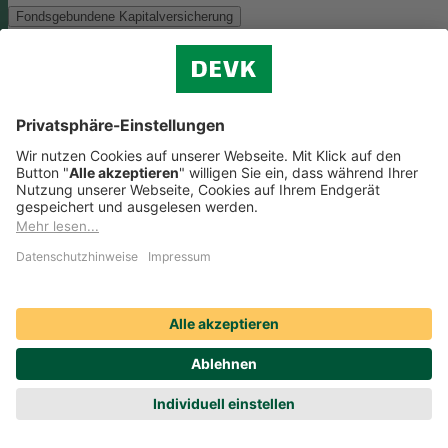
Fondsgebundene Kapitalversicherung
Als Anlagemöglichkeit mit ökologischen und/oder sozialen Merkmal
bieten wir folgenden Fonds an:
Monega FairInvest Aktien R
Zu der oben genannten Anlagemöglichkeit finden Sie hier die
nachhaltigkeitsbezogenen Offenlegungen:
Regelmäßige Informationen zum Monega FairInvest Aktien
R aufrufen
Weitere Rentenversicherungen (nicht fondsgebunden)
Weitere Rentenversicherungen (nicht fondsgebunden)
Die Kapitalanlage erfolgt in unserem Sicherungsvermögen, welches
ökologische und/oder soziale Merkmale berücksichtigt.
Zu der oben
genannten Anlagemöglichkeit finden Sie hier die
nachhaltigkeitsbezogenen Offenlegungen:
Regelmäßige Informationen zum Sicherungsvermögen
(DEVK Lebensversicherungsverein a.G.) herunterladen (PDF,
205 KB)
Regelmäßige Informationen zum Sicherungsvermögen