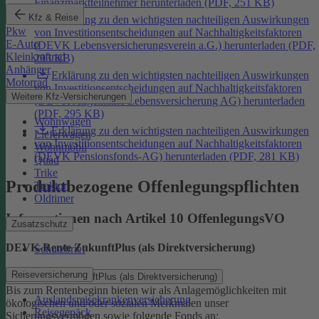
Finanzmarktteilnehmer herunterladen (PDF, 251 KB)
Kfz & Reise
Erklärung zu den wichtigsten nachteiligen Auswirkungen
Pkw
von Investitionsentscheidungen auf Nachhaltigkeitsfaktoren
E-Auto
(DEVK Lebensversicherungsverein a.G.) herunterladen (PDF,
Kleinkraftrad
293 KB)
Anhänger
Erklärung zu den wichtigsten nachteiligen Auswirkungen
Motorrad
von Investitionsentscheidungen auf Nachhaltigkeitsfaktoren
Weitere Kfz-Versicherungen
(DEVK Allgemeine Lebensversicherung AG) herunterladen
(PDF, 295 KB)
Wohnwagen
Erklärung zu den wichtigsten nachteiligen Auswirkungen
Lieferwagen
von Investitionsentscheidungen auf Nachhaltigkeitsfaktoren
Wohnmobil
(DEVK Pensionsfonds-AG) herunterladen (PDF, 281 KB)
Quad
Trike
Produktbezogene Offenlegungspflichten
Traktor
Oldtimer
Informationen nach Artikel 10 OffenlegungsVO
Zusatzschutz
DEVK-Rente ZukunftPlus (als Direktversicherung)
Schutzbrief
Reiseversicherung
DEVK-Rente ZukunftPlus (als Direktversicherung)
Bis zum Rentenbeginn bieten wir als Anlagemöglichkeiten mit
Auslandsreisekrankenversicherung
ökologischen und/oder sozialen Merkmalen unser
Reisegepäck
Sicherungsvermögen sowie folgende Fonds an: