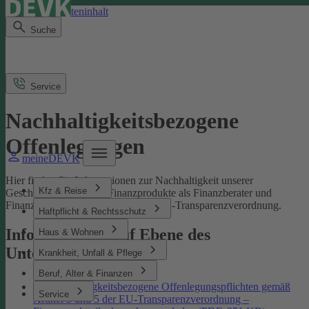
Direkt zum Seiteninhalt
Suche
Service
Nachhaltigkeitsbezogene
Offenlegungen
meineDEVK
Hier finden Sie Informationen zur Nachhaltigkeit unserer
Kfz & Reise
Geschäftsprozesse und Finanzprodukte als Finanzberater und
Finanzmarktteilnehmer gemäß der EU-Transparenzverordnung.
Haftpflicht & Rechtsschutz
Informationen auf Ebene des
Haus & Wohnen
Unternehmens
Krankheit, Unfall & Pflege
Beruf, Alter & Finanzen
Nachhaltigkeitsbezogene Offenlegungspflichten gemäß
Service
Artikel 3 und 5 der EU-Transparenzverordnung –