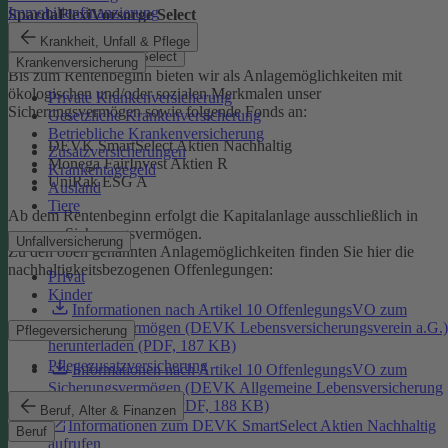
Immobilienfinanzierung
SpardaFlexiVorsorge Select
Krankheit, Unfall & Pflege
SpardaFlexiVorsorge Select
Krankenversicherung
Bis zum Rentenbeginn bieten wir als Anlagemöglichkeiten mit
ökologischen und/oder sozialen Merkmalen unser
Private Krankenversicherung
Sicherungsvermögen sowie folgende Fonds an:
Gesetzliche Krankenversicherung
Betriebliche Krankenversicherung
DEVK SmartSelect Aktien Nachhaltig
Zusatzversicherungen
Monega FairInvest Aktien R
Krankentagegeld
UniRak ESG A
Ausland
Tiere
Ab dem Rentenbeginn erfolgt die Kapitalanlage ausschließlich in
unserem Sicherungsvermögen.
Unfallversicherung
Zu den oben genannten Anlagemöglichkeiten finden Sie hier die
nachhaltigkeitsbezogenen Offenlegungen:
Privat
Kinder
Informationen nach Artikel 10 OffenlegungsVO zum
Sicherungsvermögen (DEVK Lebensversicherungsverein a.G.)
Pflegeversicherung
herunterladen (PDF, 187 KB)
Pflegezusatzversicherung
Informationen nach Artikel 10 OffenlegungsVO zum
Sicherungsvermögen (DEVK Allgemeine Lebensversicherung
AG) herunterladen (PDF, 188 KB)
Beruf, Alter & Finanzen
Informationen zum DEVK SmartSelect Aktien Nachhaltig
Beruf
aufrufen