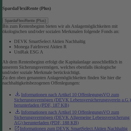
SpardaFlexiRente (Plus)
SpardaFlexiRente (Plus)
Bis zum Rentenbeginn bieten wir als Anlagemöglichkeiten mit
ökologischen und/oder sozialen Merkmalen folgende Fonds an:
DEVK SmartSelect Aktien Nachhaltig
Monega FairInvest Aktien R
UniRak ESG A
Ab dem Rentenbeginn erfolgt die Kapitalanlage ausschließlich in
unserem Sicherungsvermögen, welches ebenfalls ökologische
und/oder soziale Merkmale berücksichtigt.
Zu den oben genannten Anlagemöglichkeiten finden Sie hier die
nachhaltigkeitsbezogenen Offenlegungen:
Informationen nach Artikel 10 OffenlegungsVO zum
Sicherungsvermögen (DEVK Lebensversicherungsverein a.G.)
herunterladen (PDF, 187 KB)
Informationen nach Artikel 10 OffenlegungsVO zum
Sicherungsvermögen (DEVK Allgemeine Lebensversicherung
AG) herunterladen (PDF, 188 KB)
Informationen zum DEVK SmartSelect Aktien Nachhaltig