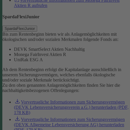
Vorvertragliche Informationen zum Monega FairInvest
Aktien R aufrufen
SpardaFlexiJunior
SpardaFlexiJunior
Bis zum Rentenbeginn bieten wir als Anlagemöglichkeiten mit
ökologischen und/oder sozialen Merkmalen folgende Fonds an:
DEVK SmartSelect Aktien Nachhaltig
Monega FairInvest Aktien R
UniRak ESG A
Ab dem Rentenbeginn erfolgt die Kapitalanlage ausschließlich in
unserem Sicherungsvermögen, welches ebenfalls ökologische
und/oder soziale Merkmale berücksichtigt.
Zu den oben genannten Anlagemöglichkeiten finden Sie hier die
nachhaltigkeitsbezogenen Offenlegungen:
Vorvertragliche Informationen zum Sicherungsvermögen
(DEVK Lebensversicherungsverein a.G.) herunterladen (PDF,
178 KB)
Vorvertragliche Informationen zum Sicherungsvermögen
(DEVK Allgemeine Lebensversicherung AG) herunterladen
(PDF, 179 KB)