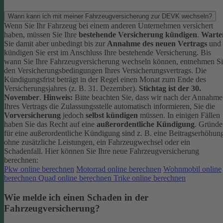
Wann kann ich mit meiner Fahrzeugversicherung zur DEVK wechseln?
Wenn Sie Ihr Fahrzeug bei einem anderen Unternehmen versichert
haben, müssen Sie Ihre
bestehende Versicherung kündigen
.
Warte
Sie damit aber unbedingt bis zur
Annahme des neuen Vertrags
und
kündigen Sie erst im Anschluss Ihre bestehende Versicherung.
Bis
wann Sie Ihre Fahrzeugversicherung wechseln können, entnehmen S
den Versicherungsbedingungen Ihres Versicherungsvertrags. Die
Kündigungsfrist beträgt in der Regel einen Monat zum Ende des
Versicherungsjahres (z. B. 31. Dezember).
Stichtag ist der 30.
November
.
Hinweis:
Bitte beachten Sie, dass wir nach der Annahme
Ihres Vertrags die Zulassungsstelle automatisch informieren, Sie die
Vorversicherung
jedoch
selbst kündigen
müssen.
In einigen Fällen
haben Sie das Recht auf eine
außerordentliche Kündigung
. Gründe
für eine außerordentliche Kündigung sind z. B. eine Beitragserhöhun
ohne zusätzliche Leistungen, ein Fahrzeugwechsel oder ein
Schadenfall.
Hier können Sie Ihre neue Fahrzeugversicherung
berechnen:
Pkw online berechnen
Motorrad online berechnen
Wohnmobil online
berechnen
Quad online berechnen
Trike online berechnen
Wie melde ich einen Schaden in der
Fahrzeugversicherung?