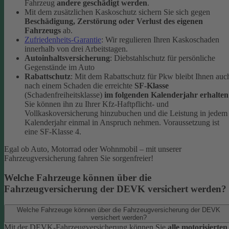
Fahrzeug
andere geschädigt werden
.
Mit dem zusätzlichen Kaskoschutz sichern Sie sich gegen
Beschädigung, Zerstörung oder Verlust des eigenen
Fahrzeugs
ab.
Zufriedenheits-Garantie
: Wir regulieren Ihren Kaskoschaden
innerhalb von drei Arbeitstagen.
Autoinhaltsversicherung
: Diebstahlschutz für persönliche
Gegenstände im Auto
Rabattschutz
: Mit dem Rabattschutz für Pkw bleibt Ihnen auc
nach einem Schaden die erreichte
SF-Klasse
(Schadenfreiheitsklasse)
im folgenden Kalenderjahr erhalten
Sie können ihn zu Ihrer Kfz-Haftpflicht- und
Vollkaskoversicherung hinzubuchen und die Leistung in jedem
Kalenderjahr einmal in Anspruch nehmen. Voraussetzung ist
eine SF-Klasse 4.
Egal ob Auto, Motorrad oder Wohnmobil – mit unserer
Fahrzeugversicherung fahren Sie sorgenfreier!
Welche Fahrzeuge können über die
Fahrzeugversicherung der DEVK versichert werden?
Welche Fahrzeuge können über die Fahrzeugversicherung der DEVK
versichert werden?
Mit der DEVK-Fahrzeugversicherung können Sie
alle motorisierten