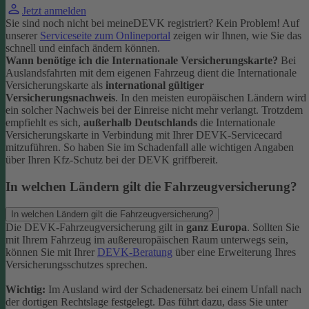
Jetzt anmelden
Sie sind noch nicht bei meineDEVK registriert? Kein Problem! Auf
unserer
Serviceseite zum Onlineportal
zeigen wir Ihnen, wie Sie das
schnell und einfach ändern können.
Wann benötige ich die Internationale Versicherungskarte?
Bei
Auslandsfahrten mit dem eigenen Fahrzeug dient die Internationale
Versicherungskarte als
international gültiger
Versicherungsnachweis
.
In den meisten europäischen Ländern wird
ein solcher Nachweis bei der Einreise nicht mehr verlangt. Trotzdem
empfiehlt es sich,
außerhalb Deutschlands
die Internationale
Versicherungskarte in Verbindung mit Ihrer DEVK-Servicecard
mitzuführen. So haben Sie im Schadenfall alle wichtigen Angaben
über Ihren Kfz-Schutz bei der DEVK griffbereit.
In welchen Ländern gilt die Fahrzeugversicherung?
In welchen Ländern gilt die Fahrzeugversicherung?
Die DEVK-Fahrzeugversicherung gilt in
ganz Europa
. Sollten Sie
mit Ihrem Fahrzeug im außereuropäischen Raum unterwegs sein,
können Sie mit Ihrer
DEVK-Beratung
über eine Erweiterung Ihres
Versicherungsschutzes sprechen.
Wichtig:
Im Ausland wird der Schadenersatz bei einem Unfall nach
der dortigen Rechtslage festgelegt. Das führt dazu, dass Sie unter