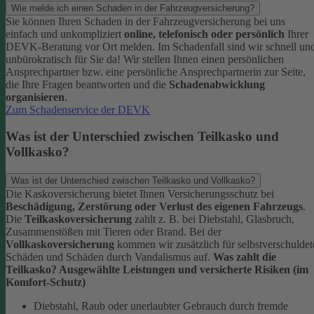
Wie melde ich einen Schaden in der Fahrzeugversicherung?
Sie können Ihren Schaden in der Fahrzeugversicherung bei uns
einfach und unkompliziert
online, telefonisch oder persönlich
Ihrer
DEVK-Beratung vor Ort melden. Im Schadenfall sind wir schnell un
unbürokratisch für Sie da!
Wir stellen Ihnen einen persönlichen
Ansprechpartner bzw. eine persönliche Ansprechpartnerin zur Seite,
die Ihre Fragen beantworten und die
Schadenabwicklung
organisieren
.
Zum Schadenservice der DEVK
Was ist der Unterschied zwischen Teilkasko und
Vollkasko?
Was ist der Unterschied zwischen Teilkasko und Vollkasko?
Die Kaskoversicherung bietet Ihnen Versicherungsschutz bei
Beschädigung, Zerstörung oder Verlust des eigenen Fahrzeugs
.
Die
Teilkaskoversicherung
zahlt z. B. bei Diebstahl, Glasbruch,
Zusammenstößen mit Tieren oder Brand. Bei der
Vollkaskoversicherung
kommen wir zusätzlich für selbstverschuldet
Schäden und Schäden durch Vandalismus auf.
Was zahlt die
Teilkasko? Ausgewählte Leistungen und versicherte Risiken (im
Komfort-Schutz)
Diebstahl, Raub oder unerlaubter Gebrauch durch fremde