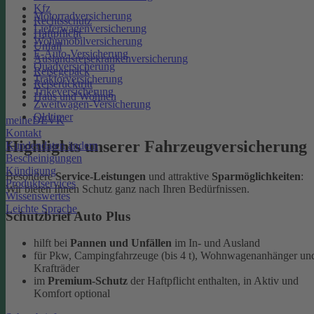
Kfz
Motorradversicherung
Rechtsschutz
Lieferwagenversicherung
Haftpflicht
Wohnmobilversicherung
Unfall
E-Auto-Versicherung
Auslandsreisekrankenversicherung
Quadversicherung
Reisegepäck
Traktorversicherung
Reiserücktritt
Trikeversicherung
Haus und Wohnen
Zweitwagen-Versicherung
Oldtimer
meineDEVK
Kontakt
Highlights unserer Fahrzeugversicherung
Kundendaten ändern
Bescheinigungen
Kündigung
Besondere
Service-Leistungen
und attraktive
Sparmöglichkeiten
:
Produktservices
Wir bieten Ihnen Schutz ganz nach Ihren Bedürfnissen.
Wissenswertes
Leichte Sprache
Schutzbrief Auto Plus
hilft bei
Pannen und Unfällen
im In- und Ausland
für Pkw, Campingfahrzeuge (bis 4 t), Wohnwagenanhänger un
Krafträder
im
Premium-Schutz
der Haftpflicht enthalten, in Aktiv und
Komfort optional