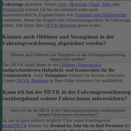
Fahrzeuge
absichern. Neben
Auto
,
Motorrad,
Quad
,
Trike
oder
Wohnmobil
können Sie bei uns beispielsweise auch
landwirtschaftliche Zugmaschinen wie
Traktoren oder Mähdrescher
versichern.
Wenn Sie Fragen zum Versicherungsschutz für Fahrzeuge
haben, hilft Ihnen Ihre
DEVK-Beratung
gerne weiter.
Können auch Oldtimer und Youngtimer in der
Fahrzeugversicherung abgesichert werden?
Können auch Oldtimer und Youngtimer in der Fahrzeugversicherung
abgesichert werden?
Die DEVK bietet Ihnen in der
Oldtimer-Versicherung
maßgeschneiderten Haftpflicht- und Kaskoschutz für Ihr
Schmuckstück
. Auch
Youngtimer
können Sie bei uns versichern.
Unsere
DEVK-Beratung
in Ihrer Nähe informiert Sie ausführlich.
Kann ich bei der DEVK in der Fahrzeugversicherung
vorübergehend weitere Fahrer:innen mitversichern?
Kann ich bei der DEVK in der Fahrzeugversicherung vorübergehend
weitere Fahrer:innen mitversichern?
Ja, das ist ganz einfach möglich! Über unser Kundenportal
meineDEVK
können Sie
dreimal im Jahr bis zu fünf Personen
für
einen Zeitraum von
maximal sechs Wochen kostenlos
mitversichern