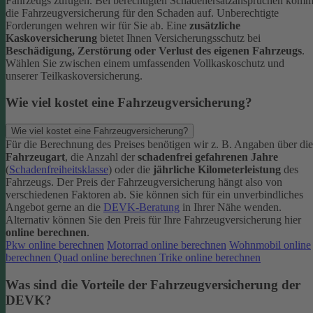
Fahrzeugs zufügen.
Bei berechtigten Schadenersatzansprüchen komm
die Fahrzeugversicherung für den Schaden auf. Unberechtigte
Forderungen wehren wir für Sie ab.
Eine
zusätzliche
Kaskoversicherung
bietet Ihnen Versicherungsschutz bei
Beschädigung, Zerstörung oder Verlust des eigenen Fahrzeugs
.
Wählen Sie zwischen einem umfassenden Vollkaskoschutz und
unserer Teilkaskoversicherung.
Wie viel kostet eine Fahrzeugversicherung?
Wie viel kostet eine Fahrzeugversicherung?
Für die Berechnung des Preises benötigen wir z. B. Angaben über die
Fahrzeugart
, die Anzahl der
schadenfrei gefahrenen Jahre
(
Schadenfreiheitsklasse
) oder die
jährliche Kilometerleistung
des
Fahrzeugs. Der Preis der Fahrzeugversicherung hängt also von
verschiedenen Faktoren ab. Sie können sich für ein unverbindliches
Angebot gerne an die
DEVK-Beratung
in Ihrer Nähe wenden.
Alternativ können Sie den Preis für Ihre Fahrzeugversicherung hier
online berechnen
.
Pkw online berechnen
Motorrad online berechnen
Wohnmobil online
berechnen
Quad online berechnen
Trike online berechnen
Was sind die Vorteile der Fahrzeugversicherung der
DEVK?