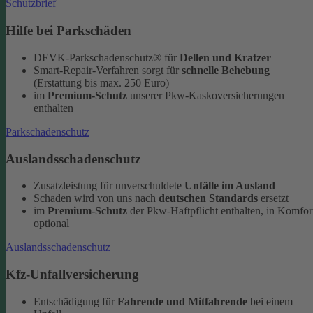
Schutzbrief
Hilfe bei Parkschäden
DEVK-Parkschadenschutz® für
Dellen und Kratzer
Smart-Repair-Verfahren sorgt für
schnelle Behebung
(Erstattung bis max. 250 Euro)
im
Premium-Schutz
unserer Pkw-Kaskoversicherungen
enthalten
Parkschadenschutz
Auslandsschadenschutz
Zusatzleistung für unverschuldete
Unfälle im Ausland
Schaden wird von uns nach
deutschen Standards
ersetzt
im
Premium-Schutz
der Pkw-Haftpflicht enthalten, in Komfor
optional
Auslandsschadenschutz
Kfz-Unfallversicherung
Entschädigung für
Fahrende und Mitfahrende
bei einem