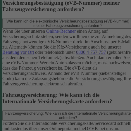
Versicherungsbestätigung (eVB-Nummer) meiner
Fahrzeugversicherung anfordern?
Wie kann ich die elektronische Versicherungsbestätigung (eVB-Nummer)
meiner Fahrzeugversicherung anfordern?
Wenn Sie über unseren
Online-Rechner
einen Antrag auf
Versicherungsschutz stellen, senden wir Ihnen die zur Anmeldung des
Fahrzeugs notwendige eVB-​Nummer direkt im Anschluss per E-Mail
zu.
Alternativ können Sie die Kfz-​Versicherung auch bei unserer
Beratung vor Ort
oder telefonisch unter
0800 4-​757-757
(gebührenfre
aus dem deutschen Telefonnetz) abschließen. Auch dann erhalten Sie
eine eVB-Nummer.
Wer ein Auto zulassen möchte, muss nachweisen
dass das Fahrzeug
versichert
ist. Die eVB dient als
Versicherungsnachweis. Anhand der eVB-Nummer (siebenstelliger
Code) kann die Zulassungsbehörde die Versicherungsbestätigung Ihre
Fahrzeugversicherung elektronisch abrufen.
Fahrzeugversicherung: Wie kann ich die
Internationale Versicherungskarte anfordern?
Fahrzeugversicherung: Wie kann ich die Internationale Versicherungskarte
anfordern?
Fordern Sie die Internationale Versicherungskarte/Servicecard schnell
und kostenlos über unser Onlineportal meineDEVK bei uns an.