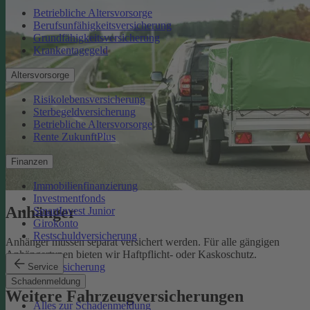
Betriebliche Altersvorsorge
Berufsunfähigkeitsversicherung
Grundfähigkeitsversicherung
Krankentagegeld
Altersvorsorge
Risikolebensversicherung
Sterbegeldversicherung
Betriebliche Altersvorsorge
Rente ZukunftPlus
Finanzen
Immobilienfinanzierung
Investmentfonds
Anhänger
SmartInvest Junior
Girokonto
Restschuldversicherung
Anhänger müssen separat versichert werden. Für alle gängigen
Anhängertypen bieten wir Haftpflicht- oder Kaskoschutz.
Anhängerversicherung
Service
Schadenmeldung
Weitere Fahrzeugversicherungen
Alles zur Schadenmeldung