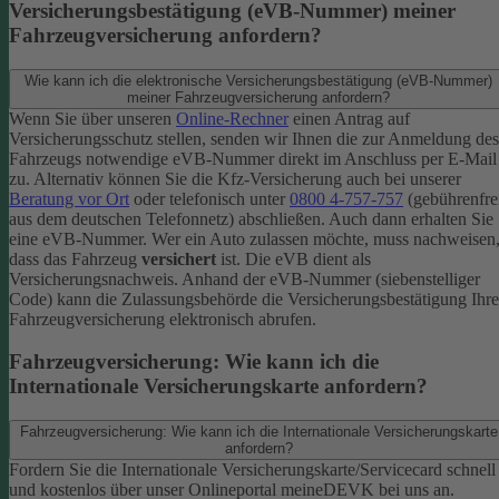
Versicherungsbestätigung (eVB-Nummer) meiner
Fahrzeugversicherung anfordern?
Wie kann ich die elektronische Versicherungsbestätigung (eVB-Nummer)
meiner Fahrzeugversicherung anfordern?
Wenn Sie über unseren
Online-Rechner
einen Antrag auf
Versicherungsschutz stellen, senden wir Ihnen die zur Anmeldung des
Fahrzeugs notwendige eVB-​Nummer direkt im Anschluss per E-Mail
zu.
Alternativ können Sie die Kfz-​Versicherung auch bei unserer
Beratung vor Ort
oder telefonisch unter
0800 4-​757-757
(gebührenfre
aus dem deutschen Telefonnetz) abschließen. Auch dann erhalten Sie
eine eVB-Nummer.
Wer ein Auto zulassen möchte, muss nachweisen
dass das Fahrzeug
versichert
ist. Die eVB dient als
Versicherungsnachweis. Anhand der eVB-Nummer (siebenstelliger
Code) kann die Zulassungsbehörde die Versicherungsbestätigung Ihre
Fahrzeugversicherung elektronisch abrufen.
Fahrzeugversicherung: Wie kann ich die
Internationale Versicherungskarte anfordern?
Fahrzeugversicherung: Wie kann ich die Internationale Versicherungskarte
anfordern?
Fordern Sie die Internationale Versicherungskarte/Servicecard schnell
und kostenlos über unser Onlineportal meineDEVK bei uns an.