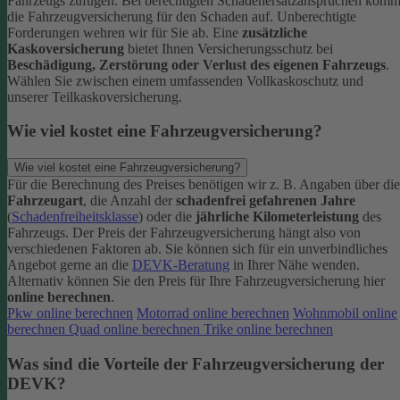
Fahrzeugs zufügen.
Bei berechtigten Schadenersatzansprüchen komm
die Fahrzeugversicherung für den Schaden auf. Unberechtigte
Forderungen wehren wir für Sie ab.
Eine
zusätzliche
Kaskoversicherung
bietet Ihnen Versicherungsschutz bei
Beschädigung, Zerstörung oder Verlust des eigenen Fahrzeugs
.
Wählen Sie zwischen einem umfassenden Vollkaskoschutz und
unserer Teilkaskoversicherung.
Wie viel kostet eine Fahrzeugversicherung?
Wie viel kostet eine Fahrzeugversicherung?
Für die Berechnung des Preises benötigen wir z. B. Angaben über die
Fahrzeugart
, die Anzahl der
schadenfrei gefahrenen Jahre
(
Schadenfreiheitsklasse
) oder die
jährliche Kilometerleistung
des
Fahrzeugs. Der Preis der Fahrzeugversicherung hängt also von
verschiedenen Faktoren ab. Sie können sich für ein unverbindliches
Angebot gerne an die
DEVK-Beratung
in Ihrer Nähe wenden.
Alternativ können Sie den Preis für Ihre Fahrzeugversicherung hier
online berechnen
.
Pkw online berechnen
Motorrad online berechnen
Wohnmobil online
berechnen
Quad online berechnen
Trike online berechnen
Was sind die Vorteile der Fahrzeugversicherung der
DEVK?