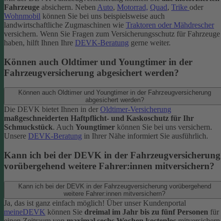
Fahrzeuge
absichern. Neben
Auto
,
Motorrad,
Quad
,
Trike
oder
Wohnmobil
können Sie bei uns beispielsweise auch
landwirtschaftliche Zugmaschinen wie
Traktoren oder Mähdrescher
versichern.
Wenn Sie Fragen zum Versicherungsschutz für Fahrzeuge
haben, hilft Ihnen Ihre
DEVK-Beratung
gerne weiter.
Können auch Oldtimer und Youngtimer in der
Fahrzeugversicherung abgesichert werden?
Können auch Oldtimer und Youngtimer in der Fahrzeugversicherung
abgesichert werden?
Die DEVK bietet Ihnen in der
Oldtimer-Versicherung
maßgeschneiderten Haftpflicht- und Kaskoschutz für Ihr
Schmuckstück
. Auch
Youngtimer
können Sie bei uns versichern.
Unsere
DEVK-Beratung
in Ihrer Nähe informiert Sie ausführlich.
Kann ich bei der DEVK in der Fahrzeugversicherung
vorübergehend weitere Fahrer:innen mitversichern?
Kann ich bei der DEVK in der Fahrzeugversicherung vorübergehend
weitere Fahrer:innen mitversichern?
Ja, das ist ganz einfach möglich! Über unser Kundenportal
meineDEVK
können Sie
dreimal im Jahr bis zu fünf Personen
für
einen Zeitraum von
maximal sechs Wochen kostenlos
mitversichern