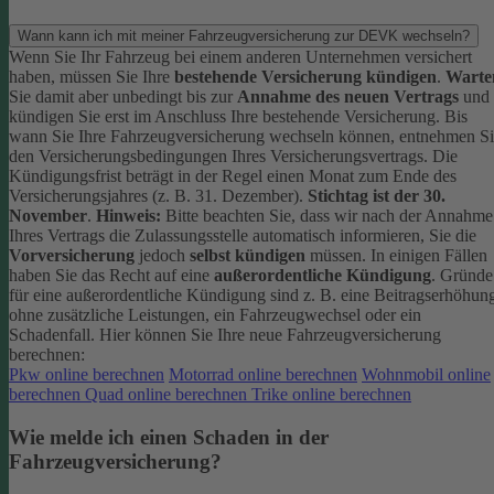
Wann kann ich mit meiner Fahrzeugversicherung zur DEVK wechseln?
Wenn Sie Ihr Fahrzeug bei einem anderen Unternehmen versichert
haben, müssen Sie Ihre
bestehende Versicherung kündigen
.
Warte
Sie damit aber unbedingt bis zur
Annahme des neuen Vertrags
und
kündigen Sie erst im Anschluss Ihre bestehende Versicherung.
Bis
wann Sie Ihre Fahrzeugversicherung wechseln können, entnehmen S
den Versicherungsbedingungen Ihres Versicherungsvertrags. Die
Kündigungsfrist beträgt in der Regel einen Monat zum Ende des
Versicherungsjahres (z. B. 31. Dezember).
Stichtag ist der 30.
November
.
Hinweis:
Bitte beachten Sie, dass wir nach der Annahme
Ihres Vertrags die Zulassungsstelle automatisch informieren, Sie die
Vorversicherung
jedoch
selbst kündigen
müssen.
In einigen Fällen
haben Sie das Recht auf eine
außerordentliche Kündigung
. Gründe
für eine außerordentliche Kündigung sind z. B. eine Beitragserhöhun
ohne zusätzliche Leistungen, ein Fahrzeugwechsel oder ein
Schadenfall.
Hier können Sie Ihre neue Fahrzeugversicherung
berechnen:
Pkw online berechnen
Motorrad online berechnen
Wohnmobil online
berechnen
Quad online berechnen
Trike online berechnen
Wie melde ich einen Schaden in der
Fahrzeugversicherung?