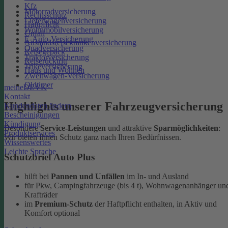
Kfz
Motorradversicherung
Rechtsschutz
Lieferwagenversicherung
Haftpflicht
Wohnmobilversicherung
Unfall
E-Auto-Versicherung
Auslandsreisekrankenversicherung
Quadversicherung
Reisegepäck
Traktorversicherung
Reiserücktritt
Trikeversicherung
Haus und Wohnen
Zweitwagen-Versicherung
Oldtimer
meineDEVK
Kontakt
Highlights unserer Fahrzeugversicherung
Kundendaten ändern
Bescheinigungen
Kündigung
Besondere
Service-Leistungen
und attraktive
Sparmöglichkeiten
:
Produktservices
Wir bieten Ihnen Schutz ganz nach Ihren Bedürfnissen.
Wissenswertes
Leichte Sprache
Schutzbrief Auto Plus
hilft bei
Pannen und Unfällen
im In- und Ausland
für Pkw, Campingfahrzeuge (bis 4 t), Wohnwagenanhänger un
Krafträder
im
Premium-Schutz
der Haftpflicht enthalten, in Aktiv und
Komfort optional