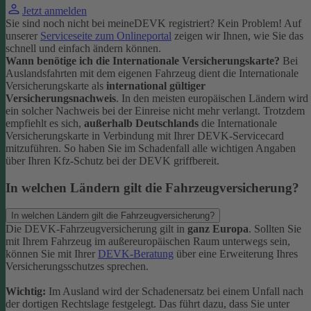
Jetzt anmelden
Sie sind noch nicht bei meineDEVK registriert? Kein Problem! Auf
unserer
Serviceseite zum Onlineportal
zeigen wir Ihnen, wie Sie das
schnell und einfach ändern können.
Wann benötige ich die Internationale Versicherungskarte?
Bei
Auslandsfahrten mit dem eigenen Fahrzeug dient die Internationale
Versicherungskarte als
international gültiger
Versicherungsnachweis
.
In den meisten europäischen Ländern wird
ein solcher Nachweis bei der Einreise nicht mehr verlangt. Trotzdem
empfiehlt es sich,
außerhalb Deutschlands
die Internationale
Versicherungskarte in Verbindung mit Ihrer DEVK-Servicecard
mitzuführen. So haben Sie im Schadenfall alle wichtigen Angaben
über Ihren Kfz-Schutz bei der DEVK griffbereit.
In welchen Ländern gilt die Fahrzeugversicherung?
In welchen Ländern gilt die Fahrzeugversicherung?
Die DEVK-Fahrzeugversicherung gilt in
ganz Europa
. Sollten Sie
mit Ihrem Fahrzeug im außereuropäischen Raum unterwegs sein,
können Sie mit Ihrer
DEVK-Beratung
über eine Erweiterung Ihres
Versicherungsschutzes sprechen.
Wichtig:
Im Ausland wird der Schadenersatz bei einem Unfall nach
der dortigen Rechtslage festgelegt. Das führt dazu, dass Sie unter