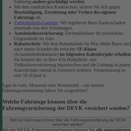
Fahrzeug
andere geschädigt werden
.
Mit dem zusätzlichen Kaskoschutz sichern Sie sich gegen
Beschädigung, Zerstörung oder Verlust des eigenen
Fahrzeugs
ab.
Zufriedenheits-Garantie
: Wir regulieren Ihren Kaskoschaden
innerhalb von drei Arbeitstagen.
Autoinhaltsversicherung
: Diebstahlschutz für persönliche
Gegenstände im Auto
Rabattschutz
: Mit dem Rabattschutz für Pkw bleibt Ihnen auc
nach einem Schaden die erreichte
SF-Klasse
(Schadenfreiheitsklasse)
im folgenden Kalenderjahr erhalten
Sie können ihn zu Ihrer Kfz-Haftpflicht- und
Vollkaskoversicherung hinzubuchen und die Leistung in jedem
Kalenderjahr einmal in Anspruch nehmen. Voraussetzung ist
eine SF-Klasse 4.
Egal ob Auto, Motorrad oder Wohnmobil – mit unserer
Fahrzeugversicherung fahren Sie sorgenfreier!
Welche Fahrzeuge können über die
Fahrzeugversicherung der DEVK versichert werden?
Welche Fahrzeuge können über die Fahrzeugversicherung der DEVK
versichert werden?
Mit der DEVK-Fahrzeugversicherung können Sie
alle motorisierten