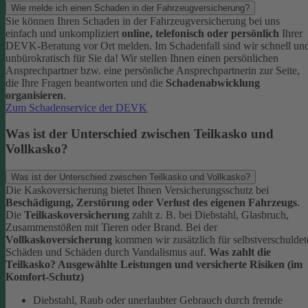
Wie melde ich einen Schaden in der Fahrzeugversicherung?
Sie können Ihren Schaden in der Fahrzeugversicherung bei uns
einfach und unkompliziert
online, telefonisch oder persönlich
Ihrer
DEVK-Beratung vor Ort melden. Im Schadenfall sind wir schnell un
unbürokratisch für Sie da!
Wir stellen Ihnen einen persönlichen
Ansprechpartner bzw. eine persönliche Ansprechpartnerin zur Seite,
die Ihre Fragen beantworten und die
Schadenabwicklung
organisieren
.
Zum Schadenservice der DEVK
Was ist der Unterschied zwischen Teilkasko und
Vollkasko?
Was ist der Unterschied zwischen Teilkasko und Vollkasko?
Die Kaskoversicherung bietet Ihnen Versicherungsschutz bei
Beschädigung, Zerstörung oder Verlust des eigenen Fahrzeugs
.
Die
Teilkaskoversicherung
zahlt z. B. bei Diebstahl, Glasbruch,
Zusammenstößen mit Tieren oder Brand. Bei der
Vollkaskoversicherung
kommen wir zusätzlich für selbstverschuldet
Schäden und Schäden durch Vandalismus auf.
Was zahlt die
Teilkasko? Ausgewählte Leistungen und versicherte Risiken (im
Komfort-Schutz)
Diebstahl, Raub oder unerlaubter Gebrauch durch fremde