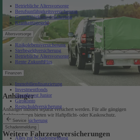
Betriebliche Altersvorsorge
Berufsunfähigkeitsversicherung
Grundfähigkeitsversicherung
Krankentagegeld
Altersvorsorge
Risikolebensversicherung
Sterbegeldversicherung
Betriebliche Altersvorsorge
Rente ZukunftPlus
Finanzen
Immobilienfinanzierung
Investmentfonds
Anhänger
SmartInvest Junior
Girokonto
Restschuldversicherung
Anhänger müssen separat versichert werden. Für alle gängigen
Anhängertypen bieten wir Haftpflicht- oder Kaskoschutz.
Anhängerversicherung
Service
Schadenmeldung
Weitere Fahrzeugversicherungen
Alles zur Schadenmeldung