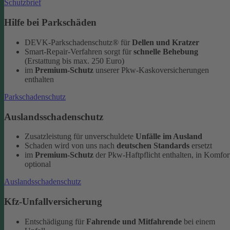
Schutzbrief
Hilfe bei Parkschäden
DEVK-Parkschadenschutz® für
Dellen und Kratzer
Smart-Repair-Verfahren sorgt für
schnelle Behebung
(Erstattung bis max. 250 Euro)
im
Premium-Schutz
unserer Pkw-Kaskoversicherungen
enthalten
Parkschadenschutz
Auslandsschadenschutz
Zusatzleistung für unverschuldete
Unfälle im Ausland
Schaden wird von uns nach
deutschen Standards
ersetzt
im
Premium-Schutz
der Pkw-Haftpflicht enthalten, in Komfor
optional
Auslandsschadenschutz
Kfz-Unfallversicherung
Entschädigung für
Fahrende und Mitfahrende
bei einem