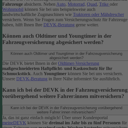
Fahrzeuge
absichern. Neben
Auto
,
Motorrad,
Quad
,
Trike
oder
Wohnmobil
können Sie bei uns beispielsweise auch
landwirtschaftliche Zugmaschinen wie
Traktoren oder Mähdrescher
versichern.
Wenn Sie Fragen zum Versicherungsschutz für Fahrzeuge
haben, hilft Ihnen Ihre
DEVK-Beratung
gerne weiter.
Können auch Oldtimer und Youngtimer in der
Fahrzeugversicherung abgesichert werden?
Können auch Oldtimer und Youngtimer in der Fahrzeugversicherung
abgesichert werden?
Die DEVK bietet Ihnen in der
Oldtimer-Versicherung
maßgeschneiderten Haftpflicht- und Kaskoschutz für Ihr
Schmuckstück
. Auch
Youngtimer
können Sie bei uns versichern.
Unsere
DEVK-Beratung
in Ihrer Nähe informiert Sie ausführlich.
Kann ich bei der DEVK in der Fahrzeugversicherung
vorübergehend weitere Fahrer:innen mitversichern?
Kann ich bei der DEVK in der Fahrzeugversicherung vorübergehend
weitere Fahrer:innen mitversichern?
Ja, das ist ganz einfach möglich! Über unser Kundenportal
meineDEVK
können Sie
dreimal im Jahr bis zu fünf Personen
für
einen Zeitraum von
maximal sechs Wochen kostenlos
mitversichern