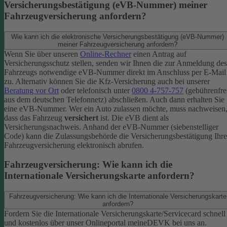
Versicherungsbestätigung (eVB-Nummer) meiner
Fahrzeugversicherung anfordern?
Wie kann ich die elektronische Versicherungsbestätigung (eVB-Nummer)
meiner Fahrzeugversicherung anfordern?
Wenn Sie über unseren
Online-Rechner
einen Antrag auf
Versicherungsschutz stellen, senden wir Ihnen die zur Anmeldung des
Fahrzeugs notwendige eVB-​Nummer direkt im Anschluss per E-Mail
zu.
Alternativ können Sie die Kfz-​Versicherung auch bei unserer
Beratung vor Ort
oder telefonisch unter
0800 4-​757-757
(gebührenfre
aus dem deutschen Telefonnetz) abschließen. Auch dann erhalten Sie
eine eVB-Nummer.
Wer ein Auto zulassen möchte, muss nachweisen
dass das Fahrzeug
versichert
ist. Die eVB dient als
Versicherungsnachweis. Anhand der eVB-Nummer (siebenstelliger
Code) kann die Zulassungsbehörde die Versicherungsbestätigung Ihre
Fahrzeugversicherung elektronisch abrufen.
Fahrzeugversicherung: Wie kann ich die
Internationale Versicherungskarte anfordern?
Fahrzeugversicherung: Wie kann ich die Internationale Versicherungskarte
anfordern?
Fordern Sie die Internationale Versicherungskarte/Servicecard schnell
und kostenlos über unser Onlineportal meineDEVK bei uns an.