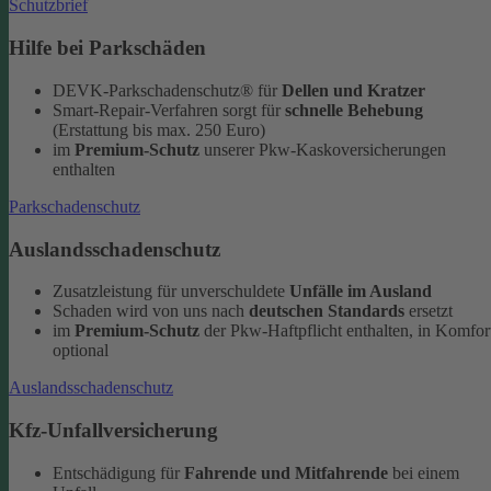
Schutzbrief
Hilfe bei Parkschäden
DEVK-Parkschadenschutz® für
Dellen und Kratzer
Smart-Repair-Verfahren sorgt für
schnelle Behebung
(Erstattung bis max. 250 Euro)
im
Premium-Schutz
unserer Pkw-Kaskoversicherungen
enthalten
Parkschadenschutz
Auslandsschadenschutz
Zusatzleistung für unverschuldete
Unfälle im Ausland
Schaden wird von uns nach
deutschen Standards
ersetzt
im
Premium-Schutz
der Pkw-Haftpflicht enthalten, in Komfor
optional
Auslandsschadenschutz
Kfz-Unfallversicherung
Entschädigung für
Fahrende und Mitfahrende
bei einem