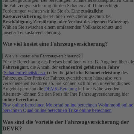
Fahrzeugs zufügen.
Bei berechtigten Schadenersatzansprüchen komm
die Fahrzeugversicherung für den Schaden auf. Unberechtigte
Forderungen wehren wir für Sie ab.
Eine
zusätzliche
Kaskoversicherung
bietet Ihnen Versicherungsschutz bei
Beschädigung, Zerstörung oder Verlust des eigenen Fahrzeugs
.
Wählen Sie zwischen einem umfassenden Vollkaskoschutz und
unserer Teilkaskoversicherung.
Wie viel kostet eine Fahrzeugversicherung?
Wie viel kostet eine Fahrzeugversicherung?
Für die Berechnung des Preises benötigen wir z. B. Angaben über die
Fahrzeugart
, die Anzahl der
schadenfrei gefahrenen Jahre
(
Schadenfreiheitsklasse
) oder die
jährliche Kilometerleistung
des
Fahrzeugs. Der Preis der Fahrzeugversicherung hängt also von
verschiedenen Faktoren ab. Sie können sich für ein unverbindliches
Angebot gerne an die
DEVK-Beratung
in Ihrer Nähe wenden.
Alternativ können Sie den Preis für Ihre Fahrzeugversicherung hier
online berechnen
.
Pkw online berechnen
Motorrad online berechnen
Wohnmobil online
berechnen
Quad online berechnen
Trike online berechnen
Was sind die Vorteile der Fahrzeugversicherung der
DEVK?