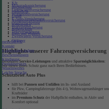
Kfz
Motorradversicherung
Rechtsschutz
Lieferwagenversicherung
Haftpflicht
Wohnmobilversicherung
Unfall
E-Auto-Versicherung
Auslandsreisekrankenversicherung
Quadversicherung
Reisegepäck
Traktorversicherung
Reiserücktritt
Trikeversicherung
Haus und Wohnen
Zweitwagen-Versicherung
Oldtimer
meineDEVK
Kontakt
Highlights unserer Fahrzeugversicherung
Kundendaten ändern
Bescheinigungen
Kündigung
Besondere
Service-Leistungen
und attraktive
Sparmöglichkeiten
:
Produktservices
Wir bieten Ihnen Schutz ganz nach Ihren Bedürfnissen.
Wissenswertes
Leichte Sprache
Schutzbrief Auto Plus
hilft bei
Pannen und Unfällen
im In- und Ausland
für Pkw, Campingfahrzeuge (bis 4 t), Wohnwagenanhänger un
Krafträder
im
Premium-Schutz
der Haftpflicht enthalten, in Aktiv und
Komfort optional