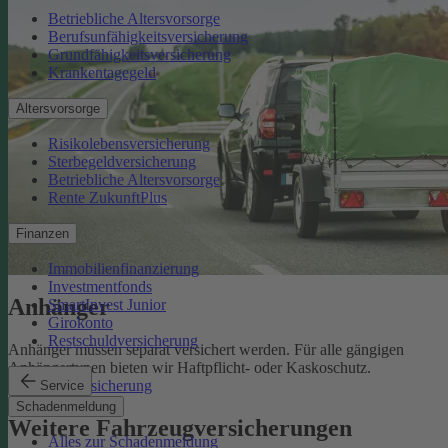
Betriebliche Altersvorsorge
Berufsunfähigkeitsversicherung
Grundfähigkeitsversicherung
Krankentagegeld
Altersvorsorge
Risikolebensversicherung
Sterbegeldversicherung
Betriebliche Altersvorsorge
Rente ZukunftPlus
Finanzen
Immobilienfinanzierung
Investmentfonds
Anhänger
SmartInvest Junior
Girokonto
Restschuldversicherung
Anhänger müssen separat versichert werden. Für alle gängigen
Anhängertypen bieten wir Haftpflicht- oder Kaskoschutz.
Anhängerversicherung
Service
Schadenmeldung
Weitere Fahrzeugversicherungen
Alles zur Schadenmeldung