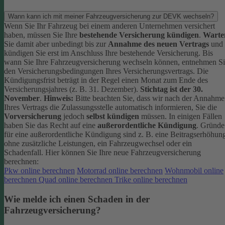
Wann kann ich mit meiner Fahrzeugversicherung zur DEVK wechseln?
Wenn Sie Ihr Fahrzeug bei einem anderen Unternehmen versichert
haben, müssen Sie Ihre
bestehende Versicherung kündigen
.
Warte
Sie damit aber unbedingt bis zur
Annahme des neuen Vertrags
und
kündigen Sie erst im Anschluss Ihre bestehende Versicherung.
Bis
wann Sie Ihre Fahrzeugversicherung wechseln können, entnehmen S
den Versicherungsbedingungen Ihres Versicherungsvertrags. Die
Kündigungsfrist beträgt in der Regel einen Monat zum Ende des
Versicherungsjahres (z. B. 31. Dezember).
Stichtag ist der 30.
November
.
Hinweis:
Bitte beachten Sie, dass wir nach der Annahme
Ihres Vertrags die Zulassungsstelle automatisch informieren, Sie die
Vorversicherung
jedoch
selbst kündigen
müssen.
In einigen Fällen
haben Sie das Recht auf eine
außerordentliche Kündigung
. Gründe
für eine außerordentliche Kündigung sind z. B. eine Beitragserhöhun
ohne zusätzliche Leistungen, ein Fahrzeugwechsel oder ein
Schadenfall.
Hier können Sie Ihre neue Fahrzeugversicherung
berechnen:
Pkw online berechnen
Motorrad online berechnen
Wohnmobil online
berechnen
Quad online berechnen
Trike online berechnen
Wie melde ich einen Schaden in der
Fahrzeugversicherung?