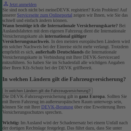
Jetzt anmelden
Sie sind noch nicht bei meineDEVK registriert? Kein Problem! Auf
unserer
Serviceseite zum Onlineportal
zeigen wir Ihnen, wie Sie das
schnell und einfach ändern können.
Wann benötige ich die Internationale Versicherungskarte?
Bei
Auslandsfahrten mit dem eigenen Fahrzeug dient die Internationale
Versicherungskarte als
international gültiger
Versicherungsnachweis
.
In den meisten europäischen Ländern wird
ein solcher Nachweis bei der Einreise nicht mehr verlangt. Trotzdem
empfiehlt es sich,
außerhalb Deutschlands
die Internationale
Versicherungskarte in Verbindung mit Ihrer DEVK-Servicecard
mitzuführen. So haben Sie im Schadenfall alle wichtigen Angaben
über Ihren Kfz-Schutz bei der DEVK griffbereit.
In welchen Ländern gilt die Fahrzeugversicherung?
In welchen Ländern gilt die Fahrzeugversicherung?
Die DEVK-Fahrzeugversicherung gilt in
ganz Europa
. Sollten Sie
mit Ihrem Fahrzeug im außereuropäischen Raum unterwegs sein,
können Sie mit Ihrer
DEVK-Beratung
über eine Erweiterung Ihres
Versicherungsschutzes sprechen.
Wichtig:
Im Ausland wird der Schadenersatz bei einem Unfall nach
der dortigen Rechtslage festgelegt. Das führt dazu, dass Sie unter