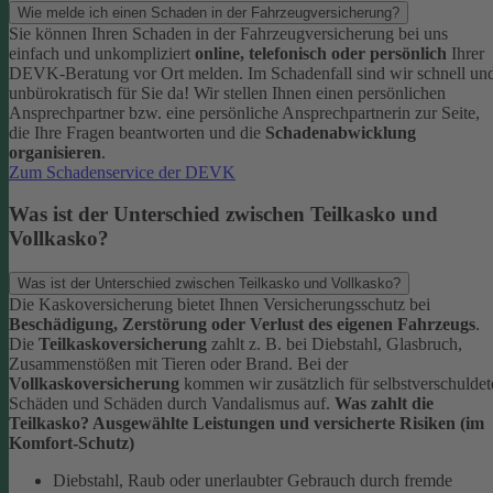
Wie melde ich einen Schaden in der Fahrzeugversicherung?
Sie können Ihren Schaden in der Fahrzeugversicherung bei uns
einfach und unkompliziert
online, telefonisch oder persönlich
Ihrer
DEVK-Beratung vor Ort melden. Im Schadenfall sind wir schnell un
unbürokratisch für Sie da!
Wir stellen Ihnen einen persönlichen
Ansprechpartner bzw. eine persönliche Ansprechpartnerin zur Seite,
die Ihre Fragen beantworten und die
Schadenabwicklung
organisieren
.
Zum Schadenservice der DEVK
Was ist der Unterschied zwischen Teilkasko und
Vollkasko?
Was ist der Unterschied zwischen Teilkasko und Vollkasko?
Die Kaskoversicherung bietet Ihnen Versicherungsschutz bei
Beschädigung, Zerstörung oder Verlust des eigenen Fahrzeugs
.
Die
Teilkaskoversicherung
zahlt z. B. bei Diebstahl, Glasbruch,
Zusammenstößen mit Tieren oder Brand. Bei der
Vollkaskoversicherung
kommen wir zusätzlich für selbstverschuldet
Schäden und Schäden durch Vandalismus auf.
Was zahlt die
Teilkasko? Ausgewählte Leistungen und versicherte Risiken (im
Komfort-Schutz)
Diebstahl, Raub oder unerlaubter Gebrauch durch fremde