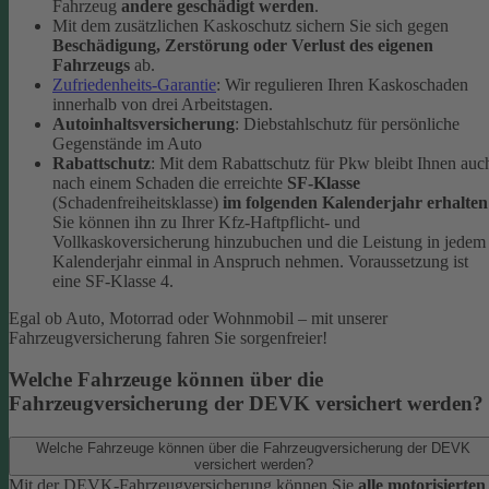
Fahrzeug
andere geschädigt werden
.
Mit dem zusätzlichen Kaskoschutz sichern Sie sich gegen
Beschädigung, Zerstörung oder Verlust des eigenen
Fahrzeugs
ab.
Zufriedenheits-Garantie
: Wir regulieren Ihren Kaskoschaden
innerhalb von drei Arbeitstagen.
Autoinhaltsversicherung
: Diebstahlschutz für persönliche
Gegenstände im Auto
Rabattschutz
: Mit dem Rabattschutz für Pkw bleibt Ihnen auc
nach einem Schaden die erreichte
SF-Klasse
(Schadenfreiheitsklasse)
im folgenden Kalenderjahr erhalten
Sie können ihn zu Ihrer Kfz-Haftpflicht- und
Vollkaskoversicherung hinzubuchen und die Leistung in jedem
Kalenderjahr einmal in Anspruch nehmen. Voraussetzung ist
eine SF-Klasse 4.
Egal ob Auto, Motorrad oder Wohnmobil – mit unserer
Fahrzeugversicherung fahren Sie sorgenfreier!
Welche Fahrzeuge können über die
Fahrzeugversicherung der DEVK versichert werden?
Welche Fahrzeuge können über die Fahrzeugversicherung der DEVK
versichert werden?
Mit der DEVK-Fahrzeugversicherung können Sie
alle motorisierten