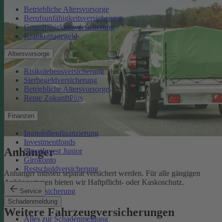
Betriebliche Altersvorsorge
Berufsunfähigkeitsversicherung
Grundfähigkeitsversicherung
Krankentagegeld
Altersvorsorge
Risikolebensversicherung
Sterbegeldversicherung
Betriebliche Altersvorsorge
Rente ZukunftPlus
Finanzen
Immobilienfinanzierung
Investmentfonds
Anhänger
SmartInvest Junior
Girokonto
Restschuldversicherung
Anhänger müssen separat versichert werden. Für alle gängigen
Anhängertypen bieten wir Haftpflicht- oder Kaskoschutz.
Anhängerversicherung
Service
Schadenmeldung
Weitere Fahrzeugversicherungen
Alles zur Schadenmeldung