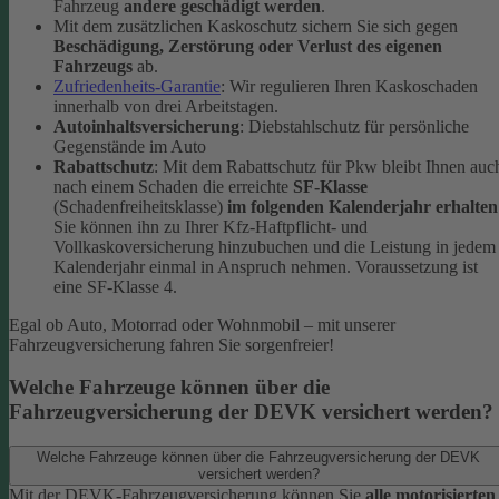
Fahrzeug
andere geschädigt werden
.
Mit dem zusätzlichen Kaskoschutz sichern Sie sich gegen
Beschädigung, Zerstörung oder Verlust des eigenen
Fahrzeugs
ab.
Zufriedenheits-Garantie
: Wir regulieren Ihren Kaskoschaden
innerhalb von drei Arbeitstagen.
Autoinhaltsversicherung
: Diebstahlschutz für persönliche
Gegenstände im Auto
Rabattschutz
: Mit dem Rabattschutz für Pkw bleibt Ihnen auc
nach einem Schaden die erreichte
SF-Klasse
(Schadenfreiheitsklasse)
im folgenden Kalenderjahr erhalten
Sie können ihn zu Ihrer Kfz-Haftpflicht- und
Vollkaskoversicherung hinzubuchen und die Leistung in jedem
Kalenderjahr einmal in Anspruch nehmen. Voraussetzung ist
eine SF-Klasse 4.
Egal ob Auto, Motorrad oder Wohnmobil – mit unserer
Fahrzeugversicherung fahren Sie sorgenfreier!
Welche Fahrzeuge können über die
Fahrzeugversicherung der DEVK versichert werden?
Welche Fahrzeuge können über die Fahrzeugversicherung der DEVK
versichert werden?
Mit der DEVK-Fahrzeugversicherung können Sie
alle motorisierten