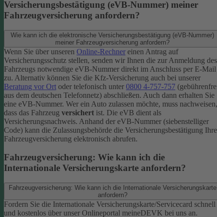
Versicherungsbestätigung (eVB-Nummer) meiner
Fahrzeugversicherung anfordern?
Wie kann ich die elektronische Versicherungsbestätigung (eVB-Nummer)
meiner Fahrzeugversicherung anfordern?
Wenn Sie über unseren
Online-Rechner
einen Antrag auf
Versicherungsschutz stellen, senden wir Ihnen die zur Anmeldung des
Fahrzeugs notwendige eVB-​Nummer direkt im Anschluss per E-Mail
zu.
Alternativ können Sie die Kfz-​Versicherung auch bei unserer
Beratung vor Ort
oder telefonisch unter
0800 4-​757-757
(gebührenfre
aus dem deutschen Telefonnetz) abschließen. Auch dann erhalten Sie
eine eVB-Nummer.
Wer ein Auto zulassen möchte, muss nachweisen
dass das Fahrzeug
versichert
ist. Die eVB dient als
Versicherungsnachweis. Anhand der eVB-Nummer (siebenstelliger
Code) kann die Zulassungsbehörde die Versicherungsbestätigung Ihre
Fahrzeugversicherung elektronisch abrufen.
Fahrzeugversicherung: Wie kann ich die
Internationale Versicherungskarte anfordern?
Fahrzeugversicherung: Wie kann ich die Internationale Versicherungskarte
anfordern?
Fordern Sie die Internationale Versicherungskarte/Servicecard schnell
und kostenlos über unser Onlineportal meineDEVK bei uns an.