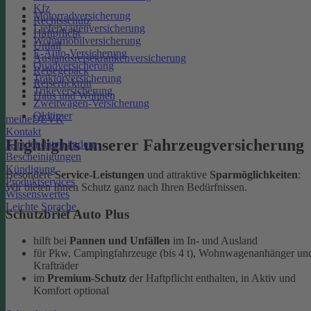
Kfz
Motorradversicherung
Rechtsschutz
Lieferwagenversicherung
Haftpflicht
Wohnmobilversicherung
Unfall
E-Auto-Versicherung
Auslandsreisekrankenversicherung
Quadversicherung
Reisegepäck
Traktorversicherung
Reiserücktritt
Trikeversicherung
Haus und Wohnen
Zweitwagen-Versicherung
Oldtimer
meineDEVK
Kontakt
Highlights unserer Fahrzeugversicherung
Kundendaten ändern
Bescheinigungen
Kündigung
Besondere
Service-Leistungen
und attraktive
Sparmöglichkeiten
:
Produktservices
Wir bieten Ihnen Schutz ganz nach Ihren Bedürfnissen.
Wissenswertes
Leichte Sprache
Schutzbrief Auto Plus
hilft bei
Pannen und Unfällen
im In- und Ausland
für Pkw, Campingfahrzeuge (bis 4 t), Wohnwagenanhänger un
Krafträder
im
Premium-Schutz
der Haftpflicht enthalten, in Aktiv und
Komfort optional