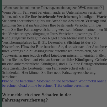
Wann kann ich mit meiner Fahrzeugversicherung zur DEVK wechseln?
Wenn Sie Ihr Fahrzeug bei einem anderen Unternehmen versichert
haben, müssen Sie Ihre
bestehende Versicherung kündigen
.
Warte
Sie damit aber unbedingt bis zur
Annahme des neuen Vertrags
und
kündigen Sie erst im Anschluss Ihre bestehende Versicherung.
Bis
wann Sie Ihre Fahrzeugversicherung wechseln können, entnehmen S
den Versicherungsbedingungen Ihres Versicherungsvertrags. Die
Kündigungsfrist beträgt in der Regel einen Monat zum Ende des
Versicherungsjahres (z. B. 31. Dezember).
Stichtag ist der 30.
November
.
Hinweis:
Bitte beachten Sie, dass wir nach der Annahme
Ihres Vertrags die Zulassungsstelle automatisch informieren, Sie die
Vorversicherung
jedoch
selbst kündigen
müssen.
In einigen Fällen
haben Sie das Recht auf eine
außerordentliche Kündigung
. Gründe
für eine außerordentliche Kündigung sind z. B. eine Beitragserhöhun
ohne zusätzliche Leistungen, ein Fahrzeugwechsel oder ein
Schadenfall.
Hier können Sie Ihre neue Fahrzeugversicherung
berechnen:
Pkw online berechnen
Motorrad online berechnen
Wohnmobil online
berechnen
Quad online berechnen
Trike online berechnen
Wie melde ich einen Schaden in der
Fahrzeugversicherung?