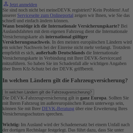
Jetzt anmelden
Sie sind noch nicht bei meineDEVK registriert? Kein Problem! Auf
unserer
Serviceseite zum Onlineportal
zeigen wir Ihnen, wie Sie das
schnell und einfach ändern können.
Wann benötige ich die Internationale Versicherungskarte?
Bei
Auslandsfahrten mit dem eigenen Fahrzeug dient die Internationale
Versicherungskarte als
international gültiger
Versicherungsnachweis
.
In den meisten europäischen Ländern wird
ein solcher Nachweis bei der Einreise nicht mehr verlangt. Trotzdem
empfiehlt es sich,
außerhalb Deutschlands
die Internationale
Versicherungskarte in Verbindung mit Ihrer DEVK-Servicecard
mitzuführen. So haben Sie im Schadenfall alle wichtigen Angaben
über Ihren Kfz-Schutz bei der DEVK griffbereit.
In welchen Ländern gilt die Fahrzeugversicherung?
In welchen Ländern gilt die Fahrzeugversicherung?
Die DEVK-Fahrzeugversicherung gilt in
ganz Europa
. Sollten Sie
mit Ihrem Fahrzeug im außereuropäischen Raum unterwegs sein,
können Sie mit Ihrer
DEVK-Beratung
über eine Erweiterung Ihres
Versicherungsschutzes sprechen.
Wichtig:
Im Ausland wird der Schadenersatz bei einem Unfall nach
der dortigen Rechtslage festgelegt. Das führt dazu, dass Sie unter