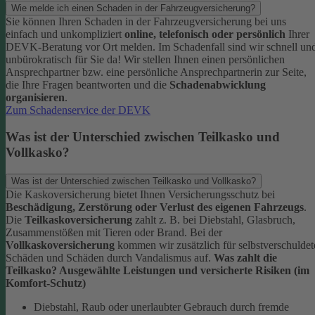
Wie melde ich einen Schaden in der Fahrzeugversicherung?
Sie können Ihren Schaden in der Fahrzeugversicherung bei uns
einfach und unkompliziert
online, telefonisch oder persönlich
Ihrer
DEVK-Beratung vor Ort melden. Im Schadenfall sind wir schnell un
unbürokratisch für Sie da!
Wir stellen Ihnen einen persönlichen
Ansprechpartner bzw. eine persönliche Ansprechpartnerin zur Seite,
die Ihre Fragen beantworten und die
Schadenabwicklung
organisieren
.
Zum Schadenservice der DEVK
Was ist der Unterschied zwischen Teilkasko und
Vollkasko?
Was ist der Unterschied zwischen Teilkasko und Vollkasko?
Die Kaskoversicherung bietet Ihnen Versicherungsschutz bei
Beschädigung, Zerstörung oder Verlust des eigenen Fahrzeugs
.
Die
Teilkaskoversicherung
zahlt z. B. bei Diebstahl, Glasbruch,
Zusammenstößen mit Tieren oder Brand. Bei der
Vollkaskoversicherung
kommen wir zusätzlich für selbstverschuldet
Schäden und Schäden durch Vandalismus auf.
Was zahlt die
Teilkasko? Ausgewählte Leistungen und versicherte Risiken (im
Komfort-Schutz)
Diebstahl, Raub oder unerlaubter Gebrauch durch fremde