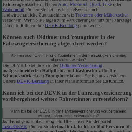
Fahrzeuge
absichern. Neben
Auto
,
Motorrad,
Quad
,
Trike
oder
Wohnmobil
können Sie bei uns beispielsweise auch
landwirtschaftliche Zugmaschinen wie
Traktoren oder Mähdrescher
versichern.
Wenn Sie Fragen zum Versicherungsschutz für Fahrzeuge
haben, hilft Ihnen Ihre
DEVK-Beratung
gerne weiter.
Können auch Oldtimer und Youngtimer in der
Fahrzeugversicherung abgesichert werden?
Können auch Oldtimer und Youngtimer in der Fahrzeugversicherung
abgesichert werden?
Die DEVK bietet Ihnen in der
Oldtimer-Versicherung
maßgeschneiderten Haftpflicht- und Kaskoschutz für Ihr
Schmuckstück
. Auch
Youngtimer
können Sie bei uns versichern.
Unsere
DEVK-Beratung
in Ihrer Nähe informiert Sie ausführlich.
Kann ich bei der DEVK in der Fahrzeugversicherung
vorübergehend weitere Fahrer:innen mitversichern?
Kann ich bei der DEVK in der Fahrzeugversicherung vorübergehend
weitere Fahrer:innen mitversichern?
Ja, das ist ganz einfach möglich! Über unser Kundenportal
meineDEVK
können Sie
dreimal im Jahr bis zu fünf Personen
für
einen Zeitraum von
maximal sechs Wochen kostenlos
mitversichern