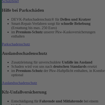
Schutzbrief
Hilfe bei Parkschäden
DEVK-Parkschadenschutz® für
Dellen und Kratzer
Smart-Repair-Verfahren sorgt für
schnelle Behebung
(Erstattung bis max. 250 Euro)
im
Premium-Schutz
unserer Pkw-Kaskoversicherungen
enthalten
Parkschadenschutz
Auslandsschadenschutz
Zusatzleistung für unverschuldete
Unfälle im Ausland
Schaden wird von uns nach
deutschen Standards
ersetzt
im
Premium-Schutz
der Pkw-Haftpflicht enthalten, in Komfor
optional
Auslandsschadenschutz
Kfz-Unfallversicherung
Entschädigung für
Fahrende und Mitfahrende
bei einem