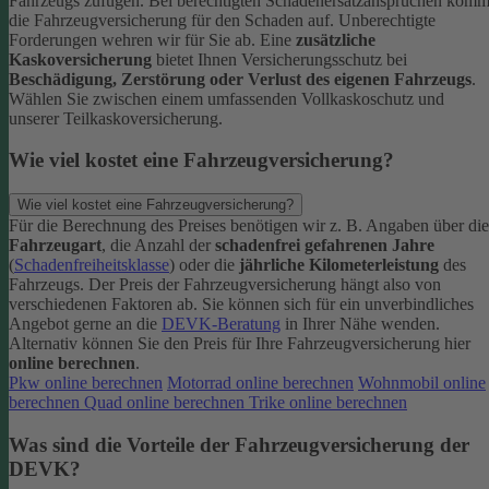
Fahrzeugs zufügen.
Bei berechtigten Schadenersatzansprüchen komm
die Fahrzeugversicherung für den Schaden auf. Unberechtigte
Forderungen wehren wir für Sie ab.
Eine
zusätzliche
Kaskoversicherung
bietet Ihnen Versicherungsschutz bei
Beschädigung, Zerstörung oder Verlust des eigenen Fahrzeugs
.
Wählen Sie zwischen einem umfassenden Vollkaskoschutz und
unserer Teilkaskoversicherung.
Wie viel kostet eine Fahrzeugversicherung?
Wie viel kostet eine Fahrzeugversicherung?
Für die Berechnung des Preises benötigen wir z. B. Angaben über die
Fahrzeugart
, die Anzahl der
schadenfrei gefahrenen Jahre
(
Schadenfreiheitsklasse
) oder die
jährliche Kilometerleistung
des
Fahrzeugs. Der Preis der Fahrzeugversicherung hängt also von
verschiedenen Faktoren ab. Sie können sich für ein unverbindliches
Angebot gerne an die
DEVK-Beratung
in Ihrer Nähe wenden.
Alternativ können Sie den Preis für Ihre Fahrzeugversicherung hier
online berechnen
.
Pkw online berechnen
Motorrad online berechnen
Wohnmobil online
berechnen
Quad online berechnen
Trike online berechnen
Was sind die Vorteile der Fahrzeugversicherung der
DEVK?