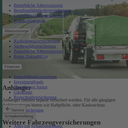
Betriebliche Altersvorsorge
Berufsunfähigkeitsversicherung
Grundfähigkeitsversicherung
Krankentagegeld
Altersvorsorge
Risikolebensversicherung
Sterbegeldversicherung
Betriebliche Altersvorsorge
Rente ZukunftPlus
Finanzen
Immobilienfinanzierung
Investmentfonds
Anhänger
SmartInvest Junior
Girokonto
Restschuldversicherung
Anhänger müssen separat versichert werden. Für alle gängigen
Anhängertypen bieten wir Haftpflicht- oder Kaskoschutz.
Anhängerversicherung
Service
Schadenmeldung
Weitere Fahrzeugversicherungen
Alles zur Schadenmeldung