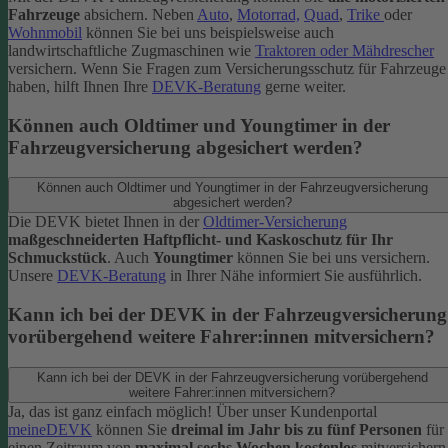
Fahrzeuge
absichern. Neben
Auto
,
Motorrad,
Quad
,
Trike
oder
Wohnmobil
können Sie bei uns beispielsweise auch
landwirtschaftliche Zugmaschinen wie
Traktoren oder Mähdrescher
versichern.
Wenn Sie Fragen zum Versicherungsschutz für Fahrzeuge
haben, hilft Ihnen Ihre
DEVK-Beratung
gerne weiter.
Können auch Oldtimer und Youngtimer in der
Fahrzeugversicherung abgesichert werden?
Können auch Oldtimer und Youngtimer in der Fahrzeugversicherung
abgesichert werden?
Die DEVK bietet Ihnen in der
Oldtimer-Versicherung
maßgeschneiderten Haftpflicht- und Kaskoschutz für Ihr
Schmuckstück
. Auch
Youngtimer
können Sie bei uns versichern.
Unsere
DEVK-Beratung
in Ihrer Nähe informiert Sie ausführlich.
Kann ich bei der DEVK in der Fahrzeugversicherung
vorübergehend weitere Fahrer:innen mitversichern?
Kann ich bei der DEVK in der Fahrzeugversicherung vorübergehend
weitere Fahrer:innen mitversichern?
Ja, das ist ganz einfach möglich! Über unser Kundenportal
meineDEVK
können Sie
dreimal im Jahr bis zu fünf Personen
für
einen Zeitraum von
maximal sechs Wochen kostenlos
mitversichern