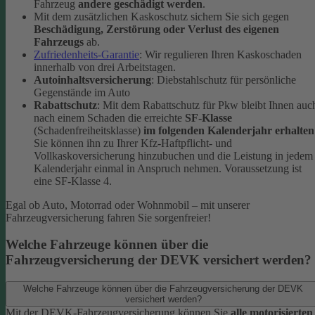
Fahrzeug
andere geschädigt werden
.
Mit dem zusätzlichen Kaskoschutz sichern Sie sich gegen
Beschädigung, Zerstörung oder Verlust des eigenen
Fahrzeugs
ab.
Zufriedenheits-Garantie
: Wir regulieren Ihren Kaskoschaden
innerhalb von drei Arbeitstagen.
Autoinhaltsversicherung
: Diebstahlschutz für persönliche
Gegenstände im Auto
Rabattschutz
: Mit dem Rabattschutz für Pkw bleibt Ihnen auc
nach einem Schaden die erreichte
SF-Klasse
(Schadenfreiheitsklasse)
im folgenden Kalenderjahr erhalten
Sie können ihn zu Ihrer Kfz-Haftpflicht- und
Vollkaskoversicherung hinzubuchen und die Leistung in jedem
Kalenderjahr einmal in Anspruch nehmen. Voraussetzung ist
eine SF-Klasse 4.
Egal ob Auto, Motorrad oder Wohnmobil – mit unserer
Fahrzeugversicherung fahren Sie sorgenfreier!
Welche Fahrzeuge können über die
Fahrzeugversicherung der DEVK versichert werden?
Welche Fahrzeuge können über die Fahrzeugversicherung der DEVK
versichert werden?
Mit der DEVK-Fahrzeugversicherung können Sie
alle motorisierten