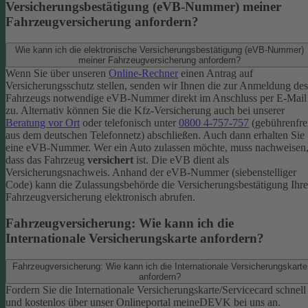
Versicherungsbestätigung (eVB-Nummer) meiner
Fahrzeugversicherung anfordern?
Wie kann ich die elektronische Versicherungsbestätigung (eVB-Nummer)
meiner Fahrzeugversicherung anfordern?
Wenn Sie über unseren
Online-Rechner
einen Antrag auf
Versicherungsschutz stellen, senden wir Ihnen die zur Anmeldung des
Fahrzeugs notwendige eVB-​Nummer direkt im Anschluss per E-Mail
zu.
Alternativ können Sie die Kfz-​Versicherung auch bei unserer
Beratung vor Ort
oder telefonisch unter
0800 4-​757-757
(gebührenfre
aus dem deutschen Telefonnetz) abschließen. Auch dann erhalten Sie
eine eVB-Nummer.
Wer ein Auto zulassen möchte, muss nachweisen
dass das Fahrzeug
versichert
ist. Die eVB dient als
Versicherungsnachweis. Anhand der eVB-Nummer (siebenstelliger
Code) kann die Zulassungsbehörde die Versicherungsbestätigung Ihre
Fahrzeugversicherung elektronisch abrufen.
Fahrzeugversicherung: Wie kann ich die
Internationale Versicherungskarte anfordern?
Fahrzeugversicherung: Wie kann ich die Internationale Versicherungskarte
anfordern?
Fordern Sie die Internationale Versicherungskarte/Servicecard schnell
und kostenlos über unser Onlineportal meineDEVK bei uns an.