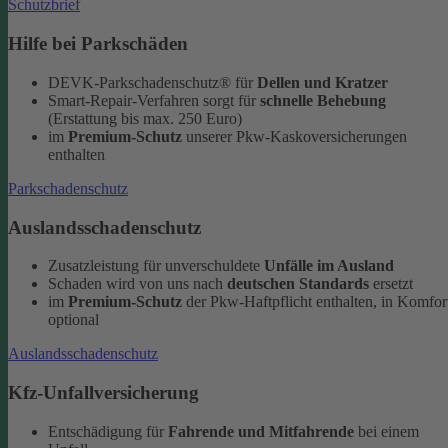
Schutzbrief
Hilfe bei Parkschäden
DEVK-Parkschadenschutz® für
Dellen und Kratzer
Smart-Repair-Verfahren sorgt für
schnelle Behebung
(Erstattung bis max. 250 Euro)
im
Premium-Schutz
unserer Pkw-Kaskoversicherungen
enthalten
Parkschadenschutz
Auslandsschadenschutz
Zusatzleistung für unverschuldete
Unfälle im Ausland
Schaden wird von uns nach
deutschen Standards
ersetzt
im
Premium-Schutz
der Pkw-Haftpflicht enthalten, in Komfor
optional
Auslandsschadenschutz
Kfz-Unfallversicherung
Entschädigung für
Fahrende und Mitfahrende
bei einem