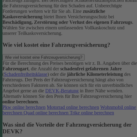
Fahrzeugs zufügen.
Bei berechtigten Schadenersatzansprüchen komm
die Fahrzeugversicherung für den Schaden auf. Unberechtigte
Forderungen wehren wir für Sie ab.
Eine
zusätzliche
Kaskoversicherung
bietet Ihnen Versicherungsschutz bei
Beschädigung, Zerstörung oder Verlust des eigenen Fahrzeugs
.
Wählen Sie zwischen einem umfassenden Vollkaskoschutz und
unserer Teilkaskoversicherung.
Wie viel kostet eine Fahrzeugversicherung?
Wie viel kostet eine Fahrzeugversicherung?
Für die Berechnung des Preises benötigen wir z. B. Angaben über die
Fahrzeugart
, die Anzahl der
schadenfrei gefahrenen Jahre
(
Schadenfreiheitsklasse
) oder die
jährliche Kilometerleistung
des
Fahrzeugs. Der Preis der Fahrzeugversicherung hängt also von
verschiedenen Faktoren ab. Sie können sich für ein unverbindliches
Angebot gerne an die
DEVK-Beratung
in Ihrer Nähe wenden.
Alternativ können Sie den Preis für Ihre Fahrzeugversicherung hier
online berechnen
.
Pkw online berechnen
Motorrad online berechnen
Wohnmobil online
berechnen
Quad online berechnen
Trike online berechnen
Was sind die Vorteile der Fahrzeugversicherung der
DEVK?