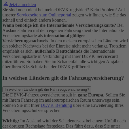
Jetzt anmelden
Sie sind noch nicht bei meineDEVK registriert? Kein Problem! Auf
unserer
Serviceseite zum Onlineportal
zeigen wir Ihnen, wie Sie das
schnell und einfach ändern können.
Wann benötige ich die Internationale Versicherungskarte?
Bei
Auslandsfahrten mit dem eigenen Fahrzeug dient die Internationale
Versicherungskarte als
international gültiger
Versicherungsnachweis
.
In den meisten europäischen Ländern wird
ein solcher Nachweis bei der Einreise nicht mehr verlangt. Trotzdem
empfiehlt es sich,
außerhalb Deutschlands
die Internationale
Versicherungskarte in Verbindung mit Ihrer DEVK-Servicecard
mitzuführen. So haben Sie im Schadenfall alle wichtigen Angaben
über Ihren Kfz-Schutz bei der DEVK griffbereit.
In welchen Ländern gilt die Fahrzeugversicherung?
In welchen Ländern gilt die Fahrzeugversicherung?
Die DEVK-Fahrzeugversicherung gilt in
ganz Europa
. Sollten Sie
mit Ihrem Fahrzeug im außereuropäischen Raum unterwegs sein,
können Sie mit Ihrer
DEVK-Beratung
über eine Erweiterung Ihres
Versicherungsschutzes sprechen.
Wichtig:
Im Ausland wird der Schadenersatz bei einem Unfall nach
der dortigen Rechtslage festgelegt. Das führt dazu, dass Sie unter