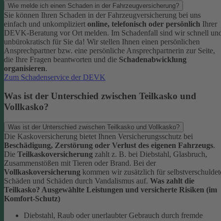
Wie melde ich einen Schaden in der Fahrzeugversicherung?
Sie können Ihren Schaden in der Fahrzeugversicherung bei uns
einfach und unkompliziert
online, telefonisch oder persönlich
Ihrer
DEVK-Beratung vor Ort melden. Im Schadenfall sind wir schnell un
unbürokratisch für Sie da!
Wir stellen Ihnen einen persönlichen
Ansprechpartner bzw. eine persönliche Ansprechpartnerin zur Seite,
die Ihre Fragen beantworten und die
Schadenabwicklung
organisieren
.
Zum Schadenservice der DEVK
Was ist der Unterschied zwischen Teilkasko und
Vollkasko?
Was ist der Unterschied zwischen Teilkasko und Vollkasko?
Die Kaskoversicherung bietet Ihnen Versicherungsschutz bei
Beschädigung, Zerstörung oder Verlust des eigenen Fahrzeugs
.
Die
Teilkaskoversicherung
zahlt z. B. bei Diebstahl, Glasbruch,
Zusammenstößen mit Tieren oder Brand. Bei der
Vollkaskoversicherung
kommen wir zusätzlich für selbstverschuldet
Schäden und Schäden durch Vandalismus auf.
Was zahlt die
Teilkasko? Ausgewählte Leistungen und versicherte Risiken (im
Komfort-Schutz)
Diebstahl, Raub oder unerlaubter Gebrauch durch fremde