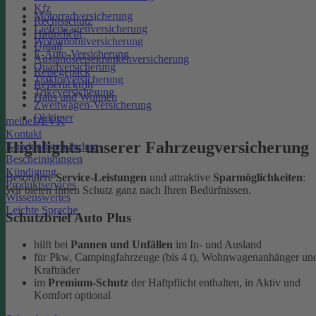
Kfz
Motorradversicherung
Rechtsschutz
Lieferwagenversicherung
Haftpflicht
Wohnmobilversicherung
Unfall
E-Auto-Versicherung
Auslandsreisekrankenversicherung
Quadversicherung
Reisegepäck
Traktorversicherung
Reiserücktritt
Trikeversicherung
Haus und Wohnen
Zweitwagen-Versicherung
Oldtimer
meineDEVK
Kontakt
Highlights unserer Fahrzeugversicherung
Kundendaten ändern
Bescheinigungen
Kündigung
Besondere
Service-Leistungen
und attraktive
Sparmöglichkeiten
:
Produktservices
Wir bieten Ihnen Schutz ganz nach Ihren Bedürfnissen.
Wissenswertes
Leichte Sprache
Schutzbrief Auto Plus
hilft bei
Pannen und Unfällen
im In- und Ausland
für Pkw, Campingfahrzeuge (bis 4 t), Wohnwagenanhänger un
Krafträder
im
Premium-Schutz
der Haftpflicht enthalten, in Aktiv und
Komfort optional