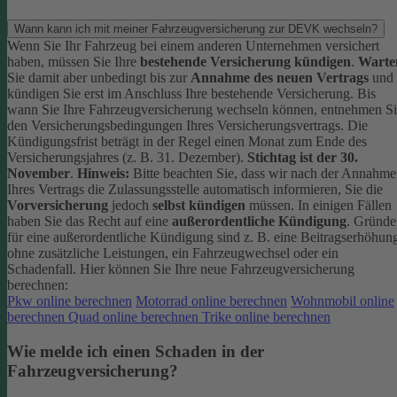
Wann kann ich mit meiner Fahrzeugversicherung zur DEVK wechseln?
Wenn Sie Ihr Fahrzeug bei einem anderen Unternehmen versichert
haben, müssen Sie Ihre
bestehende Versicherung kündigen
.
Warte
Sie damit aber unbedingt bis zur
Annahme des neuen Vertrags
und
kündigen Sie erst im Anschluss Ihre bestehende Versicherung.
Bis
wann Sie Ihre Fahrzeugversicherung wechseln können, entnehmen S
den Versicherungsbedingungen Ihres Versicherungsvertrags. Die
Kündigungsfrist beträgt in der Regel einen Monat zum Ende des
Versicherungsjahres (z. B. 31. Dezember).
Stichtag ist der 30.
November
.
Hinweis:
Bitte beachten Sie, dass wir nach der Annahme
Ihres Vertrags die Zulassungsstelle automatisch informieren, Sie die
Vorversicherung
jedoch
selbst kündigen
müssen.
In einigen Fällen
haben Sie das Recht auf eine
außerordentliche Kündigung
. Gründe
für eine außerordentliche Kündigung sind z. B. eine Beitragserhöhun
ohne zusätzliche Leistungen, ein Fahrzeugwechsel oder ein
Schadenfall.
Hier können Sie Ihre neue Fahrzeugversicherung
berechnen:
Pkw online berechnen
Motorrad online berechnen
Wohnmobil online
berechnen
Quad online berechnen
Trike online berechnen
Wie melde ich einen Schaden in der
Fahrzeugversicherung?