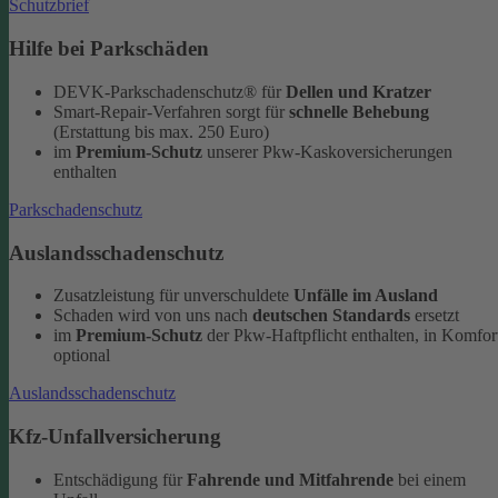
Schutzbrief
Hilfe bei Parkschäden
DEVK-Parkschadenschutz® für
Dellen und Kratzer
Smart-Repair-Verfahren sorgt für
schnelle Behebung
(Erstattung bis max. 250 Euro)
im
Premium-Schutz
unserer Pkw-Kaskoversicherungen
enthalten
Parkschadenschutz
Auslandsschadenschutz
Zusatzleistung für unverschuldete
Unfälle im Ausland
Schaden wird von uns nach
deutschen Standards
ersetzt
im
Premium-Schutz
der Pkw-Haftpflicht enthalten, in Komfor
optional
Auslandsschadenschutz
Kfz-Unfallversicherung
Entschädigung für
Fahrende und Mitfahrende
bei einem