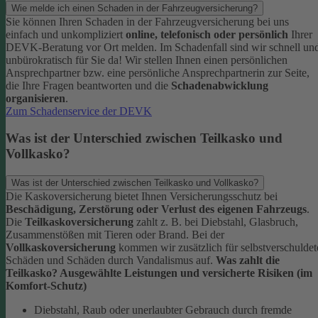
Wie melde ich einen Schaden in der Fahrzeugversicherung?
Sie können Ihren Schaden in der Fahrzeugversicherung bei uns
einfach und unkompliziert
online, telefonisch oder persönlich
Ihrer
DEVK-Beratung vor Ort melden. Im Schadenfall sind wir schnell un
unbürokratisch für Sie da!
Wir stellen Ihnen einen persönlichen
Ansprechpartner bzw. eine persönliche Ansprechpartnerin zur Seite,
die Ihre Fragen beantworten und die
Schadenabwicklung
organisieren
.
Zum Schadenservice der DEVK
Was ist der Unterschied zwischen Teilkasko und
Vollkasko?
Was ist der Unterschied zwischen Teilkasko und Vollkasko?
Die Kaskoversicherung bietet Ihnen Versicherungsschutz bei
Beschädigung, Zerstörung oder Verlust des eigenen Fahrzeugs
.
Die
Teilkaskoversicherung
zahlt z. B. bei Diebstahl, Glasbruch,
Zusammenstößen mit Tieren oder Brand. Bei der
Vollkaskoversicherung
kommen wir zusätzlich für selbstverschuldet
Schäden und Schäden durch Vandalismus auf.
Was zahlt die
Teilkasko? Ausgewählte Leistungen und versicherte Risiken (im
Komfort-Schutz)
Diebstahl, Raub oder unerlaubter Gebrauch durch fremde