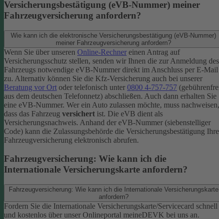
Versicherungsbestätigung (eVB-Nummer) meiner
Fahrzeugversicherung anfordern?
Wie kann ich die elektronische Versicherungsbestätigung (eVB-Nummer)
meiner Fahrzeugversicherung anfordern?
Wenn Sie über unseren
Online-Rechner
einen Antrag auf
Versicherungsschutz stellen, senden wir Ihnen die zur Anmeldung des
Fahrzeugs notwendige eVB-​Nummer direkt im Anschluss per E-Mail
zu.
Alternativ können Sie die Kfz-​Versicherung auch bei unserer
Beratung vor Ort
oder telefonisch unter
0800 4-​757-757
(gebührenfre
aus dem deutschen Telefonnetz) abschließen. Auch dann erhalten Sie
eine eVB-Nummer.
Wer ein Auto zulassen möchte, muss nachweisen
dass das Fahrzeug
versichert
ist. Die eVB dient als
Versicherungsnachweis. Anhand der eVB-Nummer (siebenstelliger
Code) kann die Zulassungsbehörde die Versicherungsbestätigung Ihre
Fahrzeugversicherung elektronisch abrufen.
Fahrzeugversicherung: Wie kann ich die
Internationale Versicherungskarte anfordern?
Fahrzeugversicherung: Wie kann ich die Internationale Versicherungskarte
anfordern?
Fordern Sie die Internationale Versicherungskarte/Servicecard schnell
und kostenlos über unser Onlineportal meineDEVK bei uns an.