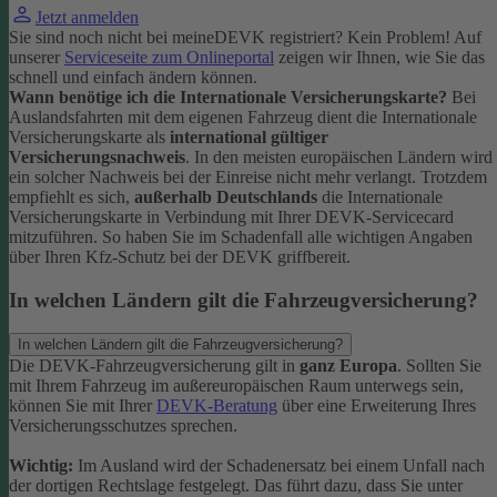
Jetzt anmelden
Sie sind noch nicht bei meineDEVK registriert? Kein Problem! Auf
unserer
Serviceseite zum Onlineportal
zeigen wir Ihnen, wie Sie das
schnell und einfach ändern können.
Wann benötige ich die Internationale Versicherungskarte?
Bei
Auslandsfahrten mit dem eigenen Fahrzeug dient die Internationale
Versicherungskarte als
international gültiger
Versicherungsnachweis
.
In den meisten europäischen Ländern wird
ein solcher Nachweis bei der Einreise nicht mehr verlangt. Trotzdem
empfiehlt es sich,
außerhalb Deutschlands
die Internationale
Versicherungskarte in Verbindung mit Ihrer DEVK-Servicecard
mitzuführen. So haben Sie im Schadenfall alle wichtigen Angaben
über Ihren Kfz-Schutz bei der DEVK griffbereit.
In welchen Ländern gilt die Fahrzeugversicherung?
In welchen Ländern gilt die Fahrzeugversicherung?
Die DEVK-Fahrzeugversicherung gilt in
ganz Europa
. Sollten Sie
mit Ihrem Fahrzeug im außereuropäischen Raum unterwegs sein,
können Sie mit Ihrer
DEVK-Beratung
über eine Erweiterung Ihres
Versicherungsschutzes sprechen.
Wichtig:
Im Ausland wird der Schadenersatz bei einem Unfall nach
der dortigen Rechtslage festgelegt. Das führt dazu, dass Sie unter