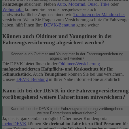
Fahrzeuge
absichern. Neben
Auto
,
Motorrad,
Quad
,
Trike
oder
Wohnmobil
können Sie bei uns beispielsweise auch
landwirtschaftliche Zugmaschinen wie
Traktoren oder Mähdrescher
versichern.
Wenn Sie Fragen zum Versicherungsschutz für Fahrzeuge
haben, hilft Ihnen Ihre
DEVK-Beratung
gerne weiter.
Können auch Oldtimer und Youngtimer in der
Fahrzeugversicherung abgesichert werden?
Können auch Oldtimer und Youngtimer in der Fahrzeugversicherung
abgesichert werden?
Die DEVK bietet Ihnen in der
Oldtimer-Versicherung
maßgeschneiderten Haftpflicht- und Kaskoschutz für Ihr
Schmuckstück
. Auch
Youngtimer
können Sie bei uns versichern.
Unsere
DEVK-Beratung
in Ihrer Nähe informiert Sie ausführlich.
Kann ich bei der DEVK in der Fahrzeugversicherung
vorübergehend weitere Fahrer:innen mitversichern?
Kann ich bei der DEVK in der Fahrzeugversicherung vorübergehend
weitere Fahrer:innen mitversichern?
Ja, das ist ganz einfach möglich! Über unser Kundenportal
meineDEVK
können Sie
dreimal im Jahr bis zu fünf Personen
für
einen Zeitraum von
maximal sechs Wochen kostenlos
mitversichern