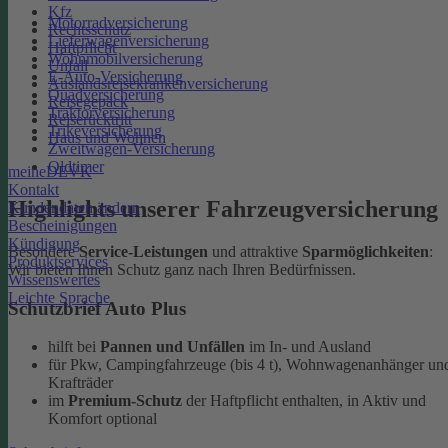
Kfz
Motorradversicherung
Rechtsschutz
Lieferwagenversicherung
Haftpflicht
Wohnmobilversicherung
Unfall
E-Auto-Versicherung
Auslandsreisekrankenversicherung
Quadversicherung
Reisegepäck
Traktorversicherung
Reiserücktritt
Trikeversicherung
Haus und Wohnen
Zweitwagen-Versicherung
Oldtimer
meineDEVK
Kontakt
Highlights unserer Fahrzeugversicherung
Kundendaten ändern
Bescheinigungen
Kündigung
Besondere
Service-Leistungen
und attraktive
Sparmöglichkeiten
:
Produktservices
Wir bieten Ihnen Schutz ganz nach Ihren Bedürfnissen.
Wissenswertes
Leichte Sprache
Schutzbrief Auto Plus
hilft bei
Pannen und Unfällen
im In- und Ausland
für Pkw, Campingfahrzeuge (bis 4 t), Wohnwagenanhänger un
Krafträder
im
Premium-Schutz
der Haftpflicht enthalten, in Aktiv und
Komfort optional