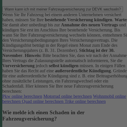
Wann kann ich mit meiner Fahrzeugversicherung zur DEVK wechseln?
Wenn Sie Ihr Fahrzeug bei einem anderen Unternehmen versichert
haben, müssen Sie Ihre
bestehende Versicherung kündigen
.
Warte
Sie damit aber unbedingt bis zur
Annahme des neuen Vertrags
und
kündigen Sie erst im Anschluss Ihre bestehende Versicherung.
Bis
wann Sie Ihre Fahrzeugversicherung wechseln können, entnehmen S
den Versicherungsbedingungen Ihres Versicherungsvertrags. Die
Kündigungsfrist beträgt in der Regel einen Monat zum Ende des
Versicherungsjahres (z. B. 31. Dezember).
Stichtag ist der 30.
November
.
Hinweis:
Bitte beachten Sie, dass wir nach der Annahme
Ihres Vertrags die Zulassungsstelle automatisch informieren, Sie die
Vorversicherung
jedoch
selbst kündigen
müssen.
In einigen Fällen
haben Sie das Recht auf eine
außerordentliche Kündigung
. Gründe
für eine außerordentliche Kündigung sind z. B. eine Beitragserhöhun
ohne zusätzliche Leistungen, ein Fahrzeugwechsel oder ein
Schadenfall.
Hier können Sie Ihre neue Fahrzeugversicherung
berechnen:
Pkw online berechnen
Motorrad online berechnen
Wohnmobil online
berechnen
Quad online berechnen
Trike online berechnen
Wie melde ich einen Schaden in der
Fahrzeugversicherung?