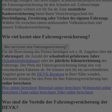
Fahrzeugs zufügen.
Bei berechtigten Schadenersatzansprüchen komm
die Fahrzeugversicherung für den Schaden auf. Unberechtigte
Forderungen wehren wir für Sie ab.
Eine
zusätzliche
Kaskoversicherung
bietet Ihnen Versicherungsschutz bei
Beschädigung, Zerstörung oder Verlust des eigenen Fahrzeugs
.
Wählen Sie zwischen einem umfassenden Vollkaskoschutz und
unserer Teilkaskoversicherung.
Wie viel kostet eine Fahrzeugversicherung?
Wie viel kostet eine Fahrzeugversicherung?
Für die Berechnung des Preises benötigen wir z. B. Angaben über die
Fahrzeugart
, die Anzahl der
schadenfrei gefahrenen Jahre
(
Schadenfreiheitsklasse
) oder die
jährliche Kilometerleistung
des
Fahrzeugs. Der Preis der Fahrzeugversicherung hängt also von
verschiedenen Faktoren ab. Sie können sich für ein unverbindliches
Angebot gerne an die
DEVK-Beratung
in Ihrer Nähe wenden.
Alternativ können Sie den Preis für Ihre Fahrzeugversicherung hier
online berechnen
.
Pkw online berechnen
Motorrad online berechnen
Wohnmobil online
berechnen
Quad online berechnen
Trike online berechnen
Was sind die Vorteile der Fahrzeugversicherung der
DEVK?