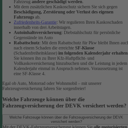
Fahrzeug
andere geschädigt werden
.
Mit dem zusätzlichen Kaskoschutz sichern Sie sich gegen
Beschädigung, Zerstörung oder Verlust des eigenen
Fahrzeugs
ab.
Zufriedenheits-Garantie
: Wir regulieren Ihren Kaskoschaden
innerhalb von drei Arbeitstagen.
Autoinhaltsversicherung
: Diebstahlschutz für persönliche
Gegenstände im Auto
Rabattschutz
: Mit dem Rabattschutz für Pkw bleibt Ihnen auc
nach einem Schaden die erreichte
SF-Klasse
(Schadenfreiheitsklasse)
im folgenden Kalenderjahr erhalten
Sie können ihn zu Ihrer Kfz-Haftpflicht- und
Vollkaskoversicherung hinzubuchen und die Leistung in jedem
Kalenderjahr einmal in Anspruch nehmen. Voraussetzung ist
eine SF-Klasse 4.
Egal ob Auto, Motorrad oder Wohnmobil – mit unserer
Fahrzeugversicherung fahren Sie sorgenfreier!
Welche Fahrzeuge können über die
Fahrzeugversicherung der DEVK versichert werden?
Welche Fahrzeuge können über die Fahrzeugversicherung der DEVK
versichert werden?
Mit der DEVK-Fahrzeugversicherung können Sie
alle motorisierten