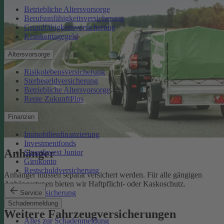
Betriebliche Altersvorsorge
Berufsunfähigkeitsversicherung
Grundfähigkeitsversicherung
Krankentagegeld
Altersvorsorge
Risikolebensversicherung
Sterbegeldversicherung
Betriebliche Altersvorsorge
Rente ZukunftPlus
Finanzen
Immobilienfinanzierung
Investmentfonds
Anhänger
SmartInvest Junior
Girokonto
Restschuldversicherung
Anhänger müssen separat versichert werden. Für alle gängigen
Anhängertypen bieten wir Haftpflicht- oder Kaskoschutz.
Anhängerversicherung
Service
Schadenmeldung
Weitere Fahrzeugversicherungen
Alles zur Schadenmeldung