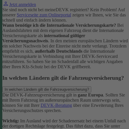
Jetzt anmelden
Sie sind noch nicht bei meineDEVK registriert? Kein Problem! Auf
unserer
Serviceseite zum Onlineportal
zeigen wir Ihnen, wie Sie das
schnell und einfach ändern können.
Wann benötige ich die Internationale Versicherungskarte?
Bei
Auslandsfahrten mit dem eigenen Fahrzeug dient die Internationale
Versicherungskarte als
international gültiger
Versicherungsnachweis
.
In den meisten europäischen Ländern wird
ein solcher Nachweis bei der Einreise nicht mehr verlangt. Trotzdem
empfiehlt es sich,
außerhalb Deutschlands
die Internationale
Versicherungskarte in Verbindung mit Ihrer DEVK-Servicecard
mitzuführen. So haben Sie im Schadenfall alle wichtigen Angaben
über Ihren Kfz-Schutz bei der DEVK griffbereit.
In welchen Ländern gilt die Fahrzeugversicherung?
In welchen Ländern gilt die Fahrzeugversicherung?
Die DEVK-Fahrzeugversicherung gilt in
ganz Europa
. Sollten Sie
mit Ihrem Fahrzeug im außereuropäischen Raum unterwegs sein,
können Sie mit Ihrer
DEVK-Beratung
über eine Erweiterung Ihres
Versicherungsschutzes sprechen.
Wichtig:
Im Ausland wird der Schadenersatz bei einem Unfall nach
der dortigen Rechtslage festgelegt. Das führt dazu, dass Sie unter