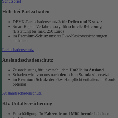
Schutzbrief
Hilfe bei Parkschäden
DEVK-Parkschadenschutz® für
Dellen und Kratzer
Smart-Repair-Verfahren sorgt für
schnelle Behebung
(Erstattung bis max. 250 Euro)
im
Premium-Schutz
unserer Pkw-Kaskoversicherungen
enthalten
Parkschadenschutz
Auslandsschadenschutz
Zusatzleistung für unverschuldete
Unfälle im Ausland
Schaden wird von uns nach
deutschen Standards
ersetzt
im
Premium-Schutz
der Pkw-Haftpflicht enthalten, in Komfor
optional
Auslandsschadenschutz
Kfz-Unfallversicherung
Entschädigung für
Fahrende und Mitfahrende
bei einem