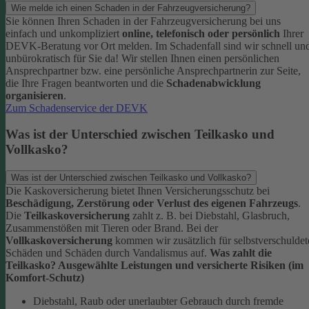
Wie melde ich einen Schaden in der Fahrzeugversicherung?
Sie können Ihren Schaden in der Fahrzeugversicherung bei uns
einfach und unkompliziert
online, telefonisch oder persönlich
Ihrer
DEVK-Beratung vor Ort melden. Im Schadenfall sind wir schnell un
unbürokratisch für Sie da!
Wir stellen Ihnen einen persönlichen
Ansprechpartner bzw. eine persönliche Ansprechpartnerin zur Seite,
die Ihre Fragen beantworten und die
Schadenabwicklung
organisieren
.
Zum Schadenservice der DEVK
Was ist der Unterschied zwischen Teilkasko und
Vollkasko?
Was ist der Unterschied zwischen Teilkasko und Vollkasko?
Die Kaskoversicherung bietet Ihnen Versicherungsschutz bei
Beschädigung, Zerstörung oder Verlust des eigenen Fahrzeugs
.
Die
Teilkaskoversicherung
zahlt z. B. bei Diebstahl, Glasbruch,
Zusammenstößen mit Tieren oder Brand. Bei der
Vollkaskoversicherung
kommen wir zusätzlich für selbstverschuldet
Schäden und Schäden durch Vandalismus auf.
Was zahlt die
Teilkasko? Ausgewählte Leistungen und versicherte Risiken (im
Komfort-Schutz)
Diebstahl, Raub oder unerlaubter Gebrauch durch fremde