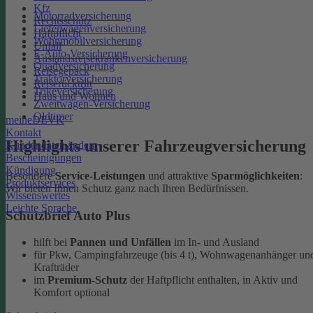
Kfz
Motorradversicherung
Rechtsschutz
Lieferwagenversicherung
Haftpflicht
Wohnmobilversicherung
Unfall
E-Auto-Versicherung
Auslandsreisekrankenversicherung
Quadversicherung
Reisegepäck
Traktorversicherung
Reiserücktritt
Trikeversicherung
Haus und Wohnen
Zweitwagen-Versicherung
Oldtimer
meineDEVK
Kontakt
Highlights unserer Fahrzeugversicherung
Kundendaten ändern
Bescheinigungen
Kündigung
Besondere
Service-Leistungen
und attraktive
Sparmöglichkeiten
:
Produktservices
Wir bieten Ihnen Schutz ganz nach Ihren Bedürfnissen.
Wissenswertes
Leichte Sprache
Schutzbrief Auto Plus
hilft bei
Pannen und Unfällen
im In- und Ausland
für Pkw, Campingfahrzeuge (bis 4 t), Wohnwagenanhänger un
Krafträder
im
Premium-Schutz
der Haftpflicht enthalten, in Aktiv und
Komfort optional