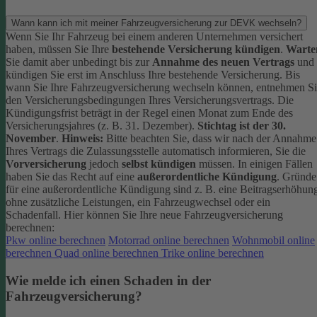
Wann kann ich mit meiner Fahrzeugversicherung zur DEVK wechseln?
Wenn Sie Ihr Fahrzeug bei einem anderen Unternehmen versichert
haben, müssen Sie Ihre
bestehende Versicherung kündigen
.
Warte
Sie damit aber unbedingt bis zur
Annahme des neuen Vertrags
und
kündigen Sie erst im Anschluss Ihre bestehende Versicherung.
Bis
wann Sie Ihre Fahrzeugversicherung wechseln können, entnehmen S
den Versicherungsbedingungen Ihres Versicherungsvertrags. Die
Kündigungsfrist beträgt in der Regel einen Monat zum Ende des
Versicherungsjahres (z. B. 31. Dezember).
Stichtag ist der 30.
November
.
Hinweis:
Bitte beachten Sie, dass wir nach der Annahme
Ihres Vertrags die Zulassungsstelle automatisch informieren, Sie die
Vorversicherung
jedoch
selbst kündigen
müssen.
In einigen Fällen
haben Sie das Recht auf eine
außerordentliche Kündigung
. Gründe
für eine außerordentliche Kündigung sind z. B. eine Beitragserhöhun
ohne zusätzliche Leistungen, ein Fahrzeugwechsel oder ein
Schadenfall.
Hier können Sie Ihre neue Fahrzeugversicherung
berechnen:
Pkw online berechnen
Motorrad online berechnen
Wohnmobil online
berechnen
Quad online berechnen
Trike online berechnen
Wie melde ich einen Schaden in der
Fahrzeugversicherung?