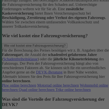
Fahrzeugs zufügen.
Bei berechtigten Schadenersatzansprüchen komm
die Fahrzeugversicherung für den Schaden auf. Unberechtigte
Forderungen wehren wir für Sie ab.
Eine
zusätzliche
Kaskoversicherung
bietet Ihnen Versicherungsschutz bei
Beschädigung, Zerstörung oder Verlust des eigenen Fahrzeugs
.
Wählen Sie zwischen einem umfassenden Vollkaskoschutz und
unserer Teilkaskoversicherung.
Wie viel kostet eine Fahrzeugversicherung?
Wie viel kostet eine Fahrzeugversicherung?
Für die Berechnung des Preises benötigen wir z. B. Angaben über die
Fahrzeugart
, die Anzahl der
schadenfrei gefahrenen Jahre
(
Schadenfreiheitsklasse
) oder die
jährliche Kilometerleistung
des
Fahrzeugs. Der Preis der Fahrzeugversicherung hängt also von
verschiedenen Faktoren ab. Sie können sich für ein unverbindliches
Angebot gerne an die
DEVK-Beratung
in Ihrer Nähe wenden.
Alternativ können Sie den Preis für Ihre Fahrzeugversicherung hier
online berechnen
.
Pkw online berechnen
Motorrad online berechnen
Wohnmobil online
berechnen
Quad online berechnen
Trike online berechnen
Was sind die Vorteile der Fahrzeugversicherung der
DEVK?