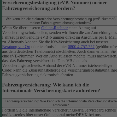
Versicherungsbestätigung (eVB-Nummer) meiner
Fahrzeugversicherung anfordern?
Wie kann ich die elektronische Versicherungsbestätigung (eVB-Nummer)
meiner Fahrzeugversicherung anfordern?
Wenn Sie über unseren
Online-Rechner
einen Antrag auf
Versicherungsschutz stellen, senden wir Ihnen die zur Anmeldung des
Fahrzeugs notwendige eVB-​Nummer direkt im Anschluss per E-Mail
zu.
Alternativ können Sie die Kfz-​Versicherung auch bei unserer
Beratung vor Ort
oder telefonisch unter
0800 4-​757-757
(gebührenfre
aus dem deutschen Telefonnetz) abschließen. Auch dann erhalten Sie
eine eVB-Nummer.
Wer ein Auto zulassen möchte, muss nachweisen
dass das Fahrzeug
versichert
ist. Die eVB dient als
Versicherungsnachweis. Anhand der eVB-Nummer (siebenstelliger
Code) kann die Zulassungsbehörde die Versicherungsbestätigung Ihre
Fahrzeugversicherung elektronisch abrufen.
Fahrzeugversicherung: Wie kann ich die
Internationale Versicherungskarte anfordern?
Fahrzeugversicherung: Wie kann ich die Internationale Versicherungskarte
anfordern?
Fordern Sie die Internationale Versicherungskarte/Servicecard schnell
und kostenlos über unser Onlineportal meineDEVK bei uns an.