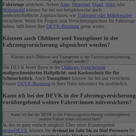
Fahrzeuge
absichern. Neben
Auto
,
Motorrad,
Quad
,
Trike
oder
Wohnmobil
können Sie bei uns beispielsweise auch
landwirtschaftliche Zugmaschinen wie
Traktoren oder Mähdrescher
versichern.
Wenn Sie Fragen zum Versicherungsschutz für Fahrzeuge
haben, hilft Ihnen Ihre
DEVK-Beratung
gerne weiter.
Können auch Oldtimer und Youngtimer in der
Fahrzeugversicherung abgesichert werden?
Können auch Oldtimer und Youngtimer in der Fahrzeugversicherung
abgesichert werden?
Die DEVK bietet Ihnen in der
Oldtimer-Versicherung
maßgeschneiderten Haftpflicht- und Kaskoschutz für Ihr
Schmuckstück
. Auch
Youngtimer
können Sie bei uns versichern.
Unsere
DEVK-Beratung
in Ihrer Nähe informiert Sie ausführlich.
Kann ich bei der DEVK in der Fahrzeugversicherung
vorübergehend weitere Fahrer:innen mitversichern?
Kann ich bei der DEVK in der Fahrzeugversicherung vorübergehend
weitere Fahrer:innen mitversichern?
Ja, das ist ganz einfach möglich! Über unser Kundenportal
meineDEVK
können Sie
dreimal im Jahr bis zu fünf Personen
für
einen Zeitraum von
maximal sechs Wochen kostenlos
mitversichern