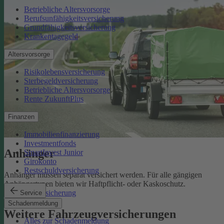
Betriebliche Altersvorsorge
Berufsunfähigkeitsversicherung
Grundfähigkeitsversicherung
Krankentagegeld
Altersvorsorge
Risikolebensversicherung
Sterbegeldversicherung
Betriebliche Altersvorsorge
Rente ZukunftPlus
Finanzen
Immobilienfinanzierung
Investmentfonds
Anhänger
SmartInvest Junior
Girokonto
Restschuldversicherung
Anhänger müssen separat versichert werden. Für alle gängigen
Anhängertypen bieten wir Haftpflicht- oder Kaskoschutz.
Anhängerversicherung
Service
Schadenmeldung
Weitere Fahrzeugversicherungen
Alles zur Schadenmeldung