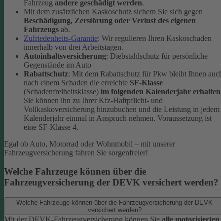
Fahrzeug
andere geschädigt werden
.
Mit dem zusätzlichen Kaskoschutz sichern Sie sich gegen
Beschädigung, Zerstörung oder Verlust des eigenen
Fahrzeugs
ab.
Zufriedenheits-Garantie
: Wir regulieren Ihren Kaskoschaden
innerhalb von drei Arbeitstagen.
Autoinhaltsversicherung
: Diebstahlschutz für persönliche
Gegenstände im Auto
Rabattschutz
: Mit dem Rabattschutz für Pkw bleibt Ihnen auc
nach einem Schaden die erreichte
SF-Klasse
(Schadenfreiheitsklasse)
im folgenden Kalenderjahr erhalten
Sie können ihn zu Ihrer Kfz-Haftpflicht- und
Vollkaskoversicherung hinzubuchen und die Leistung in jedem
Kalenderjahr einmal in Anspruch nehmen. Voraussetzung ist
eine SF-Klasse 4.
Egal ob Auto, Motorrad oder Wohnmobil – mit unserer
Fahrzeugversicherung fahren Sie sorgenfreier!
Welche Fahrzeuge können über die
Fahrzeugversicherung der DEVK versichert werden?
Welche Fahrzeuge können über die Fahrzeugversicherung der DEVK
versichert werden?
Mit der DEVK-Fahrzeugversicherung können Sie
alle motorisierten