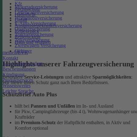
Kfz
Motorradversicherung
Rechtsschutz
Lieferwagenversicherung
Haftpflicht
Wohnmobilversicherung
Unfall
E-Auto-Versicherung
Auslandsreisekrankenversicherung
Quadversicherung
Reisegepäck
Traktorversicherung
Reiserücktritt
Trikeversicherung
Haus und Wohnen
Zweitwagen-Versicherung
Oldtimer
meineDEVK
Kontakt
Highlights unserer Fahrzeugversicherung
Kundendaten ändern
Bescheinigungen
Kündigung
Besondere
Service-Leistungen
und attraktive
Sparmöglichkeiten
:
Produktservices
Wir bieten Ihnen Schutz ganz nach Ihren Bedürfnissen.
Wissenswertes
Leichte Sprache
Schutzbrief Auto Plus
hilft bei
Pannen und Unfällen
im In- und Ausland
für Pkw, Campingfahrzeuge (bis 4 t), Wohnwagenanhänger un
Krafträder
im
Premium-Schutz
der Haftpflicht enthalten, in Aktiv und
Komfort optional