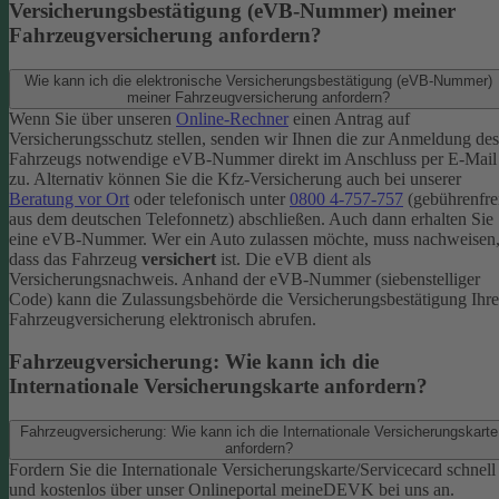
Versicherungsbestätigung (eVB-Nummer) meiner
Fahrzeugversicherung anfordern?
Wie kann ich die elektronische Versicherungsbestätigung (eVB-Nummer)
meiner Fahrzeugversicherung anfordern?
Wenn Sie über unseren
Online-Rechner
einen Antrag auf
Versicherungsschutz stellen, senden wir Ihnen die zur Anmeldung des
Fahrzeugs notwendige eVB-​Nummer direkt im Anschluss per E-Mail
zu.
Alternativ können Sie die Kfz-​Versicherung auch bei unserer
Beratung vor Ort
oder telefonisch unter
0800 4-​757-757
(gebührenfre
aus dem deutschen Telefonnetz) abschließen. Auch dann erhalten Sie
eine eVB-Nummer.
Wer ein Auto zulassen möchte, muss nachweisen
dass das Fahrzeug
versichert
ist. Die eVB dient als
Versicherungsnachweis. Anhand der eVB-Nummer (siebenstelliger
Code) kann die Zulassungsbehörde die Versicherungsbestätigung Ihre
Fahrzeugversicherung elektronisch abrufen.
Fahrzeugversicherung: Wie kann ich die
Internationale Versicherungskarte anfordern?
Fahrzeugversicherung: Wie kann ich die Internationale Versicherungskarte
anfordern?
Fordern Sie die Internationale Versicherungskarte/Servicecard schnell
und kostenlos über unser Onlineportal meineDEVK bei uns an.