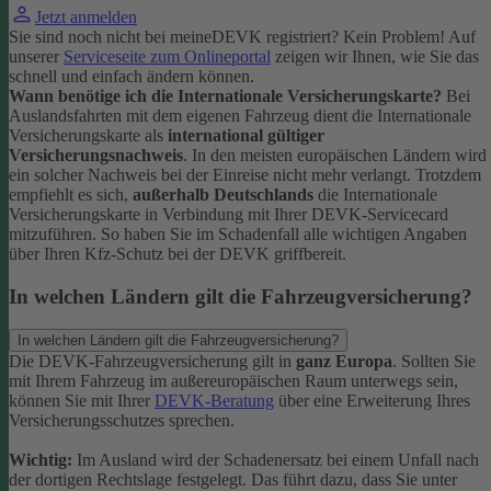
Jetzt anmelden
Sie sind noch nicht bei meineDEVK registriert? Kein Problem! Auf
unserer
Serviceseite zum Onlineportal
zeigen wir Ihnen, wie Sie das
schnell und einfach ändern können.
Wann benötige ich die Internationale Versicherungskarte?
Bei
Auslandsfahrten mit dem eigenen Fahrzeug dient die Internationale
Versicherungskarte als
international gültiger
Versicherungsnachweis
.
In den meisten europäischen Ländern wird
ein solcher Nachweis bei der Einreise nicht mehr verlangt. Trotzdem
empfiehlt es sich,
außerhalb Deutschlands
die Internationale
Versicherungskarte in Verbindung mit Ihrer DEVK-Servicecard
mitzuführen. So haben Sie im Schadenfall alle wichtigen Angaben
über Ihren Kfz-Schutz bei der DEVK griffbereit.
In welchen Ländern gilt die Fahrzeugversicherung?
In welchen Ländern gilt die Fahrzeugversicherung?
Die DEVK-Fahrzeugversicherung gilt in
ganz Europa
. Sollten Sie
mit Ihrem Fahrzeug im außereuropäischen Raum unterwegs sein,
können Sie mit Ihrer
DEVK-Beratung
über eine Erweiterung Ihres
Versicherungsschutzes sprechen.
Wichtig:
Im Ausland wird der Schadenersatz bei einem Unfall nach
der dortigen Rechtslage festgelegt. Das führt dazu, dass Sie unter