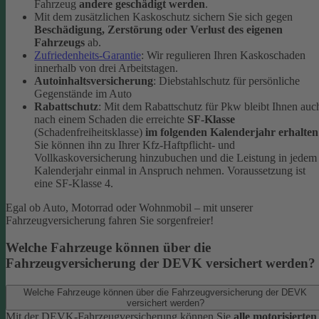
Fahrzeug
andere geschädigt werden
.
Mit dem zusätzlichen Kaskoschutz sichern Sie sich gegen
Beschädigung, Zerstörung oder Verlust des eigenen
Fahrzeugs
ab.
Zufriedenheits-Garantie
: Wir regulieren Ihren Kaskoschaden
innerhalb von drei Arbeitstagen.
Autoinhaltsversicherung
: Diebstahlschutz für persönliche
Gegenstände im Auto
Rabattschutz
: Mit dem Rabattschutz für Pkw bleibt Ihnen auc
nach einem Schaden die erreichte
SF-Klasse
(Schadenfreiheitsklasse)
im folgenden Kalenderjahr erhalten
Sie können ihn zu Ihrer Kfz-Haftpflicht- und
Vollkaskoversicherung hinzubuchen und die Leistung in jedem
Kalenderjahr einmal in Anspruch nehmen. Voraussetzung ist
eine SF-Klasse 4.
Egal ob Auto, Motorrad oder Wohnmobil – mit unserer
Fahrzeugversicherung fahren Sie sorgenfreier!
Welche Fahrzeuge können über die
Fahrzeugversicherung der DEVK versichert werden?
Welche Fahrzeuge können über die Fahrzeugversicherung der DEVK
versichert werden?
Mit der DEVK-Fahrzeugversicherung können Sie
alle motorisierten