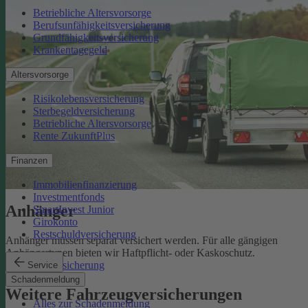
Betriebliche Altersvorsorge
Berufsunfähigkeitsversicherung
Grundfähigkeitsversicherung
Krankentagegeld
Altersvorsorge
Risikolebensversicherung
Sterbegeldversicherung
Betriebliche Altersvorsorge
Rente ZukunftPlus
Finanzen
Immobilienfinanzierung
Investmentfonds
Anhänger
SmartInvest Junior
Girokonto
Restschuldversicherung
Anhänger müssen separat versichert werden. Für alle gängigen
Anhängertypen bieten wir Haftpflicht- oder Kaskoschutz.
Anhängerversicherung
Service
Schadenmeldung
Weitere Fahrzeugversicherungen
Alles zur Schadenmeldung