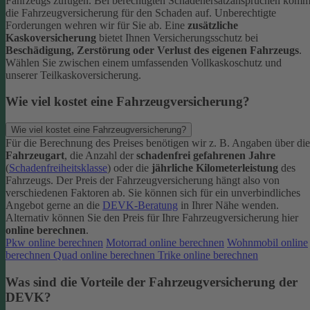
Fahrzeugs zufügen.
Bei berechtigten Schadenersatzansprüchen komm
die Fahrzeugversicherung für den Schaden auf. Unberechtigte
Forderungen wehren wir für Sie ab.
Eine
zusätzliche
Kaskoversicherung
bietet Ihnen Versicherungsschutz bei
Beschädigung, Zerstörung oder Verlust des eigenen Fahrzeugs
.
Wählen Sie zwischen einem umfassenden Vollkaskoschutz und
unserer Teilkaskoversicherung.
Wie viel kostet eine Fahrzeugversicherung?
Wie viel kostet eine Fahrzeugversicherung?
Für die Berechnung des Preises benötigen wir z. B. Angaben über die
Fahrzeugart
, die Anzahl der
schadenfrei gefahrenen Jahre
(
Schadenfreiheitsklasse
) oder die
jährliche Kilometerleistung
des
Fahrzeugs. Der Preis der Fahrzeugversicherung hängt also von
verschiedenen Faktoren ab. Sie können sich für ein unverbindliches
Angebot gerne an die
DEVK-Beratung
in Ihrer Nähe wenden.
Alternativ können Sie den Preis für Ihre Fahrzeugversicherung hier
online berechnen
.
Pkw online berechnen
Motorrad online berechnen
Wohnmobil online
berechnen
Quad online berechnen
Trike online berechnen
Was sind die Vorteile der Fahrzeugversicherung der
DEVK?