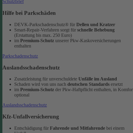
Schutzbrief
Hilfe bei Parkschäden
DEVK-Parkschadenschutz® für
Dellen und Kratzer
Smart-Repair-Verfahren sorgt für
schnelle Behebung
(Erstattung bis max. 250 Euro)
im
Premium-Schutz
unserer Pkw-Kaskoversicherungen
enthalten
Parkschadenschutz
Auslandsschadenschutz
Zusatzleistung für unverschuldete
Unfälle im Ausland
Schaden wird von uns nach
deutschen Standards
ersetzt
im
Premium-Schutz
der Pkw-Haftpflicht enthalten, in Komfor
optional
Auslandsschadenschutz
Kfz-Unfallversicherung
Entschädigung für
Fahrende und Mitfahrende
bei einem