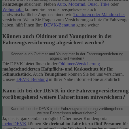
Fahrzeuge
absichern. Neben
Auto
,
Motorrad,
Quad
,
Trike
oder
Wohnmobil
können Sie bei uns beispielsweise auch
landwirtschaftliche Zugmaschinen wie
Traktoren oder Mähdrescher
versichern.
Wenn Sie Fragen zum Versicherungsschutz für Fahrzeuge
haben, hilft Ihnen Ihre
DEVK-Beratung
gerne weiter.
Können auch Oldtimer und Youngtimer in der
Fahrzeugversicherung abgesichert werden?
Können auch Oldtimer und Youngtimer in der Fahrzeugversicherung
abgesichert werden?
Die DEVK bietet Ihnen in der
Oldtimer-Versicherung
maßgeschneiderten Haftpflicht- und Kaskoschutz für Ihr
Schmuckstück
. Auch
Youngtimer
können Sie bei uns versichern.
Unsere
DEVK-Beratung
in Ihrer Nähe informiert Sie ausführlich.
Kann ich bei der DEVK in der Fahrzeugversicherung
vorübergehend weitere Fahrer:innen mitversichern?
Kann ich bei der DEVK in der Fahrzeugversicherung vorübergehend
weitere Fahrer:innen mitversichern?
Ja, das ist ganz einfach möglich! Über unser Kundenportal
meineDEVK
können Sie
dreimal im Jahr bis zu fünf Personen
für
einen Zeitraum von
maximal sechs Wochen kostenlos
mitversichern