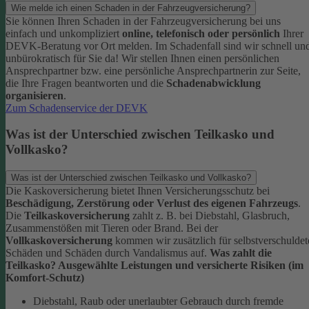
Wie melde ich einen Schaden in der Fahrzeugversicherung?
Sie können Ihren Schaden in der Fahrzeugversicherung bei uns
einfach und unkompliziert
online, telefonisch oder persönlich
Ihrer
DEVK-Beratung vor Ort melden. Im Schadenfall sind wir schnell un
unbürokratisch für Sie da!
Wir stellen Ihnen einen persönlichen
Ansprechpartner bzw. eine persönliche Ansprechpartnerin zur Seite,
die Ihre Fragen beantworten und die
Schadenabwicklung
organisieren
.
Zum Schadenservice der DEVK
Was ist der Unterschied zwischen Teilkasko und
Vollkasko?
Was ist der Unterschied zwischen Teilkasko und Vollkasko?
Die Kaskoversicherung bietet Ihnen Versicherungsschutz bei
Beschädigung, Zerstörung oder Verlust des eigenen Fahrzeugs
.
Die
Teilkaskoversicherung
zahlt z. B. bei Diebstahl, Glasbruch,
Zusammenstößen mit Tieren oder Brand. Bei der
Vollkaskoversicherung
kommen wir zusätzlich für selbstverschuldet
Schäden und Schäden durch Vandalismus auf.
Was zahlt die
Teilkasko? Ausgewählte Leistungen und versicherte Risiken (im
Komfort-Schutz)
Diebstahl, Raub oder unerlaubter Gebrauch durch fremde