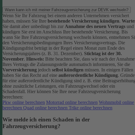
Wann kann ich mit meiner Fahrzeugversicherung zur DEVK wechseln?
Wenn Sie Ihr Fahrzeug bei einem anderen Unternehmen versichert
haben, müssen Sie Ihre
bestehende Versicherung kündigen
.
Warte
Sie damit aber unbedingt bis zur
Annahme des neuen Vertrags
und
kündigen Sie erst im Anschluss Ihre bestehende Versicherung.
Bis
wann Sie Ihre Fahrzeugversicherung wechseln können, entnehmen S
den Versicherungsbedingungen Ihres Versicherungsvertrags. Die
Kündigungsfrist beträgt in der Regel einen Monat zum Ende des
Versicherungsjahres (z. B. 31. Dezember).
Stichtag ist der 30.
November
.
Hinweis:
Bitte beachten Sie, dass wir nach der Annahme
Ihres Vertrags die Zulassungsstelle automatisch informieren, Sie die
Vorversicherung
jedoch
selbst kündigen
müssen.
In einigen Fällen
haben Sie das Recht auf eine
außerordentliche Kündigung
. Gründe
für eine außerordentliche Kündigung sind z. B. eine Beitragserhöhun
ohne zusätzliche Leistungen, ein Fahrzeugwechsel oder ein
Schadenfall.
Hier können Sie Ihre neue Fahrzeugversicherung
berechnen:
Pkw online berechnen
Motorrad online berechnen
Wohnmobil online
berechnen
Quad online berechnen
Trike online berechnen
Wie melde ich einen Schaden in der
Fahrzeugversicherung?