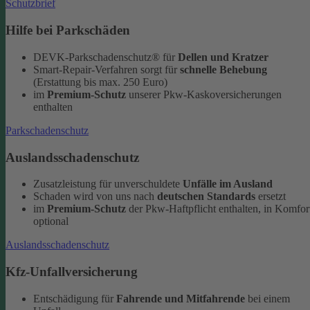
Schutzbrief
Hilfe bei Parkschäden
DEVK-Parkschadenschutz® für
Dellen und Kratzer
Smart-Repair-Verfahren sorgt für
schnelle Behebung
(Erstattung bis max. 250 Euro)
im
Premium-Schutz
unserer Pkw-Kaskoversicherungen
enthalten
Parkschadenschutz
Auslandsschadenschutz
Zusatzleistung für unverschuldete
Unfälle im Ausland
Schaden wird von uns nach
deutschen Standards
ersetzt
im
Premium-Schutz
der Pkw-Haftpflicht enthalten, in Komfor
optional
Auslandsschadenschutz
Kfz-Unfallversicherung
Entschädigung für
Fahrende und Mitfahrende
bei einem