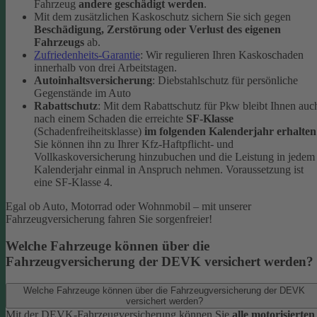
Fahrzeug
andere geschädigt werden
.
Mit dem zusätzlichen Kaskoschutz sichern Sie sich gegen
Beschädigung, Zerstörung oder Verlust des eigenen
Fahrzeugs
ab.
Zufriedenheits-Garantie
: Wir regulieren Ihren Kaskoschaden
innerhalb von drei Arbeitstagen.
Autoinhaltsversicherung
: Diebstahlschutz für persönliche
Gegenstände im Auto
Rabattschutz
: Mit dem Rabattschutz für Pkw bleibt Ihnen auc
nach einem Schaden die erreichte
SF-Klasse
(Schadenfreiheitsklasse)
im folgenden Kalenderjahr erhalten
Sie können ihn zu Ihrer Kfz-Haftpflicht- und
Vollkaskoversicherung hinzubuchen und die Leistung in jedem
Kalenderjahr einmal in Anspruch nehmen. Voraussetzung ist
eine SF-Klasse 4.
Egal ob Auto, Motorrad oder Wohnmobil – mit unserer
Fahrzeugversicherung fahren Sie sorgenfreier!
Welche Fahrzeuge können über die
Fahrzeugversicherung der DEVK versichert werden?
Welche Fahrzeuge können über die Fahrzeugversicherung der DEVK
versichert werden?
Mit der DEVK-Fahrzeugversicherung können Sie
alle motorisierten