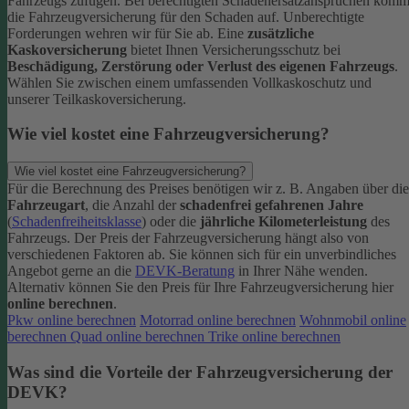
Fahrzeugs zufügen.
Bei berechtigten Schadenersatzansprüchen komm
die Fahrzeugversicherung für den Schaden auf. Unberechtigte
Forderungen wehren wir für Sie ab.
Eine
zusätzliche
Kaskoversicherung
bietet Ihnen Versicherungsschutz bei
Beschädigung, Zerstörung oder Verlust des eigenen Fahrzeugs
.
Wählen Sie zwischen einem umfassenden Vollkaskoschutz und
unserer Teilkaskoversicherung.
Wie viel kostet eine Fahrzeugversicherung?
Wie viel kostet eine Fahrzeugversicherung?
Für die Berechnung des Preises benötigen wir z. B. Angaben über die
Fahrzeugart
, die Anzahl der
schadenfrei gefahrenen Jahre
(
Schadenfreiheitsklasse
) oder die
jährliche Kilometerleistung
des
Fahrzeugs. Der Preis der Fahrzeugversicherung hängt also von
verschiedenen Faktoren ab. Sie können sich für ein unverbindliches
Angebot gerne an die
DEVK-Beratung
in Ihrer Nähe wenden.
Alternativ können Sie den Preis für Ihre Fahrzeugversicherung hier
online berechnen
.
Pkw online berechnen
Motorrad online berechnen
Wohnmobil online
berechnen
Quad online berechnen
Trike online berechnen
Was sind die Vorteile der Fahrzeugversicherung der
DEVK?