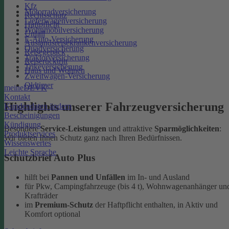
Kfz
Motorradversicherung
Rechtsschutz
Lieferwagenversicherung
Haftpflicht
Wohnmobilversicherung
Unfall
E-Auto-Versicherung
Auslandsreisekrankenversicherung
Quadversicherung
Reisegepäck
Traktorversicherung
Reiserücktritt
Trikeversicherung
Haus und Wohnen
Zweitwagen-Versicherung
Oldtimer
meineDEVK
Kontakt
Highlights unserer Fahrzeugversicherung
Kundendaten ändern
Bescheinigungen
Kündigung
Besondere
Service-Leistungen
und attraktive
Sparmöglichkeiten
:
Produktservices
Wir bieten Ihnen Schutz ganz nach Ihren Bedürfnissen.
Wissenswertes
Leichte Sprache
Schutzbrief Auto Plus
hilft bei
Pannen und Unfällen
im In- und Ausland
für Pkw, Campingfahrzeuge (bis 4 t), Wohnwagenanhänger un
Krafträder
im
Premium-Schutz
der Haftpflicht enthalten, in Aktiv und
Komfort optional