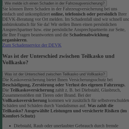
Wie melde ich einen Schaden in der Fahrzeugversicherung?
Sie können Ihren Schaden in der Fahrzeugversicherung bei uns
einfach und unkompliziert
online, telefonisch oder persönlich
Ihrer
DEVK-Beratung vor Ort melden. Im Schadenfall sind wir schnell un
unbürokratisch für Sie da!
Wir stellen Ihnen einen persönlichen
Ansprechpartner bzw. eine persönliche Ansprechpartnerin zur Seite,
die Ihre Fragen beantworten und die
Schadenabwicklung
organisieren
.
Zum Schadenservice der DEVK
Was ist der Unterschied zwischen Teilkasko und
Vollkasko?
Was ist der Unterschied zwischen Teilkasko und Vollkasko?
Die Kaskoversicherung bietet Ihnen Versicherungsschutz bei
Beschädigung, Zerstörung oder Verlust des eigenen Fahrzeugs
.
Die
Teilkaskoversicherung
zahlt z. B. bei Diebstahl, Glasbruch,
Zusammenstößen mit Tieren oder Brand. Bei der
Vollkaskoversicherung
kommen wir zusätzlich für selbstverschuldet
Schäden und Schäden durch Vandalismus auf.
Was zahlt die
Teilkasko? Ausgewählte Leistungen und versicherte Risiken (im
Komfort-Schutz)
Diebstahl, Raub oder unerlaubter Gebrauch durch fremde