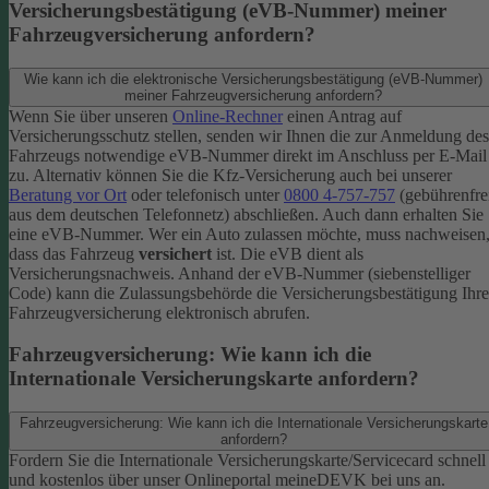
Versicherungsbestätigung (eVB-Nummer) meiner
Fahrzeugversicherung anfordern?
Wie kann ich die elektronische Versicherungsbestätigung (eVB-Nummer)
meiner Fahrzeugversicherung anfordern?
Wenn Sie über unseren
Online-Rechner
einen Antrag auf
Versicherungsschutz stellen, senden wir Ihnen die zur Anmeldung des
Fahrzeugs notwendige eVB-​Nummer direkt im Anschluss per E-Mail
zu.
Alternativ können Sie die Kfz-​Versicherung auch bei unserer
Beratung vor Ort
oder telefonisch unter
0800 4-​757-757
(gebührenfre
aus dem deutschen Telefonnetz) abschließen. Auch dann erhalten Sie
eine eVB-Nummer.
Wer ein Auto zulassen möchte, muss nachweisen
dass das Fahrzeug
versichert
ist. Die eVB dient als
Versicherungsnachweis. Anhand der eVB-Nummer (siebenstelliger
Code) kann die Zulassungsbehörde die Versicherungsbestätigung Ihre
Fahrzeugversicherung elektronisch abrufen.
Fahrzeugversicherung: Wie kann ich die
Internationale Versicherungskarte anfordern?
Fahrzeugversicherung: Wie kann ich die Internationale Versicherungskarte
anfordern?
Fordern Sie die Internationale Versicherungskarte/Servicecard schnell
und kostenlos über unser Onlineportal meineDEVK bei uns an.