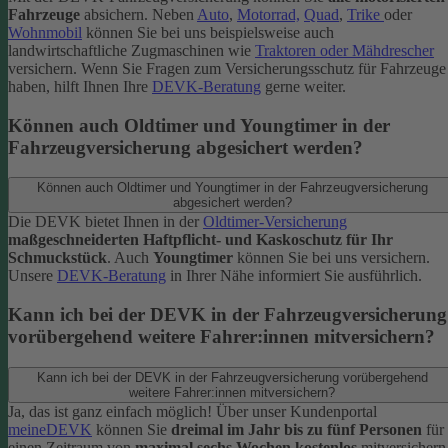
Fahrzeuge
absichern. Neben
Auto
,
Motorrad,
Quad
,
Trike
oder
Wohnmobil
können Sie bei uns beispielsweise auch
landwirtschaftliche Zugmaschinen wie
Traktoren oder Mähdrescher
versichern.
Wenn Sie Fragen zum Versicherungsschutz für Fahrzeuge
haben, hilft Ihnen Ihre
DEVK-Beratung
gerne weiter.
Können auch Oldtimer und Youngtimer in der
Fahrzeugversicherung abgesichert werden?
Können auch Oldtimer und Youngtimer in der Fahrzeugversicherung
abgesichert werden?
Die DEVK bietet Ihnen in der
Oldtimer-Versicherung
maßgeschneiderten Haftpflicht- und Kaskoschutz für Ihr
Schmuckstück
. Auch
Youngtimer
können Sie bei uns versichern.
Unsere
DEVK-Beratung
in Ihrer Nähe informiert Sie ausführlich.
Kann ich bei der DEVK in der Fahrzeugversicherung
vorübergehend weitere Fahrer:innen mitversichern?
Kann ich bei der DEVK in der Fahrzeugversicherung vorübergehend
weitere Fahrer:innen mitversichern?
Ja, das ist ganz einfach möglich! Über unser Kundenportal
meineDEVK
können Sie
dreimal im Jahr bis zu fünf Personen
für
einen Zeitraum von
maximal sechs Wochen kostenlos
mitversichern