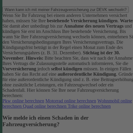
Wann kann ich mit meiner Fahrzeugversicherung zur DEVK wechseln?
Wenn Sie Ihr Fahrzeug bei einem anderen Unternehmen versichert
haben, müssen Sie Ihre
bestehende Versicherung kündigen
.
Warte
Sie damit aber unbedingt bis zur
Annahme des neuen Vertrags
und
kündigen Sie erst im Anschluss Ihre bestehende Versicherung.
Bis
wann Sie Ihre Fahrzeugversicherung wechseln können, entnehmen S
den Versicherungsbedingungen Ihres Versicherungsvertrags. Die
Kündigungsfrist beträgt in der Regel einen Monat zum Ende des
Versicherungsjahres (z. B. 31. Dezember).
Stichtag ist der 30.
November
.
Hinweis:
Bitte beachten Sie, dass wir nach der Annahme
Ihres Vertrags die Zulassungsstelle automatisch informieren, Sie die
Vorversicherung
jedoch
selbst kündigen
müssen.
In einigen Fällen
haben Sie das Recht auf eine
außerordentliche Kündigung
. Gründe
für eine außerordentliche Kündigung sind z. B. eine Beitragserhöhun
ohne zusätzliche Leistungen, ein Fahrzeugwechsel oder ein
Schadenfall.
Hier können Sie Ihre neue Fahrzeugversicherung
berechnen:
Pkw online berechnen
Motorrad online berechnen
Wohnmobil online
berechnen
Quad online berechnen
Trike online berechnen
Wie melde ich einen Schaden in der
Fahrzeugversicherung?