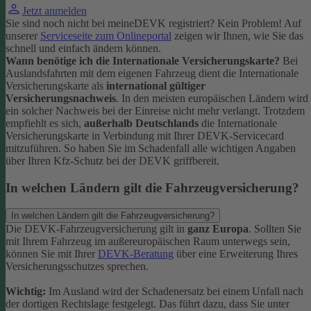
Jetzt anmelden
Sie sind noch nicht bei meineDEVK registriert? Kein Problem! Auf
unserer
Serviceseite zum Onlineportal
zeigen wir Ihnen, wie Sie das
schnell und einfach ändern können.
Wann benötige ich die Internationale Versicherungskarte?
Bei
Auslandsfahrten mit dem eigenen Fahrzeug dient die Internationale
Versicherungskarte als
international gültiger
Versicherungsnachweis
.
In den meisten europäischen Ländern wird
ein solcher Nachweis bei der Einreise nicht mehr verlangt. Trotzdem
empfiehlt es sich,
außerhalb Deutschlands
die Internationale
Versicherungskarte in Verbindung mit Ihrer DEVK-Servicecard
mitzuführen. So haben Sie im Schadenfall alle wichtigen Angaben
über Ihren Kfz-Schutz bei der DEVK griffbereit.
In welchen Ländern gilt die Fahrzeugversicherung?
In welchen Ländern gilt die Fahrzeugversicherung?
Die DEVK-Fahrzeugversicherung gilt in
ganz Europa
. Sollten Sie
mit Ihrem Fahrzeug im außereuropäischen Raum unterwegs sein,
können Sie mit Ihrer
DEVK-Beratung
über eine Erweiterung Ihres
Versicherungsschutzes sprechen.
Wichtig:
Im Ausland wird der Schadenersatz bei einem Unfall nach
der dortigen Rechtslage festgelegt. Das führt dazu, dass Sie unter