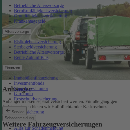
Betriebliche Altersvorsorge
Berufsunfähigkeitsversicherung
Grundfähigkeitsversicherung
Krankentagegeld
Altersvorsorge
Risikolebensversicherung
Sterbegeldversicherung
Betriebliche Altersvorsorge
Rente ZukunftPlus
Finanzen
Immobilienfinanzierung
Investmentfonds
Anhänger
SmartInvest Junior
Girokonto
Restschuldversicherung
Anhänger müssen separat versichert werden. Für alle gängigen
Anhängertypen bieten wir Haftpflicht- oder Kaskoschutz.
Anhängerversicherung
Service
Schadenmeldung
Weitere Fahrzeugversicherungen
Alles zur Schadenmeldung