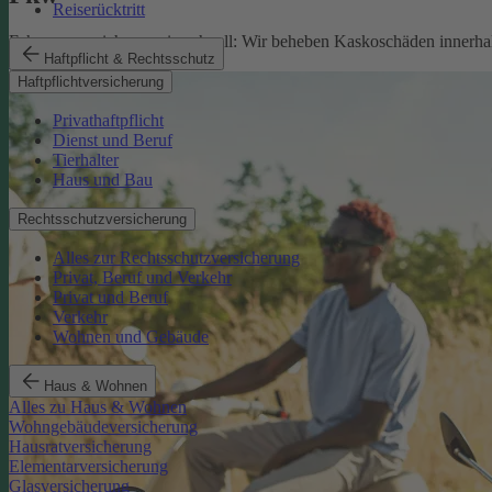
Reiserücktritt
Fahrzeugversicherung in schnell: Wir beheben Kaskoschäden innerhal
Haftpflicht & Rechtsschutz
Pkw-Versicherung
Haftpflichtversicherung
Privathaftpflicht
Dienst und Beruf
Tierhalter
Haus und Bau
Rechtsschutzversicherung
Alles zur Rechtsschutzversicherung
Privat, Beruf und Verkehr
Privat und Beruf
Verkehr
Wohnen und Gebäude
Haus & Wohnen
Alles zu Haus & Wohnen
Wohngebäudeversicherung
Hausratversicherung
Elementarversicherung
Glasversicherung