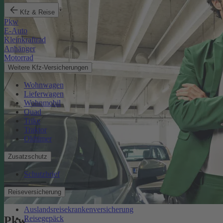
Kfz & Reise
Pkw
E-Auto
Kleinkraftrad
Anhänger
Motorrad
Weitere Kfz-Versicherungen
Wohnwagen
Lieferwagen
Wohnmobil
Quad
Trike
Traktor
Oldtimer
Zusatzschutz
Schutzbrief
Reiseversicherung
Auslandsreisekrankenversicherung
Reisegepäck
Pkw