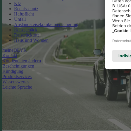
Kfz
Rechtsschutz
Haftpflicht
Unfall
Auslandsreisekrankenversicherung
Reisegepäck
Reiserücktritt
Haus und Wohnen
meineDEVK
Kontakt
Kundendaten ändern
Bescheinigungen
Kündigung
Produktservices
Wissenswertes
Leichte Sprache