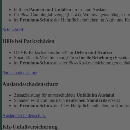
hilft bei
Pannen und Unfällen
im In- und Ausland
für Pkw, Campingfahrzeuge (bis 4 t), Wohnwagenanhänger und
im
Premium-Schutz
der Haftpflicht enthalten, in Aktiv und K
Schutzbrief
Hilfe bei Parkschäden
DEVK-Parkschadenschutz® für
Dellen und Kratzer
Smart-Repair-Verfahren sorgt für
schnelle Behebung
(Erstattu
im
Premium-Schutz
unserer Pkw-Kaskoversicherungen enthal
Parkschadenschutz
Auslandsschadenschutz
Zusatzleistung für unverschuldete
Unfälle im Ausland
Schaden wird von uns nach
deutschen Standards
ersetzt
im
Premium-Schutz
der Pkw-Haftpflicht enthalten, in Komfort
Auslandsschadenschutz
Kfz-Unfallversicherung