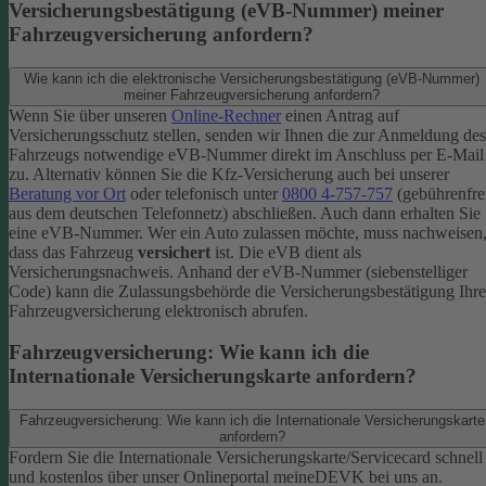
Versicherungsbestätigung (eVB-Nummer) meiner
Fahrzeugversicherung anfordern?
Wie kann ich die elektronische Versicherungsbestätigung (eVB-Nummer)
meiner Fahrzeugversicherung anfordern?
Wenn Sie über unseren
Online-Rechner
einen Antrag auf
Versicherungsschutz stellen, senden wir Ihnen die zur Anmeldung des
Fahrzeugs notwendige eVB-​Nummer direkt im Anschluss per E-Mail
zu.
Alternativ können Sie die Kfz-​Versicherung auch bei unserer
Beratung vor Ort
oder telefonisch unter
0800 4-​757-757
(gebührenfre
aus dem deutschen Telefonnetz) abschließen. Auch dann erhalten Sie
eine eVB-Nummer.
Wer ein Auto zulassen möchte, muss nachweisen
dass das Fahrzeug
versichert
ist. Die eVB dient als
Versicherungsnachweis. Anhand der eVB-Nummer (siebenstelliger
Code) kann die Zulassungsbehörde die Versicherungsbestätigung Ihre
Fahrzeugversicherung elektronisch abrufen.
Fahrzeugversicherung: Wie kann ich die
Internationale Versicherungskarte anfordern?
Fahrzeugversicherung: Wie kann ich die Internationale Versicherungskarte
anfordern?
Fordern Sie die Internationale Versicherungskarte/Servicecard schnell
und kostenlos über unser Onlineportal meineDEVK bei uns an.