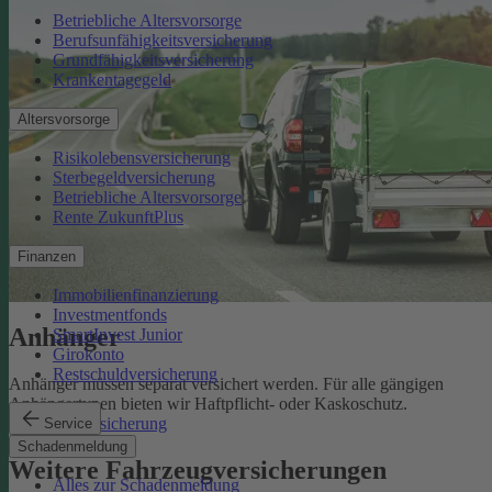
Betriebliche Altersvorsorge
Berufsunfähigkeitsversicherung
Grundfähigkeitsversicherung
Krankentagegeld
Altersvorsorge
Risikolebensversicherung
Sterbegeldversicherung
Betriebliche Altersvorsorge
Rente ZukunftPlus
Finanzen
Immobilienfinanzierung
Investmentfonds
Anhänger
SmartInvest Junior
Girokonto
Restschuldversicherung
Anhänger müssen separat versichert werden. Für alle gängigen
Anhängertypen bieten wir Haftpflicht- oder Kaskoschutz.
Anhängerversicherung
Service
Schadenmeldung
Weitere Fahrzeugversicherungen
Alles zur Schadenmeldung