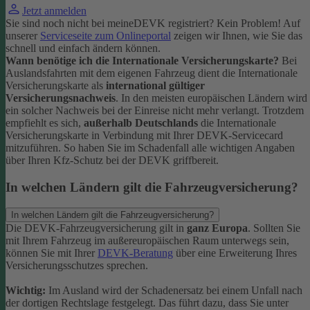
Jetzt anmelden
Sie sind noch nicht bei meineDEVK registriert? Kein Problem! Auf
unserer
Serviceseite zum Onlineportal
zeigen wir Ihnen, wie Sie das
schnell und einfach ändern können.
Wann benötige ich die Internationale Versicherungskarte?
Bei
Auslandsfahrten mit dem eigenen Fahrzeug dient die Internationale
Versicherungskarte als
international gültiger
Versicherungsnachweis
.
In den meisten europäischen Ländern wird
ein solcher Nachweis bei der Einreise nicht mehr verlangt. Trotzdem
empfiehlt es sich,
außerhalb Deutschlands
die Internationale
Versicherungskarte in Verbindung mit Ihrer DEVK-Servicecard
mitzuführen. So haben Sie im Schadenfall alle wichtigen Angaben
über Ihren Kfz-Schutz bei der DEVK griffbereit.
In welchen Ländern gilt die Fahrzeugversicherung?
In welchen Ländern gilt die Fahrzeugversicherung?
Die DEVK-Fahrzeugversicherung gilt in
ganz Europa
. Sollten Sie
mit Ihrem Fahrzeug im außereuropäischen Raum unterwegs sein,
können Sie mit Ihrer
DEVK-Beratung
über eine Erweiterung Ihres
Versicherungsschutzes sprechen.
Wichtig:
Im Ausland wird der Schadenersatz bei einem Unfall nach
der dortigen Rechtslage festgelegt. Das führt dazu, dass Sie unter