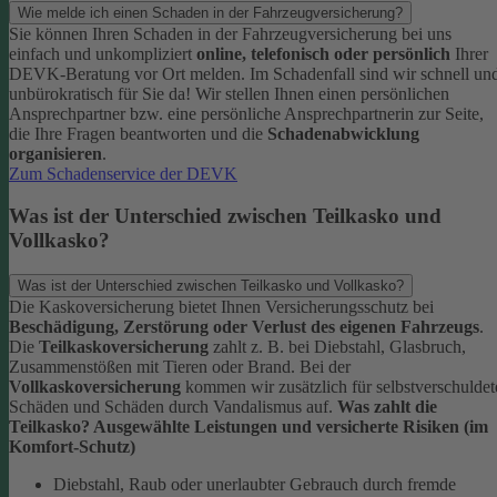
Wie melde ich einen Schaden in der Fahrzeugversicherung?
Sie können Ihren Schaden in der Fahrzeugversicherung bei uns
einfach und unkompliziert
online, telefonisch oder persönlich
Ihrer
DEVK-Beratung vor Ort melden. Im Schadenfall sind wir schnell un
unbürokratisch für Sie da!
Wir stellen Ihnen einen persönlichen
Ansprechpartner bzw. eine persönliche Ansprechpartnerin zur Seite,
die Ihre Fragen beantworten und die
Schadenabwicklung
organisieren
.
Zum Schadenservice der DEVK
Was ist der Unterschied zwischen Teilkasko und
Vollkasko?
Was ist der Unterschied zwischen Teilkasko und Vollkasko?
Die Kaskoversicherung bietet Ihnen Versicherungsschutz bei
Beschädigung, Zerstörung oder Verlust des eigenen Fahrzeugs
.
Die
Teilkaskoversicherung
zahlt z. B. bei Diebstahl, Glasbruch,
Zusammenstößen mit Tieren oder Brand. Bei der
Vollkaskoversicherung
kommen wir zusätzlich für selbstverschuldet
Schäden und Schäden durch Vandalismus auf.
Was zahlt die
Teilkasko? Ausgewählte Leistungen und versicherte Risiken (im
Komfort-Schutz)
Diebstahl, Raub oder unerlaubter Gebrauch durch fremde