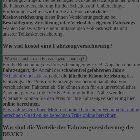
Fahrzeugs zufügen.
Bei berechtigten Schadenersatzansprüchen komm
die Fahrzeugversicherung für den Schaden auf. Unberechtigte
Forderungen wehren wir für Sie ab.
Eine
zusätzliche
Kaskoversicherung
bietet Ihnen Versicherungsschutz bei
Beschädigung, Zerstörung oder Verlust des eigenen Fahrzeugs
.
Wählen Sie zwischen einem umfassenden Vollkaskoschutz und
unserer Teilkaskoversicherung.
Wie viel kostet eine Fahrzeugversicherung?
Wie viel kostet eine Fahrzeugversicherung?
Für die Berechnung des Preises benötigen wir z. B. Angaben über die
Fahrzeugart
, die Anzahl der
schadenfrei gefahrenen Jahre
(
Schadenfreiheitsklasse
) oder die
jährliche Kilometerleistung
des
Fahrzeugs. Der Preis der Fahrzeugversicherung hängt also von
verschiedenen Faktoren ab. Sie können sich für ein unverbindliches
Angebot gerne an die
DEVK-Beratung
in Ihrer Nähe wenden.
Alternativ können Sie den Preis für Ihre Fahrzeugversicherung hier
online berechnen
.
Pkw online berechnen
Motorrad online berechnen
Wohnmobil online
berechnen
Quad online berechnen
Trike online berechnen
Was sind die Vorteile der Fahrzeugversicherung der
DEVK?