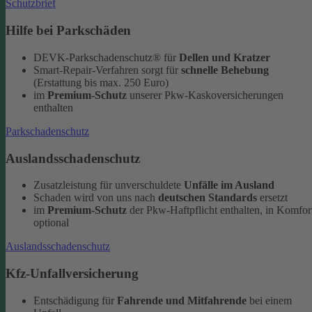
Schutzbrief
Hilfe bei Parkschäden
DEVK-Parkschadenschutz® für
Dellen und Kratzer
Smart-Repair-Verfahren sorgt für
schnelle Behebung
(Erstattung bis max. 250 Euro)
im
Premium-Schutz
unserer Pkw-Kaskoversicherungen
enthalten
Parkschadenschutz
Auslandsschadenschutz
Zusatzleistung für unverschuldete
Unfälle im Ausland
Schaden wird von uns nach
deutschen Standards
ersetzt
im
Premium-Schutz
der Pkw-Haftpflicht enthalten, in Komfor
optional
Auslandsschadenschutz
Kfz-Unfallversicherung
Entschädigung für
Fahrende und Mitfahrende
bei einem