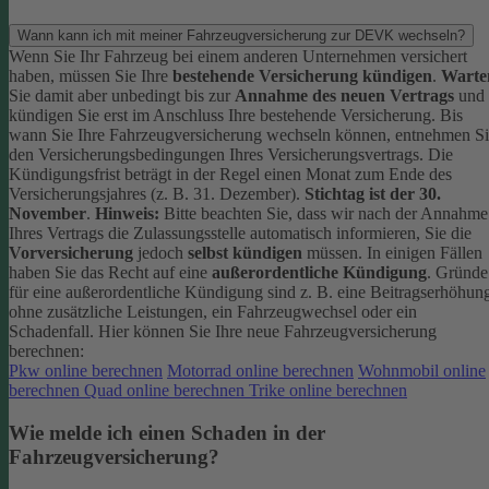
Wann kann ich mit meiner Fahrzeugversicherung zur DEVK wechseln?
Wenn Sie Ihr Fahrzeug bei einem anderen Unternehmen versichert
haben, müssen Sie Ihre
bestehende Versicherung kündigen
.
Warte
Sie damit aber unbedingt bis zur
Annahme des neuen Vertrags
und
kündigen Sie erst im Anschluss Ihre bestehende Versicherung.
Bis
wann Sie Ihre Fahrzeugversicherung wechseln können, entnehmen S
den Versicherungsbedingungen Ihres Versicherungsvertrags. Die
Kündigungsfrist beträgt in der Regel einen Monat zum Ende des
Versicherungsjahres (z. B. 31. Dezember).
Stichtag ist der 30.
November
.
Hinweis:
Bitte beachten Sie, dass wir nach der Annahme
Ihres Vertrags die Zulassungsstelle automatisch informieren, Sie die
Vorversicherung
jedoch
selbst kündigen
müssen.
In einigen Fällen
haben Sie das Recht auf eine
außerordentliche Kündigung
. Gründe
für eine außerordentliche Kündigung sind z. B. eine Beitragserhöhun
ohne zusätzliche Leistungen, ein Fahrzeugwechsel oder ein
Schadenfall.
Hier können Sie Ihre neue Fahrzeugversicherung
berechnen:
Pkw online berechnen
Motorrad online berechnen
Wohnmobil online
berechnen
Quad online berechnen
Trike online berechnen
Wie melde ich einen Schaden in der
Fahrzeugversicherung?