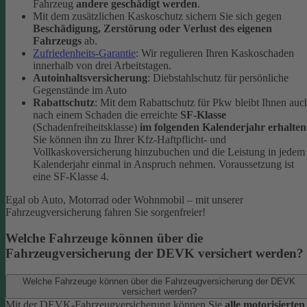
Fahrzeug
andere geschädigt werden
.
Mit dem zusätzlichen Kaskoschutz sichern Sie sich gegen
Beschädigung, Zerstörung oder Verlust des eigenen
Fahrzeugs
ab.
Zufriedenheits-Garantie
: Wir regulieren Ihren Kaskoschaden
innerhalb von drei Arbeitstagen.
Autoinhaltsversicherung
: Diebstahlschutz für persönliche
Gegenstände im Auto
Rabattschutz
: Mit dem Rabattschutz für Pkw bleibt Ihnen auc
nach einem Schaden die erreichte
SF-Klasse
(Schadenfreiheitsklasse)
im folgenden Kalenderjahr erhalten
Sie können ihn zu Ihrer Kfz-Haftpflicht- und
Vollkaskoversicherung hinzubuchen und die Leistung in jedem
Kalenderjahr einmal in Anspruch nehmen. Voraussetzung ist
eine SF-Klasse 4.
Egal ob Auto, Motorrad oder Wohnmobil – mit unserer
Fahrzeugversicherung fahren Sie sorgenfreier!
Welche Fahrzeuge können über die
Fahrzeugversicherung der DEVK versichert werden?
Welche Fahrzeuge können über die Fahrzeugversicherung der DEVK
versichert werden?
Mit der DEVK-Fahrzeugversicherung können Sie
alle motorisierten