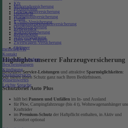
Kfz
Motorradversicherung
Rechtsschutz
Lieferwagenversicherung
Haftpflicht
Wohnmobilversicherung
Unfall
E-Auto-Versicherung
Auslandsreisekrankenversicherung
Quadversicherung
Reisegepäck
Traktorversicherung
Reiserücktritt
Trikeversicherung
Haus und Wohnen
Zweitwagen-Versicherung
Oldtimer
meineDEVK
Kontakt
Highlights unserer Fahrzeugversicherung
Kundendaten ändern
Bescheinigungen
Kündigung
Besondere
Service-Leistungen
und attraktive
Sparmöglichkeiten
:
Produktservices
Wir bieten Ihnen Schutz ganz nach Ihren Bedürfnissen.
Wissenswertes
Leichte Sprache
Schutzbrief Auto Plus
hilft bei
Pannen und Unfällen
im In- und Ausland
für Pkw, Campingfahrzeuge (bis 4 t), Wohnwagenanhänger un
Krafträder
im
Premium-Schutz
der Haftpflicht enthalten, in Aktiv und
Komfort optional