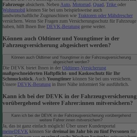
Fahrzeuge
absichern. Neben
Auto
,
Motorrad,
Quad
,
Trike
oder
Wohnmobil
können Sie bei uns beispielsweise auch
landwirtschaftliche Zugmaschinen wie
Traktoren oder Mähdrescher
versichern.
Wenn Sie Fragen zum Versicherungsschutz für Fahrzeuge
haben, hilft Ihnen Ihre
DEVK-Beratung
gerne weiter.
Können auch Oldtimer und Youngtimer in der
Fahrzeugversicherung abgesichert werden?
Können auch Oldtimer und Youngtimer in der Fahrzeugversicherung
abgesichert werden?
Die DEVK bietet Ihnen in der
Oldtimer-Versicherung
maßgeschneiderten Haftpflicht- und Kaskoschutz für Ihr
Schmuckstück
. Auch
Youngtimer
können Sie bei uns versichern.
Unsere
DEVK-Beratung
in Ihrer Nähe informiert Sie ausführlich.
Kann ich bei der DEVK in der Fahrzeugversicherung
vorübergehend weitere Fahrer:innen mitversichern?
Kann ich bei der DEVK in der Fahrzeugversicherung vorübergehend
weitere Fahrer:innen mitversichern?
Ja, das ist ganz einfach möglich! Über unser Kundenportal
meineDEVK
können Sie
dreimal im Jahr bis zu fünf Personen
für
einen Zeitraum von
maximal sechs Wochen kostenlos
mitversichern