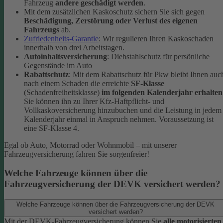
Fahrzeug
andere geschädigt werden
.
Mit dem zusätzlichen Kaskoschutz sichern Sie sich gegen
Beschädigung, Zerstörung oder Verlust des eigenen
Fahrzeugs
ab.
Zufriedenheits-Garantie
: Wir regulieren Ihren Kaskoschaden
innerhalb von drei Arbeitstagen.
Autoinhaltsversicherung
: Diebstahlschutz für persönliche
Gegenstände im Auto
Rabattschutz
: Mit dem Rabattschutz für Pkw bleibt Ihnen auc
nach einem Schaden die erreichte
SF-Klasse
(Schadenfreiheitsklasse)
im folgenden Kalenderjahr erhalten
Sie können ihn zu Ihrer Kfz-Haftpflicht- und
Vollkaskoversicherung hinzubuchen und die Leistung in jedem
Kalenderjahr einmal in Anspruch nehmen. Voraussetzung ist
eine SF-Klasse 4.
Egal ob Auto, Motorrad oder Wohnmobil – mit unserer
Fahrzeugversicherung fahren Sie sorgenfreier!
Welche Fahrzeuge können über die
Fahrzeugversicherung der DEVK versichert werden?
Welche Fahrzeuge können über die Fahrzeugversicherung der DEVK
versichert werden?
Mit der DEVK-Fahrzeugversicherung können Sie
alle motorisierten