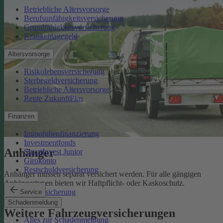
Betriebliche Altersvorsorge
Berufsunfähigkeitsversicherung
Grundfähigkeitsversicherung
Krankentagegeld
Altersvorsorge
Risikolebensversicherung
Sterbegeldversicherung
Betriebliche Altersvorsorge
Rente ZukunftPlus
Finanzen
Immobilienfinanzierung
Investmentfonds
Anhänger
SmartInvest Junior
Girokonto
Restschuldversicherung
Anhänger müssen separat versichert werden. Für alle gängigen
Anhängertypen bieten wir Haftpflicht- oder Kaskoschutz.
Anhängerversicherung
Service
Schadenmeldung
Weitere Fahrzeugversicherungen
Alles zur Schadenmeldung