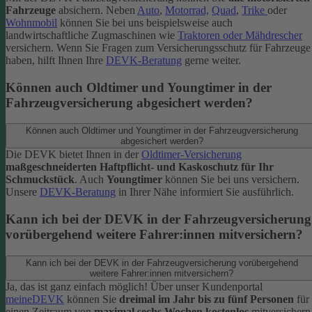
Fahrzeuge
absichern. Neben
Auto
,
Motorrad,
Quad
,
Trike
oder
Wohnmobil
können Sie bei uns beispielsweise auch
landwirtschaftliche Zugmaschinen wie
Traktoren oder Mähdrescher
versichern.
Wenn Sie Fragen zum Versicherungsschutz für Fahrzeuge
haben, hilft Ihnen Ihre
DEVK-Beratung
gerne weiter.
Können auch Oldtimer und Youngtimer in der
Fahrzeugversicherung abgesichert werden?
Können auch Oldtimer und Youngtimer in der Fahrzeugversicherung
abgesichert werden?
Die DEVK bietet Ihnen in der
Oldtimer-Versicherung
maßgeschneiderten Haftpflicht- und Kaskoschutz für Ihr
Schmuckstück
. Auch
Youngtimer
können Sie bei uns versichern.
Unsere
DEVK-Beratung
in Ihrer Nähe informiert Sie ausführlich.
Kann ich bei der DEVK in der Fahrzeugversicherung
vorübergehend weitere Fahrer:innen mitversichern?
Kann ich bei der DEVK in der Fahrzeugversicherung vorübergehend
weitere Fahrer:innen mitversichern?
Ja, das ist ganz einfach möglich! Über unser Kundenportal
meineDEVK
können Sie
dreimal im Jahr bis zu fünf Personen
für
einen Zeitraum von
maximal sechs Wochen kostenlos
mitversichern