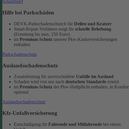
Schutzbrief
Hilfe bei Parkschäden
DEVK-Parkschadenschutz® für
Dellen und Kratzer
Smart-Repair-Verfahren sorgt für
schnelle Behebung
(Erstattung bis max. 250 Euro)
im
Premium-Schutz
unserer Pkw-Kaskoversicherungen
enthalten
Parkschadenschutz
Auslandsschadenschutz
Zusatzleistung für unverschuldete
Unfälle im Ausland
Schaden wird von uns nach
deutschen Standards
ersetzt
im
Premium-Schutz
der Pkw-Haftpflicht enthalten, in Komfor
optional
Auslandsschadenschutz
Kfz-Unfallversicherung
Entschädigung für
Fahrende und Mitfahrende
bei einem