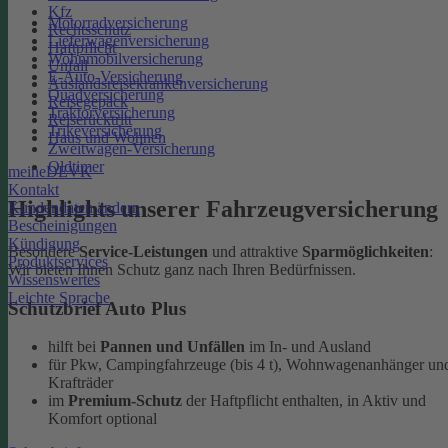
Kfz
Motorradversicherung
Rechtsschutz
Lieferwagenversicherung
Haftpflicht
Wohnmobilversicherung
Unfall
E-Auto-Versicherung
Auslandsreisekrankenversicherung
Quadversicherung
Reisegepäck
Traktorversicherung
Reiserücktritt
Trikeversicherung
Haus und Wohnen
Zweitwagen-Versicherung
Oldtimer
meineDEVK
Kontakt
Highlights unserer Fahrzeugversicherung
Kundendaten ändern
Bescheinigungen
Kündigung
Besondere
Service-Leistungen
und attraktive
Sparmöglichkeiten
:
Produktservices
Wir bieten Ihnen Schutz ganz nach Ihren Bedürfnissen.
Wissenswertes
Leichte Sprache
Schutzbrief Auto Plus
hilft bei
Pannen und Unfällen
im In- und Ausland
für Pkw, Campingfahrzeuge (bis 4 t), Wohnwagenanhänger un
Krafträder
im
Premium-Schutz
der Haftpflicht enthalten, in Aktiv und
Komfort optional