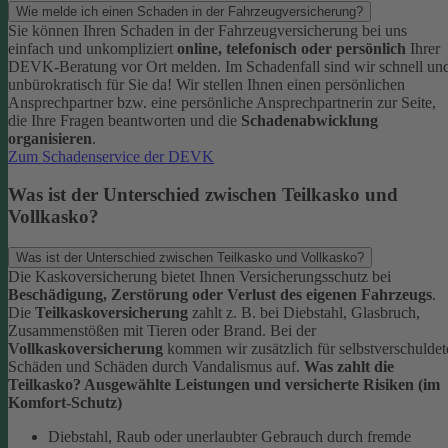
Wie melde ich einen Schaden in der Fahrzeugversicherung?
Sie können Ihren Schaden in der Fahrzeugversicherung bei uns
einfach und unkompliziert
online, telefonisch oder persönlich
Ihrer
DEVK-Beratung vor Ort melden. Im Schadenfall sind wir schnell un
unbürokratisch für Sie da!
Wir stellen Ihnen einen persönlichen
Ansprechpartner bzw. eine persönliche Ansprechpartnerin zur Seite,
die Ihre Fragen beantworten und die
Schadenabwicklung
organisieren
.
Zum Schadenservice der DEVK
Was ist der Unterschied zwischen Teilkasko und
Vollkasko?
Was ist der Unterschied zwischen Teilkasko und Vollkasko?
Die Kaskoversicherung bietet Ihnen Versicherungsschutz bei
Beschädigung, Zerstörung oder Verlust des eigenen Fahrzeugs
.
Die
Teilkaskoversicherung
zahlt z. B. bei Diebstahl, Glasbruch,
Zusammenstößen mit Tieren oder Brand. Bei der
Vollkaskoversicherung
kommen wir zusätzlich für selbstverschuldet
Schäden und Schäden durch Vandalismus auf.
Was zahlt die
Teilkasko? Ausgewählte Leistungen und versicherte Risiken (im
Komfort-Schutz)
Diebstahl, Raub oder unerlaubter Gebrauch durch fremde