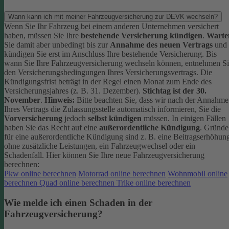
Wann kann ich mit meiner Fahrzeugversicherung zur DEVK wechseln?
Wenn Sie Ihr Fahrzeug bei einem anderen Unternehmen versichert
haben, müssen Sie Ihre
bestehende Versicherung kündigen
.
Warte
Sie damit aber unbedingt bis zur
Annahme des neuen Vertrags
und
kündigen Sie erst im Anschluss Ihre bestehende Versicherung.
Bis
wann Sie Ihre Fahrzeugversicherung wechseln können, entnehmen S
den Versicherungsbedingungen Ihres Versicherungsvertrags. Die
Kündigungsfrist beträgt in der Regel einen Monat zum Ende des
Versicherungsjahres (z. B. 31. Dezember).
Stichtag ist der 30.
November
.
Hinweis:
Bitte beachten Sie, dass wir nach der Annahme
Ihres Vertrags die Zulassungsstelle automatisch informieren, Sie die
Vorversicherung
jedoch
selbst kündigen
müssen.
In einigen Fällen
haben Sie das Recht auf eine
außerordentliche Kündigung
. Gründe
für eine außerordentliche Kündigung sind z. B. eine Beitragserhöhun
ohne zusätzliche Leistungen, ein Fahrzeugwechsel oder ein
Schadenfall.
Hier können Sie Ihre neue Fahrzeugversicherung
berechnen:
Pkw online berechnen
Motorrad online berechnen
Wohnmobil online
berechnen
Quad online berechnen
Trike online berechnen
Wie melde ich einen Schaden in der
Fahrzeugversicherung?