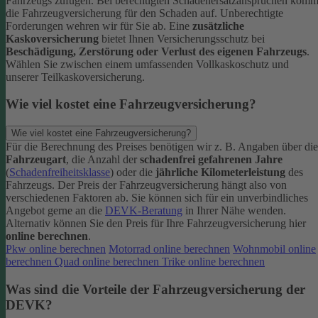
Fahrzeugs zufügen.
Bei berechtigten Schadenersatzansprüchen komm
die Fahrzeugversicherung für den Schaden auf. Unberechtigte
Forderungen wehren wir für Sie ab.
Eine
zusätzliche
Kaskoversicherung
bietet Ihnen Versicherungsschutz bei
Beschädigung, Zerstörung oder Verlust des eigenen Fahrzeugs
.
Wählen Sie zwischen einem umfassenden Vollkaskoschutz und
unserer Teilkaskoversicherung.
Wie viel kostet eine Fahrzeugversicherung?
Wie viel kostet eine Fahrzeugversicherung?
Für die Berechnung des Preises benötigen wir z. B. Angaben über die
Fahrzeugart
, die Anzahl der
schadenfrei gefahrenen Jahre
(
Schadenfreiheitsklasse
) oder die
jährliche Kilometerleistung
des
Fahrzeugs. Der Preis der Fahrzeugversicherung hängt also von
verschiedenen Faktoren ab. Sie können sich für ein unverbindliches
Angebot gerne an die
DEVK-Beratung
in Ihrer Nähe wenden.
Alternativ können Sie den Preis für Ihre Fahrzeugversicherung hier
online berechnen
.
Pkw online berechnen
Motorrad online berechnen
Wohnmobil online
berechnen
Quad online berechnen
Trike online berechnen
Was sind die Vorteile der Fahrzeugversicherung der
DEVK?