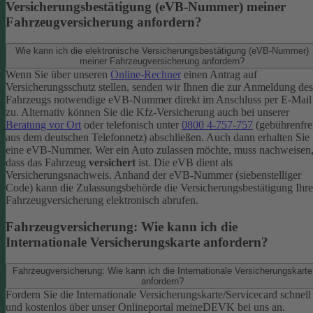
Versicherungsbestätigung (eVB-Nummer) meiner
Fahrzeugversicherung anfordern?
Wie kann ich die elektronische Versicherungsbestätigung (eVB-Nummer)
meiner Fahrzeugversicherung anfordern?
Wenn Sie über unseren
Online-Rechner
einen Antrag auf
Versicherungsschutz stellen, senden wir Ihnen die zur Anmeldung des
Fahrzeugs notwendige eVB-​Nummer direkt im Anschluss per E-Mail
zu.
Alternativ können Sie die Kfz-​Versicherung auch bei unserer
Beratung vor Ort
oder telefonisch unter
0800 4-​757-757
(gebührenfre
aus dem deutschen Telefonnetz) abschließen. Auch dann erhalten Sie
eine eVB-Nummer.
Wer ein Auto zulassen möchte, muss nachweisen
dass das Fahrzeug
versichert
ist. Die eVB dient als
Versicherungsnachweis. Anhand der eVB-Nummer (siebenstelliger
Code) kann die Zulassungsbehörde die Versicherungsbestätigung Ihre
Fahrzeugversicherung elektronisch abrufen.
Fahrzeugversicherung: Wie kann ich die
Internationale Versicherungskarte anfordern?
Fahrzeugversicherung: Wie kann ich die Internationale Versicherungskarte
anfordern?
Fordern Sie die Internationale Versicherungskarte/Servicecard schnell
und kostenlos über unser Onlineportal meineDEVK bei uns an.