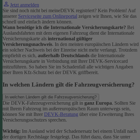
Jetzt anmelden
Sie sind noch nicht bei meineDEVK registriert? Kein Problem! Auf
unserer
Serviceseite zum Onlineportal
zeigen wir Ihnen, wie Sie das
schnell und einfach ändern können.
Wann benötige ich die Internationale Versicherungskarte?
Bei
Auslandsfahrten mit dem eigenen Fahrzeug dient die Internationale
Versicherungskarte als
international gültiger
Versicherungsnachweis
.
In den meisten europäischen Ländern wird
ein solcher Nachweis bei der Einreise nicht mehr verlangt. Trotzdem
empfiehlt es sich,
außerhalb Deutschlands
die Internationale
Versicherungskarte in Verbindung mit Ihrer DEVK-Servicecard
mitzuführen. So haben Sie im Schadenfall alle wichtigen Angaben
über Ihren Kfz-Schutz bei der DEVK griffbereit.
In welchen Ländern gilt die Fahrzeugversicherung?
In welchen Ländern gilt die Fahrzeugversicherung?
Die DEVK-Fahrzeugversicherung gilt in
ganz Europa
. Sollten Sie
mit Ihrem Fahrzeug im außereuropäischen Raum unterwegs sein,
können Sie mit Ihrer
DEVK-Beratung
über eine Erweiterung Ihres
Versicherungsschutzes sprechen.
Wichtig:
Im Ausland wird der Schadenersatz bei einem Unfall nach
der dortigen Rechtslage festgelegt. Das führt dazu, dass Sie unter