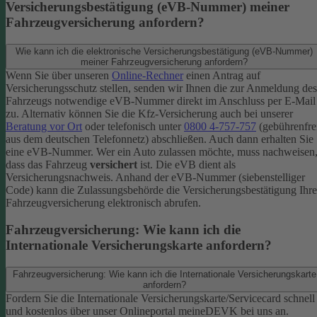
Versicherungsbestätigung (eVB-Nummer) meiner
Fahrzeugversicherung anfordern?
Wie kann ich die elektronische Versicherungsbestätigung (eVB-Nummer)
meiner Fahrzeugversicherung anfordern?
Wenn Sie über unseren
Online-Rechner
einen Antrag auf
Versicherungsschutz stellen, senden wir Ihnen die zur Anmeldung des
Fahrzeugs notwendige eVB-​Nummer direkt im Anschluss per E-Mail
zu.
Alternativ können Sie die Kfz-​Versicherung auch bei unserer
Beratung vor Ort
oder telefonisch unter
0800 4-​757-757
(gebührenfre
aus dem deutschen Telefonnetz) abschließen. Auch dann erhalten Sie
eine eVB-Nummer.
Wer ein Auto zulassen möchte, muss nachweisen
dass das Fahrzeug
versichert
ist. Die eVB dient als
Versicherungsnachweis. Anhand der eVB-Nummer (siebenstelliger
Code) kann die Zulassungsbehörde die Versicherungsbestätigung Ihre
Fahrzeugversicherung elektronisch abrufen.
Fahrzeugversicherung: Wie kann ich die
Internationale Versicherungskarte anfordern?
Fahrzeugversicherung: Wie kann ich die Internationale Versicherungskarte
anfordern?
Fordern Sie die Internationale Versicherungskarte/Servicecard schnell
und kostenlos über unser Onlineportal meineDEVK bei uns an.