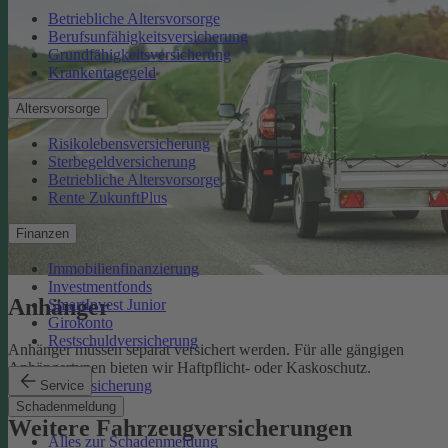
Betriebliche Altersvorsorge
Berufsunfähigkeitsversicherung
Grundfähigkeitsversicherung
Krankentagegeld
Altersvorsorge
Risikolebensversicherung
Sterbegeldversicherung
Betriebliche Altersvorsorge
Rente ZukunftPlus
Finanzen
Immobilienfinanzierung
Investmentfonds
Anhänger
SmartInvest Junior
Girokonto
Restschuldversicherung
Anhänger müssen separat versichert werden. Für alle gängigen
Anhängertypen bieten wir Haftpflicht- oder Kaskoschutz.
Anhängerversicherung
Service
Schadenmeldung
Weitere Fahrzeugversicherungen
Alles zur Schadenmeldung