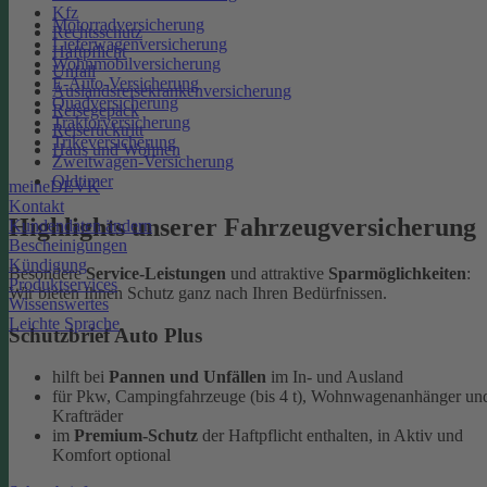
Kfz
Motorradversicherung
Rechtsschutz
Lieferwagenversicherung
Haftpflicht
Wohnmobilversicherung
Unfall
E-Auto-Versicherung
Auslandsreisekrankenversicherung
Quadversicherung
Reisegepäck
Traktorversicherung
Reiserücktritt
Trikeversicherung
Haus und Wohnen
Zweitwagen-Versicherung
Oldtimer
meineDEVK
Kontakt
Highlights unserer Fahrzeugversicherung
Kundendaten ändern
Bescheinigungen
Kündigung
Besondere
Service-Leistungen
und attraktive
Sparmöglichkeiten
:
Produktservices
Wir bieten Ihnen Schutz ganz nach Ihren Bedürfnissen.
Wissenswertes
Leichte Sprache
Schutzbrief Auto Plus
hilft bei
Pannen und Unfällen
im In- und Ausland
für Pkw, Campingfahrzeuge (bis 4 t), Wohnwagenanhänger un
Krafträder
im
Premium-Schutz
der Haftpflicht enthalten, in Aktiv und
Komfort optional