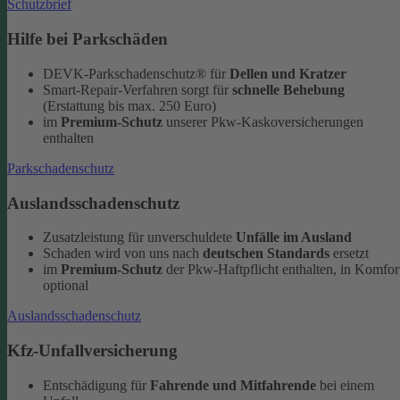
Schutzbrief
Hilfe bei Parkschäden
DEVK-Parkschadenschutz® für
Dellen und Kratzer
Smart-Repair-Verfahren sorgt für
schnelle Behebung
(Erstattung bis max. 250 Euro)
im
Premium-Schutz
unserer Pkw-Kaskoversicherungen
enthalten
Parkschadenschutz
Auslandsschadenschutz
Zusatzleistung für unverschuldete
Unfälle im Ausland
Schaden wird von uns nach
deutschen Standards
ersetzt
im
Premium-Schutz
der Pkw-Haftpflicht enthalten, in Komfor
optional
Auslandsschadenschutz
Kfz-Unfallversicherung
Entschädigung für
Fahrende und Mitfahrende
bei einem