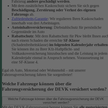
Fahrzeug
andere geschädigt werden
.
Mit dem zusätzlichen Kaskoschutz sichern Sie sich gegen
Beschädigung, Zerstörung oder Verlust des eigenen
Fahrzeugs
ab.
Zufriedenheits-Garantie
: Wir regulieren Ihren Kaskoschaden
innerhalb von drei Arbeitstagen.
Autoinhaltsversicherung
: Diebstahlschutz für persönliche
Gegenstände im Auto
Rabattschutz
: Mit dem Rabattschutz für Pkw bleibt Ihnen auc
nach einem Schaden die erreichte
SF-Klasse
(Schadenfreiheitsklasse)
im folgenden Kalenderjahr erhalten
Sie können ihn zu Ihrer Kfz-Haftpflicht- und
Vollkaskoversicherung hinzubuchen und die Leistung in jedem
Kalenderjahr einmal in Anspruch nehmen. Voraussetzung ist
eine SF-Klasse 4.
Egal ob Auto, Motorrad oder Wohnmobil – mit unserer
Fahrzeugversicherung fahren Sie sorgenfreier!
Welche Fahrzeuge können über die
Fahrzeugversicherung der DEVK versichert werden?
Welche Fahrzeuge können über die Fahrzeugversicherung der DEVK
versichert werden?
Mit der DEVK-Fahrzeugversicherung können Sie
alle motorisierten