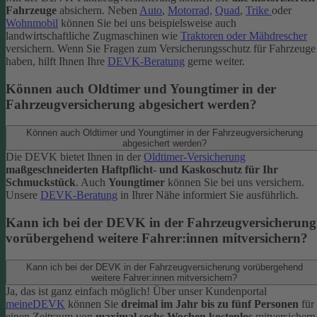
Fahrzeuge
absichern. Neben
Auto
,
Motorrad,
Quad
,
Trike
oder
Wohnmobil
können Sie bei uns beispielsweise auch
landwirtschaftliche Zugmaschinen wie
Traktoren oder Mähdrescher
versichern.
Wenn Sie Fragen zum Versicherungsschutz für Fahrzeuge
haben, hilft Ihnen Ihre
DEVK-Beratung
gerne weiter.
Können auch Oldtimer und Youngtimer in der
Fahrzeugversicherung abgesichert werden?
Können auch Oldtimer und Youngtimer in der Fahrzeugversicherung
abgesichert werden?
Die DEVK bietet Ihnen in der
Oldtimer-Versicherung
maßgeschneiderten Haftpflicht- und Kaskoschutz für Ihr
Schmuckstück
. Auch
Youngtimer
können Sie bei uns versichern.
Unsere
DEVK-Beratung
in Ihrer Nähe informiert Sie ausführlich.
Kann ich bei der DEVK in der Fahrzeugversicherung
vorübergehend weitere Fahrer:innen mitversichern?
Kann ich bei der DEVK in der Fahrzeugversicherung vorübergehend
weitere Fahrer:innen mitversichern?
Ja, das ist ganz einfach möglich! Über unser Kundenportal
meineDEVK
können Sie
dreimal im Jahr bis zu fünf Personen
für
einen Zeitraum von
maximal sechs Wochen kostenlos
mitversichern