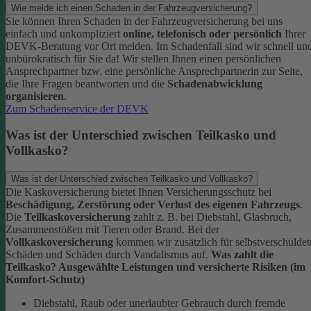
Wie melde ich einen Schaden in der Fahrzeugversicherung?
Sie können Ihren Schaden in der Fahrzeugversicherung bei uns
einfach und unkompliziert
online, telefonisch oder persönlich
Ihrer
DEVK-Beratung vor Ort melden. Im Schadenfall sind wir schnell un
unbürokratisch für Sie da!
Wir stellen Ihnen einen persönlichen
Ansprechpartner bzw. eine persönliche Ansprechpartnerin zur Seite,
die Ihre Fragen beantworten und die
Schadenabwicklung
organisieren
.
Zum Schadenservice der DEVK
Was ist der Unterschied zwischen Teilkasko und
Vollkasko?
Was ist der Unterschied zwischen Teilkasko und Vollkasko?
Die Kaskoversicherung bietet Ihnen Versicherungsschutz bei
Beschädigung, Zerstörung oder Verlust des eigenen Fahrzeugs
.
Die
Teilkaskoversicherung
zahlt z. B. bei Diebstahl, Glasbruch,
Zusammenstößen mit Tieren oder Brand. Bei der
Vollkaskoversicherung
kommen wir zusätzlich für selbstverschuldet
Schäden und Schäden durch Vandalismus auf.
Was zahlt die
Teilkasko? Ausgewählte Leistungen und versicherte Risiken (im
Komfort-Schutz)
Diebstahl, Raub oder unerlaubter Gebrauch durch fremde