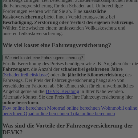
Fahrzeugs zufügen.
Bei berechtigten Schadenersatzansprüchen komm
die Fahrzeugversicherung für den Schaden auf. Unberechtigte
Forderungen wehren wir für Sie ab.
Eine
zusätzliche
Kaskoversicherung
bietet Ihnen Versicherungsschutz bei
Beschädigung, Zerstörung oder Verlust des eigenen Fahrzeugs
.
Wählen Sie zwischen einem umfassenden Vollkaskoschutz und
unserer Teilkaskoversicherung.
Wie viel kostet eine Fahrzeugversicherung?
Wie viel kostet eine Fahrzeugversicherung?
Für die Berechnung des Preises benötigen wir z. B. Angaben über die
Fahrzeugart
, die Anzahl der
schadenfrei gefahrenen Jahre
(
Schadenfreiheitsklasse
) oder die
jährliche Kilometerleistung
des
Fahrzeugs. Der Preis der Fahrzeugversicherung hängt also von
verschiedenen Faktoren ab. Sie können sich für ein unverbindliches
Angebot gerne an die
DEVK-Beratung
in Ihrer Nähe wenden.
Alternativ können Sie den Preis für Ihre Fahrzeugversicherung hier
online berechnen
.
Pkw online berechnen
Motorrad online berechnen
Wohnmobil online
berechnen
Quad online berechnen
Trike online berechnen
Was sind die Vorteile der Fahrzeugversicherung der
DEVK?