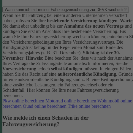
Wann kann ich mit meiner Fahrzeugversicherung zur DEVK wechseln?
Wenn Sie Ihr Fahrzeug bei einem anderen Unternehmen versichert
haben, müssen Sie Ihre
bestehende Versicherung kündigen
.
Warte
Sie damit aber unbedingt bis zur
Annahme des neuen Vertrags
und
kündigen Sie erst im Anschluss Ihre bestehende Versicherung.
Bis
wann Sie Ihre Fahrzeugversicherung wechseln können, entnehmen S
den Versicherungsbedingungen Ihres Versicherungsvertrags. Die
Kündigungsfrist beträgt in der Regel einen Monat zum Ende des
Versicherungsjahres (z. B. 31. Dezember).
Stichtag ist der 30.
November
.
Hinweis:
Bitte beachten Sie, dass wir nach der Annahme
Ihres Vertrags die Zulassungsstelle automatisch informieren, Sie die
Vorversicherung
jedoch
selbst kündigen
müssen.
In einigen Fällen
haben Sie das Recht auf eine
außerordentliche Kündigung
. Gründe
für eine außerordentliche Kündigung sind z. B. eine Beitragserhöhun
ohne zusätzliche Leistungen, ein Fahrzeugwechsel oder ein
Schadenfall.
Hier können Sie Ihre neue Fahrzeugversicherung
berechnen:
Pkw online berechnen
Motorrad online berechnen
Wohnmobil online
berechnen
Quad online berechnen
Trike online berechnen
Wie melde ich einen Schaden in der
Fahrzeugversicherung?