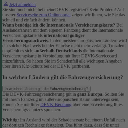
Jetzt anmelden
Sie sind noch nicht bei meineDEVK registriert? Kein Problem! Auf
unserer
Serviceseite zum Onlineportal
zeigen wir Ihnen, wie Sie das
schnell und einfach ändern können.
Wann benötige ich die Internationale Versicherungskarte?
Bei
Auslandsfahrten mit dem eigenen Fahrzeug dient die Internationale
Versicherungskarte als
international gültiger
Versicherungsnachweis
.
In den meisten europäischen Ländern wird
ein solcher Nachweis bei der Einreise nicht mehr verlangt. Trotzdem
empfiehlt es sich,
außerhalb Deutschlands
die Internationale
Versicherungskarte in Verbindung mit Ihrer DEVK-Servicecard
mitzuführen. So haben Sie im Schadenfall alle wichtigen Angaben
über Ihren Kfz-Schutz bei der DEVK griffbereit.
In welchen Ländern gilt die Fahrzeugversicherung?
In welchen Ländern gilt die Fahrzeugversicherung?
Die DEVK-Fahrzeugversicherung gilt in
ganz Europa
. Sollten Sie
mit Ihrem Fahrzeug im außereuropäischen Raum unterwegs sein,
können Sie mit Ihrer
DEVK-Beratung
über eine Erweiterung Ihres
Versicherungsschutzes sprechen.
Wichtig:
Im Ausland wird der Schadenersatz bei einem Unfall nach
der dortigen Rechtslage festgelegt. Das führt dazu, dass Sie unter