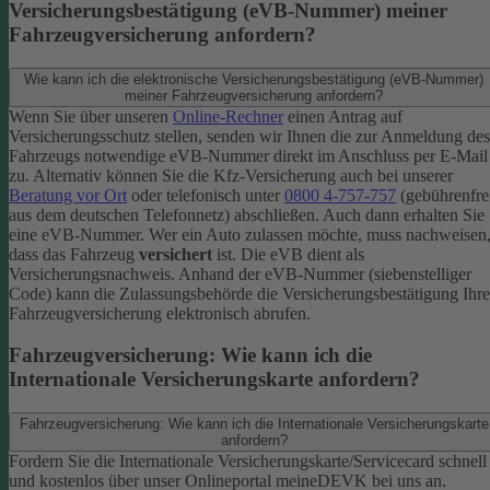
Versicherungsbestätigung (eVB-Nummer) meiner
Fahrzeugversicherung anfordern?
Wie kann ich die elektronische Versicherungsbestätigung (eVB-Nummer)
meiner Fahrzeugversicherung anfordern?
Wenn Sie über unseren
Online-Rechner
einen Antrag auf
Versicherungsschutz stellen, senden wir Ihnen die zur Anmeldung des
Fahrzeugs notwendige eVB-​Nummer direkt im Anschluss per E-Mail
zu.
Alternativ können Sie die Kfz-​Versicherung auch bei unserer
Beratung vor Ort
oder telefonisch unter
0800 4-​757-757
(gebührenfre
aus dem deutschen Telefonnetz) abschließen. Auch dann erhalten Sie
eine eVB-Nummer.
Wer ein Auto zulassen möchte, muss nachweisen
dass das Fahrzeug
versichert
ist. Die eVB dient als
Versicherungsnachweis. Anhand der eVB-Nummer (siebenstelliger
Code) kann die Zulassungsbehörde die Versicherungsbestätigung Ihre
Fahrzeugversicherung elektronisch abrufen.
Fahrzeugversicherung: Wie kann ich die
Internationale Versicherungskarte anfordern?
Fahrzeugversicherung: Wie kann ich die Internationale Versicherungskarte
anfordern?
Fordern Sie die Internationale Versicherungskarte/Servicecard schnell
und kostenlos über unser Onlineportal meineDEVK bei uns an.