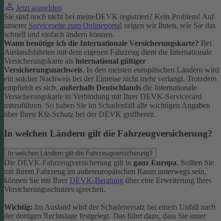
Jetzt anmelden
Sie sind noch nicht bei meineDEVK registriert? Kein Problem! Auf
unserer
Serviceseite zum Onlineportal
zeigen wir Ihnen, wie Sie das
schnell und einfach ändern können.
Wann benötige ich die Internationale Versicherungskarte?
Bei
Auslandsfahrten mit dem eigenen Fahrzeug dient die Internationale
Versicherungskarte als
international gültiger
Versicherungsnachweis
.
In den meisten europäischen Ländern wird
ein solcher Nachweis bei der Einreise nicht mehr verlangt. Trotzdem
empfiehlt es sich,
außerhalb Deutschlands
die Internationale
Versicherungskarte in Verbindung mit Ihrer DEVK-Servicecard
mitzuführen. So haben Sie im Schadenfall alle wichtigen Angaben
über Ihren Kfz-Schutz bei der DEVK griffbereit.
In welchen Ländern gilt die Fahrzeugversicherung?
In welchen Ländern gilt die Fahrzeugversicherung?
Die DEVK-Fahrzeugversicherung gilt in
ganz Europa
. Sollten Sie
mit Ihrem Fahrzeug im außereuropäischen Raum unterwegs sein,
können Sie mit Ihrer
DEVK-Beratung
über eine Erweiterung Ihres
Versicherungsschutzes sprechen.
Wichtig:
Im Ausland wird der Schadenersatz bei einem Unfall nach
der dortigen Rechtslage festgelegt. Das führt dazu, dass Sie unter