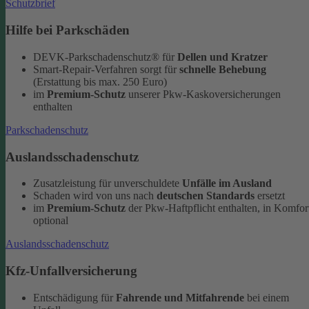
Schutzbrief
Hilfe bei Parkschäden
DEVK-Parkschadenschutz® für
Dellen und Kratzer
Smart-Repair-Verfahren sorgt für
schnelle Behebung
(Erstattung bis max. 250 Euro)
im
Premium-Schutz
unserer Pkw-Kaskoversicherungen
enthalten
Parkschadenschutz
Auslandsschadenschutz
Zusatzleistung für unverschuldete
Unfälle im Ausland
Schaden wird von uns nach
deutschen Standards
ersetzt
im
Premium-Schutz
der Pkw-Haftpflicht enthalten, in Komfor
optional
Auslandsschadenschutz
Kfz-Unfallversicherung
Entschädigung für
Fahrende und Mitfahrende
bei einem