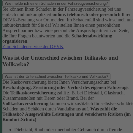
Wie melde ich einen Schaden in der Fahrzeugversicherung?
Sie können Ihren Schaden in der Fahrzeugversicherung bei uns
einfach und unkompliziert
online, telefonisch oder persönlich
Ihrer
DEVK-Beratung vor Ort melden. Im Schadenfall sind wir schnell un
unbürokratisch für Sie da!
Wir stellen Ihnen einen persönlichen
Ansprechpartner bzw. eine persönliche Ansprechpartnerin zur Seite,
die Ihre Fragen beantworten und die
Schadenabwicklung
organisieren
.
Zum Schadenservice der DEVK
Was ist der Unterschied zwischen Teilkasko und
Vollkasko?
Was ist der Unterschied zwischen Teilkasko und Vollkasko?
Die Kaskoversicherung bietet Ihnen Versicherungsschutz bei
Beschädigung, Zerstörung oder Verlust des eigenen Fahrzeugs
.
Die
Teilkaskoversicherung
zahlt z. B. bei Diebstahl, Glasbruch,
Zusammenstößen mit Tieren oder Brand. Bei der
Vollkaskoversicherung
kommen wir zusätzlich für selbstverschuldet
Schäden und Schäden durch Vandalismus auf.
Was zahlt die
Teilkasko? Ausgewählte Leistungen und versicherte Risiken (im
Komfort-Schutz)
Diebstahl, Raub oder unerlaubter Gebrauch durch fremde