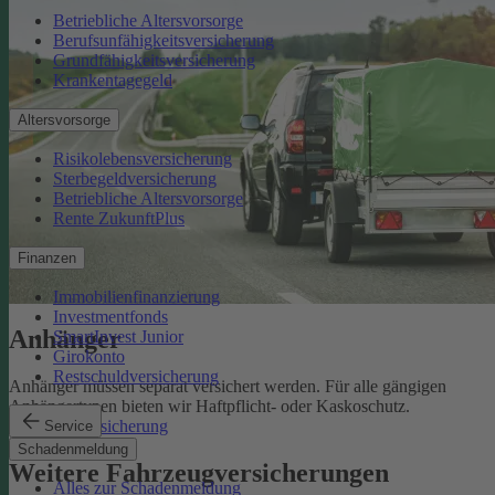
Betriebliche Altersvorsorge
Berufsunfähigkeitsversicherung
Grundfähigkeitsversicherung
Krankentagegeld
Altersvorsorge
Risikolebensversicherung
Sterbegeldversicherung
Betriebliche Altersvorsorge
Rente ZukunftPlus
Finanzen
Immobilienfinanzierung
Investmentfonds
Anhänger
SmartInvest Junior
Girokonto
Restschuldversicherung
Anhänger müssen separat versichert werden. Für alle gängigen
Anhängertypen bieten wir Haftpflicht- oder Kaskoschutz.
Anhängerversicherung
Service
Schadenmeldung
Weitere Fahrzeugversicherungen
Alles zur Schadenmeldung