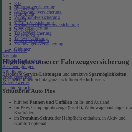
Kfz
Motorradversicherung
Rechtsschutz
Lieferwagenversicherung
Haftpflicht
Wohnmobilversicherung
Unfall
E-Auto-Versicherung
Auslandsreisekrankenversicherung
Quadversicherung
Reisegepäck
Traktorversicherung
Reiserücktritt
Trikeversicherung
Haus und Wohnen
Zweitwagen-Versicherung
Oldtimer
meineDEVK
Kontakt
Highlights unserer Fahrzeugversicherung
Kundendaten ändern
Bescheinigungen
Kündigung
Besondere
Service-Leistungen
und attraktive
Sparmöglichkeiten
:
Produktservices
Wir bieten Ihnen Schutz ganz nach Ihren Bedürfnissen.
Wissenswertes
Leichte Sprache
Schutzbrief Auto Plus
hilft bei
Pannen und Unfällen
im In- und Ausland
für Pkw, Campingfahrzeuge (bis 4 t), Wohnwagenanhänger un
Krafträder
im
Premium-Schutz
der Haftpflicht enthalten, in Aktiv und
Komfort optional