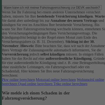
Wann kann ich mit meiner Fahrzeugversicherung zur DEVK wechseln?
Wenn Sie Ihr Fahrzeug bei einem anderen Unternehmen versichert
haben, müssen Sie Ihre
bestehende Versicherung kündigen
.
Warte
Sie damit aber unbedingt bis zur
Annahme des neuen Vertrags
und
kündigen Sie erst im Anschluss Ihre bestehende Versicherung.
Bis
wann Sie Ihre Fahrzeugversicherung wechseln können, entnehmen S
den Versicherungsbedingungen Ihres Versicherungsvertrags. Die
Kündigungsfrist beträgt in der Regel einen Monat zum Ende des
Versicherungsjahres (z. B. 31. Dezember).
Stichtag ist der 30.
November
.
Hinweis:
Bitte beachten Sie, dass wir nach der Annahme
Ihres Vertrags die Zulassungsstelle automatisch informieren, Sie die
Vorversicherung
jedoch
selbst kündigen
müssen.
In einigen Fällen
haben Sie das Recht auf eine
außerordentliche Kündigung
. Gründe
für eine außerordentliche Kündigung sind z. B. eine Beitragserhöhun
ohne zusätzliche Leistungen, ein Fahrzeugwechsel oder ein
Schadenfall.
Hier können Sie Ihre neue Fahrzeugversicherung
berechnen:
Pkw online berechnen
Motorrad online berechnen
Wohnmobil online
berechnen
Quad online berechnen
Trike online berechnen
Wie melde ich einen Schaden in der
Fahrzeugversicherung?