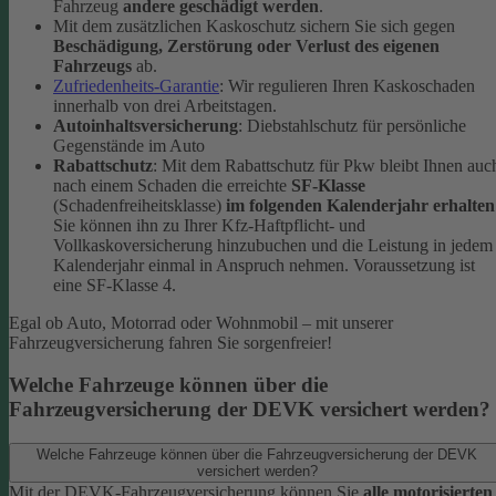
Fahrzeug
andere geschädigt werden
.
Mit dem zusätzlichen Kaskoschutz sichern Sie sich gegen
Beschädigung, Zerstörung oder Verlust des eigenen
Fahrzeugs
ab.
Zufriedenheits-Garantie
: Wir regulieren Ihren Kaskoschaden
innerhalb von drei Arbeitstagen.
Autoinhaltsversicherung
: Diebstahlschutz für persönliche
Gegenstände im Auto
Rabattschutz
: Mit dem Rabattschutz für Pkw bleibt Ihnen auc
nach einem Schaden die erreichte
SF-Klasse
(Schadenfreiheitsklasse)
im folgenden Kalenderjahr erhalten
Sie können ihn zu Ihrer Kfz-Haftpflicht- und
Vollkaskoversicherung hinzubuchen und die Leistung in jedem
Kalenderjahr einmal in Anspruch nehmen. Voraussetzung ist
eine SF-Klasse 4.
Egal ob Auto, Motorrad oder Wohnmobil – mit unserer
Fahrzeugversicherung fahren Sie sorgenfreier!
Welche Fahrzeuge können über die
Fahrzeugversicherung der DEVK versichert werden?
Welche Fahrzeuge können über die Fahrzeugversicherung der DEVK
versichert werden?
Mit der DEVK-Fahrzeugversicherung können Sie
alle motorisierten