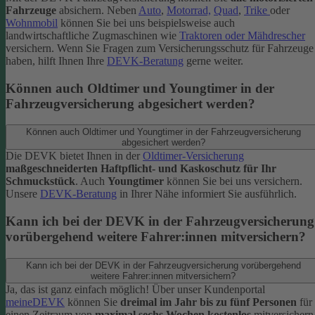
Fahrzeuge
absichern. Neben
Auto
,
Motorrad,
Quad
,
Trike
oder
Wohnmobil
können Sie bei uns beispielsweise auch
landwirtschaftliche Zugmaschinen wie
Traktoren oder Mähdrescher
versichern.
Wenn Sie Fragen zum Versicherungsschutz für Fahrzeuge
haben, hilft Ihnen Ihre
DEVK-Beratung
gerne weiter.
Können auch Oldtimer und Youngtimer in der
Fahrzeugversicherung abgesichert werden?
Können auch Oldtimer und Youngtimer in der Fahrzeugversicherung
abgesichert werden?
Die DEVK bietet Ihnen in der
Oldtimer-Versicherung
maßgeschneiderten Haftpflicht- und Kaskoschutz für Ihr
Schmuckstück
. Auch
Youngtimer
können Sie bei uns versichern.
Unsere
DEVK-Beratung
in Ihrer Nähe informiert Sie ausführlich.
Kann ich bei der DEVK in der Fahrzeugversicherung
vorübergehend weitere Fahrer:innen mitversichern?
Kann ich bei der DEVK in der Fahrzeugversicherung vorübergehend
weitere Fahrer:innen mitversichern?
Ja, das ist ganz einfach möglich! Über unser Kundenportal
meineDEVK
können Sie
dreimal im Jahr bis zu fünf Personen
für
einen Zeitraum von
maximal sechs Wochen kostenlos
mitversichern