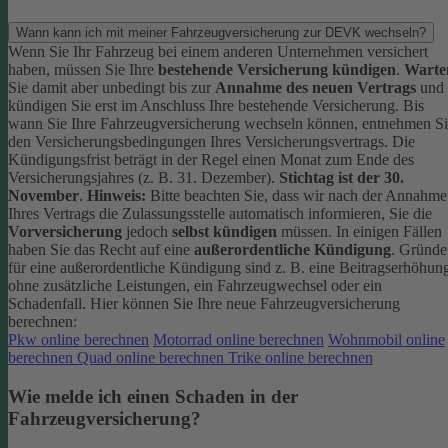
Wann kann ich mit meiner Fahrzeugversicherung zur DEVK wechseln?
Wenn Sie Ihr Fahrzeug bei einem anderen Unternehmen versichert
haben, müssen Sie Ihre
bestehende Versicherung kündigen
.
Warte
Sie damit aber unbedingt bis zur
Annahme des neuen Vertrags
und
kündigen Sie erst im Anschluss Ihre bestehende Versicherung.
Bis
wann Sie Ihre Fahrzeugversicherung wechseln können, entnehmen S
den Versicherungsbedingungen Ihres Versicherungsvertrags. Die
Kündigungsfrist beträgt in der Regel einen Monat zum Ende des
Versicherungsjahres (z. B. 31. Dezember).
Stichtag ist der 30.
November
.
Hinweis:
Bitte beachten Sie, dass wir nach der Annahme
Ihres Vertrags die Zulassungsstelle automatisch informieren, Sie die
Vorversicherung
jedoch
selbst kündigen
müssen.
In einigen Fällen
haben Sie das Recht auf eine
außerordentliche Kündigung
. Gründe
für eine außerordentliche Kündigung sind z. B. eine Beitragserhöhun
ohne zusätzliche Leistungen, ein Fahrzeugwechsel oder ein
Schadenfall.
Hier können Sie Ihre neue Fahrzeugversicherung
berechnen:
Pkw online berechnen
Motorrad online berechnen
Wohnmobil online
berechnen
Quad online berechnen
Trike online berechnen
Wie melde ich einen Schaden in der
Fahrzeugversicherung?