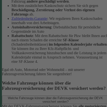
Fahrzeug
andere geschädigt werden
.
Mit dem zusätzlichen Kaskoschutz sichern Sie sich gegen
Beschädigung, Zerstörung oder Verlust des eigenen
Fahrzeugs
ab.
Zufriedenheits-Garantie
: Wir regulieren Ihren Kaskoschaden
innerhalb von drei Arbeitstagen.
Autoinhaltsversicherung
: Diebstahlschutz für persönliche
Gegenstände im Auto
Rabattschutz
: Mit dem Rabattschutz für Pkw bleibt Ihnen auc
nach einem Schaden die erreichte
SF-Klasse
(Schadenfreiheitsklasse)
im folgenden Kalenderjahr erhalten
Sie können ihn zu Ihrer Kfz-Haftpflicht- und
Vollkaskoversicherung hinzubuchen und die Leistung in jedem
Kalenderjahr einmal in Anspruch nehmen. Voraussetzung ist
eine SF-Klasse 4.
Egal ob Auto, Motorrad oder Wohnmobil – mit unserer
Fahrzeugversicherung fahren Sie sorgenfreier!
Welche Fahrzeuge können über die
Fahrzeugversicherung der DEVK versichert werden?
Welche Fahrzeuge können über die Fahrzeugversicherung der DEVK
versichert werden?
Mit der DEVK-Fahrzeugversicherung können Sie
alle motorisierten