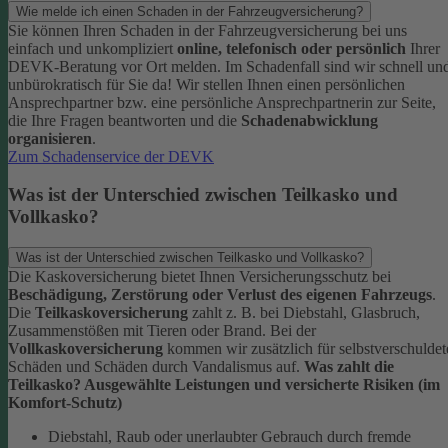
Wie melde ich einen Schaden in der Fahrzeugversicherung?
Sie können Ihren Schaden in der Fahrzeugversicherung bei uns
einfach und unkompliziert
online, telefonisch oder persönlich
Ihrer
DEVK-Beratung vor Ort melden. Im Schadenfall sind wir schnell un
unbürokratisch für Sie da!
Wir stellen Ihnen einen persönlichen
Ansprechpartner bzw. eine persönliche Ansprechpartnerin zur Seite,
die Ihre Fragen beantworten und die
Schadenabwicklung
organisieren
.
Zum Schadenservice der DEVK
Was ist der Unterschied zwischen Teilkasko und
Vollkasko?
Was ist der Unterschied zwischen Teilkasko und Vollkasko?
Die Kaskoversicherung bietet Ihnen Versicherungsschutz bei
Beschädigung, Zerstörung oder Verlust des eigenen Fahrzeugs
.
Die
Teilkaskoversicherung
zahlt z. B. bei Diebstahl, Glasbruch,
Zusammenstößen mit Tieren oder Brand. Bei der
Vollkaskoversicherung
kommen wir zusätzlich für selbstverschuldet
Schäden und Schäden durch Vandalismus auf.
Was zahlt die
Teilkasko? Ausgewählte Leistungen und versicherte Risiken (im
Komfort-Schutz)
Diebstahl, Raub oder unerlaubter Gebrauch durch fremde