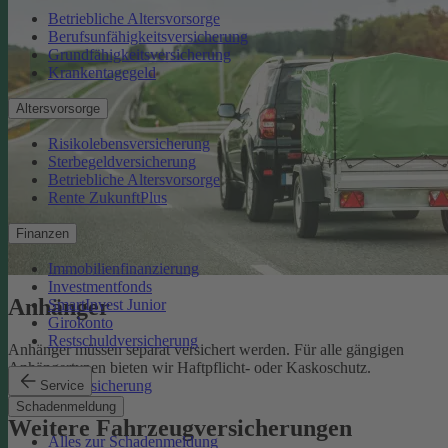
Betriebliche Altersvorsorge
Berufsunfähigkeitsversicherung
Grundfähigkeitsversicherung
Krankentagegeld
Altersvorsorge
Risikolebensversicherung
Sterbegeldversicherung
Betriebliche Altersvorsorge
Rente ZukunftPlus
Finanzen
Immobilienfinanzierung
Investmentfonds
Anhänger
SmartInvest Junior
Girokonto
Restschuldversicherung
Anhänger müssen separat versichert werden. Für alle gängigen
Anhängertypen bieten wir Haftpflicht- oder Kaskoschutz.
Anhängerversicherung
Service
Schadenmeldung
Weitere Fahrzeugversicherungen
Alles zur Schadenmeldung