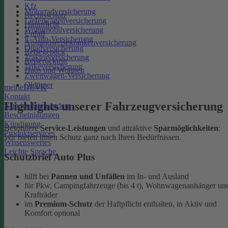
Kfz
Motorradversicherung
Rechtsschutz
Lieferwagenversicherung
Haftpflicht
Wohnmobilversicherung
Unfall
E-Auto-Versicherung
Auslandsreisekrankenversicherung
Quadversicherung
Reisegepäck
Traktorversicherung
Reiserücktritt
Trikeversicherung
Haus und Wohnen
Zweitwagen-Versicherung
Oldtimer
meineDEVK
Kontakt
Highlights unserer Fahrzeugversicherung
Kundendaten ändern
Bescheinigungen
Kündigung
Besondere
Service-Leistungen
und attraktive
Sparmöglichkeiten
:
Produktservices
Wir bieten Ihnen Schutz ganz nach Ihren Bedürfnissen.
Wissenswertes
Leichte Sprache
Schutzbrief Auto Plus
hilft bei
Pannen und Unfällen
im In- und Ausland
für Pkw, Campingfahrzeuge (bis 4 t), Wohnwagenanhänger un
Krafträder
im
Premium-Schutz
der Haftpflicht enthalten, in Aktiv und
Komfort optional