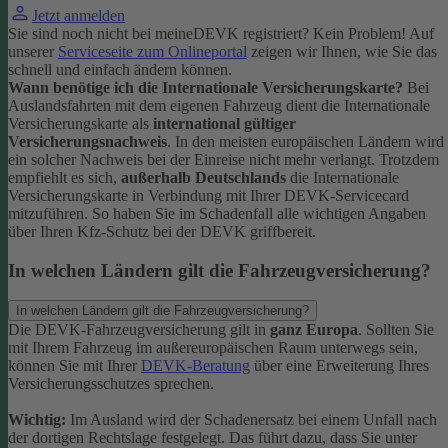
Jetzt anmelden
Sie sind noch nicht bei meineDEVK registriert? Kein Problem! Auf
unserer
Serviceseite zum Onlineportal
zeigen wir Ihnen, wie Sie das
schnell und einfach ändern können.
Wann benötige ich die Internationale Versicherungskarte?
Bei
Auslandsfahrten mit dem eigenen Fahrzeug dient die Internationale
Versicherungskarte als
international gültiger
Versicherungsnachweis
.
In den meisten europäischen Ländern wird
ein solcher Nachweis bei der Einreise nicht mehr verlangt. Trotzdem
empfiehlt es sich,
außerhalb Deutschlands
die Internationale
Versicherungskarte in Verbindung mit Ihrer DEVK-Servicecard
mitzuführen. So haben Sie im Schadenfall alle wichtigen Angaben
über Ihren Kfz-Schutz bei der DEVK griffbereit.
In welchen Ländern gilt die Fahrzeugversicherung?
In welchen Ländern gilt die Fahrzeugversicherung?
Die DEVK-Fahrzeugversicherung gilt in
ganz Europa
. Sollten Sie
mit Ihrem Fahrzeug im außereuropäischen Raum unterwegs sein,
können Sie mit Ihrer
DEVK-Beratung
über eine Erweiterung Ihres
Versicherungsschutzes sprechen.
Wichtig:
Im Ausland wird der Schadenersatz bei einem Unfall nach
der dortigen Rechtslage festgelegt. Das führt dazu, dass Sie unter