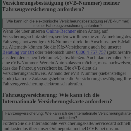
Versicherungsbestätigung (eVB-Nummer) meiner
Fahrzeugversicherung anfordern?
Wie kann ich die elektronische Versicherungsbestätigung (eVB-Nummer)
meiner Fahrzeugversicherung anfordern?
Wenn Sie über unseren
Online-Rechner
einen Antrag auf
Versicherungsschutz stellen, senden wir Ihnen die zur Anmeldung des
Fahrzeugs notwendige eVB-​Nummer direkt im Anschluss per E-Mail
zu.
Alternativ können Sie die Kfz-​Versicherung auch bei unserer
Beratung vor Ort
oder telefonisch unter
0800 4-​757-757
(gebührenfre
aus dem deutschen Telefonnetz) abschließen. Auch dann erhalten Sie
eine eVB-Nummer.
Wer ein Auto zulassen möchte, muss nachweisen
dass das Fahrzeug
versichert
ist. Die eVB dient als
Versicherungsnachweis. Anhand der eVB-Nummer (siebenstelliger
Code) kann die Zulassungsbehörde die Versicherungsbestätigung Ihre
Fahrzeugversicherung elektronisch abrufen.
Fahrzeugversicherung: Wie kann ich die
Internationale Versicherungskarte anfordern?
Fahrzeugversicherung: Wie kann ich die Internationale Versicherungskarte
anfordern?
Fordern Sie die Internationale Versicherungskarte/Servicecard schnell
und kostenlos über unser Onlineportal meineDEVK bei uns an.