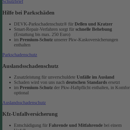
Schutzbrief
Hilfe bei Parkschäden
DEVK-Parkschadenschutz® für
Dellen und Kratzer
Smart-Repair-Verfahren sorgt für
schnelle Behebung
(Erstattung bis max. 250 Euro)
im
Premium-Schutz
unserer Pkw-Kaskoversicherungen
enthalten
Parkschadenschutz
Auslandsschadenschutz
Zusatzleistung für unverschuldete
Unfälle im Ausland
Schaden wird von uns nach
deutschen Standards
ersetzt
im
Premium-Schutz
der Pkw-Haftpflicht enthalten, in Komfor
optional
Auslandsschadenschutz
Kfz-Unfallversicherung
Entschädigung für
Fahrende und Mitfahrende
bei einem