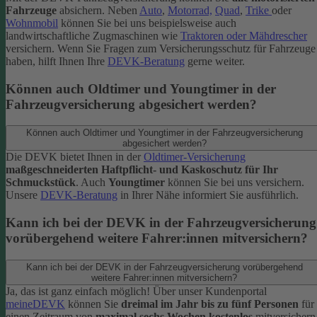
Fahrzeuge
absichern. Neben
Auto
,
Motorrad,
Quad
,
Trike
oder
Wohnmobil
können Sie bei uns beispielsweise auch
landwirtschaftliche Zugmaschinen wie
Traktoren oder Mähdrescher
versichern.
Wenn Sie Fragen zum Versicherungsschutz für Fahrzeuge
haben, hilft Ihnen Ihre
DEVK-Beratung
gerne weiter.
Können auch Oldtimer und Youngtimer in der
Fahrzeugversicherung abgesichert werden?
Können auch Oldtimer und Youngtimer in der Fahrzeugversicherung
abgesichert werden?
Die DEVK bietet Ihnen in der
Oldtimer-Versicherung
maßgeschneiderten Haftpflicht- und Kaskoschutz für Ihr
Schmuckstück
. Auch
Youngtimer
können Sie bei uns versichern.
Unsere
DEVK-Beratung
in Ihrer Nähe informiert Sie ausführlich.
Kann ich bei der DEVK in der Fahrzeugversicherung
vorübergehend weitere Fahrer:innen mitversichern?
Kann ich bei der DEVK in der Fahrzeugversicherung vorübergehend
weitere Fahrer:innen mitversichern?
Ja, das ist ganz einfach möglich! Über unser Kundenportal
meineDEVK
können Sie
dreimal im Jahr bis zu fünf Personen
für
einen Zeitraum von
maximal sechs Wochen kostenlos
mitversichern