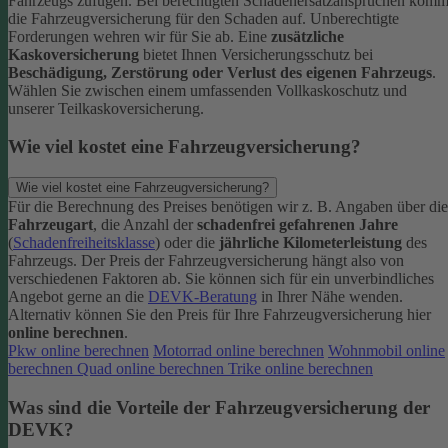
Fahrzeugs zufügen.
Bei berechtigten Schadenersatzansprüchen komm
die Fahrzeugversicherung für den Schaden auf. Unberechtigte
Forderungen wehren wir für Sie ab.
Eine
zusätzliche
Kaskoversicherung
bietet Ihnen Versicherungsschutz bei
Beschädigung, Zerstörung oder Verlust des eigenen Fahrzeugs
.
Wählen Sie zwischen einem umfassenden Vollkaskoschutz und
unserer Teilkaskoversicherung.
Wie viel kostet eine Fahrzeugversicherung?
Wie viel kostet eine Fahrzeugversicherung?
Für die Berechnung des Preises benötigen wir z. B. Angaben über die
Fahrzeugart
, die Anzahl der
schadenfrei gefahrenen Jahre
(
Schadenfreiheitsklasse
) oder die
jährliche Kilometerleistung
des
Fahrzeugs. Der Preis der Fahrzeugversicherung hängt also von
verschiedenen Faktoren ab. Sie können sich für ein unverbindliches
Angebot gerne an die
DEVK-Beratung
in Ihrer Nähe wenden.
Alternativ können Sie den Preis für Ihre Fahrzeugversicherung hier
online berechnen
.
Pkw online berechnen
Motorrad online berechnen
Wohnmobil online
berechnen
Quad online berechnen
Trike online berechnen
Was sind die Vorteile der Fahrzeugversicherung der
DEVK?