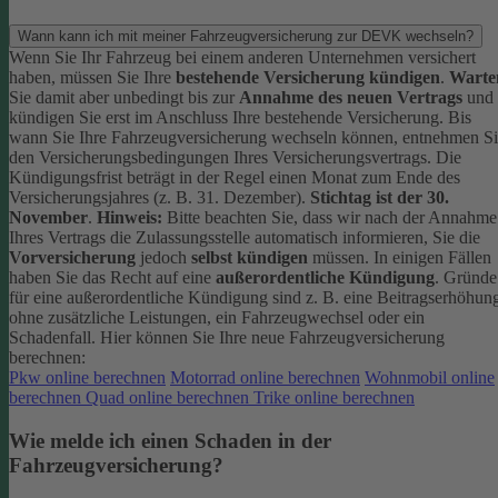
Wann kann ich mit meiner Fahrzeugversicherung zur DEVK wechseln?
Wenn Sie Ihr Fahrzeug bei einem anderen Unternehmen versichert
haben, müssen Sie Ihre
bestehende Versicherung kündigen
.
Warte
Sie damit aber unbedingt bis zur
Annahme des neuen Vertrags
und
kündigen Sie erst im Anschluss Ihre bestehende Versicherung.
Bis
wann Sie Ihre Fahrzeugversicherung wechseln können, entnehmen S
den Versicherungsbedingungen Ihres Versicherungsvertrags. Die
Kündigungsfrist beträgt in der Regel einen Monat zum Ende des
Versicherungsjahres (z. B. 31. Dezember).
Stichtag ist der 30.
November
.
Hinweis:
Bitte beachten Sie, dass wir nach der Annahme
Ihres Vertrags die Zulassungsstelle automatisch informieren, Sie die
Vorversicherung
jedoch
selbst kündigen
müssen.
In einigen Fällen
haben Sie das Recht auf eine
außerordentliche Kündigung
. Gründe
für eine außerordentliche Kündigung sind z. B. eine Beitragserhöhun
ohne zusätzliche Leistungen, ein Fahrzeugwechsel oder ein
Schadenfall.
Hier können Sie Ihre neue Fahrzeugversicherung
berechnen:
Pkw online berechnen
Motorrad online berechnen
Wohnmobil online
berechnen
Quad online berechnen
Trike online berechnen
Wie melde ich einen Schaden in der
Fahrzeugversicherung?