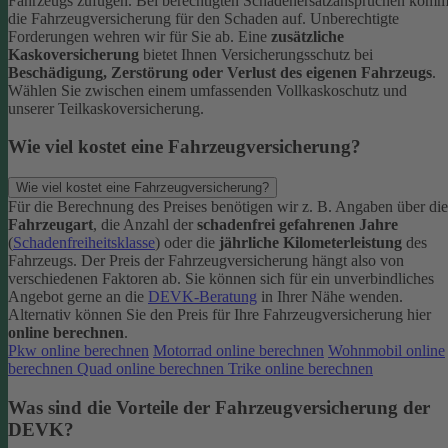
Fahrzeugs zufügen.
Bei berechtigten Schadenersatzansprüchen komm
die Fahrzeugversicherung für den Schaden auf. Unberechtigte
Forderungen wehren wir für Sie ab.
Eine
zusätzliche
Kaskoversicherung
bietet Ihnen Versicherungsschutz bei
Beschädigung, Zerstörung oder Verlust des eigenen Fahrzeugs
.
Wählen Sie zwischen einem umfassenden Vollkaskoschutz und
unserer Teilkaskoversicherung.
Wie viel kostet eine Fahrzeugversicherung?
Wie viel kostet eine Fahrzeugversicherung?
Für die Berechnung des Preises benötigen wir z. B. Angaben über die
Fahrzeugart
, die Anzahl der
schadenfrei gefahrenen Jahre
(
Schadenfreiheitsklasse
) oder die
jährliche Kilometerleistung
des
Fahrzeugs. Der Preis der Fahrzeugversicherung hängt also von
verschiedenen Faktoren ab. Sie können sich für ein unverbindliches
Angebot gerne an die
DEVK-Beratung
in Ihrer Nähe wenden.
Alternativ können Sie den Preis für Ihre Fahrzeugversicherung hier
online berechnen
.
Pkw online berechnen
Motorrad online berechnen
Wohnmobil online
berechnen
Quad online berechnen
Trike online berechnen
Was sind die Vorteile der Fahrzeugversicherung der
DEVK?