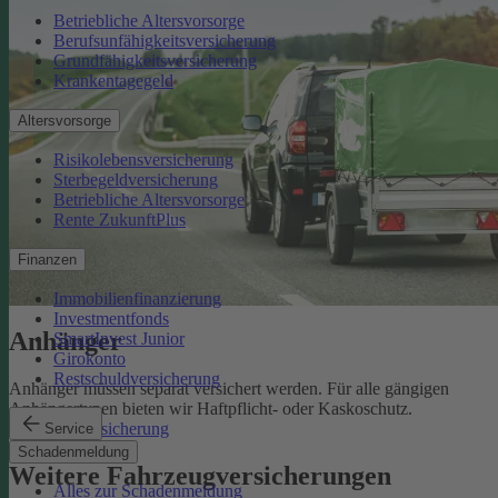
Betriebliche Altersvorsorge
Berufsunfähigkeitsversicherung
Grundfähigkeitsversicherung
Krankentagegeld
Altersvorsorge
Risikolebensversicherung
Sterbegeldversicherung
Betriebliche Altersvorsorge
Rente ZukunftPlus
Finanzen
Immobilienfinanzierung
Investmentfonds
Anhänger
SmartInvest Junior
Girokonto
Restschuldversicherung
Anhänger müssen separat versichert werden. Für alle gängigen
Anhängertypen bieten wir Haftpflicht- oder Kaskoschutz.
Anhängerversicherung
Service
Schadenmeldung
Weitere Fahrzeugversicherungen
Alles zur Schadenmeldung