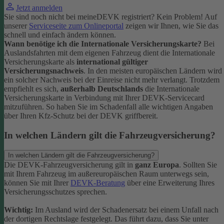
Jetzt anmelden
Sie sind noch nicht bei meineDEVK registriert? Kein Problem! Auf
unserer
Serviceseite zum Onlineportal
zeigen wir Ihnen, wie Sie das
schnell und einfach ändern können.
Wann benötige ich die Internationale Versicherungskarte?
Bei
Auslandsfahrten mit dem eigenen Fahrzeug dient die Internationale
Versicherungskarte als
international gültiger
Versicherungsnachweis
.
In den meisten europäischen Ländern wird
ein solcher Nachweis bei der Einreise nicht mehr verlangt. Trotzdem
empfiehlt es sich,
außerhalb Deutschlands
die Internationale
Versicherungskarte in Verbindung mit Ihrer DEVK-Servicecard
mitzuführen. So haben Sie im Schadenfall alle wichtigen Angaben
über Ihren Kfz-Schutz bei der DEVK griffbereit.
In welchen Ländern gilt die Fahrzeugversicherung?
In welchen Ländern gilt die Fahrzeugversicherung?
Die DEVK-Fahrzeugversicherung gilt in
ganz Europa
. Sollten Sie
mit Ihrem Fahrzeug im außereuropäischen Raum unterwegs sein,
können Sie mit Ihrer
DEVK-Beratung
über eine Erweiterung Ihres
Versicherungsschutzes sprechen.
Wichtig:
Im Ausland wird der Schadenersatz bei einem Unfall nach
der dortigen Rechtslage festgelegt. Das führt dazu, dass Sie unter