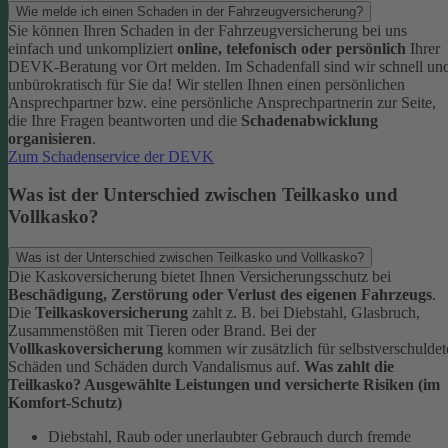
Wie melde ich einen Schaden in der Fahrzeugversicherung?
Sie können Ihren Schaden in der Fahrzeugversicherung bei uns
einfach und unkompliziert
online, telefonisch oder persönlich
Ihrer
DEVK-Beratung vor Ort melden. Im Schadenfall sind wir schnell un
unbürokratisch für Sie da!
Wir stellen Ihnen einen persönlichen
Ansprechpartner bzw. eine persönliche Ansprechpartnerin zur Seite,
die Ihre Fragen beantworten und die
Schadenabwicklung
organisieren
.
Zum Schadenservice der DEVK
Was ist der Unterschied zwischen Teilkasko und
Vollkasko?
Was ist der Unterschied zwischen Teilkasko und Vollkasko?
Die Kaskoversicherung bietet Ihnen Versicherungsschutz bei
Beschädigung, Zerstörung oder Verlust des eigenen Fahrzeugs
.
Die
Teilkaskoversicherung
zahlt z. B. bei Diebstahl, Glasbruch,
Zusammenstößen mit Tieren oder Brand. Bei der
Vollkaskoversicherung
kommen wir zusätzlich für selbstverschuldet
Schäden und Schäden durch Vandalismus auf.
Was zahlt die
Teilkasko? Ausgewählte Leistungen und versicherte Risiken (im
Komfort-Schutz)
Diebstahl, Raub oder unerlaubter Gebrauch durch fremde