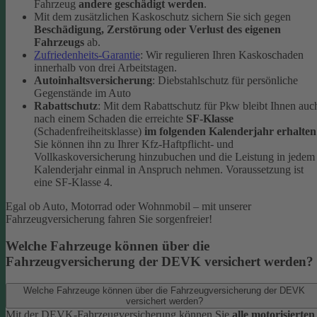
Fahrzeug
andere geschädigt werden
.
Mit dem zusätzlichen Kaskoschutz sichern Sie sich gegen
Beschädigung, Zerstörung oder Verlust des eigenen
Fahrzeugs
ab.
Zufriedenheits-Garantie
: Wir regulieren Ihren Kaskoschaden
innerhalb von drei Arbeitstagen.
Autoinhaltsversicherung
: Diebstahlschutz für persönliche
Gegenstände im Auto
Rabattschutz
: Mit dem Rabattschutz für Pkw bleibt Ihnen auc
nach einem Schaden die erreichte
SF-Klasse
(Schadenfreiheitsklasse)
im folgenden Kalenderjahr erhalten
Sie können ihn zu Ihrer Kfz-Haftpflicht- und
Vollkaskoversicherung hinzubuchen und die Leistung in jedem
Kalenderjahr einmal in Anspruch nehmen. Voraussetzung ist
eine SF-Klasse 4.
Egal ob Auto, Motorrad oder Wohnmobil – mit unserer
Fahrzeugversicherung fahren Sie sorgenfreier!
Welche Fahrzeuge können über die
Fahrzeugversicherung der DEVK versichert werden?
Welche Fahrzeuge können über die Fahrzeugversicherung der DEVK
versichert werden?
Mit der DEVK-Fahrzeugversicherung können Sie
alle motorisierten