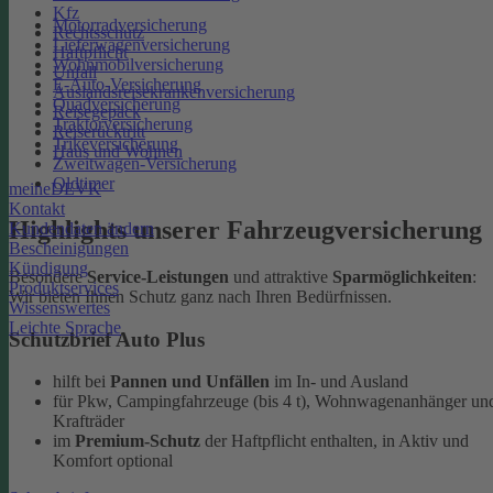
Kfz
Motorradversicherung
Rechtsschutz
Lieferwagenversicherung
Haftpflicht
Wohnmobilversicherung
Unfall
E-Auto-Versicherung
Auslandsreisekrankenversicherung
Quadversicherung
Reisegepäck
Traktorversicherung
Reiserücktritt
Trikeversicherung
Haus und Wohnen
Zweitwagen-Versicherung
Oldtimer
meineDEVK
Kontakt
Highlights unserer Fahrzeugversicherung
Kundendaten ändern
Bescheinigungen
Kündigung
Besondere
Service-Leistungen
und attraktive
Sparmöglichkeiten
:
Produktservices
Wir bieten Ihnen Schutz ganz nach Ihren Bedürfnissen.
Wissenswertes
Leichte Sprache
Schutzbrief Auto Plus
hilft bei
Pannen und Unfällen
im In- und Ausland
für Pkw, Campingfahrzeuge (bis 4 t), Wohnwagenanhänger un
Krafträder
im
Premium-Schutz
der Haftpflicht enthalten, in Aktiv und
Komfort optional