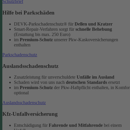
Schutzbrief
Hilfe bei Parkschäden
DEVK-Parkschadenschutz® für
Dellen und Kratzer
Smart-Repair-Verfahren sorgt für
schnelle Behebung
(Erstattung bis max. 250 Euro)
im
Premium-Schutz
unserer Pkw-Kaskoversicherungen
enthalten
Parkschadenschutz
Auslandsschadenschutz
Zusatzleistung für unverschuldete
Unfälle im Ausland
Schaden wird von uns nach
deutschen Standards
ersetzt
im
Premium-Schutz
der Pkw-Haftpflicht enthalten, in Komfor
optional
Auslandsschadenschutz
Kfz-Unfallversicherung
Entschädigung für
Fahrende und Mitfahrende
bei einem