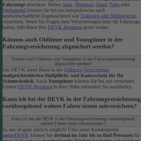
Fahrzeuge
absichern. Neben
Auto
,
Motorrad,
Quad
,
Trike
oder
Wohnmobil
können Sie bei uns beispielsweise auch
landwirtschaftliche Zugmaschinen wie
Traktoren oder Mähdrescher
versichern.
Wenn Sie Fragen zum Versicherungsschutz für Fahrzeuge
haben, hilft Ihnen Ihre
DEVK-Beratung
gerne weiter.
Können auch Oldtimer und Youngtimer in der
Fahrzeugversicherung abgesichert werden?
Können auch Oldtimer und Youngtimer in der Fahrzeugversicherung
abgesichert werden?
Die DEVK bietet Ihnen in der
Oldtimer-Versicherung
maßgeschneiderten Haftpflicht- und Kaskoschutz für Ihr
Schmuckstück
. Auch
Youngtimer
können Sie bei uns versichern.
Unsere
DEVK-Beratung
in Ihrer Nähe informiert Sie ausführlich.
Kann ich bei der DEVK in der Fahrzeugversicherung
vorübergehend weitere Fahrer:innen mitversichern?
Kann ich bei der DEVK in der Fahrzeugversicherung vorübergehend
weitere Fahrer:innen mitversichern?
Ja, das ist ganz einfach möglich! Über unser Kundenportal
meineDEVK
können Sie
dreimal im Jahr bis zu fünf Personen
für
einen Zeitraum von
maximal sechs Wochen kostenlos
mitversichern