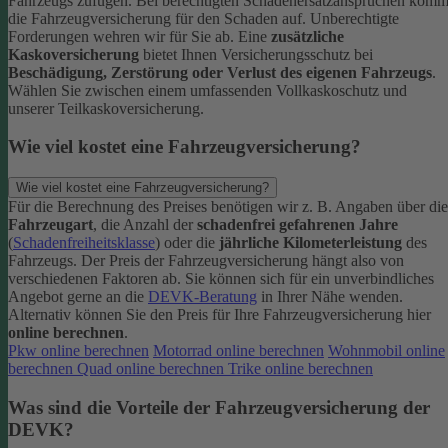
Fahrzeugs zufügen.
Bei berechtigten Schadenersatzansprüchen komm
die Fahrzeugversicherung für den Schaden auf. Unberechtigte
Forderungen wehren wir für Sie ab.
Eine
zusätzliche
Kaskoversicherung
bietet Ihnen Versicherungsschutz bei
Beschädigung, Zerstörung oder Verlust des eigenen Fahrzeugs
.
Wählen Sie zwischen einem umfassenden Vollkaskoschutz und
unserer Teilkaskoversicherung.
Wie viel kostet eine Fahrzeugversicherung?
Wie viel kostet eine Fahrzeugversicherung?
Für die Berechnung des Preises benötigen wir z. B. Angaben über die
Fahrzeugart
, die Anzahl der
schadenfrei gefahrenen Jahre
(
Schadenfreiheitsklasse
) oder die
jährliche Kilometerleistung
des
Fahrzeugs. Der Preis der Fahrzeugversicherung hängt also von
verschiedenen Faktoren ab. Sie können sich für ein unverbindliches
Angebot gerne an die
DEVK-Beratung
in Ihrer Nähe wenden.
Alternativ können Sie den Preis für Ihre Fahrzeugversicherung hier
online berechnen
.
Pkw online berechnen
Motorrad online berechnen
Wohnmobil online
berechnen
Quad online berechnen
Trike online berechnen
Was sind die Vorteile der Fahrzeugversicherung der
DEVK?