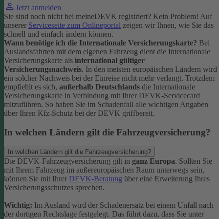
Jetzt anmelden
Sie sind noch nicht bei meineDEVK registriert? Kein Problem! Auf
unserer
Serviceseite zum Onlineportal
zeigen wir Ihnen, wie Sie das
schnell und einfach ändern können.
Wann benötige ich die Internationale Versicherungskarte?
Bei
Auslandsfahrten mit dem eigenen Fahrzeug dient die Internationale
Versicherungskarte als
international gültiger
Versicherungsnachweis
.
In den meisten europäischen Ländern wird
ein solcher Nachweis bei der Einreise nicht mehr verlangt. Trotzdem
empfiehlt es sich,
außerhalb Deutschlands
die Internationale
Versicherungskarte in Verbindung mit Ihrer DEVK-Servicecard
mitzuführen. So haben Sie im Schadenfall alle wichtigen Angaben
über Ihren Kfz-Schutz bei der DEVK griffbereit.
In welchen Ländern gilt die Fahrzeugversicherung?
In welchen Ländern gilt die Fahrzeugversicherung?
Die DEVK-Fahrzeugversicherung gilt in
ganz Europa
. Sollten Sie
mit Ihrem Fahrzeug im außereuropäischen Raum unterwegs sein,
können Sie mit Ihrer
DEVK-Beratung
über eine Erweiterung Ihres
Versicherungsschutzes sprechen.
Wichtig:
Im Ausland wird der Schadenersatz bei einem Unfall nach
der dortigen Rechtslage festgelegt. Das führt dazu, dass Sie unter