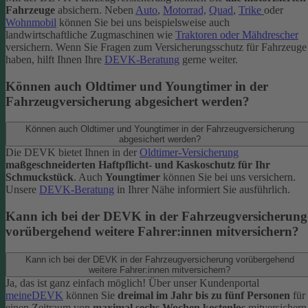
Fahrzeuge
absichern. Neben
Auto
,
Motorrad,
Quad
,
Trike
oder
Wohnmobil
können Sie bei uns beispielsweise auch
landwirtschaftliche Zugmaschinen wie
Traktoren oder Mähdrescher
versichern.
Wenn Sie Fragen zum Versicherungsschutz für Fahrzeuge
haben, hilft Ihnen Ihre
DEVK-Beratung
gerne weiter.
Können auch Oldtimer und Youngtimer in der
Fahrzeugversicherung abgesichert werden?
Können auch Oldtimer und Youngtimer in der Fahrzeugversicherung
abgesichert werden?
Die DEVK bietet Ihnen in der
Oldtimer-Versicherung
maßgeschneiderten Haftpflicht- und Kaskoschutz für Ihr
Schmuckstück
. Auch
Youngtimer
können Sie bei uns versichern.
Unsere
DEVK-Beratung
in Ihrer Nähe informiert Sie ausführlich.
Kann ich bei der DEVK in der Fahrzeugversicherung
vorübergehend weitere Fahrer:innen mitversichern?
Kann ich bei der DEVK in der Fahrzeugversicherung vorübergehend
weitere Fahrer:innen mitversichern?
Ja, das ist ganz einfach möglich! Über unser Kundenportal
meineDEVK
können Sie
dreimal im Jahr bis zu fünf Personen
für
einen Zeitraum von
maximal sechs Wochen kostenlos
mitversichern