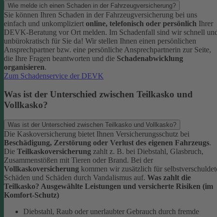
Wie melde ich einen Schaden in der Fahrzeugversicherung?
Sie können Ihren Schaden in der Fahrzeugversicherung bei uns
einfach und unkompliziert
online, telefonisch oder persönlich
Ihrer
DEVK-Beratung vor Ort melden. Im Schadenfall sind wir schnell un
unbürokratisch für Sie da!
Wir stellen Ihnen einen persönlichen
Ansprechpartner bzw. eine persönliche Ansprechpartnerin zur Seite,
die Ihre Fragen beantworten und die
Schadenabwicklung
organisieren
.
Zum Schadenservice der DEVK
Was ist der Unterschied zwischen Teilkasko und
Vollkasko?
Was ist der Unterschied zwischen Teilkasko und Vollkasko?
Die Kaskoversicherung bietet Ihnen Versicherungsschutz bei
Beschädigung, Zerstörung oder Verlust des eigenen Fahrzeugs
.
Die
Teilkaskoversicherung
zahlt z. B. bei Diebstahl, Glasbruch,
Zusammenstößen mit Tieren oder Brand. Bei der
Vollkaskoversicherung
kommen wir zusätzlich für selbstverschuldet
Schäden und Schäden durch Vandalismus auf.
Was zahlt die
Teilkasko? Ausgewählte Leistungen und versicherte Risiken (im
Komfort-Schutz)
Diebstahl, Raub oder unerlaubter Gebrauch durch fremde