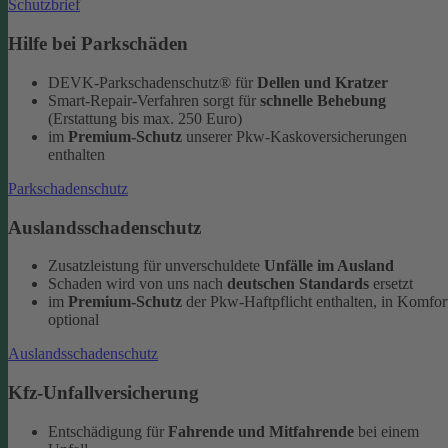
Schutzbrief
Hilfe bei Parkschäden
DEVK-Parkschadenschutz® für
Dellen und Kratzer
Smart-Repair-Verfahren sorgt für
schnelle Behebung
(Erstattung bis max. 250 Euro)
im
Premium-Schutz
unserer Pkw-Kaskoversicherungen
enthalten
Parkschadenschutz
Auslandsschadenschutz
Zusatzleistung für unverschuldete
Unfälle im Ausland
Schaden wird von uns nach
deutschen Standards
ersetzt
im
Premium-Schutz
der Pkw-Haftpflicht enthalten, in Komfor
optional
Auslandsschadenschutz
Kfz-Unfallversicherung
Entschädigung für
Fahrende und Mitfahrende
bei einem