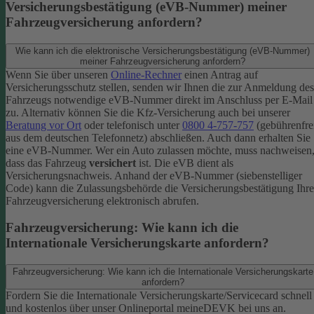
Versicherungsbestätigung (eVB-Nummer) meiner
Fahrzeugversicherung anfordern?
Wie kann ich die elektronische Versicherungsbestätigung (eVB-Nummer)
meiner Fahrzeugversicherung anfordern?
Wenn Sie über unseren
Online-Rechner
einen Antrag auf
Versicherungsschutz stellen, senden wir Ihnen die zur Anmeldung des
Fahrzeugs notwendige eVB-​Nummer direkt im Anschluss per E-Mail
zu.
Alternativ können Sie die Kfz-​Versicherung auch bei unserer
Beratung vor Ort
oder telefonisch unter
0800 4-​757-757
(gebührenfre
aus dem deutschen Telefonnetz) abschließen. Auch dann erhalten Sie
eine eVB-Nummer.
Wer ein Auto zulassen möchte, muss nachweisen
dass das Fahrzeug
versichert
ist. Die eVB dient als
Versicherungsnachweis. Anhand der eVB-Nummer (siebenstelliger
Code) kann die Zulassungsbehörde die Versicherungsbestätigung Ihre
Fahrzeugversicherung elektronisch abrufen.
Fahrzeugversicherung: Wie kann ich die
Internationale Versicherungskarte anfordern?
Fahrzeugversicherung: Wie kann ich die Internationale Versicherungskarte
anfordern?
Fordern Sie die Internationale Versicherungskarte/Servicecard schnell
und kostenlos über unser Onlineportal meineDEVK bei uns an.