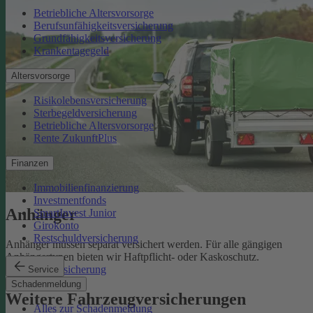
Betriebliche Altersvorsorge
Berufsunfähigkeitsversicherung
Grundfähigkeitsversicherung
Krankentagegeld
Altersvorsorge
Risikolebensversicherung
Sterbegeldversicherung
Betriebliche Altersvorsorge
Rente ZukunftPlus
Finanzen
Immobilienfinanzierung
Investmentfonds
Anhänger
SmartInvest Junior
Girokonto
Restschuldversicherung
Anhänger müssen separat versichert werden. Für alle gängigen
Anhängertypen bieten wir Haftpflicht- oder Kaskoschutz.
Anhängerversicherung
Service
Schadenmeldung
Weitere Fahrzeugversicherungen
Alles zur Schadenmeldung