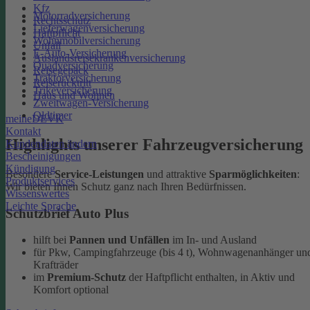
Kfz
Motorradversicherung
Rechtsschutz
Lieferwagenversicherung
Haftpflicht
Wohnmobilversicherung
Unfall
E-Auto-Versicherung
Auslandsreisekrankenversicherung
Quadversicherung
Reisegepäck
Traktorversicherung
Reiserücktritt
Trikeversicherung
Haus und Wohnen
Zweitwagen-Versicherung
Oldtimer
meineDEVK
Kontakt
Highlights unserer Fahrzeugversicherung
Kundendaten ändern
Bescheinigungen
Kündigung
Besondere
Service-Leistungen
und attraktive
Sparmöglichkeiten
:
Produktservices
Wir bieten Ihnen Schutz ganz nach Ihren Bedürfnissen.
Wissenswertes
Leichte Sprache
Schutzbrief Auto Plus
hilft bei
Pannen und Unfällen
im In- und Ausland
für Pkw, Campingfahrzeuge (bis 4 t), Wohnwagenanhänger un
Krafträder
im
Premium-Schutz
der Haftpflicht enthalten, in Aktiv und
Komfort optional