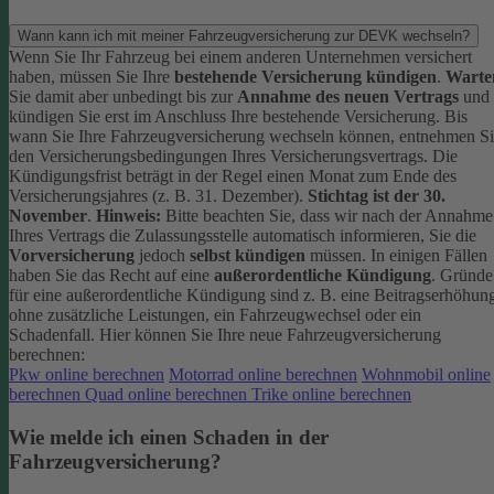
Wann kann ich mit meiner Fahrzeugversicherung zur DEVK wechseln?
Wenn Sie Ihr Fahrzeug bei einem anderen Unternehmen versichert
haben, müssen Sie Ihre
bestehende Versicherung kündigen
.
Warte
Sie damit aber unbedingt bis zur
Annahme des neuen Vertrags
und
kündigen Sie erst im Anschluss Ihre bestehende Versicherung.
Bis
wann Sie Ihre Fahrzeugversicherung wechseln können, entnehmen S
den Versicherungsbedingungen Ihres Versicherungsvertrags. Die
Kündigungsfrist beträgt in der Regel einen Monat zum Ende des
Versicherungsjahres (z. B. 31. Dezember).
Stichtag ist der 30.
November
.
Hinweis:
Bitte beachten Sie, dass wir nach der Annahme
Ihres Vertrags die Zulassungsstelle automatisch informieren, Sie die
Vorversicherung
jedoch
selbst kündigen
müssen.
In einigen Fällen
haben Sie das Recht auf eine
außerordentliche Kündigung
. Gründe
für eine außerordentliche Kündigung sind z. B. eine Beitragserhöhun
ohne zusätzliche Leistungen, ein Fahrzeugwechsel oder ein
Schadenfall.
Hier können Sie Ihre neue Fahrzeugversicherung
berechnen:
Pkw online berechnen
Motorrad online berechnen
Wohnmobil online
berechnen
Quad online berechnen
Trike online berechnen
Wie melde ich einen Schaden in der
Fahrzeugversicherung?