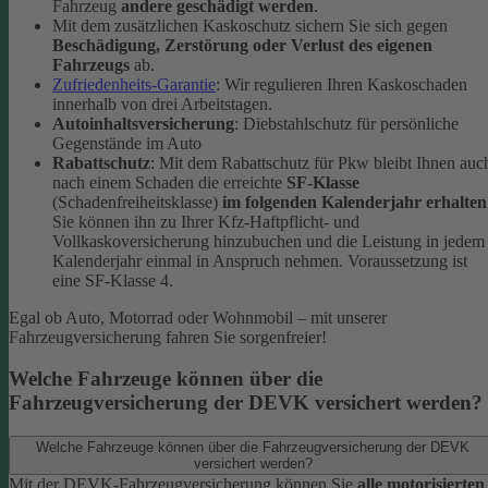
Fahrzeug
andere geschädigt werden
.
Mit dem zusätzlichen Kaskoschutz sichern Sie sich gegen
Beschädigung, Zerstörung oder Verlust des eigenen
Fahrzeugs
ab.
Zufriedenheits-Garantie
: Wir regulieren Ihren Kaskoschaden
innerhalb von drei Arbeitstagen.
Autoinhaltsversicherung
: Diebstahlschutz für persönliche
Gegenstände im Auto
Rabattschutz
: Mit dem Rabattschutz für Pkw bleibt Ihnen auc
nach einem Schaden die erreichte
SF-Klasse
(Schadenfreiheitsklasse)
im folgenden Kalenderjahr erhalten
Sie können ihn zu Ihrer Kfz-Haftpflicht- und
Vollkaskoversicherung hinzubuchen und die Leistung in jedem
Kalenderjahr einmal in Anspruch nehmen. Voraussetzung ist
eine SF-Klasse 4.
Egal ob Auto, Motorrad oder Wohnmobil – mit unserer
Fahrzeugversicherung fahren Sie sorgenfreier!
Welche Fahrzeuge können über die
Fahrzeugversicherung der DEVK versichert werden?
Welche Fahrzeuge können über die Fahrzeugversicherung der DEVK
versichert werden?
Mit der DEVK-Fahrzeugversicherung können Sie
alle motorisierten