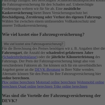
Fahrzeugs zufügen.
Bei berechtigten Schadenersatzansprüchen komm
die Fahrzeugversicherung für den Schaden auf. Unberechtigte
Forderungen wehren wir für Sie ab.
Eine
zusätzliche
Kaskoversicherung
bietet Ihnen Versicherungsschutz bei
Beschädigung, Zerstörung oder Verlust des eigenen Fahrzeugs
.
Wählen Sie zwischen einem umfassenden Vollkaskoschutz und
unserer Teilkaskoversicherung.
Wie viel kostet eine Fahrzeugversicherung?
Wie viel kostet eine Fahrzeugversicherung?
Für die Berechnung des Preises benötigen wir z. B. Angaben über die
Fahrzeugart
, die Anzahl der
schadenfrei gefahrenen Jahre
(
Schadenfreiheitsklasse
) oder die
jährliche Kilometerleistung
des
Fahrzeugs. Der Preis der Fahrzeugversicherung hängt also von
verschiedenen Faktoren ab. Sie können sich für ein unverbindliches
Angebot gerne an die
DEVK-Beratung
in Ihrer Nähe wenden.
Alternativ können Sie den Preis für Ihre Fahrzeugversicherung hier
online berechnen
.
Pkw online berechnen
Motorrad online berechnen
Wohnmobil online
berechnen
Quad online berechnen
Trike online berechnen
Was sind die Vorteile der Fahrzeugversicherung der
DEVK?