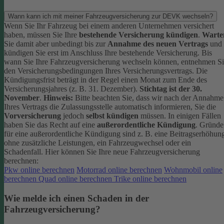
Wann kann ich mit meiner Fahrzeugversicherung zur DEVK wechseln?
Wenn Sie Ihr Fahrzeug bei einem anderen Unternehmen versichert
haben, müssen Sie Ihre
bestehende Versicherung kündigen
.
Warte
Sie damit aber unbedingt bis zur
Annahme des neuen Vertrags
und
kündigen Sie erst im Anschluss Ihre bestehende Versicherung.
Bis
wann Sie Ihre Fahrzeugversicherung wechseln können, entnehmen S
den Versicherungsbedingungen Ihres Versicherungsvertrags. Die
Kündigungsfrist beträgt in der Regel einen Monat zum Ende des
Versicherungsjahres (z. B. 31. Dezember).
Stichtag ist der 30.
November
.
Hinweis:
Bitte beachten Sie, dass wir nach der Annahme
Ihres Vertrags die Zulassungsstelle automatisch informieren, Sie die
Vorversicherung
jedoch
selbst kündigen
müssen.
In einigen Fällen
haben Sie das Recht auf eine
außerordentliche Kündigung
. Gründe
für eine außerordentliche Kündigung sind z. B. eine Beitragserhöhun
ohne zusätzliche Leistungen, ein Fahrzeugwechsel oder ein
Schadenfall.
Hier können Sie Ihre neue Fahrzeugversicherung
berechnen:
Pkw online berechnen
Motorrad online berechnen
Wohnmobil online
berechnen
Quad online berechnen
Trike online berechnen
Wie melde ich einen Schaden in der
Fahrzeugversicherung?