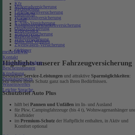
Kfz
Motorradversicherung
Rechtsschutz
Lieferwagenversicherung
Haftpflicht
Wohnmobilversicherung
Unfall
E-Auto-Versicherung
Auslandsreisekrankenversicherung
Quadversicherung
Reisegepäck
Traktorversicherung
Reiserücktritt
Trikeversicherung
Haus und Wohnen
Zweitwagen-Versicherung
Oldtimer
meineDEVK
Kontakt
Highlights unserer Fahrzeugversicherung
Kundendaten ändern
Bescheinigungen
Kündigung
Besondere
Service-Leistungen
und attraktive
Sparmöglichkeiten
:
Produktservices
Wir bieten Ihnen Schutz ganz nach Ihren Bedürfnissen.
Wissenswertes
Leichte Sprache
Schutzbrief Auto Plus
hilft bei
Pannen und Unfällen
im In- und Ausland
für Pkw, Campingfahrzeuge (bis 4 t), Wohnwagenanhänger un
Krafträder
im
Premium-Schutz
der Haftpflicht enthalten, in Aktiv und
Komfort optional