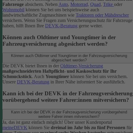
Fahrzeuge
absichern. Neben
Auto
,
Motorrad,
Quad
,
Trike
oder
Wohnmobil
können Sie bei uns beispielsweise auch
landwirtschaftliche Zugmaschinen wie
Traktoren oder Mähdrescher
versichern.
Wenn Sie Fragen zum Versicherungsschutz für Fahrzeuge
haben, hilft Ihnen Ihre
DEVK-Beratung
gerne weiter.
Können auch Oldtimer und Youngtimer in der
Fahrzeugversicherung abgesichert werden?
Können auch Oldtimer und Youngtimer in der Fahrzeugversicherung
abgesichert werden?
Die DEVK bietet Ihnen in der
Oldtimer-Versicherung
maßgeschneiderten Haftpflicht- und Kaskoschutz für Ihr
Schmuckstück
. Auch
Youngtimer
können Sie bei uns versichern.
Unsere
DEVK-Beratung
in Ihrer Nähe informiert Sie ausführlich.
Kann ich bei der DEVK in der Fahrzeugversicherung
vorübergehend weitere Fahrer:innen mitversichern?
Kann ich bei der DEVK in der Fahrzeugversicherung vorübergehend
weitere Fahrer:innen mitversichern?
Ja, das ist ganz einfach möglich! Über unser Kundenportal
meineDEVK
können Sie
dreimal im Jahr bis zu fünf Personen
für
einen Zeitraum von
maximal sechs Wochen kostenlos
mitversichern