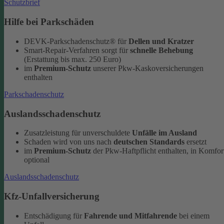
Schutzbrief
Hilfe bei Parkschäden
DEVK-Parkschadenschutz® für
Dellen und Kratzer
Smart-Repair-Verfahren sorgt für
schnelle Behebung
(Erstattung bis max. 250 Euro)
im
Premium-Schutz
unserer Pkw-Kaskoversicherungen
enthalten
Parkschadenschutz
Auslandsschadenschutz
Zusatzleistung für unverschuldete
Unfälle im Ausland
Schaden wird von uns nach
deutschen Standards
ersetzt
im
Premium-Schutz
der Pkw-Haftpflicht enthalten, in Komfor
optional
Auslandsschadenschutz
Kfz-Unfallversicherung
Entschädigung für
Fahrende und Mitfahrende
bei einem