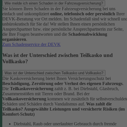
Wie melde ich einen Schaden in der Fahrzeugversicherung?
Sie können Ihren Schaden in der Fahrzeugversicherung bei uns
einfach und unkompliziert
online, telefonisch oder persönlich
Ihrer
DEVK-Beratung vor Ort melden. Im Schadenfall sind wir schnell un
unbürokratisch für Sie da!
Wir stellen Ihnen einen persönlichen
Ansprechpartner bzw. eine persönliche Ansprechpartnerin zur Seite,
die Ihre Fragen beantworten und die
Schadenabwicklung
organisieren
.
Zum Schadenservice der DEVK
Was ist der Unterschied zwischen Teilkasko und
Vollkasko?
Was ist der Unterschied zwischen Teilkasko und Vollkasko?
Die Kaskoversicherung bietet Ihnen Versicherungsschutz bei
Beschädigung, Zerstörung oder Verlust des eigenen Fahrzeugs
.
Die
Teilkaskoversicherung
zahlt z. B. bei Diebstahl, Glasbruch,
Zusammenstößen mit Tieren oder Brand. Bei der
Vollkaskoversicherung
kommen wir zusätzlich für selbstverschuldet
Schäden und Schäden durch Vandalismus auf.
Was zahlt die
Teilkasko? Ausgewählte Leistungen und versicherte Risiken (im
Komfort-Schutz)
Diebstahl, Raub oder unerlaubter Gebrauch durch fremde