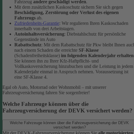
Fahrzeug
andere geschädigt werden
.
Mit dem zusätzlichen Kaskoschutz sichern Sie sich gegen
Beschädigung, Zerstörung oder Verlust des eigenen
Fahrzeugs
ab.
Zufriedenheits-Garantie
: Wir regulieren Ihren Kaskoschaden
innerhalb von drei Arbeitstagen.
Autoinhaltsversicherung
: Diebstahlschutz für persönliche
Gegenstände im Auto
Rabattschutz
: Mit dem Rabattschutz für Pkw bleibt Ihnen auc
nach einem Schaden die erreichte
SF-Klasse
(Schadenfreiheitsklasse)
im folgenden Kalenderjahr erhalten
Sie können ihn zu Ihrer Kfz-Haftpflicht- und
Vollkaskoversicherung hinzubuchen und die Leistung in jedem
Kalenderjahr einmal in Anspruch nehmen. Voraussetzung ist
eine SF-Klasse 4.
Egal ob Auto, Motorrad oder Wohnmobil – mit unserer
Fahrzeugversicherung fahren Sie sorgenfreier!
Welche Fahrzeuge können über die
Fahrzeugversicherung der DEVK versichert werden?
Welche Fahrzeuge können über die Fahrzeugversicherung der DEVK
versichert werden?
Mit der DEVK-Fahrzeugversicherung können Sie
alle motorisierten