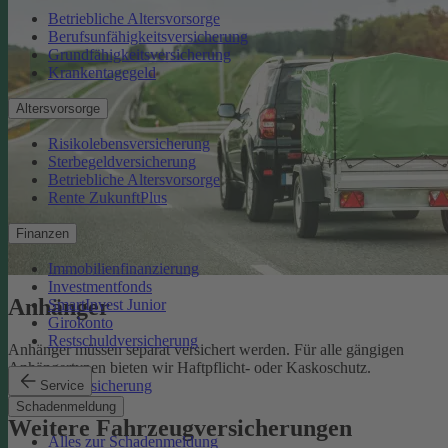
Betriebliche Altersvorsorge
Berufsunfähigkeitsversicherung
Grundfähigkeitsversicherung
Krankentagegeld
Altersvorsorge
Risikolebensversicherung
Sterbegeldversicherung
Betriebliche Altersvorsorge
Rente ZukunftPlus
Finanzen
Immobilienfinanzierung
Investmentfonds
Anhänger
SmartInvest Junior
Girokonto
Restschuldversicherung
Anhänger müssen separat versichert werden. Für alle gängigen
Anhängertypen bieten wir Haftpflicht- oder Kaskoschutz.
Anhängerversicherung
Service
Schadenmeldung
Weitere Fahrzeugversicherungen
Alles zur Schadenmeldung