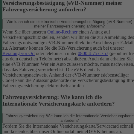
Versicherungsbestätigung (eVB-Nummer) meiner
Fahrzeugversicherung anfordern?
Wie kann ich die elektronische Versicherungsbestätigung (eVB-Nummer)
meiner Fahrzeugversicherung anfordern?
Wenn Sie über unseren
Online-Rechner
einen Antrag auf
Versicherungsschutz stellen, senden wir Ihnen die zur Anmeldung des
Fahrzeugs notwendige eVB-​Nummer direkt im Anschluss per E-Mail
zu.
Alternativ können Sie die Kfz-​Versicherung auch bei unserer
Beratung vor Ort
oder telefonisch unter
0800 4-​757-757
(gebührenfre
aus dem deutschen Telefonnetz) abschließen. Auch dann erhalten Sie
eine eVB-Nummer.
Wer ein Auto zulassen möchte, muss nachweisen
dass das Fahrzeug
versichert
ist. Die eVB dient als
Versicherungsnachweis. Anhand der eVB-Nummer (siebenstelliger
Code) kann die Zulassungsbehörde die Versicherungsbestätigung Ihre
Fahrzeugversicherung elektronisch abrufen.
Fahrzeugversicherung: Wie kann ich die
Internationale Versicherungskarte anfordern?
Fahrzeugversicherung: Wie kann ich die Internationale Versicherungskarte
anfordern?
Fordern Sie die Internationale Versicherungskarte/Servicecard schnell
und kostenlos über unser Onlineportal meineDEVK bei uns an.