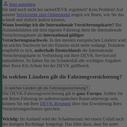
Jetzt anmelden
Sie sind noch nicht bei meineDEVK registriert? Kein Problem! Auf
unserer
Serviceseite zum Onlineportal
zeigen wir Ihnen, wie Sie das
schnell und einfach ändern können.
Wann benötige ich die Internationale Versicherungskarte?
Bei
Auslandsfahrten mit dem eigenen Fahrzeug dient die Internationale
Versicherungskarte als
international gültiger
Versicherungsnachweis
.
In den meisten europäischen Ländern wird
ein solcher Nachweis bei der Einreise nicht mehr verlangt. Trotzdem
empfiehlt es sich,
außerhalb Deutschlands
die Internationale
Versicherungskarte in Verbindung mit Ihrer DEVK-Servicecard
mitzuführen. So haben Sie im Schadenfall alle wichtigen Angaben
über Ihren Kfz-Schutz bei der DEVK griffbereit.
In welchen Ländern gilt die Fahrzeugversicherung?
In welchen Ländern gilt die Fahrzeugversicherung?
Die DEVK-Fahrzeugversicherung gilt in
ganz Europa
. Sollten Sie
mit Ihrem Fahrzeug im außereuropäischen Raum unterwegs sein,
können Sie mit Ihrer
DEVK-Beratung
über eine Erweiterung Ihres
Versicherungsschutzes sprechen.
Wichtig:
Im Ausland wird der Schadenersatz bei einem Unfall nach
der dortigen Rechtslage festgelegt. Das führt dazu, dass Sie unter