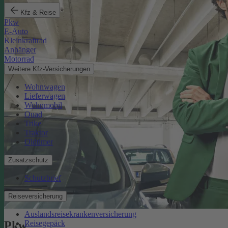
Kfz & Reise
Pkw
E-Auto
Kleinkraftrad
Anhänger
Motorrad
Weitere Kfz-Versicherungen
Wohnwagen
Lieferwagen
Wohnmobil
Quad
Trike
Traktor
Oldtimer
Zusatzschutz
Schutzbrief
Reiseversicherung
Auslandsreisekrankenversicherung
Reisegepäck
Pkw