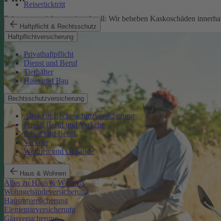
Reiserücktritt
Fahrzeugversicherung in schnell: Wir beheben Kaskoschäden innerhal
Haftpflicht & Rechtsschutz
Pkw-Versicherung
Haftpflichtversicherung
Privathaftpflicht
Dienst und Beruf
Tierhalter
Haus und Bau
Rechtsschutzversicherung
Alles zur Rechtsschutzversicherung
Privat, Beruf und Verkehr
Privat und Beruf
Verkehr
Wohnen und Gebäude
Haus & Wohnen
Alles zu Haus & Wohnen
Wohngebäudeversicherung
Hausratversicherung
Elementarversicherung
Glasversicherung