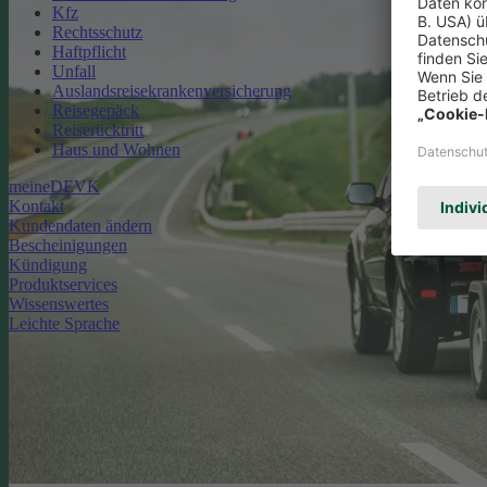
Kfz
Rechtsschutz
Haftpflicht
Unfall
Auslandsreisekrankenversicherung
Reisegepäck
Reiserücktritt
Haus und Wohnen
meineDEVK
Kontakt
Kundendaten ändern
Bescheinigungen
Kündigung
Produktservices
Wissenswertes
Leichte Sprache