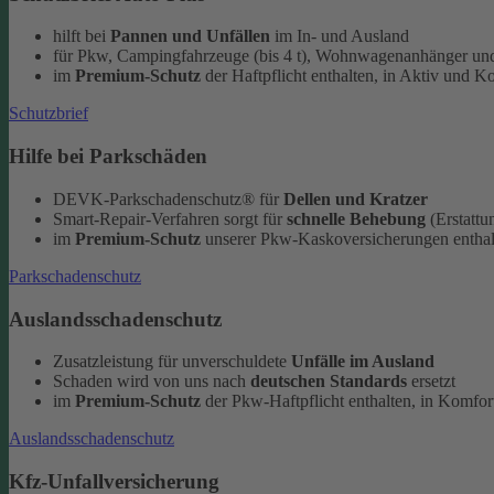
hilft bei
Pannen und Unfällen
im In- und Ausland
für Pkw, Campingfahrzeuge (bis 4 t), Wohnwagenanhänger und
im
Premium-Schutz
der Haftpflicht enthalten, in Aktiv und K
Schutzbrief
Hilfe bei Parkschäden
DEVK-Parkschadenschutz® für
Dellen und Kratzer
Smart-Repair-Verfahren sorgt für
schnelle Behebung
(Erstattu
im
Premium-Schutz
unserer Pkw-Kaskoversicherungen enthal
Parkschadenschutz
Auslandsschadenschutz
Zusatzleistung für unverschuldete
Unfälle im Ausland
Schaden wird von uns nach
deutschen Standards
ersetzt
im
Premium-Schutz
der Pkw-Haftpflicht enthalten, in Komfort
Auslandsschadenschutz
Kfz-Unfallversicherung