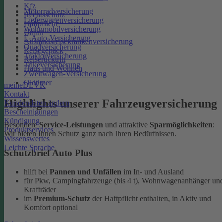
Kfz
Motorradversicherung
Rechtsschutz
Lieferwagenversicherung
Haftpflicht
Wohnmobilversicherung
Unfall
E-Auto-Versicherung
Auslandsreisekrankenversicherung
Quadversicherung
Reisegepäck
Traktorversicherung
Reiserücktritt
Trikeversicherung
Haus und Wohnen
Zweitwagen-Versicherung
Oldtimer
meineDEVK
Kontakt
Highlights unserer Fahrzeugversicherung
Kundendaten ändern
Bescheinigungen
Kündigung
Besondere
Service-Leistungen
und attraktive
Sparmöglichkeiten
:
Produktservices
Wir bieten Ihnen Schutz ganz nach Ihren Bedürfnissen.
Wissenswertes
Leichte Sprache
Schutzbrief Auto Plus
hilft bei
Pannen und Unfällen
im In- und Ausland
für Pkw, Campingfahrzeuge (bis 4 t), Wohnwagenanhänger un
Krafträder
im
Premium-Schutz
der Haftpflicht enthalten, in Aktiv und
Komfort optional