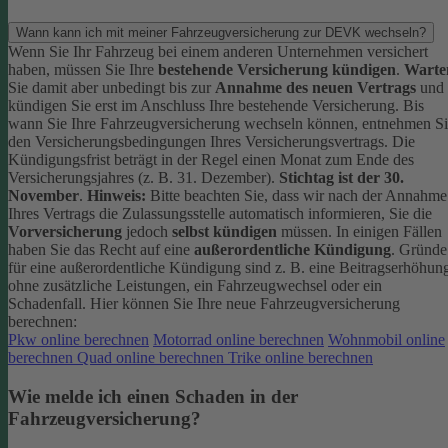
Wann kann ich mit meiner Fahrzeugversicherung zur DEVK wechseln?
Wenn Sie Ihr Fahrzeug bei einem anderen Unternehmen versichert
haben, müssen Sie Ihre
bestehende Versicherung kündigen
.
Warte
Sie damit aber unbedingt bis zur
Annahme des neuen Vertrags
und
kündigen Sie erst im Anschluss Ihre bestehende Versicherung.
Bis
wann Sie Ihre Fahrzeugversicherung wechseln können, entnehmen S
den Versicherungsbedingungen Ihres Versicherungsvertrags. Die
Kündigungsfrist beträgt in der Regel einen Monat zum Ende des
Versicherungsjahres (z. B. 31. Dezember).
Stichtag ist der 30.
November
.
Hinweis:
Bitte beachten Sie, dass wir nach der Annahme
Ihres Vertrags die Zulassungsstelle automatisch informieren, Sie die
Vorversicherung
jedoch
selbst kündigen
müssen.
In einigen Fällen
haben Sie das Recht auf eine
außerordentliche Kündigung
. Gründe
für eine außerordentliche Kündigung sind z. B. eine Beitragserhöhun
ohne zusätzliche Leistungen, ein Fahrzeugwechsel oder ein
Schadenfall.
Hier können Sie Ihre neue Fahrzeugversicherung
berechnen:
Pkw online berechnen
Motorrad online berechnen
Wohnmobil online
berechnen
Quad online berechnen
Trike online berechnen
Wie melde ich einen Schaden in der
Fahrzeugversicherung?