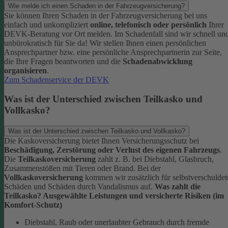
Wie melde ich einen Schaden in der Fahrzeugversicherung?
Sie können Ihren Schaden in der Fahrzeugversicherung bei uns
einfach und unkompliziert
online, telefonisch oder persönlich
Ihrer
DEVK-Beratung vor Ort melden. Im Schadenfall sind wir schnell un
unbürokratisch für Sie da!
Wir stellen Ihnen einen persönlichen
Ansprechpartner bzw. eine persönliche Ansprechpartnerin zur Seite,
die Ihre Fragen beantworten und die
Schadenabwicklung
organisieren
.
Zum Schadenservice der DEVK
Was ist der Unterschied zwischen Teilkasko und
Vollkasko?
Was ist der Unterschied zwischen Teilkasko und Vollkasko?
Die Kaskoversicherung bietet Ihnen Versicherungsschutz bei
Beschädigung, Zerstörung oder Verlust des eigenen Fahrzeugs
.
Die
Teilkaskoversicherung
zahlt z. B. bei Diebstahl, Glasbruch,
Zusammenstößen mit Tieren oder Brand. Bei der
Vollkaskoversicherung
kommen wir zusätzlich für selbstverschuldet
Schäden und Schäden durch Vandalismus auf.
Was zahlt die
Teilkasko? Ausgewählte Leistungen und versicherte Risiken (im
Komfort-Schutz)
Diebstahl, Raub oder unerlaubter Gebrauch durch fremde