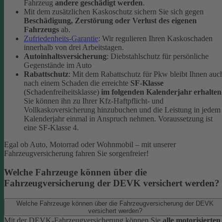
Fahrzeug
andere geschädigt werden
.
Mit dem zusätzlichen Kaskoschutz sichern Sie sich gegen
Beschädigung, Zerstörung oder Verlust des eigenen
Fahrzeugs
ab.
Zufriedenheits-Garantie
: Wir regulieren Ihren Kaskoschaden
innerhalb von drei Arbeitstagen.
Autoinhaltsversicherung
: Diebstahlschutz für persönliche
Gegenstände im Auto
Rabattschutz
: Mit dem Rabattschutz für Pkw bleibt Ihnen auc
nach einem Schaden die erreichte
SF-Klasse
(Schadenfreiheitsklasse)
im folgenden Kalenderjahr erhalten
Sie können ihn zu Ihrer Kfz-Haftpflicht- und
Vollkaskoversicherung hinzubuchen und die Leistung in jedem
Kalenderjahr einmal in Anspruch nehmen. Voraussetzung ist
eine SF-Klasse 4.
Egal ob Auto, Motorrad oder Wohnmobil – mit unserer
Fahrzeugversicherung fahren Sie sorgenfreier!
Welche Fahrzeuge können über die
Fahrzeugversicherung der DEVK versichert werden?
Welche Fahrzeuge können über die Fahrzeugversicherung der DEVK
versichert werden?
Mit der DEVK-Fahrzeugversicherung können Sie
alle motorisierten