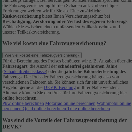
Fahrzeugs zufügen.
Bei berechtigten Schadenersatzansprüchen komm
die Fahrzeugversicherung für den Schaden auf. Unberechtigte
Forderungen wehren wir für Sie ab.
Eine
zusätzliche
Kaskoversicherung
bietet Ihnen Versicherungsschutz bei
Beschädigung, Zerstörung oder Verlust des eigenen Fahrzeugs
.
Wählen Sie zwischen einem umfassenden Vollkaskoschutz und
unserer Teilkaskoversicherung.
Wie viel kostet eine Fahrzeugversicherung?
Wie viel kostet eine Fahrzeugversicherung?
Für die Berechnung des Preises benötigen wir z. B. Angaben über die
Fahrzeugart
, die Anzahl der
schadenfrei gefahrenen Jahre
(
Schadenfreiheitsklasse
) oder die
jährliche Kilometerleistung
des
Fahrzeugs. Der Preis der Fahrzeugversicherung hängt also von
verschiedenen Faktoren ab. Sie können sich für ein unverbindliches
Angebot gerne an die
DEVK-Beratung
in Ihrer Nähe wenden.
Alternativ können Sie den Preis für Ihre Fahrzeugversicherung hier
online berechnen
.
Pkw online berechnen
Motorrad online berechnen
Wohnmobil online
berechnen
Quad online berechnen
Trike online berechnen
Was sind die Vorteile der Fahrzeugversicherung der
DEVK?