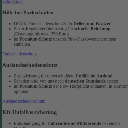
Schutzbrief
Hilfe bei Parkschäden
DEVK-Parkschadenschutz® für
Dellen und Kratzer
Smart-Repair-Verfahren sorgt für
schnelle Behebung
(Erstattung bis max. 250 Euro)
im
Premium-Schutz
unserer Pkw-Kaskoversicherungen
enthalten
Parkschadenschutz
Auslandsschadenschutz
Zusatzleistung für unverschuldete
Unfälle im Ausland
Schaden wird von uns nach
deutschen Standards
ersetzt
im
Premium-Schutz
der Pkw-Haftpflicht enthalten, in Komfor
optional
Auslandsschadenschutz
Kfz-Unfallversicherung
Entschädigung für
Fahrende und Mitfahrende
bei einem