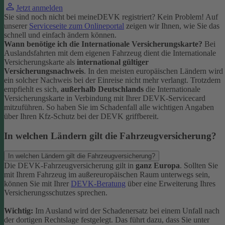
Jetzt anmelden
Sie sind noch nicht bei meineDEVK registriert? Kein Problem! Auf
unserer
Serviceseite zum Onlineportal
zeigen wir Ihnen, wie Sie das
schnell und einfach ändern können.
Wann benötige ich die Internationale Versicherungskarte?
Bei
Auslandsfahrten mit dem eigenen Fahrzeug dient die Internationale
Versicherungskarte als
international gültiger
Versicherungsnachweis
.
In den meisten europäischen Ländern wird
ein solcher Nachweis bei der Einreise nicht mehr verlangt. Trotzdem
empfiehlt es sich,
außerhalb Deutschlands
die Internationale
Versicherungskarte in Verbindung mit Ihrer DEVK-Servicecard
mitzuführen. So haben Sie im Schadenfall alle wichtigen Angaben
über Ihren Kfz-Schutz bei der DEVK griffbereit.
In welchen Ländern gilt die Fahrzeugversicherung?
In welchen Ländern gilt die Fahrzeugversicherung?
Die DEVK-Fahrzeugversicherung gilt in
ganz Europa
. Sollten Sie
mit Ihrem Fahrzeug im außereuropäischen Raum unterwegs sein,
können Sie mit Ihrer
DEVK-Beratung
über eine Erweiterung Ihres
Versicherungsschutzes sprechen.
Wichtig:
Im Ausland wird der Schadenersatz bei einem Unfall nach
der dortigen Rechtslage festgelegt. Das führt dazu, dass Sie unter