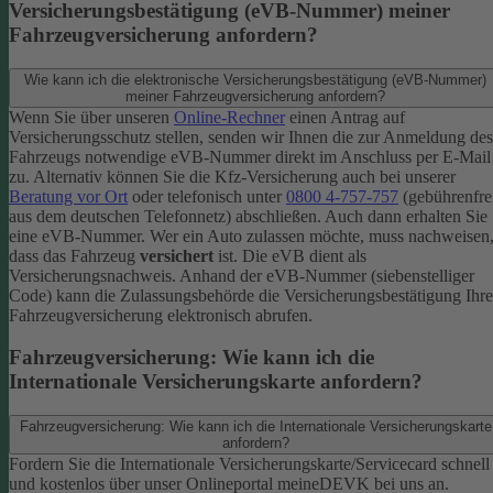
Versicherungsbestätigung (eVB-Nummer) meiner
Fahrzeugversicherung anfordern?
Wie kann ich die elektronische Versicherungsbestätigung (eVB-Nummer)
meiner Fahrzeugversicherung anfordern?
Wenn Sie über unseren
Online-Rechner
einen Antrag auf
Versicherungsschutz stellen, senden wir Ihnen die zur Anmeldung des
Fahrzeugs notwendige eVB-​Nummer direkt im Anschluss per E-Mail
zu.
Alternativ können Sie die Kfz-​Versicherung auch bei unserer
Beratung vor Ort
oder telefonisch unter
0800 4-​757-757
(gebührenfre
aus dem deutschen Telefonnetz) abschließen. Auch dann erhalten Sie
eine eVB-Nummer.
Wer ein Auto zulassen möchte, muss nachweisen
dass das Fahrzeug
versichert
ist. Die eVB dient als
Versicherungsnachweis. Anhand der eVB-Nummer (siebenstelliger
Code) kann die Zulassungsbehörde die Versicherungsbestätigung Ihre
Fahrzeugversicherung elektronisch abrufen.
Fahrzeugversicherung: Wie kann ich die
Internationale Versicherungskarte anfordern?
Fahrzeugversicherung: Wie kann ich die Internationale Versicherungskarte
anfordern?
Fordern Sie die Internationale Versicherungskarte/Servicecard schnell
und kostenlos über unser Onlineportal meineDEVK bei uns an.