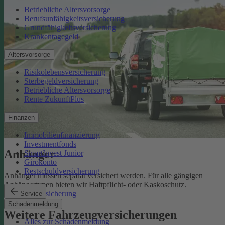
Betriebliche Altersvorsorge
Berufsunfähigkeitsversicherung
Grundfähigkeitsversicherung
Krankentagegeld
Altersvorsorge
Risikolebensversicherung
Sterbegeldversicherung
Betriebliche Altersvorsorge
Rente ZukunftPlus
Finanzen
Immobilienfinanzierung
Investmentfonds
Anhänger
SmartInvest Junior
Girokonto
Restschuldversicherung
Anhänger müssen separat versichert werden. Für alle gängigen
Anhängertypen bieten wir Haftpflicht- oder Kaskoschutz.
Anhängerversicherung
Service
Schadenmeldung
Weitere Fahrzeugversicherungen
Alles zur Schadenmeldung