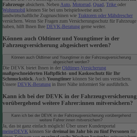
Fahrzeuge
absichern. Neben
Auto
,
Motorrad,
Quad
,
Trike
oder
Wohnmobil
können Sie bei uns beispielsweise auch
landwirtschaftliche Zugmaschinen wie
Traktoren oder Mähdrescher
versichern.
Wenn Sie Fragen zum Versicherungsschutz für Fahrzeuge
haben, hilft Ihnen Ihre
DEVK-Beratung
gerne weiter.
Können auch Oldtimer und Youngtimer in der
Fahrzeugversicherung abgesichert werden?
Können auch Oldtimer und Youngtimer in der Fahrzeugversicherung
abgesichert werden?
Die DEVK bietet Ihnen in der
Oldtimer-Versicherung
maßgeschneiderten Haftpflicht- und Kaskoschutz für Ihr
Schmuckstück
. Auch
Youngtimer
können Sie bei uns versichern.
Unsere
DEVK-Beratung
in Ihrer Nähe informiert Sie ausführlich.
Kann ich bei der DEVK in der Fahrzeugversicherung
vorübergehend weitere Fahrer:innen mitversichern?
Kann ich bei der DEVK in der Fahrzeugversicherung vorübergehend
weitere Fahrer:innen mitversichern?
Ja, das ist ganz einfach möglich! Über unser Kundenportal
meineDEVK
können Sie
dreimal im Jahr bis zu fünf Personen
für
einen Zeitraum von
maximal sechs Wochen kostenlos
mitversichern