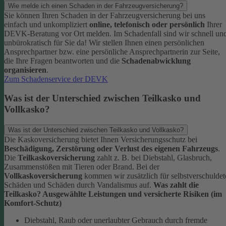
Wie melde ich einen Schaden in der Fahrzeugversicherung?
Sie können Ihren Schaden in der Fahrzeugversicherung bei uns
einfach und unkompliziert
online, telefonisch oder persönlich
Ihrer
DEVK-Beratung vor Ort melden. Im Schadenfall sind wir schnell un
unbürokratisch für Sie da!
Wir stellen Ihnen einen persönlichen
Ansprechpartner bzw. eine persönliche Ansprechpartnerin zur Seite,
die Ihre Fragen beantworten und die
Schadenabwicklung
organisieren
.
Zum Schadenservice der DEVK
Was ist der Unterschied zwischen Teilkasko und
Vollkasko?
Was ist der Unterschied zwischen Teilkasko und Vollkasko?
Die Kaskoversicherung bietet Ihnen Versicherungsschutz bei
Beschädigung, Zerstörung oder Verlust des eigenen Fahrzeugs
.
Die
Teilkaskoversicherung
zahlt z. B. bei Diebstahl, Glasbruch,
Zusammenstößen mit Tieren oder Brand. Bei der
Vollkaskoversicherung
kommen wir zusätzlich für selbstverschuldet
Schäden und Schäden durch Vandalismus auf.
Was zahlt die
Teilkasko? Ausgewählte Leistungen und versicherte Risiken (im
Komfort-Schutz)
Diebstahl, Raub oder unerlaubter Gebrauch durch fremde