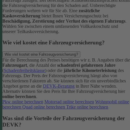
Fahrzeugs zufügen.
Bei berechtigten Schadenersatzansprüchen komm
die Fahrzeugversicherung für den Schaden auf. Unberechtigte
Forderungen wehren wir für Sie ab.
Eine
zusätzliche
Kaskoversicherung
bietet Ihnen Versicherungsschutz bei
Beschädigung, Zerstörung oder Verlust des eigenen Fahrzeugs
.
Wählen Sie zwischen einem umfassenden Vollkaskoschutz und
unserer Teilkaskoversicherung.
Wie viel kostet eine Fahrzeugversicherung?
Wie viel kostet eine Fahrzeugversicherung?
Für die Berechnung des Preises benötigen wir z. B. Angaben über die
Fahrzeugart
, die Anzahl der
schadenfrei gefahrenen Jahre
(
Schadenfreiheitsklasse
) oder die
jährliche Kilometerleistung
des
Fahrzeugs. Der Preis der Fahrzeugversicherung hängt also von
verschiedenen Faktoren ab. Sie können sich für ein unverbindliches
Angebot gerne an die
DEVK-Beratung
in Ihrer Nähe wenden.
Alternativ können Sie den Preis für Ihre Fahrzeugversicherung hier
online berechnen
.
Pkw online berechnen
Motorrad online berechnen
Wohnmobil online
berechnen
Quad online berechnen
Trike online berechnen
Was sind die Vorteile der Fahrzeugversicherung der
DEVK?