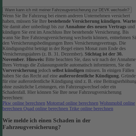
Wann kann ich mit meiner Fahrzeugversicherung zur DEVK wechseln?
Wenn Sie Ihr Fahrzeug bei einem anderen Unternehmen versichert
haben, müssen Sie Ihre
bestehende Versicherung kündigen
.
Warte
Sie damit aber unbedingt bis zur
Annahme des neuen Vertrags
und
kündigen Sie erst im Anschluss Ihre bestehende Versicherung.
Bis
wann Sie Ihre Fahrzeugversicherung wechseln können, entnehmen S
den Versicherungsbedingungen Ihres Versicherungsvertrags. Die
Kündigungsfrist beträgt in der Regel einen Monat zum Ende des
Versicherungsjahres (z. B. 31. Dezember).
Stichtag ist der 30.
November
.
Hinweis:
Bitte beachten Sie, dass wir nach der Annahme
Ihres Vertrags die Zulassungsstelle automatisch informieren, Sie die
Vorversicherung
jedoch
selbst kündigen
müssen.
In einigen Fällen
haben Sie das Recht auf eine
außerordentliche Kündigung
. Gründe
für eine außerordentliche Kündigung sind z. B. eine Beitragserhöhun
ohne zusätzliche Leistungen, ein Fahrzeugwechsel oder ein
Schadenfall.
Hier können Sie Ihre neue Fahrzeugversicherung
berechnen:
Pkw online berechnen
Motorrad online berechnen
Wohnmobil online
berechnen
Quad online berechnen
Trike online berechnen
Wie melde ich einen Schaden in der
Fahrzeugversicherung?