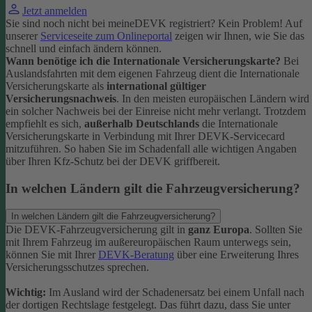
Jetzt anmelden
Sie sind noch nicht bei meineDEVK registriert? Kein Problem! Auf
unserer
Serviceseite zum Onlineportal
zeigen wir Ihnen, wie Sie das
schnell und einfach ändern können.
Wann benötige ich die Internationale Versicherungskarte?
Bei
Auslandsfahrten mit dem eigenen Fahrzeug dient die Internationale
Versicherungskarte als
international gültiger
Versicherungsnachweis
.
In den meisten europäischen Ländern wird
ein solcher Nachweis bei der Einreise nicht mehr verlangt. Trotzdem
empfiehlt es sich,
außerhalb Deutschlands
die Internationale
Versicherungskarte in Verbindung mit Ihrer DEVK-Servicecard
mitzuführen. So haben Sie im Schadenfall alle wichtigen Angaben
über Ihren Kfz-Schutz bei der DEVK griffbereit.
In welchen Ländern gilt die Fahrzeugversicherung?
In welchen Ländern gilt die Fahrzeugversicherung?
Die DEVK-Fahrzeugversicherung gilt in
ganz Europa
. Sollten Sie
mit Ihrem Fahrzeug im außereuropäischen Raum unterwegs sein,
können Sie mit Ihrer
DEVK-Beratung
über eine Erweiterung Ihres
Versicherungsschutzes sprechen.
Wichtig:
Im Ausland wird der Schadenersatz bei einem Unfall nach
der dortigen Rechtslage festgelegt. Das führt dazu, dass Sie unter