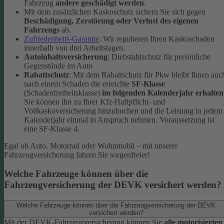
Fahrzeug
andere geschädigt werden
.
Mit dem zusätzlichen Kaskoschutz sichern Sie sich gegen
Beschädigung, Zerstörung oder Verlust des eigenen
Fahrzeugs
ab.
Zufriedenheits-Garantie
: Wir regulieren Ihren Kaskoschaden
innerhalb von drei Arbeitstagen.
Autoinhaltsversicherung
: Diebstahlschutz für persönliche
Gegenstände im Auto
Rabattschutz
: Mit dem Rabattschutz für Pkw bleibt Ihnen auc
nach einem Schaden die erreichte
SF-Klasse
(Schadenfreiheitsklasse)
im folgenden Kalenderjahr erhalten
Sie können ihn zu Ihrer Kfz-Haftpflicht- und
Vollkaskoversicherung hinzubuchen und die Leistung in jedem
Kalenderjahr einmal in Anspruch nehmen. Voraussetzung ist
eine SF-Klasse 4.
Egal ob Auto, Motorrad oder Wohnmobil – mit unserer
Fahrzeugversicherung fahren Sie sorgenfreier!
Welche Fahrzeuge können über die
Fahrzeugversicherung der DEVK versichert werden?
Welche Fahrzeuge können über die Fahrzeugversicherung der DEVK
versichert werden?
Mit der DEVK-Fahrzeugversicherung können Sie
alle motorisierten