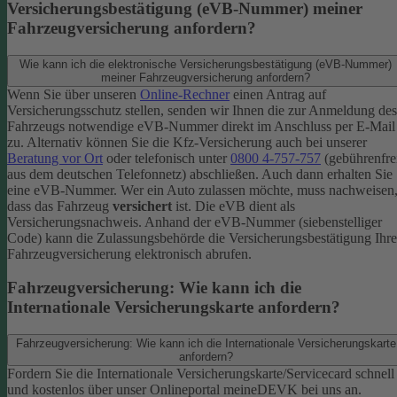
Versicherungsbestätigung (eVB-Nummer) meiner
Fahrzeugversicherung anfordern?
Wie kann ich die elektronische Versicherungsbestätigung (eVB-Nummer)
meiner Fahrzeugversicherung anfordern?
Wenn Sie über unseren
Online-Rechner
einen Antrag auf
Versicherungsschutz stellen, senden wir Ihnen die zur Anmeldung des
Fahrzeugs notwendige eVB-​Nummer direkt im Anschluss per E-Mail
zu.
Alternativ können Sie die Kfz-​Versicherung auch bei unserer
Beratung vor Ort
oder telefonisch unter
0800 4-​757-757
(gebührenfre
aus dem deutschen Telefonnetz) abschließen. Auch dann erhalten Sie
eine eVB-Nummer.
Wer ein Auto zulassen möchte, muss nachweisen
dass das Fahrzeug
versichert
ist. Die eVB dient als
Versicherungsnachweis. Anhand der eVB-Nummer (siebenstelliger
Code) kann die Zulassungsbehörde die Versicherungsbestätigung Ihre
Fahrzeugversicherung elektronisch abrufen.
Fahrzeugversicherung: Wie kann ich die
Internationale Versicherungskarte anfordern?
Fahrzeugversicherung: Wie kann ich die Internationale Versicherungskarte
anfordern?
Fordern Sie die Internationale Versicherungskarte/Servicecard schnell
und kostenlos über unser Onlineportal meineDEVK bei uns an.