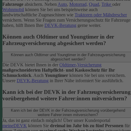
Fahrzeuge
absichern. Neben
Auto
,
Motorrad,
Quad
,
Trike
oder
Wohnmobil
können Sie bei uns beispielsweise auch
landwirtschaftliche Zugmaschinen wie
Traktoren oder Mähdrescher
versichern.
Wenn Sie Fragen zum Versicherungsschutz für Fahrzeuge
haben, hilft Ihnen Ihre
DEVK-Beratung
gerne weiter.
Können auch Oldtimer und Youngtimer in der
Fahrzeugversicherung abgesichert werden?
Können auch Oldtimer und Youngtimer in der Fahrzeugversicherung
abgesichert werden?
Die DEVK bietet Ihnen in der
Oldtimer-Versicherung
maßgeschneiderten Haftpflicht- und Kaskoschutz für Ihr
Schmuckstück
. Auch
Youngtimer
können Sie bei uns versichern.
Unsere
DEVK-Beratung
in Ihrer Nähe informiert Sie ausführlich.
Kann ich bei der DEVK in der Fahrzeugversicherung
vorübergehend weitere Fahrer:innen mitversichern?
Kann ich bei der DEVK in der Fahrzeugversicherung vorübergehend
weitere Fahrer:innen mitversichern?
Ja, das ist ganz einfach möglich! Über unser Kundenportal
meineDEVK
können Sie
dreimal im Jahr bis zu fünf Personen
für
einen Zeitraum von
maximal sechs Wochen kostenlos
mitversichern