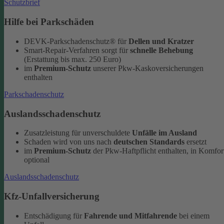
Schutzbrief
Hilfe bei Parkschäden
DEVK-Parkschadenschutz® für
Dellen und Kratzer
Smart-Repair-Verfahren sorgt für
schnelle Behebung
(Erstattung bis max. 250 Euro)
im
Premium-Schutz
unserer Pkw-Kaskoversicherungen
enthalten
Parkschadenschutz
Auslandsschadenschutz
Zusatzleistung für unverschuldete
Unfälle im Ausland
Schaden wird von uns nach
deutschen Standards
ersetzt
im
Premium-Schutz
der Pkw-Haftpflicht enthalten, in Komfor
optional
Auslandsschadenschutz
Kfz-Unfallversicherung
Entschädigung für
Fahrende und Mitfahrende
bei einem