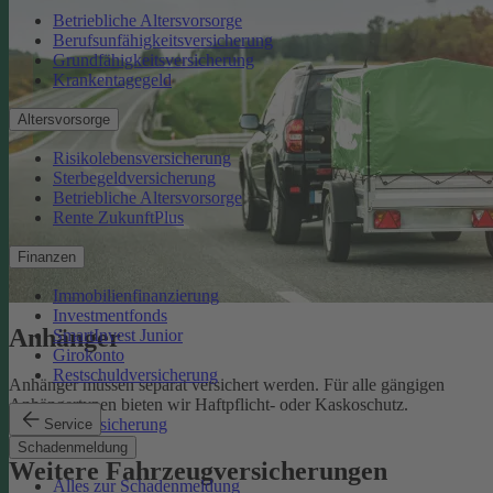
Betriebliche Altersvorsorge
Berufsunfähigkeitsversicherung
Grundfähigkeitsversicherung
Krankentagegeld
Altersvorsorge
Risikolebensversicherung
Sterbegeldversicherung
Betriebliche Altersvorsorge
Rente ZukunftPlus
Finanzen
Immobilienfinanzierung
Investmentfonds
Anhänger
SmartInvest Junior
Girokonto
Restschuldversicherung
Anhänger müssen separat versichert werden. Für alle gängigen
Anhängertypen bieten wir Haftpflicht- oder Kaskoschutz.
Anhängerversicherung
Service
Schadenmeldung
Weitere Fahrzeugversicherungen
Alles zur Schadenmeldung