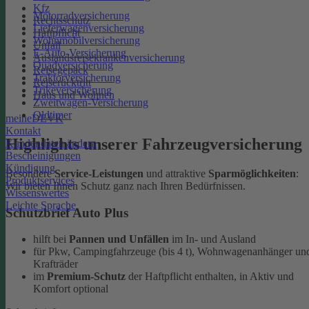
Kfz
Motorradversicherung
Rechtsschutz
Lieferwagenversicherung
Haftpflicht
Wohnmobilversicherung
Unfall
E-Auto-Versicherung
Auslandsreisekrankenversicherung
Quadversicherung
Reisegepäck
Traktorversicherung
Reiserücktritt
Trikeversicherung
Haus und Wohnen
Zweitwagen-Versicherung
Oldtimer
meineDEVK
Kontakt
Highlights unserer Fahrzeugversicherung
Kundendaten ändern
Bescheinigungen
Kündigung
Besondere
Service-Leistungen
und attraktive
Sparmöglichkeiten
:
Produktservices
Wir bieten Ihnen Schutz ganz nach Ihren Bedürfnissen.
Wissenswertes
Leichte Sprache
Schutzbrief Auto Plus
hilft bei
Pannen und Unfällen
im In- und Ausland
für Pkw, Campingfahrzeuge (bis 4 t), Wohnwagenanhänger un
Krafträder
im
Premium-Schutz
der Haftpflicht enthalten, in Aktiv und
Komfort optional