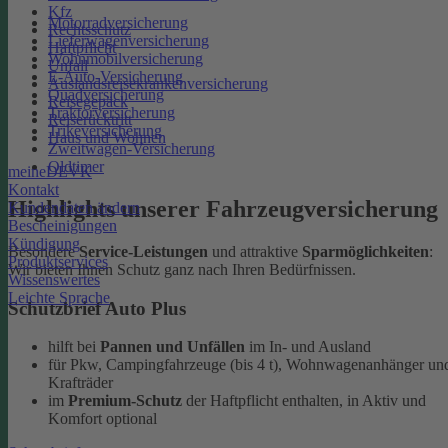
Kfz
Motorradversicherung
Rechtsschutz
Lieferwagenversicherung
Haftpflicht
Wohnmobilversicherung
Unfall
E-Auto-Versicherung
Auslandsreisekrankenversicherung
Quadversicherung
Reisegepäck
Traktorversicherung
Reiserücktritt
Trikeversicherung
Haus und Wohnen
Zweitwagen-Versicherung
Oldtimer
meineDEVK
Kontakt
Highlights unserer Fahrzeugversicherung
Kundendaten ändern
Bescheinigungen
Kündigung
Besondere
Service-Leistungen
und attraktive
Sparmöglichkeiten
:
Produktservices
Wir bieten Ihnen Schutz ganz nach Ihren Bedürfnissen.
Wissenswertes
Leichte Sprache
Schutzbrief Auto Plus
hilft bei
Pannen und Unfällen
im In- und Ausland
für Pkw, Campingfahrzeuge (bis 4 t), Wohnwagenanhänger un
Krafträder
im
Premium-Schutz
der Haftpflicht enthalten, in Aktiv und
Komfort optional