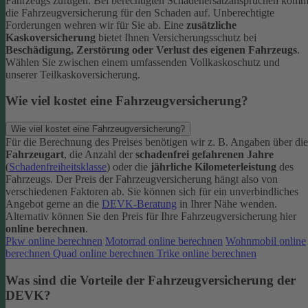
Fahrzeugs zufügen.
Bei berechtigten Schadenersatzansprüchen komm
die Fahrzeugversicherung für den Schaden auf. Unberechtigte
Forderungen wehren wir für Sie ab.
Eine
zusätzliche
Kaskoversicherung
bietet Ihnen Versicherungsschutz bei
Beschädigung, Zerstörung oder Verlust des eigenen Fahrzeugs
.
Wählen Sie zwischen einem umfassenden Vollkaskoschutz und
unserer Teilkaskoversicherung.
Wie viel kostet eine Fahrzeugversicherung?
Wie viel kostet eine Fahrzeugversicherung?
Für die Berechnung des Preises benötigen wir z. B. Angaben über die
Fahrzeugart
, die Anzahl der
schadenfrei gefahrenen Jahre
(
Schadenfreiheitsklasse
) oder die
jährliche Kilometerleistung
des
Fahrzeugs. Der Preis der Fahrzeugversicherung hängt also von
verschiedenen Faktoren ab. Sie können sich für ein unverbindliches
Angebot gerne an die
DEVK-Beratung
in Ihrer Nähe wenden.
Alternativ können Sie den Preis für Ihre Fahrzeugversicherung hier
online berechnen
.
Pkw online berechnen
Motorrad online berechnen
Wohnmobil online
berechnen
Quad online berechnen
Trike online berechnen
Was sind die Vorteile der Fahrzeugversicherung der
DEVK?