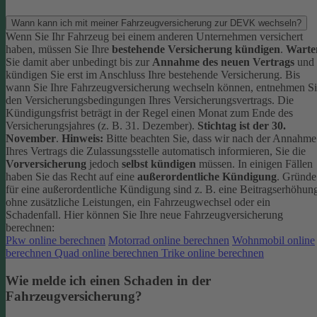
Wann kann ich mit meiner Fahrzeugversicherung zur DEVK wechseln?
Wenn Sie Ihr Fahrzeug bei einem anderen Unternehmen versichert
haben, müssen Sie Ihre
bestehende Versicherung kündigen
.
Warte
Sie damit aber unbedingt bis zur
Annahme des neuen Vertrags
und
kündigen Sie erst im Anschluss Ihre bestehende Versicherung.
Bis
wann Sie Ihre Fahrzeugversicherung wechseln können, entnehmen S
den Versicherungsbedingungen Ihres Versicherungsvertrags. Die
Kündigungsfrist beträgt in der Regel einen Monat zum Ende des
Versicherungsjahres (z. B. 31. Dezember).
Stichtag ist der 30.
November
.
Hinweis:
Bitte beachten Sie, dass wir nach der Annahme
Ihres Vertrags die Zulassungsstelle automatisch informieren, Sie die
Vorversicherung
jedoch
selbst kündigen
müssen.
In einigen Fällen
haben Sie das Recht auf eine
außerordentliche Kündigung
. Gründe
für eine außerordentliche Kündigung sind z. B. eine Beitragserhöhun
ohne zusätzliche Leistungen, ein Fahrzeugwechsel oder ein
Schadenfall.
Hier können Sie Ihre neue Fahrzeugversicherung
berechnen:
Pkw online berechnen
Motorrad online berechnen
Wohnmobil online
berechnen
Quad online berechnen
Trike online berechnen
Wie melde ich einen Schaden in der
Fahrzeugversicherung?