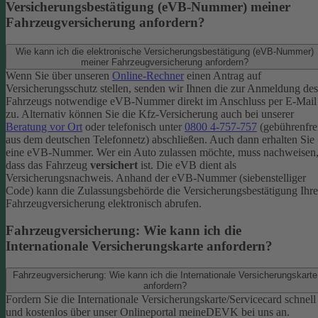
Versicherungsbestätigung (eVB-Nummer) meiner
Fahrzeugversicherung anfordern?
Wie kann ich die elektronische Versicherungsbestätigung (eVB-Nummer)
meiner Fahrzeugversicherung anfordern?
Wenn Sie über unseren
Online-Rechner
einen Antrag auf
Versicherungsschutz stellen, senden wir Ihnen die zur Anmeldung des
Fahrzeugs notwendige eVB-​Nummer direkt im Anschluss per E-Mail
zu.
Alternativ können Sie die Kfz-​Versicherung auch bei unserer
Beratung vor Ort
oder telefonisch unter
0800 4-​757-757
(gebührenfre
aus dem deutschen Telefonnetz) abschließen. Auch dann erhalten Sie
eine eVB-Nummer.
Wer ein Auto zulassen möchte, muss nachweisen
dass das Fahrzeug
versichert
ist. Die eVB dient als
Versicherungsnachweis. Anhand der eVB-Nummer (siebenstelliger
Code) kann die Zulassungsbehörde die Versicherungsbestätigung Ihre
Fahrzeugversicherung elektronisch abrufen.
Fahrzeugversicherung: Wie kann ich die
Internationale Versicherungskarte anfordern?
Fahrzeugversicherung: Wie kann ich die Internationale Versicherungskarte
anfordern?
Fordern Sie die Internationale Versicherungskarte/Servicecard schnell
und kostenlos über unser Onlineportal meineDEVK bei uns an.