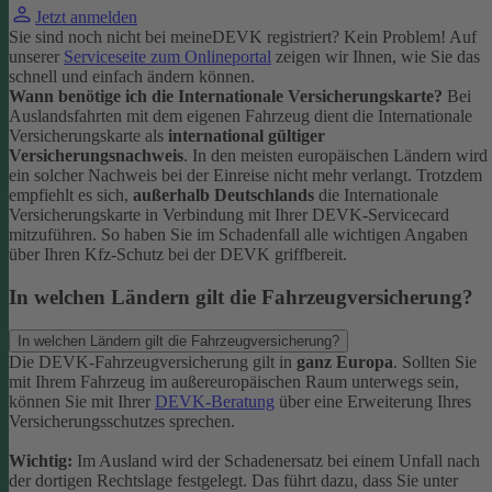
Jetzt anmelden
Sie sind noch nicht bei meineDEVK registriert? Kein Problem! Auf
unserer
Serviceseite zum Onlineportal
zeigen wir Ihnen, wie Sie das
schnell und einfach ändern können.
Wann benötige ich die Internationale Versicherungskarte?
Bei
Auslandsfahrten mit dem eigenen Fahrzeug dient die Internationale
Versicherungskarte als
international gültiger
Versicherungsnachweis
.
In den meisten europäischen Ländern wird
ein solcher Nachweis bei der Einreise nicht mehr verlangt. Trotzdem
empfiehlt es sich,
außerhalb Deutschlands
die Internationale
Versicherungskarte in Verbindung mit Ihrer DEVK-Servicecard
mitzuführen. So haben Sie im Schadenfall alle wichtigen Angaben
über Ihren Kfz-Schutz bei der DEVK griffbereit.
In welchen Ländern gilt die Fahrzeugversicherung?
In welchen Ländern gilt die Fahrzeugversicherung?
Die DEVK-Fahrzeugversicherung gilt in
ganz Europa
. Sollten Sie
mit Ihrem Fahrzeug im außereuropäischen Raum unterwegs sein,
können Sie mit Ihrer
DEVK-Beratung
über eine Erweiterung Ihres
Versicherungsschutzes sprechen.
Wichtig:
Im Ausland wird der Schadenersatz bei einem Unfall nach
der dortigen Rechtslage festgelegt. Das führt dazu, dass Sie unter