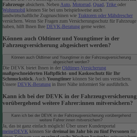
Fahrzeuge
absichern. Neben
Auto
,
Motorrad,
Quad
,
Trike
oder
Wohnmobil
können Sie bei uns beispielsweise auch
landwirtschaftliche Zugmaschinen wie
Traktoren oder Mähdrescher
versichern.
Wenn Sie Fragen zum Versicherungsschutz für Fahrzeuge
haben, hilft Ihnen Ihre
DEVK-Beratung
gerne weiter.
Können auch Oldtimer und Youngtimer in der
Fahrzeugversicherung abgesichert werden?
Können auch Oldtimer und Youngtimer in der Fahrzeugversicherung
abgesichert werden?
Die DEVK bietet Ihnen in der
Oldtimer-Versicherung
maßgeschneiderten Haftpflicht- und Kaskoschutz für Ihr
Schmuckstück
. Auch
Youngtimer
können Sie bei uns versichern.
Unsere
DEVK-Beratung
in Ihrer Nähe informiert Sie ausführlich.
Kann ich bei der DEVK in der Fahrzeugversicherung
vorübergehend weitere Fahrer:innen mitversichern?
Kann ich bei der DEVK in der Fahrzeugversicherung vorübergehend
weitere Fahrer:innen mitversichern?
Ja, das ist ganz einfach möglich! Über unser Kundenportal
meineDEVK
können Sie
dreimal im Jahr bis zu fünf Personen
für
einen Zeitraum von
maximal sechs Wochen kostenlos
mitversichern