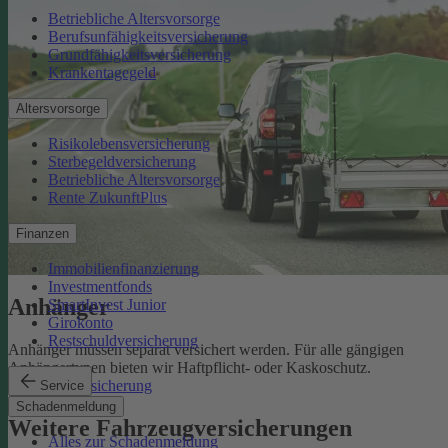
Betriebliche Altersvorsorge
Berufsunfähigkeitsversicherung
Grundfähigkeitsversicherung
Krankentagegeld
Altersvorsorge
Risikolebensversicherung
Sterbegeldversicherung
Betriebliche Altersvorsorge
Rente ZukunftPlus
Finanzen
Immobilienfinanzierung
Investmentfonds
Anhänger
SmartInvest Junior
Girokonto
Restschuldversicherung
Anhänger müssen separat versichert werden. Für alle gängigen
Anhängertypen bieten wir Haftpflicht- oder Kaskoschutz.
Anhängerversicherung
Service
Schadenmeldung
Weitere Fahrzeugversicherungen
Alles zur Schadenmeldung