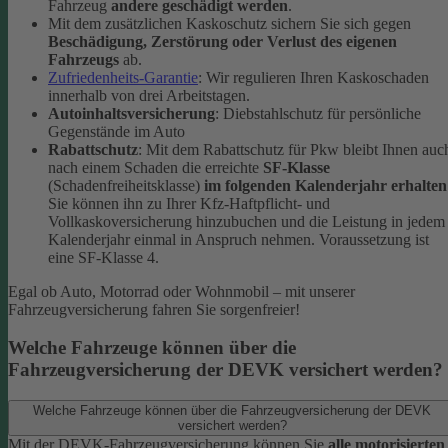
Fahrzeug
andere geschädigt werden
.
Mit dem zusätzlichen Kaskoschutz sichern Sie sich gegen
Beschädigung, Zerstörung oder Verlust des eigenen
Fahrzeugs
ab.
Zufriedenheits-Garantie
: Wir regulieren Ihren Kaskoschaden
innerhalb von drei Arbeitstagen.
Autoinhaltsversicherung
: Diebstahlschutz für persönliche
Gegenstände im Auto
Rabattschutz
: Mit dem Rabattschutz für Pkw bleibt Ihnen auc
nach einem Schaden die erreichte
SF-Klasse
(Schadenfreiheitsklasse)
im folgenden Kalenderjahr erhalten
Sie können ihn zu Ihrer Kfz-Haftpflicht- und
Vollkaskoversicherung hinzubuchen und die Leistung in jedem
Kalenderjahr einmal in Anspruch nehmen. Voraussetzung ist
eine SF-Klasse 4.
Egal ob Auto, Motorrad oder Wohnmobil – mit unserer
Fahrzeugversicherung fahren Sie sorgenfreier!
Welche Fahrzeuge können über die
Fahrzeugversicherung der DEVK versichert werden?
Welche Fahrzeuge können über die Fahrzeugversicherung der DEVK
versichert werden?
Mit der DEVK-Fahrzeugversicherung können Sie
alle motorisierten