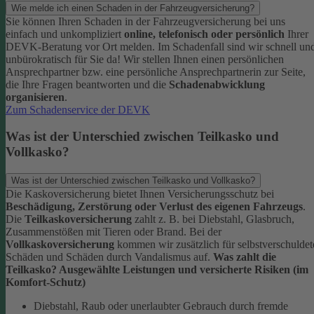
Wie melde ich einen Schaden in der Fahrzeugversicherung?
Sie können Ihren Schaden in der Fahrzeugversicherung bei uns
einfach und unkompliziert
online, telefonisch oder persönlich
Ihrer
DEVK-Beratung vor Ort melden. Im Schadenfall sind wir schnell un
unbürokratisch für Sie da!
Wir stellen Ihnen einen persönlichen
Ansprechpartner bzw. eine persönliche Ansprechpartnerin zur Seite,
die Ihre Fragen beantworten und die
Schadenabwicklung
organisieren
.
Zum Schadenservice der DEVK
Was ist der Unterschied zwischen Teilkasko und
Vollkasko?
Was ist der Unterschied zwischen Teilkasko und Vollkasko?
Die Kaskoversicherung bietet Ihnen Versicherungsschutz bei
Beschädigung, Zerstörung oder Verlust des eigenen Fahrzeugs
.
Die
Teilkaskoversicherung
zahlt z. B. bei Diebstahl, Glasbruch,
Zusammenstößen mit Tieren oder Brand. Bei der
Vollkaskoversicherung
kommen wir zusätzlich für selbstverschuldet
Schäden und Schäden durch Vandalismus auf.
Was zahlt die
Teilkasko? Ausgewählte Leistungen und versicherte Risiken (im
Komfort-Schutz)
Diebstahl, Raub oder unerlaubter Gebrauch durch fremde