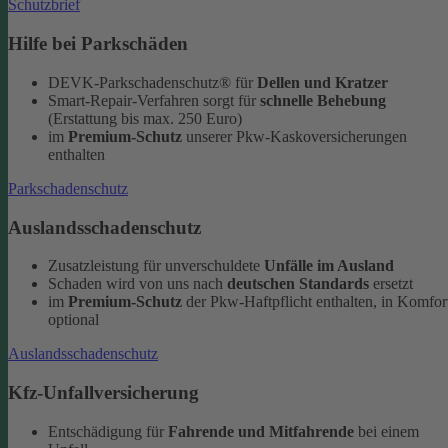
Schutzbrief
Hilfe bei Parkschäden
DEVK-Parkschadenschutz® für
Dellen und Kratzer
Smart-Repair-Verfahren sorgt für
schnelle Behebung
(Erstattung bis max. 250 Euro)
im
Premium-Schutz
unserer Pkw-Kaskoversicherungen
enthalten
Parkschadenschutz
Auslandsschadenschutz
Zusatzleistung für unverschuldete
Unfälle im Ausland
Schaden wird von uns nach
deutschen Standards
ersetzt
im
Premium-Schutz
der Pkw-Haftpflicht enthalten, in Komfor
optional
Auslandsschadenschutz
Kfz-Unfallversicherung
Entschädigung für
Fahrende und Mitfahrende
bei einem