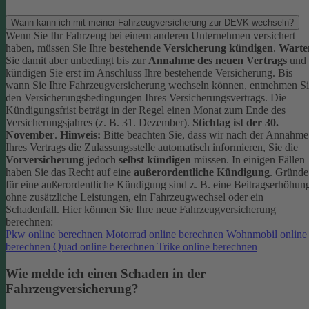
Wann kann ich mit meiner Fahrzeugversicherung zur DEVK wechseln?
Wenn Sie Ihr Fahrzeug bei einem anderen Unternehmen versichert
haben, müssen Sie Ihre
bestehende Versicherung kündigen
.
Warte
Sie damit aber unbedingt bis zur
Annahme des neuen Vertrags
und
kündigen Sie erst im Anschluss Ihre bestehende Versicherung.
Bis
wann Sie Ihre Fahrzeugversicherung wechseln können, entnehmen S
den Versicherungsbedingungen Ihres Versicherungsvertrags. Die
Kündigungsfrist beträgt in der Regel einen Monat zum Ende des
Versicherungsjahres (z. B. 31. Dezember).
Stichtag ist der 30.
November
.
Hinweis:
Bitte beachten Sie, dass wir nach der Annahme
Ihres Vertrags die Zulassungsstelle automatisch informieren, Sie die
Vorversicherung
jedoch
selbst kündigen
müssen.
In einigen Fällen
haben Sie das Recht auf eine
außerordentliche Kündigung
. Gründe
für eine außerordentliche Kündigung sind z. B. eine Beitragserhöhun
ohne zusätzliche Leistungen, ein Fahrzeugwechsel oder ein
Schadenfall.
Hier können Sie Ihre neue Fahrzeugversicherung
berechnen:
Pkw online berechnen
Motorrad online berechnen
Wohnmobil online
berechnen
Quad online berechnen
Trike online berechnen
Wie melde ich einen Schaden in der
Fahrzeugversicherung?