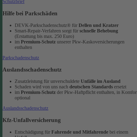
Schutzbrief
Hilfe bei Parkschäden
DEVK-Parkschadenschutz® für
Dellen und Kratzer
Smart-Repair-Verfahren sorgt für
schnelle Behebung
(Erstattung bis max. 250 Euro)
im
Premium-Schutz
unserer Pkw-Kaskoversicherungen
enthalten
Parkschadenschutz
Auslandsschadenschutz
Zusatzleistung für unverschuldete
Unfälle im Ausland
Schaden wird von uns nach
deutschen Standards
ersetzt
im
Premium-Schutz
der Pkw-Haftpflicht enthalten, in Komfor
optional
Auslandsschadenschutz
Kfz-Unfallversicherung
Entschädigung für
Fahrende und Mitfahrende
bei einem