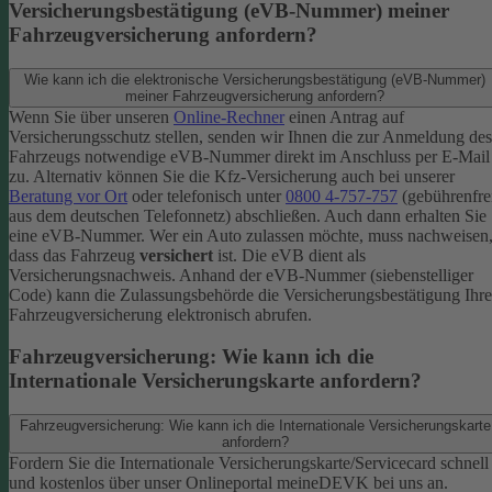
Versicherungsbestätigung (eVB-Nummer) meiner
Fahrzeugversicherung anfordern?
Wie kann ich die elektronische Versicherungsbestätigung (eVB-Nummer)
meiner Fahrzeugversicherung anfordern?
Wenn Sie über unseren
Online-Rechner
einen Antrag auf
Versicherungsschutz stellen, senden wir Ihnen die zur Anmeldung des
Fahrzeugs notwendige eVB-​Nummer direkt im Anschluss per E-Mail
zu.
Alternativ können Sie die Kfz-​Versicherung auch bei unserer
Beratung vor Ort
oder telefonisch unter
0800 4-​757-757
(gebührenfre
aus dem deutschen Telefonnetz) abschließen. Auch dann erhalten Sie
eine eVB-Nummer.
Wer ein Auto zulassen möchte, muss nachweisen
dass das Fahrzeug
versichert
ist. Die eVB dient als
Versicherungsnachweis. Anhand der eVB-Nummer (siebenstelliger
Code) kann die Zulassungsbehörde die Versicherungsbestätigung Ihre
Fahrzeugversicherung elektronisch abrufen.
Fahrzeugversicherung: Wie kann ich die
Internationale Versicherungskarte anfordern?
Fahrzeugversicherung: Wie kann ich die Internationale Versicherungskarte
anfordern?
Fordern Sie die Internationale Versicherungskarte/Servicecard schnell
und kostenlos über unser Onlineportal meineDEVK bei uns an.