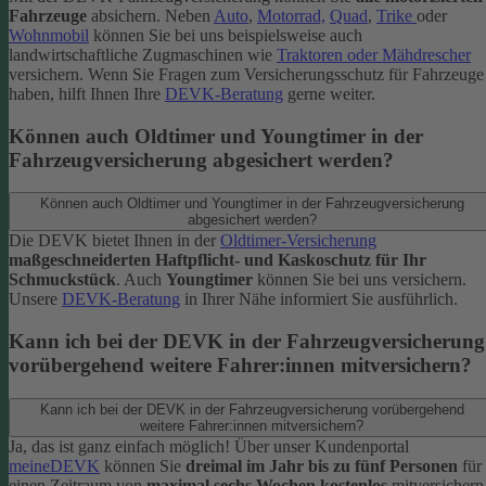
Fahrzeuge
absichern. Neben
Auto
,
Motorrad,
Quad
,
Trike
oder
Wohnmobil
können Sie bei uns beispielsweise auch
landwirtschaftliche Zugmaschinen wie
Traktoren oder Mähdrescher
versichern.
Wenn Sie Fragen zum Versicherungsschutz für Fahrzeuge
haben, hilft Ihnen Ihre
DEVK-Beratung
gerne weiter.
Können auch Oldtimer und Youngtimer in der
Fahrzeugversicherung abgesichert werden?
Können auch Oldtimer und Youngtimer in der Fahrzeugversicherung
abgesichert werden?
Die DEVK bietet Ihnen in der
Oldtimer-Versicherung
maßgeschneiderten Haftpflicht- und Kaskoschutz für Ihr
Schmuckstück
. Auch
Youngtimer
können Sie bei uns versichern.
Unsere
DEVK-Beratung
in Ihrer Nähe informiert Sie ausführlich.
Kann ich bei der DEVK in der Fahrzeugversicherung
vorübergehend weitere Fahrer:innen mitversichern?
Kann ich bei der DEVK in der Fahrzeugversicherung vorübergehend
weitere Fahrer:innen mitversichern?
Ja, das ist ganz einfach möglich! Über unser Kundenportal
meineDEVK
können Sie
dreimal im Jahr bis zu fünf Personen
für
einen Zeitraum von
maximal sechs Wochen kostenlos
mitversichern