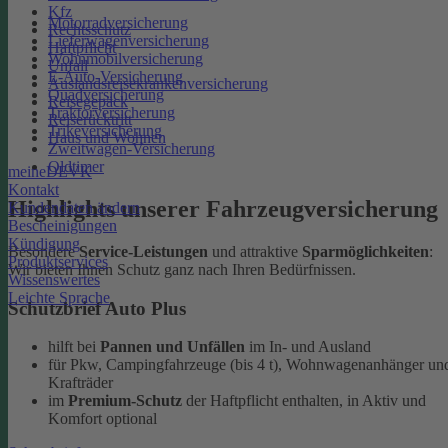
Kfz
Motorradversicherung
Rechtsschutz
Lieferwagenversicherung
Haftpflicht
Wohnmobilversicherung
Unfall
E-Auto-Versicherung
Auslandsreisekrankenversicherung
Quadversicherung
Reisegepäck
Traktorversicherung
Reiserücktritt
Trikeversicherung
Haus und Wohnen
Zweitwagen-Versicherung
Oldtimer
meineDEVK
Kontakt
Highlights unserer Fahrzeugversicherung
Kundendaten ändern
Bescheinigungen
Kündigung
Besondere
Service-Leistungen
und attraktive
Sparmöglichkeiten
:
Produktservices
Wir bieten Ihnen Schutz ganz nach Ihren Bedürfnissen.
Wissenswertes
Leichte Sprache
Schutzbrief Auto Plus
hilft bei
Pannen und Unfällen
im In- und Ausland
für Pkw, Campingfahrzeuge (bis 4 t), Wohnwagenanhänger un
Krafträder
im
Premium-Schutz
der Haftpflicht enthalten, in Aktiv und
Komfort optional