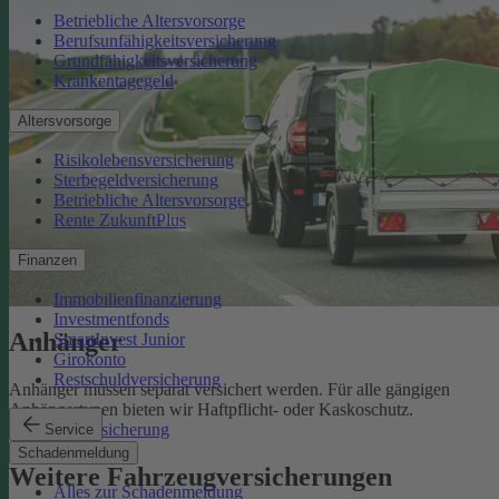
Betriebliche Altersvorsorge
Berufsunfähigkeitsversicherung
Grundfähigkeitsversicherung
Krankentagegeld
Altersvorsorge
Risikolebensversicherung
Sterbegeldversicherung
Betriebliche Altersvorsorge
Rente ZukunftPlus
Finanzen
Immobilienfinanzierung
Investmentfonds
Anhänger
SmartInvest Junior
Girokonto
Restschuldversicherung
Anhänger müssen separat versichert werden. Für alle gängigen
Anhängertypen bieten wir Haftpflicht- oder Kaskoschutz.
Anhängerversicherung
Service
Schadenmeldung
Weitere Fahrzeugversicherungen
Alles zur Schadenmeldung