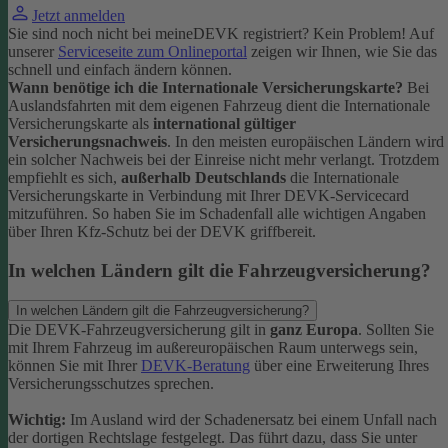
Jetzt anmelden
Sie sind noch nicht bei meineDEVK registriert? Kein Problem! Auf
unserer
Serviceseite zum Onlineportal
zeigen wir Ihnen, wie Sie das
schnell und einfach ändern können.
Wann benötige ich die Internationale Versicherungskarte?
Bei
Auslandsfahrten mit dem eigenen Fahrzeug dient die Internationale
Versicherungskarte als
international gültiger
Versicherungsnachweis
.
In den meisten europäischen Ländern wird
ein solcher Nachweis bei der Einreise nicht mehr verlangt. Trotzdem
empfiehlt es sich,
außerhalb Deutschlands
die Internationale
Versicherungskarte in Verbindung mit Ihrer DEVK-Servicecard
mitzuführen. So haben Sie im Schadenfall alle wichtigen Angaben
über Ihren Kfz-Schutz bei der DEVK griffbereit.
In welchen Ländern gilt die Fahrzeugversicherung?
In welchen Ländern gilt die Fahrzeugversicherung?
Die DEVK-Fahrzeugversicherung gilt in
ganz Europa
. Sollten Sie
mit Ihrem Fahrzeug im außereuropäischen Raum unterwegs sein,
können Sie mit Ihrer
DEVK-Beratung
über eine Erweiterung Ihres
Versicherungsschutzes sprechen.
Wichtig:
Im Ausland wird der Schadenersatz bei einem Unfall nach
der dortigen Rechtslage festgelegt. Das führt dazu, dass Sie unter