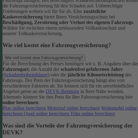
Fahrzeugs zufügen.
Bei berechtigten Schadenersatzansprüchen komm
die Fahrzeugversicherung für den Schaden auf. Unberechtigte
Forderungen wehren wir für Sie ab.
Eine
zusätzliche
Kaskoversicherung
bietet Ihnen Versicherungsschutz bei
Beschädigung, Zerstörung oder Verlust des eigenen Fahrzeugs
.
Wählen Sie zwischen einem umfassenden Vollkaskoschutz und
unserer Teilkaskoversicherung.
Wie viel kostet eine Fahrzeugversicherung?
Wie viel kostet eine Fahrzeugversicherung?
Für die Berechnung des Preises benötigen wir z. B. Angaben über die
Fahrzeugart
, die Anzahl der
schadenfrei gefahrenen Jahre
(
Schadenfreiheitsklasse
) oder die
jährliche Kilometerleistung
des
Fahrzeugs. Der Preis der Fahrzeugversicherung hängt also von
verschiedenen Faktoren ab. Sie können sich für ein unverbindliches
Angebot gerne an die
DEVK-Beratung
in Ihrer Nähe wenden.
Alternativ können Sie den Preis für Ihre Fahrzeugversicherung hier
online berechnen
.
Pkw online berechnen
Motorrad online berechnen
Wohnmobil online
berechnen
Quad online berechnen
Trike online berechnen
Was sind die Vorteile der Fahrzeugversicherung der
DEVK?