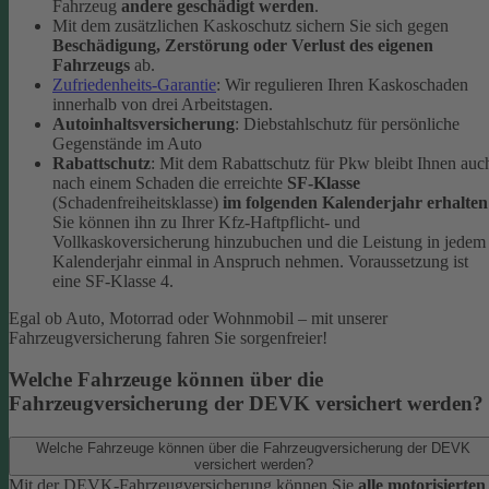
Fahrzeug
andere geschädigt werden
.
Mit dem zusätzlichen Kaskoschutz sichern Sie sich gegen
Beschädigung, Zerstörung oder Verlust des eigenen
Fahrzeugs
ab.
Zufriedenheits-Garantie
: Wir regulieren Ihren Kaskoschaden
innerhalb von drei Arbeitstagen.
Autoinhaltsversicherung
: Diebstahlschutz für persönliche
Gegenstände im Auto
Rabattschutz
: Mit dem Rabattschutz für Pkw bleibt Ihnen auc
nach einem Schaden die erreichte
SF-Klasse
(Schadenfreiheitsklasse)
im folgenden Kalenderjahr erhalten
Sie können ihn zu Ihrer Kfz-Haftpflicht- und
Vollkaskoversicherung hinzubuchen und die Leistung in jedem
Kalenderjahr einmal in Anspruch nehmen. Voraussetzung ist
eine SF-Klasse 4.
Egal ob Auto, Motorrad oder Wohnmobil – mit unserer
Fahrzeugversicherung fahren Sie sorgenfreier!
Welche Fahrzeuge können über die
Fahrzeugversicherung der DEVK versichert werden?
Welche Fahrzeuge können über die Fahrzeugversicherung der DEVK
versichert werden?
Mit der DEVK-Fahrzeugversicherung können Sie
alle motorisierten