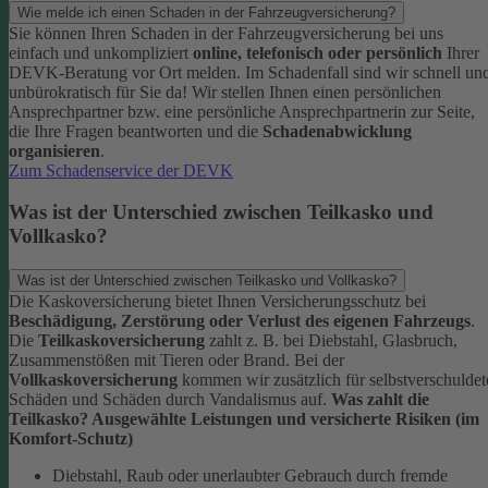
Wie melde ich einen Schaden in der Fahrzeugversicherung?
Sie können Ihren Schaden in der Fahrzeugversicherung bei uns
einfach und unkompliziert
online, telefonisch oder persönlich
Ihrer
DEVK-Beratung vor Ort melden. Im Schadenfall sind wir schnell un
unbürokratisch für Sie da!
Wir stellen Ihnen einen persönlichen
Ansprechpartner bzw. eine persönliche Ansprechpartnerin zur Seite,
die Ihre Fragen beantworten und die
Schadenabwicklung
organisieren
.
Zum Schadenservice der DEVK
Was ist der Unterschied zwischen Teilkasko und
Vollkasko?
Was ist der Unterschied zwischen Teilkasko und Vollkasko?
Die Kaskoversicherung bietet Ihnen Versicherungsschutz bei
Beschädigung, Zerstörung oder Verlust des eigenen Fahrzeugs
.
Die
Teilkaskoversicherung
zahlt z. B. bei Diebstahl, Glasbruch,
Zusammenstößen mit Tieren oder Brand. Bei der
Vollkaskoversicherung
kommen wir zusätzlich für selbstverschuldet
Schäden und Schäden durch Vandalismus auf.
Was zahlt die
Teilkasko? Ausgewählte Leistungen und versicherte Risiken (im
Komfort-Schutz)
Diebstahl, Raub oder unerlaubter Gebrauch durch fremde