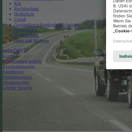
Kfz
Rechtsschutz
Haftpflicht
Unfall
Auslandsreisekrankenversicherung
Reisegepäck
Reiserücktritt
Haus und Wohnen
meineDEVK
Kontakt
Kundendaten ändern
Bescheinigungen
Kündigung
Produktservices
Wissenswertes
Leichte Sprache