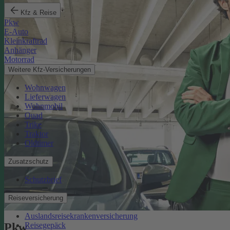
Kfz & Reise
Pkw
E-Auto
Kleinkraftrad
Anhänger
Motorrad
Weitere Kfz-Versicherungen
Wohnwagen
Lieferwagen
Wohnmobil
Quad
Trike
Traktor
Oldtimer
Zusatzschutz
Schutzbrief
Reiseversicherung
Auslandsreisekrankenversicherung
Reisegepäck
Pkw