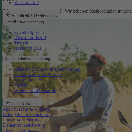
Reiserücktritt
Fahrzeugversicherung in schnell: Wir beheben Kaskoschäden innerhal
Haftpflicht & Rechtsschutz
Pkw-Versicherung
Haftpflichtversicherung
Privathaftpflicht
Dienst und Beruf
Tierhalter
Haus und Bau
Rechtsschutzversicherung
Alles zur Rechtsschutzversicherung
Privat, Beruf und Verkehr
Privat und Beruf
Verkehr
Wohnen und Gebäude
Haus & Wohnen
Alles zu Haus & Wohnen
Wohngebäudeversicherung
Hausratversicherung
Elementarversicherung
Glasversicherung