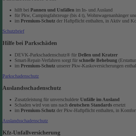
hilft bei
Pannen und Unfällen
im In- und Ausland
für Pkw, Campingfahrzeuge (bis 4 t), Wohnwagenanhänger und
im
Premium-Schutz
der Haftpflicht enthalten, in Aktiv und K
Schutzbrief
Hilfe bei Parkschäden
DEVK-Parkschadenschutz® für
Dellen und Kratzer
Smart-Repair-Verfahren sorgt für
schnelle Behebung
(Erstattu
im
Premium-Schutz
unserer Pkw-Kaskoversicherungen enthal
Parkschadenschutz
Auslandsschadenschutz
Zusatzleistung für unverschuldete
Unfälle im Ausland
Schaden wird von uns nach
deutschen Standards
ersetzt
im
Premium-Schutz
der Pkw-Haftpflicht enthalten, in Komfort
Auslandsschadenschutz
Kfz-Unfallversicherung