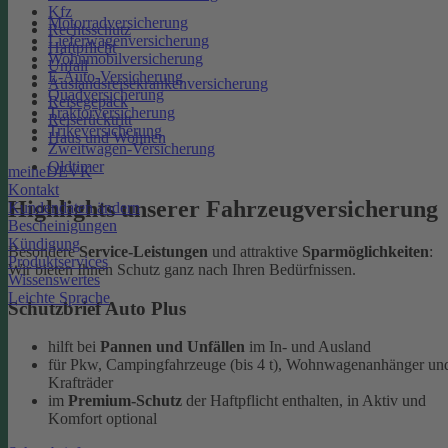
Kfz
Motorradversicherung
Rechtsschutz
Lieferwagenversicherung
Haftpflicht
Wohnmobilversicherung
Unfall
E-Auto-Versicherung
Auslandsreisekrankenversicherung
Quadversicherung
Reisegepäck
Traktorversicherung
Reiserücktritt
Trikeversicherung
Haus und Wohnen
Zweitwagen-Versicherung
Oldtimer
meineDEVK
Kontakt
Highlights unserer Fahrzeugversicherung
Kundendaten ändern
Bescheinigungen
Kündigung
Besondere
Service-Leistungen
und attraktive
Sparmöglichkeiten
:
Produktservices
Wir bieten Ihnen Schutz ganz nach Ihren Bedürfnissen.
Wissenswertes
Leichte Sprache
Schutzbrief Auto Plus
hilft bei
Pannen und Unfällen
im In- und Ausland
für Pkw, Campingfahrzeuge (bis 4 t), Wohnwagenanhänger un
Krafträder
im
Premium-Schutz
der Haftpflicht enthalten, in Aktiv und
Komfort optional