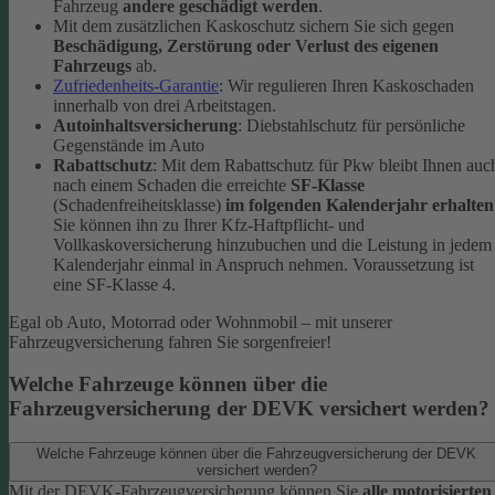
Fahrzeug
andere geschädigt werden
.
Mit dem zusätzlichen Kaskoschutz sichern Sie sich gegen
Beschädigung, Zerstörung oder Verlust des eigenen
Fahrzeugs
ab.
Zufriedenheits-Garantie
: Wir regulieren Ihren Kaskoschaden
innerhalb von drei Arbeitstagen.
Autoinhaltsversicherung
: Diebstahlschutz für persönliche
Gegenstände im Auto
Rabattschutz
: Mit dem Rabattschutz für Pkw bleibt Ihnen auc
nach einem Schaden die erreichte
SF-Klasse
(Schadenfreiheitsklasse)
im folgenden Kalenderjahr erhalten
Sie können ihn zu Ihrer Kfz-Haftpflicht- und
Vollkaskoversicherung hinzubuchen und die Leistung in jedem
Kalenderjahr einmal in Anspruch nehmen. Voraussetzung ist
eine SF-Klasse 4.
Egal ob Auto, Motorrad oder Wohnmobil – mit unserer
Fahrzeugversicherung fahren Sie sorgenfreier!
Welche Fahrzeuge können über die
Fahrzeugversicherung der DEVK versichert werden?
Welche Fahrzeuge können über die Fahrzeugversicherung der DEVK
versichert werden?
Mit der DEVK-Fahrzeugversicherung können Sie
alle motorisierten