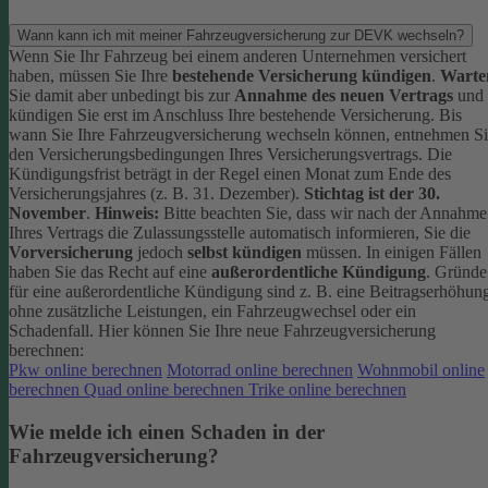
Wann kann ich mit meiner Fahrzeugversicherung zur DEVK wechseln?
Wenn Sie Ihr Fahrzeug bei einem anderen Unternehmen versichert
haben, müssen Sie Ihre
bestehende Versicherung kündigen
.
Warte
Sie damit aber unbedingt bis zur
Annahme des neuen Vertrags
und
kündigen Sie erst im Anschluss Ihre bestehende Versicherung.
Bis
wann Sie Ihre Fahrzeugversicherung wechseln können, entnehmen S
den Versicherungsbedingungen Ihres Versicherungsvertrags. Die
Kündigungsfrist beträgt in der Regel einen Monat zum Ende des
Versicherungsjahres (z. B. 31. Dezember).
Stichtag ist der 30.
November
.
Hinweis:
Bitte beachten Sie, dass wir nach der Annahme
Ihres Vertrags die Zulassungsstelle automatisch informieren, Sie die
Vorversicherung
jedoch
selbst kündigen
müssen.
In einigen Fällen
haben Sie das Recht auf eine
außerordentliche Kündigung
. Gründe
für eine außerordentliche Kündigung sind z. B. eine Beitragserhöhun
ohne zusätzliche Leistungen, ein Fahrzeugwechsel oder ein
Schadenfall.
Hier können Sie Ihre neue Fahrzeugversicherung
berechnen:
Pkw online berechnen
Motorrad online berechnen
Wohnmobil online
berechnen
Quad online berechnen
Trike online berechnen
Wie melde ich einen Schaden in der
Fahrzeugversicherung?