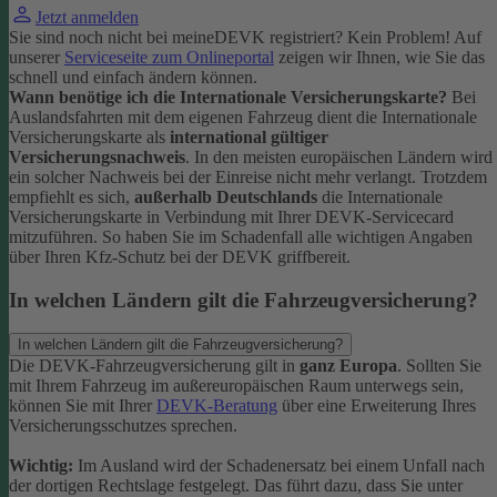
Jetzt anmelden
Sie sind noch nicht bei meineDEVK registriert? Kein Problem! Auf
unserer
Serviceseite zum Onlineportal
zeigen wir Ihnen, wie Sie das
schnell und einfach ändern können.
Wann benötige ich die Internationale Versicherungskarte?
Bei
Auslandsfahrten mit dem eigenen Fahrzeug dient die Internationale
Versicherungskarte als
international gültiger
Versicherungsnachweis
.
In den meisten europäischen Ländern wird
ein solcher Nachweis bei der Einreise nicht mehr verlangt. Trotzdem
empfiehlt es sich,
außerhalb Deutschlands
die Internationale
Versicherungskarte in Verbindung mit Ihrer DEVK-Servicecard
mitzuführen. So haben Sie im Schadenfall alle wichtigen Angaben
über Ihren Kfz-Schutz bei der DEVK griffbereit.
In welchen Ländern gilt die Fahrzeugversicherung?
In welchen Ländern gilt die Fahrzeugversicherung?
Die DEVK-Fahrzeugversicherung gilt in
ganz Europa
. Sollten Sie
mit Ihrem Fahrzeug im außereuropäischen Raum unterwegs sein,
können Sie mit Ihrer
DEVK-Beratung
über eine Erweiterung Ihres
Versicherungsschutzes sprechen.
Wichtig:
Im Ausland wird der Schadenersatz bei einem Unfall nach
der dortigen Rechtslage festgelegt. Das führt dazu, dass Sie unter