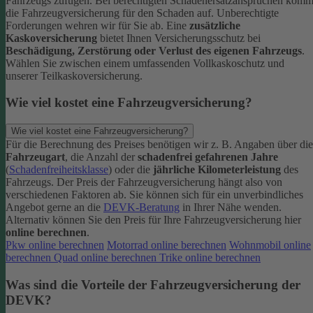
Fahrzeugs zufügen.
Bei berechtigten Schadenersatzansprüchen komm
die Fahrzeugversicherung für den Schaden auf. Unberechtigte
Forderungen wehren wir für Sie ab.
Eine
zusätzliche
Kaskoversicherung
bietet Ihnen Versicherungsschutz bei
Beschädigung, Zerstörung oder Verlust des eigenen Fahrzeugs
.
Wählen Sie zwischen einem umfassenden Vollkaskoschutz und
unserer Teilkaskoversicherung.
Wie viel kostet eine Fahrzeugversicherung?
Wie viel kostet eine Fahrzeugversicherung?
Für die Berechnung des Preises benötigen wir z. B. Angaben über die
Fahrzeugart
, die Anzahl der
schadenfrei gefahrenen Jahre
(
Schadenfreiheitsklasse
) oder die
jährliche Kilometerleistung
des
Fahrzeugs. Der Preis der Fahrzeugversicherung hängt also von
verschiedenen Faktoren ab. Sie können sich für ein unverbindliches
Angebot gerne an die
DEVK-Beratung
in Ihrer Nähe wenden.
Alternativ können Sie den Preis für Ihre Fahrzeugversicherung hier
online berechnen
.
Pkw online berechnen
Motorrad online berechnen
Wohnmobil online
berechnen
Quad online berechnen
Trike online berechnen
Was sind die Vorteile der Fahrzeugversicherung der
DEVK?