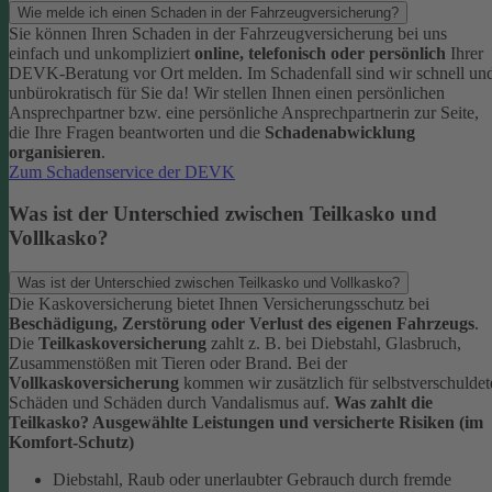
Wie melde ich einen Schaden in der Fahrzeugversicherung?
Sie können Ihren Schaden in der Fahrzeugversicherung bei uns
einfach und unkompliziert
online, telefonisch oder persönlich
Ihrer
DEVK-Beratung vor Ort melden. Im Schadenfall sind wir schnell un
unbürokratisch für Sie da!
Wir stellen Ihnen einen persönlichen
Ansprechpartner bzw. eine persönliche Ansprechpartnerin zur Seite,
die Ihre Fragen beantworten und die
Schadenabwicklung
organisieren
.
Zum Schadenservice der DEVK
Was ist der Unterschied zwischen Teilkasko und
Vollkasko?
Was ist der Unterschied zwischen Teilkasko und Vollkasko?
Die Kaskoversicherung bietet Ihnen Versicherungsschutz bei
Beschädigung, Zerstörung oder Verlust des eigenen Fahrzeugs
.
Die
Teilkaskoversicherung
zahlt z. B. bei Diebstahl, Glasbruch,
Zusammenstößen mit Tieren oder Brand. Bei der
Vollkaskoversicherung
kommen wir zusätzlich für selbstverschuldet
Schäden und Schäden durch Vandalismus auf.
Was zahlt die
Teilkasko? Ausgewählte Leistungen und versicherte Risiken (im
Komfort-Schutz)
Diebstahl, Raub oder unerlaubter Gebrauch durch fremde