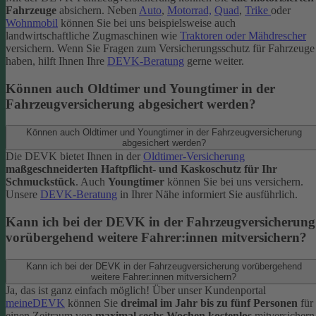
Fahrzeuge
absichern. Neben
Auto
,
Motorrad,
Quad
,
Trike
oder
Wohnmobil
können Sie bei uns beispielsweise auch
landwirtschaftliche Zugmaschinen wie
Traktoren oder Mähdrescher
versichern.
Wenn Sie Fragen zum Versicherungsschutz für Fahrzeuge
haben, hilft Ihnen Ihre
DEVK-Beratung
gerne weiter.
Können auch Oldtimer und Youngtimer in der
Fahrzeugversicherung abgesichert werden?
Können auch Oldtimer und Youngtimer in der Fahrzeugversicherung
abgesichert werden?
Die DEVK bietet Ihnen in der
Oldtimer-Versicherung
maßgeschneiderten Haftpflicht- und Kaskoschutz für Ihr
Schmuckstück
. Auch
Youngtimer
können Sie bei uns versichern.
Unsere
DEVK-Beratung
in Ihrer Nähe informiert Sie ausführlich.
Kann ich bei der DEVK in der Fahrzeugversicherung
vorübergehend weitere Fahrer:innen mitversichern?
Kann ich bei der DEVK in der Fahrzeugversicherung vorübergehend
weitere Fahrer:innen mitversichern?
Ja, das ist ganz einfach möglich! Über unser Kundenportal
meineDEVK
können Sie
dreimal im Jahr bis zu fünf Personen
für
einen Zeitraum von
maximal sechs Wochen kostenlos
mitversichern