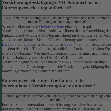
Versicherungsbestätigung (eVB-Nummer) meiner
Fahrzeugversicherung anfordern?
Wie kann ich die elektronische Versicherungsbestätigung (eVB-Nummer)
meiner Fahrzeugversicherung anfordern?
Wenn Sie über unseren
Online-Rechner
einen Antrag auf
Versicherungsschutz stellen, senden wir Ihnen die zur Anmeldung des
Fahrzeugs notwendige eVB-​Nummer direkt im Anschluss per E-Mail
zu.
Alternativ können Sie die Kfz-​Versicherung auch bei unserer
Beratung vor Ort
oder telefonisch unter
0800 4-​757-757
(gebührenfre
aus dem deutschen Telefonnetz) abschließen. Auch dann erhalten Sie
eine eVB-Nummer.
Wer ein Auto zulassen möchte, muss nachweisen
dass das Fahrzeug
versichert
ist. Die eVB dient als
Versicherungsnachweis. Anhand der eVB-Nummer (siebenstelliger
Code) kann die Zulassungsbehörde die Versicherungsbestätigung Ihre
Fahrzeugversicherung elektronisch abrufen.
Fahrzeugversicherung: Wie kann ich die
Internationale Versicherungskarte anfordern?
Fahrzeugversicherung: Wie kann ich die Internationale Versicherungskarte
anfordern?
Fordern Sie die Internationale Versicherungskarte/Servicecard schnell
und kostenlos über unser Onlineportal meineDEVK bei uns an.