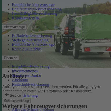
Betriebliche Altersvorsorge
Berufsunfähigkeitsversicherung
Grundfähigkeitsversicherung
Krankentagegeld
Altersvorsorge
Risikolebensversicherung
Sterbegeldversicherung
Betriebliche Altersvorsorge
Rente ZukunftPlus
Finanzen
Immobilienfinanzierung
Investmentfonds
Anhänger
SmartInvest Junior
Girokonto
Restschuldversicherung
Anhänger müssen separat versichert werden. Für alle gängigen
Anhängertypen bieten wir Haftpflicht- oder Kaskoschutz.
Anhängerversicherung
Service
Schadenmeldung
Weitere Fahrzeugversicherungen
Alles zur Schadenmeldung