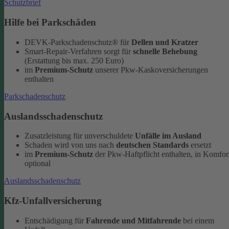
Schutzbrief
Hilfe bei Parkschäden
DEVK-Parkschadenschutz® für
Dellen und Kratzer
Smart-Repair-Verfahren sorgt für
schnelle Behebung
(Erstattung bis max. 250 Euro)
im
Premium-Schutz
unserer Pkw-Kaskoversicherungen
enthalten
Parkschadenschutz
Auslandsschadenschutz
Zusatzleistung für unverschuldete
Unfälle im Ausland
Schaden wird von uns nach
deutschen Standards
ersetzt
im
Premium-Schutz
der Pkw-Haftpflicht enthalten, in Komfor
optional
Auslandsschadenschutz
Kfz-Unfallversicherung
Entschädigung für
Fahrende und Mitfahrende
bei einem