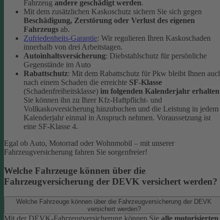
Fahrzeug
andere geschädigt werden
.
Mit dem zusätzlichen Kaskoschutz sichern Sie sich gegen
Beschädigung, Zerstörung oder Verlust des eigenen
Fahrzeugs
ab.
Zufriedenheits-Garantie
: Wir regulieren Ihren Kaskoschaden
innerhalb von drei Arbeitstagen.
Autoinhaltsversicherung
: Diebstahlschutz für persönliche
Gegenstände im Auto
Rabattschutz
: Mit dem Rabattschutz für Pkw bleibt Ihnen auc
nach einem Schaden die erreichte
SF-Klasse
(Schadenfreiheitsklasse)
im folgenden Kalenderjahr erhalten
Sie können ihn zu Ihrer Kfz-Haftpflicht- und
Vollkaskoversicherung hinzubuchen und die Leistung in jedem
Kalenderjahr einmal in Anspruch nehmen. Voraussetzung ist
eine SF-Klasse 4.
Egal ob Auto, Motorrad oder Wohnmobil – mit unserer
Fahrzeugversicherung fahren Sie sorgenfreier!
Welche Fahrzeuge können über die
Fahrzeugversicherung der DEVK versichert werden?
Welche Fahrzeuge können über die Fahrzeugversicherung der DEVK
versichert werden?
Mit der DEVK-Fahrzeugversicherung können Sie
alle motorisierten