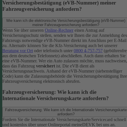
Versicherungsbestätigung (eVB-Nummer) meiner
Fahrzeugversicherung anfordern?
Wie kann ich die elektronische Versicherungsbestätigung (eVB-Nummer)
meiner Fahrzeugversicherung anfordern?
Wenn Sie über unseren
Online-Rechner
einen Antrag auf
Versicherungsschutz stellen, senden wir Ihnen die zur Anmeldung des
Fahrzeugs notwendige eVB-​Nummer direkt im Anschluss per E-Mail
zu.
Alternativ können Sie die Kfz-​Versicherung auch bei unserer
Beratung vor Ort
oder telefonisch unter
0800 4-​757-757
(gebührenfre
aus dem deutschen Telefonnetz) abschließen. Auch dann erhalten Sie
eine eVB-Nummer.
Wer ein Auto zulassen möchte, muss nachweisen
dass das Fahrzeug
versichert
ist. Die eVB dient als
Versicherungsnachweis. Anhand der eVB-Nummer (siebenstelliger
Code) kann die Zulassungsbehörde die Versicherungsbestätigung Ihre
Fahrzeugversicherung elektronisch abrufen.
Fahrzeugversicherung: Wie kann ich die
Internationale Versicherungskarte anfordern?
Fahrzeugversicherung: Wie kann ich die Internationale Versicherungskarte
anfordern?
Fordern Sie die Internationale Versicherungskarte/Servicecard schnell
und kostenlos über unser Onlineportal meineDEVK bei uns an.