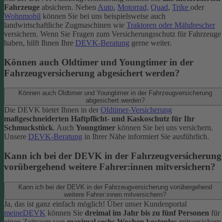
Fahrzeuge
absichern. Neben
Auto
,
Motorrad,
Quad
,
Trike
oder
Wohnmobil
können Sie bei uns beispielsweise auch
landwirtschaftliche Zugmaschinen wie
Traktoren oder Mähdrescher
versichern.
Wenn Sie Fragen zum Versicherungsschutz für Fahrzeuge
haben, hilft Ihnen Ihre
DEVK-Beratung
gerne weiter.
Können auch Oldtimer und Youngtimer in der
Fahrzeugversicherung abgesichert werden?
Können auch Oldtimer und Youngtimer in der Fahrzeugversicherung
abgesichert werden?
Die DEVK bietet Ihnen in der
Oldtimer-Versicherung
maßgeschneiderten Haftpflicht- und Kaskoschutz für Ihr
Schmuckstück
. Auch
Youngtimer
können Sie bei uns versichern.
Unsere
DEVK-Beratung
in Ihrer Nähe informiert Sie ausführlich.
Kann ich bei der DEVK in der Fahrzeugversicherung
vorübergehend weitere Fahrer:innen mitversichern?
Kann ich bei der DEVK in der Fahrzeugversicherung vorübergehend
weitere Fahrer:innen mitversichern?
Ja, das ist ganz einfach möglich! Über unser Kundenportal
meineDEVK
können Sie
dreimal im Jahr bis zu fünf Personen
für
einen Zeitraum von
maximal sechs Wochen kostenlos
mitversichern