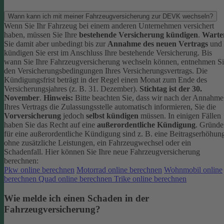
Wann kann ich mit meiner Fahrzeugversicherung zur DEVK wechseln?
Wenn Sie Ihr Fahrzeug bei einem anderen Unternehmen versichert
haben, müssen Sie Ihre
bestehende Versicherung kündigen
.
Warte
Sie damit aber unbedingt bis zur
Annahme des neuen Vertrags
und
kündigen Sie erst im Anschluss Ihre bestehende Versicherung.
Bis
wann Sie Ihre Fahrzeugversicherung wechseln können, entnehmen S
den Versicherungsbedingungen Ihres Versicherungsvertrags. Die
Kündigungsfrist beträgt in der Regel einen Monat zum Ende des
Versicherungsjahres (z. B. 31. Dezember).
Stichtag ist der 30.
November
.
Hinweis:
Bitte beachten Sie, dass wir nach der Annahme
Ihres Vertrags die Zulassungsstelle automatisch informieren, Sie die
Vorversicherung
jedoch
selbst kündigen
müssen.
In einigen Fällen
haben Sie das Recht auf eine
außerordentliche Kündigung
. Gründe
für eine außerordentliche Kündigung sind z. B. eine Beitragserhöhun
ohne zusätzliche Leistungen, ein Fahrzeugwechsel oder ein
Schadenfall.
Hier können Sie Ihre neue Fahrzeugversicherung
berechnen:
Pkw online berechnen
Motorrad online berechnen
Wohnmobil online
berechnen
Quad online berechnen
Trike online berechnen
Wie melde ich einen Schaden in der
Fahrzeugversicherung?