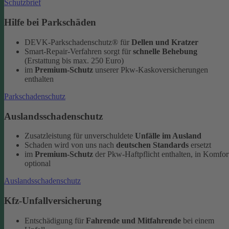
Schutzbrief
Hilfe bei Parkschäden
DEVK-Parkschadenschutz® für
Dellen und Kratzer
Smart-Repair-Verfahren sorgt für
schnelle Behebung
(Erstattung bis max. 250 Euro)
im
Premium-Schutz
unserer Pkw-Kaskoversicherungen
enthalten
Parkschadenschutz
Auslandsschadenschutz
Zusatzleistung für unverschuldete
Unfälle im Ausland
Schaden wird von uns nach
deutschen Standards
ersetzt
im
Premium-Schutz
der Pkw-Haftpflicht enthalten, in Komfor
optional
Auslandsschadenschutz
Kfz-Unfallversicherung
Entschädigung für
Fahrende und Mitfahrende
bei einem