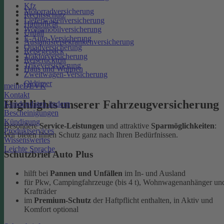
Kfz
Motorradversicherung
Rechtsschutz
Lieferwagenversicherung
Haftpflicht
Wohnmobilversicherung
Unfall
E-Auto-Versicherung
Auslandsreisekrankenversicherung
Quadversicherung
Reisegepäck
Traktorversicherung
Reiserücktritt
Trikeversicherung
Haus und Wohnen
Zweitwagen-Versicherung
Oldtimer
meineDEVK
Kontakt
Highlights unserer Fahrzeugversicherung
Kundendaten ändern
Bescheinigungen
Kündigung
Besondere
Service-Leistungen
und attraktive
Sparmöglichkeiten
:
Produktservices
Wir bieten Ihnen Schutz ganz nach Ihren Bedürfnissen.
Wissenswertes
Leichte Sprache
Schutzbrief Auto Plus
hilft bei
Pannen und Unfällen
im In- und Ausland
für Pkw, Campingfahrzeuge (bis 4 t), Wohnwagenanhänger un
Krafträder
im
Premium-Schutz
der Haftpflicht enthalten, in Aktiv und
Komfort optional