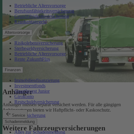
Betriebliche Altersvorsorge
Berufsunfähigkeitsversicherung
Grundfähigkeitsversicherung
Krankentagegeld
Altersvorsorge
Risikolebensversicherung
Sterbegeldversicherung
Betriebliche Altersvorsorge
Rente ZukunftPlus
Finanzen
Immobilienfinanzierung
Investmentfonds
Anhänger
SmartInvest Junior
Girokonto
Restschuldversicherung
Anhänger müssen separat versichert werden. Für alle gängigen
Anhängertypen bieten wir Haftpflicht- oder Kaskoschutz.
Anhängerversicherung
Service
Schadenmeldung
Weitere Fahrzeugversicherungen
Alles zur Schadenmeldung