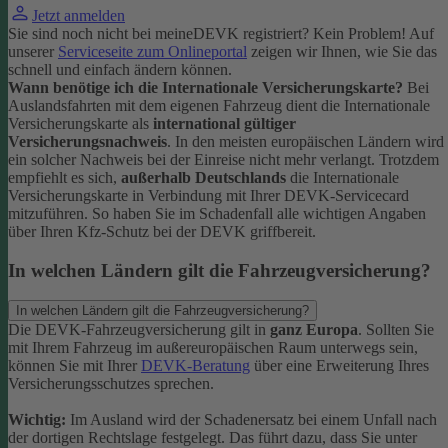
Jetzt anmelden
Sie sind noch nicht bei meineDEVK registriert? Kein Problem! Auf
unserer
Serviceseite zum Onlineportal
zeigen wir Ihnen, wie Sie das
schnell und einfach ändern können.
Wann benötige ich die Internationale Versicherungskarte?
Bei
Auslandsfahrten mit dem eigenen Fahrzeug dient die Internationale
Versicherungskarte als
international gültiger
Versicherungsnachweis
.
In den meisten europäischen Ländern wird
ein solcher Nachweis bei der Einreise nicht mehr verlangt. Trotzdem
empfiehlt es sich,
außerhalb Deutschlands
die Internationale
Versicherungskarte in Verbindung mit Ihrer DEVK-Servicecard
mitzuführen. So haben Sie im Schadenfall alle wichtigen Angaben
über Ihren Kfz-Schutz bei der DEVK griffbereit.
In welchen Ländern gilt die Fahrzeugversicherung?
In welchen Ländern gilt die Fahrzeugversicherung?
Die DEVK-Fahrzeugversicherung gilt in
ganz Europa
. Sollten Sie
mit Ihrem Fahrzeug im außereuropäischen Raum unterwegs sein,
können Sie mit Ihrer
DEVK-Beratung
über eine Erweiterung Ihres
Versicherungsschutzes sprechen.
Wichtig:
Im Ausland wird der Schadenersatz bei einem Unfall nach
der dortigen Rechtslage festgelegt. Das führt dazu, dass Sie unter