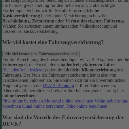
Fahrzeugs zufügen.
Bei berechtigten Schadenersatzansprüchen komm
die Fahrzeugversicherung für den Schaden auf. Unberechtigte
Forderungen wehren wir für Sie ab.
Eine
zusätzliche
Kaskoversicherung
bietet Ihnen Versicherungsschutz bei
Beschädigung, Zerstörung oder Verlust des eigenen Fahrzeugs
.
Wählen Sie zwischen einem umfassenden Vollkaskoschutz und
unserer Teilkaskoversicherung.
Wie viel kostet eine Fahrzeugversicherung?
Wie viel kostet eine Fahrzeugversicherung?
Für die Berechnung des Preises benötigen wir z. B. Angaben über die
Fahrzeugart
, die Anzahl der
schadenfrei gefahrenen Jahre
(
Schadenfreiheitsklasse
) oder die
jährliche Kilometerleistung
des
Fahrzeugs. Der Preis der Fahrzeugversicherung hängt also von
verschiedenen Faktoren ab. Sie können sich für ein unverbindliches
Angebot gerne an die
DEVK-Beratung
in Ihrer Nähe wenden.
Alternativ können Sie den Preis für Ihre Fahrzeugversicherung hier
online berechnen
.
Pkw online berechnen
Motorrad online berechnen
Wohnmobil online
berechnen
Quad online berechnen
Trike online berechnen
Was sind die Vorteile der Fahrzeugversicherung der
DEVK?