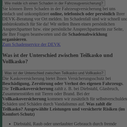
Wie melde ich einen Schaden in der Fahrzeugversicherung?
Sie können Ihren Schaden in der Fahrzeugversicherung bei uns
einfach und unkompliziert
online, telefonisch oder persönlich
Ihrer
DEVK-Beratung vor Ort melden. Im Schadenfall sind wir schnell un
unbürokratisch für Sie da!
Wir stellen Ihnen einen persönlichen
Ansprechpartner bzw. eine persönliche Ansprechpartnerin zur Seite,
die Ihre Fragen beantworten und die
Schadenabwicklung
organisieren
.
Zum Schadenservice der DEVK
Was ist der Unterschied zwischen Teilkasko und
Vollkasko?
Was ist der Unterschied zwischen Teilkasko und Vollkasko?
Die Kaskoversicherung bietet Ihnen Versicherungsschutz bei
Beschädigung, Zerstörung oder Verlust des eigenen Fahrzeugs
.
Die
Teilkaskoversicherung
zahlt z. B. bei Diebstahl, Glasbruch,
Zusammenstößen mit Tieren oder Brand. Bei der
Vollkaskoversicherung
kommen wir zusätzlich für selbstverschuldet
Schäden und Schäden durch Vandalismus auf.
Was zahlt die
Teilkasko? Ausgewählte Leistungen und versicherte Risiken (im
Komfort-Schutz)
Diebstahl, Raub oder unerlaubter Gebrauch durch fremde