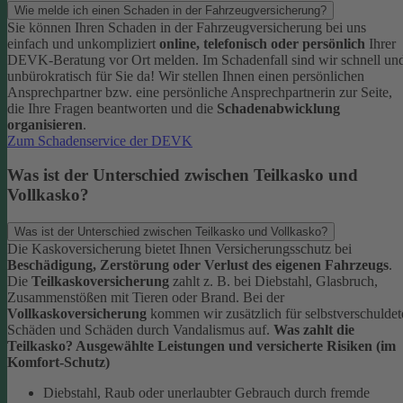
Wie melde ich einen Schaden in der Fahrzeugversicherung?
Sie können Ihren Schaden in der Fahrzeugversicherung bei uns
einfach und unkompliziert
online, telefonisch oder persönlich
Ihrer
DEVK-Beratung vor Ort melden. Im Schadenfall sind wir schnell un
unbürokratisch für Sie da!
Wir stellen Ihnen einen persönlichen
Ansprechpartner bzw. eine persönliche Ansprechpartnerin zur Seite,
die Ihre Fragen beantworten und die
Schadenabwicklung
organisieren
.
Zum Schadenservice der DEVK
Was ist der Unterschied zwischen Teilkasko und
Vollkasko?
Was ist der Unterschied zwischen Teilkasko und Vollkasko?
Die Kaskoversicherung bietet Ihnen Versicherungsschutz bei
Beschädigung, Zerstörung oder Verlust des eigenen Fahrzeugs
.
Die
Teilkaskoversicherung
zahlt z. B. bei Diebstahl, Glasbruch,
Zusammenstößen mit Tieren oder Brand. Bei der
Vollkaskoversicherung
kommen wir zusätzlich für selbstverschuldet
Schäden und Schäden durch Vandalismus auf.
Was zahlt die
Teilkasko? Ausgewählte Leistungen und versicherte Risiken (im
Komfort-Schutz)
Diebstahl, Raub oder unerlaubter Gebrauch durch fremde