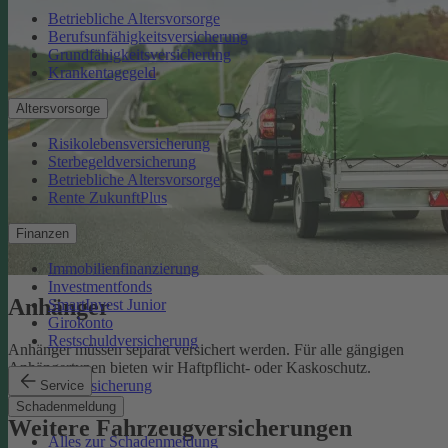
Betriebliche Altersvorsorge
Berufsunfähigkeitsversicherung
Grundfähigkeitsversicherung
Krankentagegeld
Altersvorsorge
Risikolebensversicherung
Sterbegeldversicherung
Betriebliche Altersvorsorge
Rente ZukunftPlus
Finanzen
Immobilienfinanzierung
Investmentfonds
Anhänger
SmartInvest Junior
Girokonto
Restschuldversicherung
Anhänger müssen separat versichert werden. Für alle gängigen
Anhängertypen bieten wir Haftpflicht- oder Kaskoschutz.
Anhängerversicherung
Service
Schadenmeldung
Weitere Fahrzeugversicherungen
Alles zur Schadenmeldung