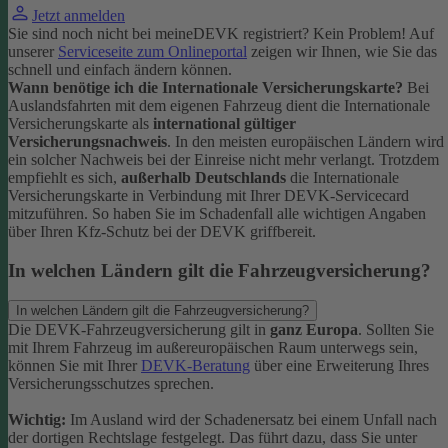
Jetzt anmelden
Sie sind noch nicht bei meineDEVK registriert? Kein Problem! Auf
unserer
Serviceseite zum Onlineportal
zeigen wir Ihnen, wie Sie das
schnell und einfach ändern können.
Wann benötige ich die Internationale Versicherungskarte?
Bei
Auslandsfahrten mit dem eigenen Fahrzeug dient die Internationale
Versicherungskarte als
international gültiger
Versicherungsnachweis
.
In den meisten europäischen Ländern wird
ein solcher Nachweis bei der Einreise nicht mehr verlangt. Trotzdem
empfiehlt es sich,
außerhalb Deutschlands
die Internationale
Versicherungskarte in Verbindung mit Ihrer DEVK-Servicecard
mitzuführen. So haben Sie im Schadenfall alle wichtigen Angaben
über Ihren Kfz-Schutz bei der DEVK griffbereit.
In welchen Ländern gilt die Fahrzeugversicherung?
In welchen Ländern gilt die Fahrzeugversicherung?
Die DEVK-Fahrzeugversicherung gilt in
ganz Europa
. Sollten Sie
mit Ihrem Fahrzeug im außereuropäischen Raum unterwegs sein,
können Sie mit Ihrer
DEVK-Beratung
über eine Erweiterung Ihres
Versicherungsschutzes sprechen.
Wichtig:
Im Ausland wird der Schadenersatz bei einem Unfall nach
der dortigen Rechtslage festgelegt. Das führt dazu, dass Sie unter