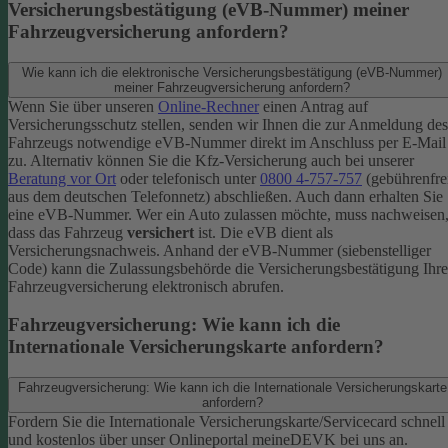
Versicherungsbestätigung (eVB-Nummer) meiner
Fahrzeugversicherung anfordern?
Wie kann ich die elektronische Versicherungsbestätigung (eVB-Nummer)
meiner Fahrzeugversicherung anfordern?
Wenn Sie über unseren
Online-Rechner
einen Antrag auf
Versicherungsschutz stellen, senden wir Ihnen die zur Anmeldung des
Fahrzeugs notwendige eVB-​Nummer direkt im Anschluss per E-Mail
zu.
Alternativ können Sie die Kfz-​Versicherung auch bei unserer
Beratung vor Ort
oder telefonisch unter
0800 4-​757-757
(gebührenfre
aus dem deutschen Telefonnetz) abschließen. Auch dann erhalten Sie
eine eVB-Nummer.
Wer ein Auto zulassen möchte, muss nachweisen
dass das Fahrzeug
versichert
ist. Die eVB dient als
Versicherungsnachweis. Anhand der eVB-Nummer (siebenstelliger
Code) kann die Zulassungsbehörde die Versicherungsbestätigung Ihre
Fahrzeugversicherung elektronisch abrufen.
Fahrzeugversicherung: Wie kann ich die
Internationale Versicherungskarte anfordern?
Fahrzeugversicherung: Wie kann ich die Internationale Versicherungskarte
anfordern?
Fordern Sie die Internationale Versicherungskarte/Servicecard schnell
und kostenlos über unser Onlineportal meineDEVK bei uns an.