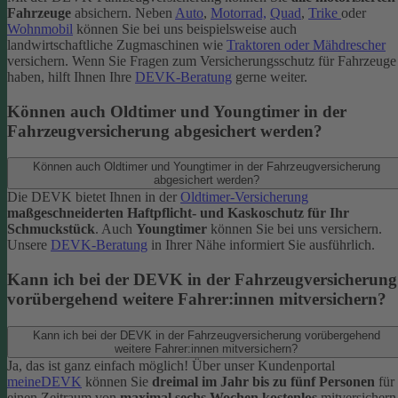
Fahrzeuge
absichern. Neben
Auto
,
Motorrad,
Quad
,
Trike
oder
Wohnmobil
können Sie bei uns beispielsweise auch
landwirtschaftliche Zugmaschinen wie
Traktoren oder Mähdrescher
versichern.
Wenn Sie Fragen zum Versicherungsschutz für Fahrzeuge
haben, hilft Ihnen Ihre
DEVK-Beratung
gerne weiter.
Können auch Oldtimer und Youngtimer in der
Fahrzeugversicherung abgesichert werden?
Können auch Oldtimer und Youngtimer in der Fahrzeugversicherung
abgesichert werden?
Die DEVK bietet Ihnen in der
Oldtimer-Versicherung
maßgeschneiderten Haftpflicht- und Kaskoschutz für Ihr
Schmuckstück
. Auch
Youngtimer
können Sie bei uns versichern.
Unsere
DEVK-Beratung
in Ihrer Nähe informiert Sie ausführlich.
Kann ich bei der DEVK in der Fahrzeugversicherung
vorübergehend weitere Fahrer:innen mitversichern?
Kann ich bei der DEVK in der Fahrzeugversicherung vorübergehend
weitere Fahrer:innen mitversichern?
Ja, das ist ganz einfach möglich! Über unser Kundenportal
meineDEVK
können Sie
dreimal im Jahr bis zu fünf Personen
für
einen Zeitraum von
maximal sechs Wochen kostenlos
mitversichern