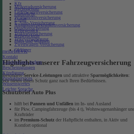
Kfz
Motorradversicherung
Rechtsschutz
Lieferwagenversicherung
Haftpflicht
Wohnmobilversicherung
Unfall
E-Auto-Versicherung
Auslandsreisekrankenversicherung
Quadversicherung
Reisegepäck
Traktorversicherung
Reiserücktritt
Trikeversicherung
Haus und Wohnen
Zweitwagen-Versicherung
Oldtimer
meineDEVK
Kontakt
Highlights unserer Fahrzeugversicherung
Kundendaten ändern
Bescheinigungen
Kündigung
Besondere
Service-Leistungen
und attraktive
Sparmöglichkeiten
:
Produktservices
Wir bieten Ihnen Schutz ganz nach Ihren Bedürfnissen.
Wissenswertes
Leichte Sprache
Schutzbrief Auto Plus
hilft bei
Pannen und Unfällen
im In- und Ausland
für Pkw, Campingfahrzeuge (bis 4 t), Wohnwagenanhänger un
Krafträder
im
Premium-Schutz
der Haftpflicht enthalten, in Aktiv und
Komfort optional