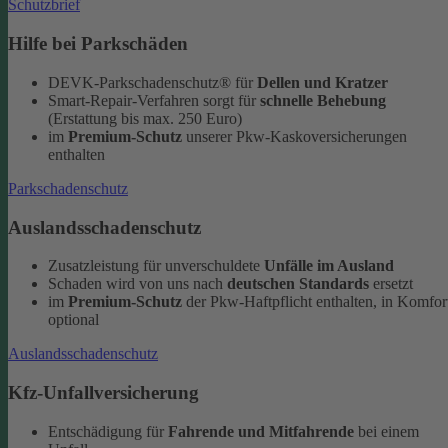
Schutzbrief
Hilfe bei Parkschäden
DEVK-Parkschadenschutz® für
Dellen und Kratzer
Smart-Repair-Verfahren sorgt für
schnelle Behebung
(Erstattung bis max. 250 Euro)
im
Premium-Schutz
unserer Pkw-Kaskoversicherungen
enthalten
Parkschadenschutz
Auslandsschadenschutz
Zusatzleistung für unverschuldete
Unfälle im Ausland
Schaden wird von uns nach
deutschen Standards
ersetzt
im
Premium-Schutz
der Pkw-Haftpflicht enthalten, in Komfor
optional
Auslandsschadenschutz
Kfz-Unfallversicherung
Entschädigung für
Fahrende und Mitfahrende
bei einem