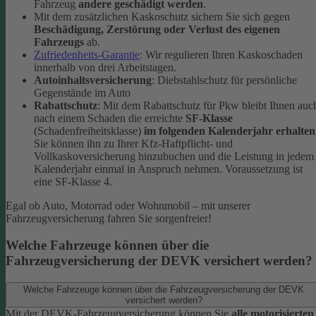
Fahrzeug
andere geschädigt werden
.
Mit dem zusätzlichen Kaskoschutz sichern Sie sich gegen
Beschädigung, Zerstörung oder Verlust des eigenen
Fahrzeugs
ab.
Zufriedenheits-Garantie
: Wir regulieren Ihren Kaskoschaden
innerhalb von drei Arbeitstagen.
Autoinhaltsversicherung
: Diebstahlschutz für persönliche
Gegenstände im Auto
Rabattschutz
: Mit dem Rabattschutz für Pkw bleibt Ihnen auc
nach einem Schaden die erreichte
SF-Klasse
(Schadenfreiheitsklasse)
im folgenden Kalenderjahr erhalten
Sie können ihn zu Ihrer Kfz-Haftpflicht- und
Vollkaskoversicherung hinzubuchen und die Leistung in jedem
Kalenderjahr einmal in Anspruch nehmen. Voraussetzung ist
eine SF-Klasse 4.
Egal ob Auto, Motorrad oder Wohnmobil – mit unserer
Fahrzeugversicherung fahren Sie sorgenfreier!
Welche Fahrzeuge können über die
Fahrzeugversicherung der DEVK versichert werden?
Welche Fahrzeuge können über die Fahrzeugversicherung der DEVK
versichert werden?
Mit der DEVK-Fahrzeugversicherung können Sie
alle motorisierten