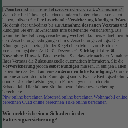
Wann kann ich mit meiner Fahrzeugversicherung zur DEVK wechseln?
Wenn Sie Ihr Fahrzeug bei einem anderen Unternehmen versichert
haben, müssen Sie Ihre
bestehende Versicherung kündigen
.
Warte
Sie damit aber unbedingt bis zur
Annahme des neuen Vertrags
und
kündigen Sie erst im Anschluss Ihre bestehende Versicherung.
Bis
wann Sie Ihre Fahrzeugversicherung wechseln können, entnehmen S
den Versicherungsbedingungen Ihres Versicherungsvertrags. Die
Kündigungsfrist beträgt in der Regel einen Monat zum Ende des
Versicherungsjahres (z. B. 31. Dezember).
Stichtag ist der 30.
November
.
Hinweis:
Bitte beachten Sie, dass wir nach der Annahme
Ihres Vertrags die Zulassungsstelle automatisch informieren, Sie die
Vorversicherung
jedoch
selbst kündigen
müssen.
In einigen Fällen
haben Sie das Recht auf eine
außerordentliche Kündigung
. Gründe
für eine außerordentliche Kündigung sind z. B. eine Beitragserhöhun
ohne zusätzliche Leistungen, ein Fahrzeugwechsel oder ein
Schadenfall.
Hier können Sie Ihre neue Fahrzeugversicherung
berechnen:
Pkw online berechnen
Motorrad online berechnen
Wohnmobil online
berechnen
Quad online berechnen
Trike online berechnen
Wie melde ich einen Schaden in der
Fahrzeugversicherung?