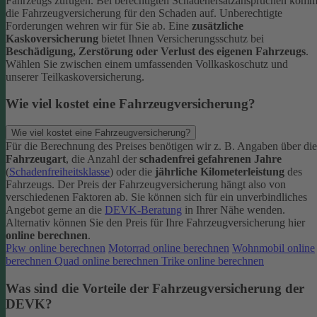
Fahrzeugs zufügen.
Bei berechtigten Schadenersatzansprüchen komm
die Fahrzeugversicherung für den Schaden auf. Unberechtigte
Forderungen wehren wir für Sie ab.
Eine
zusätzliche
Kaskoversicherung
bietet Ihnen Versicherungsschutz bei
Beschädigung, Zerstörung oder Verlust des eigenen Fahrzeugs
.
Wählen Sie zwischen einem umfassenden Vollkaskoschutz und
unserer Teilkaskoversicherung.
Wie viel kostet eine Fahrzeugversicherung?
Wie viel kostet eine Fahrzeugversicherung?
Für die Berechnung des Preises benötigen wir z. B. Angaben über die
Fahrzeugart
, die Anzahl der
schadenfrei gefahrenen Jahre
(
Schadenfreiheitsklasse
) oder die
jährliche Kilometerleistung
des
Fahrzeugs. Der Preis der Fahrzeugversicherung hängt also von
verschiedenen Faktoren ab. Sie können sich für ein unverbindliches
Angebot gerne an die
DEVK-Beratung
in Ihrer Nähe wenden.
Alternativ können Sie den Preis für Ihre Fahrzeugversicherung hier
online berechnen
.
Pkw online berechnen
Motorrad online berechnen
Wohnmobil online
berechnen
Quad online berechnen
Trike online berechnen
Was sind die Vorteile der Fahrzeugversicherung der
DEVK?