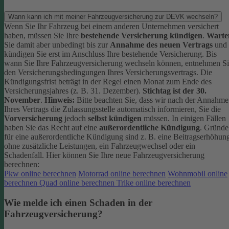
Wann kann ich mit meiner Fahrzeugversicherung zur DEVK wechseln?
Wenn Sie Ihr Fahrzeug bei einem anderen Unternehmen versichert
haben, müssen Sie Ihre
bestehende Versicherung kündigen
.
Warte
Sie damit aber unbedingt bis zur
Annahme des neuen Vertrags
und
kündigen Sie erst im Anschluss Ihre bestehende Versicherung.
Bis
wann Sie Ihre Fahrzeugversicherung wechseln können, entnehmen S
den Versicherungsbedingungen Ihres Versicherungsvertrags. Die
Kündigungsfrist beträgt in der Regel einen Monat zum Ende des
Versicherungsjahres (z. B. 31. Dezember).
Stichtag ist der 30.
November
.
Hinweis:
Bitte beachten Sie, dass wir nach der Annahme
Ihres Vertrags die Zulassungsstelle automatisch informieren, Sie die
Vorversicherung
jedoch
selbst kündigen
müssen.
In einigen Fällen
haben Sie das Recht auf eine
außerordentliche Kündigung
. Gründe
für eine außerordentliche Kündigung sind z. B. eine Beitragserhöhun
ohne zusätzliche Leistungen, ein Fahrzeugwechsel oder ein
Schadenfall.
Hier können Sie Ihre neue Fahrzeugversicherung
berechnen:
Pkw online berechnen
Motorrad online berechnen
Wohnmobil online
berechnen
Quad online berechnen
Trike online berechnen
Wie melde ich einen Schaden in der
Fahrzeugversicherung?