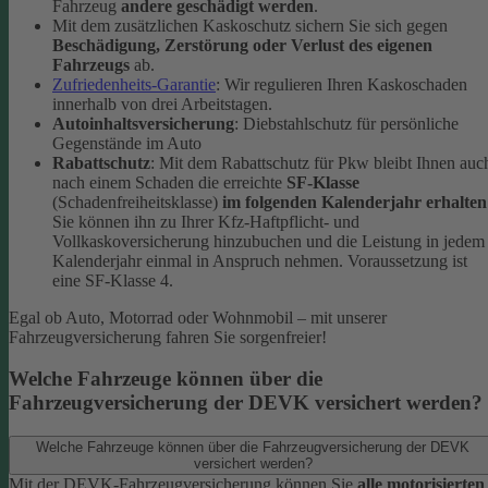
Fahrzeug
andere geschädigt werden
.
Mit dem zusätzlichen Kaskoschutz sichern Sie sich gegen
Beschädigung, Zerstörung oder Verlust des eigenen
Fahrzeugs
ab.
Zufriedenheits-Garantie
: Wir regulieren Ihren Kaskoschaden
innerhalb von drei Arbeitstagen.
Autoinhaltsversicherung
: Diebstahlschutz für persönliche
Gegenstände im Auto
Rabattschutz
: Mit dem Rabattschutz für Pkw bleibt Ihnen auc
nach einem Schaden die erreichte
SF-Klasse
(Schadenfreiheitsklasse)
im folgenden Kalenderjahr erhalten
Sie können ihn zu Ihrer Kfz-Haftpflicht- und
Vollkaskoversicherung hinzubuchen und die Leistung in jedem
Kalenderjahr einmal in Anspruch nehmen. Voraussetzung ist
eine SF-Klasse 4.
Egal ob Auto, Motorrad oder Wohnmobil – mit unserer
Fahrzeugversicherung fahren Sie sorgenfreier!
Welche Fahrzeuge können über die
Fahrzeugversicherung der DEVK versichert werden?
Welche Fahrzeuge können über die Fahrzeugversicherung der DEVK
versichert werden?
Mit der DEVK-Fahrzeugversicherung können Sie
alle motorisierten