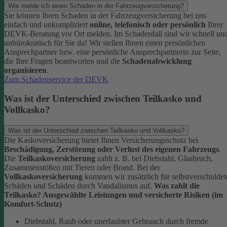
Wie melde ich einen Schaden in der Fahrzeugversicherung?
Sie können Ihren Schaden in der Fahrzeugversicherung bei uns
einfach und unkompliziert
online, telefonisch oder persönlich
Ihrer
DEVK-Beratung vor Ort melden. Im Schadenfall sind wir schnell un
unbürokratisch für Sie da!
Wir stellen Ihnen einen persönlichen
Ansprechpartner bzw. eine persönliche Ansprechpartnerin zur Seite,
die Ihre Fragen beantworten und die
Schadenabwicklung
organisieren
.
Zum Schadenservice der DEVK
Was ist der Unterschied zwischen Teilkasko und
Vollkasko?
Was ist der Unterschied zwischen Teilkasko und Vollkasko?
Die Kaskoversicherung bietet Ihnen Versicherungsschutz bei
Beschädigung, Zerstörung oder Verlust des eigenen Fahrzeugs
.
Die
Teilkaskoversicherung
zahlt z. B. bei Diebstahl, Glasbruch,
Zusammenstößen mit Tieren oder Brand. Bei der
Vollkaskoversicherung
kommen wir zusätzlich für selbstverschuldet
Schäden und Schäden durch Vandalismus auf.
Was zahlt die
Teilkasko? Ausgewählte Leistungen und versicherte Risiken (im
Komfort-Schutz)
Diebstahl, Raub oder unerlaubter Gebrauch durch fremde