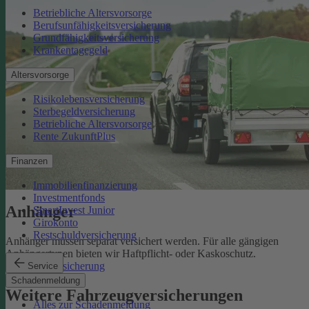
Betriebliche Altersvorsorge
Berufsunfähigkeitsversicherung
Grundfähigkeitsversicherung
Krankentagegeld
Altersvorsorge
Risikolebensversicherung
Sterbegeldversicherung
Betriebliche Altersvorsorge
Rente ZukunftPlus
Finanzen
Immobilienfinanzierung
Investmentfonds
Anhänger
SmartInvest Junior
Girokonto
Restschuldversicherung
Anhänger müssen separat versichert werden. Für alle gängigen
Anhängertypen bieten wir Haftpflicht- oder Kaskoschutz.
Anhängerversicherung
Service
Schadenmeldung
Weitere Fahrzeugversicherungen
Alles zur Schadenmeldung