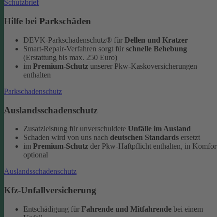
Schutzbrief
Hilfe bei Parkschäden
DEVK-Parkschadenschutz® für
Dellen und Kratzer
Smart-Repair-Verfahren sorgt für
schnelle Behebung
(Erstattung bis max. 250 Euro)
im
Premium-Schutz
unserer Pkw-Kaskoversicherungen
enthalten
Parkschadenschutz
Auslandsschadenschutz
Zusatzleistung für unverschuldete
Unfälle im Ausland
Schaden wird von uns nach
deutschen Standards
ersetzt
im
Premium-Schutz
der Pkw-Haftpflicht enthalten, in Komfor
optional
Auslandsschadenschutz
Kfz-Unfallversicherung
Entschädigung für
Fahrende und Mitfahrende
bei einem