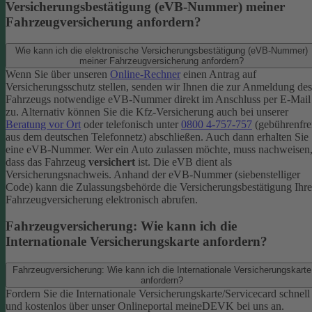
Versicherungsbestätigung (eVB-Nummer) meiner
Fahrzeugversicherung anfordern?
Wie kann ich die elektronische Versicherungsbestätigung (eVB-Nummer)
meiner Fahrzeugversicherung anfordern?
Wenn Sie über unseren
Online-Rechner
einen Antrag auf
Versicherungsschutz stellen, senden wir Ihnen die zur Anmeldung des
Fahrzeugs notwendige eVB-​Nummer direkt im Anschluss per E-Mail
zu.
Alternativ können Sie die Kfz-​Versicherung auch bei unserer
Beratung vor Ort
oder telefonisch unter
0800 4-​757-757
(gebührenfre
aus dem deutschen Telefonnetz) abschließen. Auch dann erhalten Sie
eine eVB-Nummer.
Wer ein Auto zulassen möchte, muss nachweisen
dass das Fahrzeug
versichert
ist. Die eVB dient als
Versicherungsnachweis. Anhand der eVB-Nummer (siebenstelliger
Code) kann die Zulassungsbehörde die Versicherungsbestätigung Ihre
Fahrzeugversicherung elektronisch abrufen.
Fahrzeugversicherung: Wie kann ich die
Internationale Versicherungskarte anfordern?
Fahrzeugversicherung: Wie kann ich die Internationale Versicherungskarte
anfordern?
Fordern Sie die Internationale Versicherungskarte/Servicecard schnell
und kostenlos über unser Onlineportal meineDEVK bei uns an.