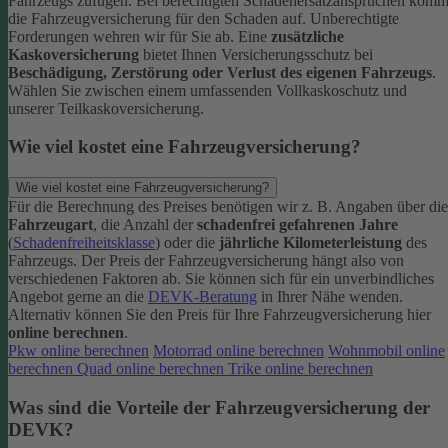
Fahrzeugs zufügen.
Bei berechtigten Schadenersatzansprüchen komm
die Fahrzeugversicherung für den Schaden auf. Unberechtigte
Forderungen wehren wir für Sie ab.
Eine
zusätzliche
Kaskoversicherung
bietet Ihnen Versicherungsschutz bei
Beschädigung, Zerstörung oder Verlust des eigenen Fahrzeugs
.
Wählen Sie zwischen einem umfassenden Vollkaskoschutz und
unserer Teilkaskoversicherung.
Wie viel kostet eine Fahrzeugversicherung?
Wie viel kostet eine Fahrzeugversicherung?
Für die Berechnung des Preises benötigen wir z. B. Angaben über die
Fahrzeugart
, die Anzahl der
schadenfrei gefahrenen Jahre
(
Schadenfreiheitsklasse
) oder die
jährliche Kilometerleistung
des
Fahrzeugs. Der Preis der Fahrzeugversicherung hängt also von
verschiedenen Faktoren ab. Sie können sich für ein unverbindliches
Angebot gerne an die
DEVK-Beratung
in Ihrer Nähe wenden.
Alternativ können Sie den Preis für Ihre Fahrzeugversicherung hier
online berechnen
.
Pkw online berechnen
Motorrad online berechnen
Wohnmobil online
berechnen
Quad online berechnen
Trike online berechnen
Was sind die Vorteile der Fahrzeugversicherung der
DEVK?