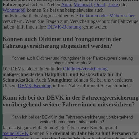
Fahrzeuge
absichern. Neben
Auto
,
Motorrad,
Quad
,
Trike
oder
Wohnmobil
können Sie bei uns beispielsweise auch
landwirtschaftliche Zugmaschinen wie
Traktoren oder Mähdrescher
versichern.
Wenn Sie Fragen zum Versicherungsschutz für Fahrzeuge
haben, hilft Ihnen Ihre
DEVK-Beratung
gerne weiter.
Können auch Oldtimer und Youngtimer in der
Fahrzeugversicherung abgesichert werden?
Können auch Oldtimer und Youngtimer in der Fahrzeugversicherung
abgesichert werden?
Die DEVK bietet Ihnen in der
Oldtimer-Versicherung
maßgeschneiderten Haftpflicht- und Kaskoschutz für Ihr
Schmuckstück
. Auch
Youngtimer
können Sie bei uns versichern.
Unsere
DEVK-Beratung
in Ihrer Nähe informiert Sie ausführlich.
Kann ich bei der DEVK in der Fahrzeugversicherung
vorübergehend weitere Fahrer:innen mitversichern?
Kann ich bei der DEVK in der Fahrzeugversicherung vorübergehend
weitere Fahrer:innen mitversichern?
Ja, das ist ganz einfach möglich! Über unser Kundenportal
meineDEVK
können Sie
dreimal im Jahr bis zu fünf Personen
für
einen Zeitraum von
maximal sechs Wochen kostenlos
mitversichern