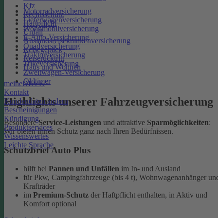
Kfz
Motorradversicherung
Rechtsschutz
Lieferwagenversicherung
Haftpflicht
Wohnmobilversicherung
Unfall
E-Auto-Versicherung
Auslandsreisekrankenversicherung
Quadversicherung
Reisegepäck
Traktorversicherung
Reiserücktritt
Trikeversicherung
Haus und Wohnen
Zweitwagen-Versicherung
Oldtimer
meineDEVK
Kontakt
Highlights unserer Fahrzeugversicherung
Kundendaten ändern
Bescheinigungen
Kündigung
Besondere
Service-Leistungen
und attraktive
Sparmöglichkeiten
:
Produktservices
Wir bieten Ihnen Schutz ganz nach Ihren Bedürfnissen.
Wissenswertes
Leichte Sprache
Schutzbrief Auto Plus
hilft bei
Pannen und Unfällen
im In- und Ausland
für Pkw, Campingfahrzeuge (bis 4 t), Wohnwagenanhänger un
Krafträder
im
Premium-Schutz
der Haftpflicht enthalten, in Aktiv und
Komfort optional