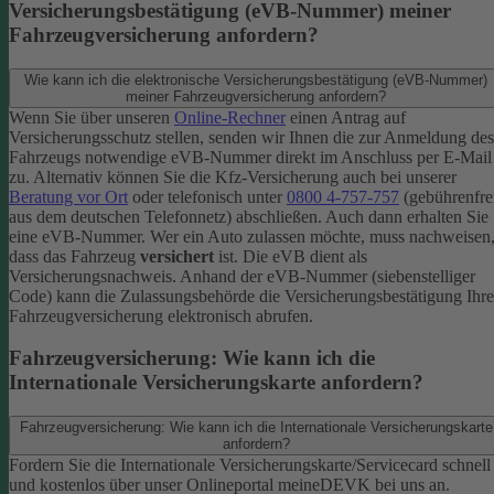
Versicherungsbestätigung (eVB-Nummer) meiner
Fahrzeugversicherung anfordern?
Wie kann ich die elektronische Versicherungsbestätigung (eVB-Nummer)
meiner Fahrzeugversicherung anfordern?
Wenn Sie über unseren
Online-Rechner
einen Antrag auf
Versicherungsschutz stellen, senden wir Ihnen die zur Anmeldung des
Fahrzeugs notwendige eVB-​Nummer direkt im Anschluss per E-Mail
zu.
Alternativ können Sie die Kfz-​Versicherung auch bei unserer
Beratung vor Ort
oder telefonisch unter
0800 4-​757-757
(gebührenfre
aus dem deutschen Telefonnetz) abschließen. Auch dann erhalten Sie
eine eVB-Nummer.
Wer ein Auto zulassen möchte, muss nachweisen
dass das Fahrzeug
versichert
ist. Die eVB dient als
Versicherungsnachweis. Anhand der eVB-Nummer (siebenstelliger
Code) kann die Zulassungsbehörde die Versicherungsbestätigung Ihre
Fahrzeugversicherung elektronisch abrufen.
Fahrzeugversicherung: Wie kann ich die
Internationale Versicherungskarte anfordern?
Fahrzeugversicherung: Wie kann ich die Internationale Versicherungskarte
anfordern?
Fordern Sie die Internationale Versicherungskarte/Servicecard schnell
und kostenlos über unser Onlineportal meineDEVK bei uns an.