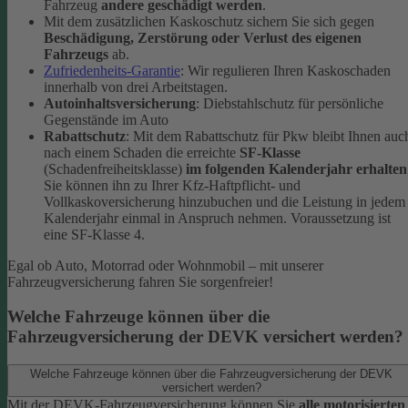
Fahrzeug
andere geschädigt werden
.
Mit dem zusätzlichen Kaskoschutz sichern Sie sich gegen
Beschädigung, Zerstörung oder Verlust des eigenen
Fahrzeugs
ab.
Zufriedenheits-Garantie
: Wir regulieren Ihren Kaskoschaden
innerhalb von drei Arbeitstagen.
Autoinhaltsversicherung
: Diebstahlschutz für persönliche
Gegenstände im Auto
Rabattschutz
: Mit dem Rabattschutz für Pkw bleibt Ihnen auc
nach einem Schaden die erreichte
SF-Klasse
(Schadenfreiheitsklasse)
im folgenden Kalenderjahr erhalten
Sie können ihn zu Ihrer Kfz-Haftpflicht- und
Vollkaskoversicherung hinzubuchen und die Leistung in jedem
Kalenderjahr einmal in Anspruch nehmen. Voraussetzung ist
eine SF-Klasse 4.
Egal ob Auto, Motorrad oder Wohnmobil – mit unserer
Fahrzeugversicherung fahren Sie sorgenfreier!
Welche Fahrzeuge können über die
Fahrzeugversicherung der DEVK versichert werden?
Welche Fahrzeuge können über die Fahrzeugversicherung der DEVK
versichert werden?
Mit der DEVK-Fahrzeugversicherung können Sie
alle motorisierten