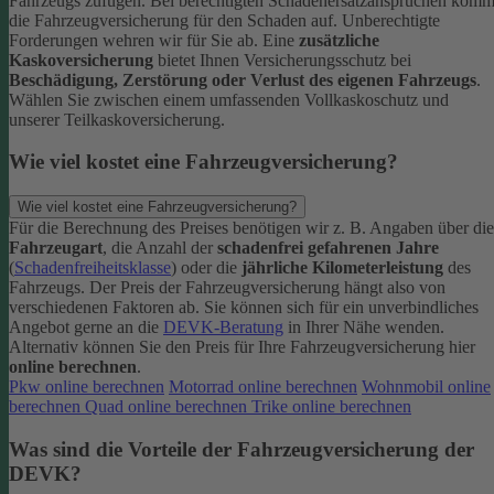
Fahrzeugs zufügen.
Bei berechtigten Schadenersatzansprüchen komm
die Fahrzeugversicherung für den Schaden auf. Unberechtigte
Forderungen wehren wir für Sie ab.
Eine
zusätzliche
Kaskoversicherung
bietet Ihnen Versicherungsschutz bei
Beschädigung, Zerstörung oder Verlust des eigenen Fahrzeugs
.
Wählen Sie zwischen einem umfassenden Vollkaskoschutz und
unserer Teilkaskoversicherung.
Wie viel kostet eine Fahrzeugversicherung?
Wie viel kostet eine Fahrzeugversicherung?
Für die Berechnung des Preises benötigen wir z. B. Angaben über die
Fahrzeugart
, die Anzahl der
schadenfrei gefahrenen Jahre
(
Schadenfreiheitsklasse
) oder die
jährliche Kilometerleistung
des
Fahrzeugs. Der Preis der Fahrzeugversicherung hängt also von
verschiedenen Faktoren ab. Sie können sich für ein unverbindliches
Angebot gerne an die
DEVK-Beratung
in Ihrer Nähe wenden.
Alternativ können Sie den Preis für Ihre Fahrzeugversicherung hier
online berechnen
.
Pkw online berechnen
Motorrad online berechnen
Wohnmobil online
berechnen
Quad online berechnen
Trike online berechnen
Was sind die Vorteile der Fahrzeugversicherung der
DEVK?