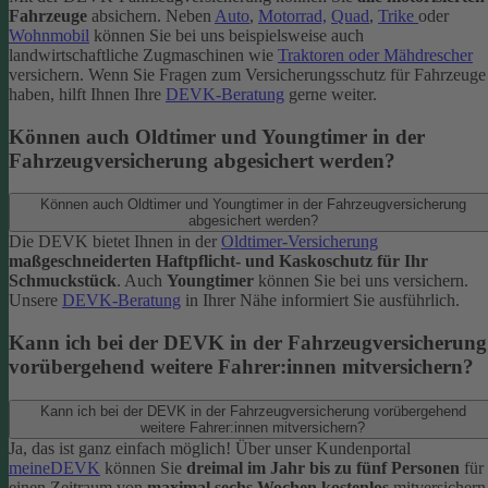
Fahrzeuge
absichern. Neben
Auto
,
Motorrad,
Quad
,
Trike
oder
Wohnmobil
können Sie bei uns beispielsweise auch
landwirtschaftliche Zugmaschinen wie
Traktoren oder Mähdrescher
versichern.
Wenn Sie Fragen zum Versicherungsschutz für Fahrzeuge
haben, hilft Ihnen Ihre
DEVK-Beratung
gerne weiter.
Können auch Oldtimer und Youngtimer in der
Fahrzeugversicherung abgesichert werden?
Können auch Oldtimer und Youngtimer in der Fahrzeugversicherung
abgesichert werden?
Die DEVK bietet Ihnen in der
Oldtimer-Versicherung
maßgeschneiderten Haftpflicht- und Kaskoschutz für Ihr
Schmuckstück
. Auch
Youngtimer
können Sie bei uns versichern.
Unsere
DEVK-Beratung
in Ihrer Nähe informiert Sie ausführlich.
Kann ich bei der DEVK in der Fahrzeugversicherung
vorübergehend weitere Fahrer:innen mitversichern?
Kann ich bei der DEVK in der Fahrzeugversicherung vorübergehend
weitere Fahrer:innen mitversichern?
Ja, das ist ganz einfach möglich! Über unser Kundenportal
meineDEVK
können Sie
dreimal im Jahr bis zu fünf Personen
für
einen Zeitraum von
maximal sechs Wochen kostenlos
mitversichern