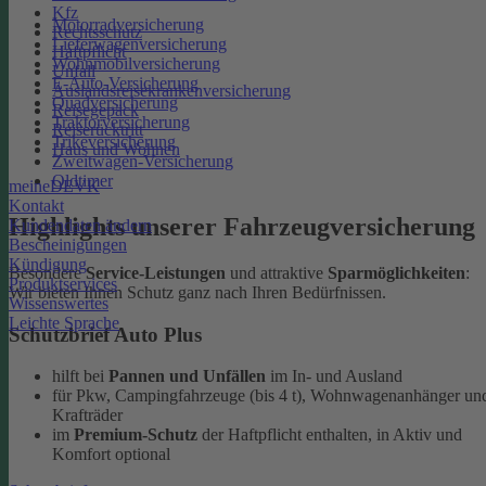
Kfz
Motorradversicherung
Rechtsschutz
Lieferwagenversicherung
Haftpflicht
Wohnmobilversicherung
Unfall
E-Auto-Versicherung
Auslandsreisekrankenversicherung
Quadversicherung
Reisegepäck
Traktorversicherung
Reiserücktritt
Trikeversicherung
Haus und Wohnen
Zweitwagen-Versicherung
Oldtimer
meineDEVK
Kontakt
Highlights unserer Fahrzeugversicherung
Kundendaten ändern
Bescheinigungen
Kündigung
Besondere
Service-Leistungen
und attraktive
Sparmöglichkeiten
:
Produktservices
Wir bieten Ihnen Schutz ganz nach Ihren Bedürfnissen.
Wissenswertes
Leichte Sprache
Schutzbrief Auto Plus
hilft bei
Pannen und Unfällen
im In- und Ausland
für Pkw, Campingfahrzeuge (bis 4 t), Wohnwagenanhänger un
Krafträder
im
Premium-Schutz
der Haftpflicht enthalten, in Aktiv und
Komfort optional