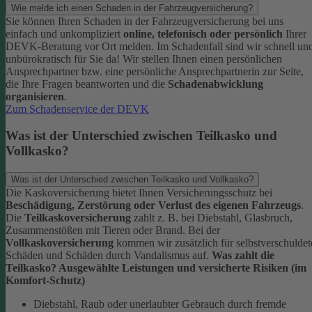
Wie melde ich einen Schaden in der Fahrzeugversicherung?
Sie können Ihren Schaden in der Fahrzeugversicherung bei uns
einfach und unkompliziert
online, telefonisch oder persönlich
Ihrer
DEVK-Beratung vor Ort melden. Im Schadenfall sind wir schnell un
unbürokratisch für Sie da!
Wir stellen Ihnen einen persönlichen
Ansprechpartner bzw. eine persönliche Ansprechpartnerin zur Seite,
die Ihre Fragen beantworten und die
Schadenabwicklung
organisieren
.
Zum Schadenservice der DEVK
Was ist der Unterschied zwischen Teilkasko und
Vollkasko?
Was ist der Unterschied zwischen Teilkasko und Vollkasko?
Die Kaskoversicherung bietet Ihnen Versicherungsschutz bei
Beschädigung, Zerstörung oder Verlust des eigenen Fahrzeugs
.
Die
Teilkaskoversicherung
zahlt z. B. bei Diebstahl, Glasbruch,
Zusammenstößen mit Tieren oder Brand. Bei der
Vollkaskoversicherung
kommen wir zusätzlich für selbstverschuldet
Schäden und Schäden durch Vandalismus auf.
Was zahlt die
Teilkasko? Ausgewählte Leistungen und versicherte Risiken (im
Komfort-Schutz)
Diebstahl, Raub oder unerlaubter Gebrauch durch fremde