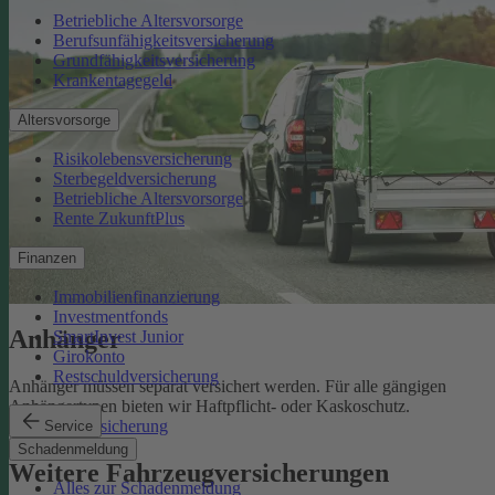
Betriebliche Altersvorsorge
Berufsunfähigkeitsversicherung
Grundfähigkeitsversicherung
Krankentagegeld
Altersvorsorge
Risikolebensversicherung
Sterbegeldversicherung
Betriebliche Altersvorsorge
Rente ZukunftPlus
Finanzen
Immobilienfinanzierung
Investmentfonds
Anhänger
SmartInvest Junior
Girokonto
Restschuldversicherung
Anhänger müssen separat versichert werden. Für alle gängigen
Anhängertypen bieten wir Haftpflicht- oder Kaskoschutz.
Anhängerversicherung
Service
Schadenmeldung
Weitere Fahrzeugversicherungen
Alles zur Schadenmeldung