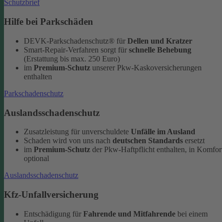
Schutzbrief
Hilfe bei Parkschäden
DEVK-Parkschadenschutz® für
Dellen und Kratzer
Smart-Repair-Verfahren sorgt für
schnelle Behebung
(Erstattung bis max. 250 Euro)
im
Premium-Schutz
unserer Pkw-Kaskoversicherungen
enthalten
Parkschadenschutz
Auslandsschadenschutz
Zusatzleistung für unverschuldete
Unfälle im Ausland
Schaden wird von uns nach
deutschen Standards
ersetzt
im
Premium-Schutz
der Pkw-Haftpflicht enthalten, in Komfor
optional
Auslandsschadenschutz
Kfz-Unfallversicherung
Entschädigung für
Fahrende und Mitfahrende
bei einem