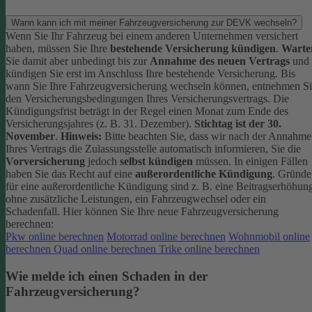
Wann kann ich mit meiner Fahrzeugversicherung zur DEVK wechseln?
Wenn Sie Ihr Fahrzeug bei einem anderen Unternehmen versichert
haben, müssen Sie Ihre
bestehende Versicherung kündigen
.
Warte
Sie damit aber unbedingt bis zur
Annahme des neuen Vertrags
und
kündigen Sie erst im Anschluss Ihre bestehende Versicherung.
Bis
wann Sie Ihre Fahrzeugversicherung wechseln können, entnehmen S
den Versicherungsbedingungen Ihres Versicherungsvertrags. Die
Kündigungsfrist beträgt in der Regel einen Monat zum Ende des
Versicherungsjahres (z. B. 31. Dezember).
Stichtag ist der 30.
November
.
Hinweis:
Bitte beachten Sie, dass wir nach der Annahme
Ihres Vertrags die Zulassungsstelle automatisch informieren, Sie die
Vorversicherung
jedoch
selbst kündigen
müssen.
In einigen Fällen
haben Sie das Recht auf eine
außerordentliche Kündigung
. Gründe
für eine außerordentliche Kündigung sind z. B. eine Beitragserhöhun
ohne zusätzliche Leistungen, ein Fahrzeugwechsel oder ein
Schadenfall.
Hier können Sie Ihre neue Fahrzeugversicherung
berechnen:
Pkw online berechnen
Motorrad online berechnen
Wohnmobil online
berechnen
Quad online berechnen
Trike online berechnen
Wie melde ich einen Schaden in der
Fahrzeugversicherung?