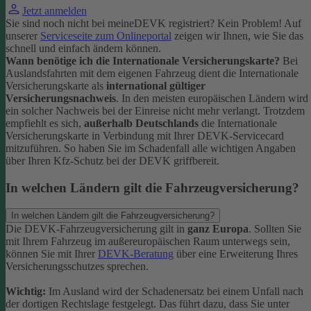
Jetzt anmelden
Sie sind noch nicht bei meineDEVK registriert? Kein Problem! Auf
unserer
Serviceseite zum Onlineportal
zeigen wir Ihnen, wie Sie das
schnell und einfach ändern können.
Wann benötige ich die Internationale Versicherungskarte?
Bei
Auslandsfahrten mit dem eigenen Fahrzeug dient die Internationale
Versicherungskarte als
international gültiger
Versicherungsnachweis
.
In den meisten europäischen Ländern wird
ein solcher Nachweis bei der Einreise nicht mehr verlangt. Trotzdem
empfiehlt es sich,
außerhalb Deutschlands
die Internationale
Versicherungskarte in Verbindung mit Ihrer DEVK-Servicecard
mitzuführen. So haben Sie im Schadenfall alle wichtigen Angaben
über Ihren Kfz-Schutz bei der DEVK griffbereit.
In welchen Ländern gilt die Fahrzeugversicherung?
In welchen Ländern gilt die Fahrzeugversicherung?
Die DEVK-Fahrzeugversicherung gilt in
ganz Europa
. Sollten Sie
mit Ihrem Fahrzeug im außereuropäischen Raum unterwegs sein,
können Sie mit Ihrer
DEVK-Beratung
über eine Erweiterung Ihres
Versicherungsschutzes sprechen.
Wichtig:
Im Ausland wird der Schadenersatz bei einem Unfall nach
der dortigen Rechtslage festgelegt. Das führt dazu, dass Sie unter