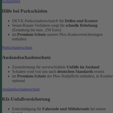
Schutzbrief
Hilfe bei Parkschäden
DEVK-Parkschadenschutz® für
Dellen und Kratzer
Smart-Repair-Verfahren sorgt für
schnelle Behebung
(Erstattung bis max. 250 Euro)
im
Premium-Schutz
unserer Pkw-Kaskoversicherungen
enthalten
Parkschadenschutz
Auslandsschadenschutz
Zusatzleistung für unverschuldete
Unfälle im Ausland
Schaden wird von uns nach
deutschen Standards
ersetzt
im
Premium-Schutz
der Pkw-Haftpflicht enthalten, in Komfor
optional
Auslandsschadenschutz
Kfz-Unfallversicherung
Entschädigung für
Fahrende und Mitfahrende
bei einem