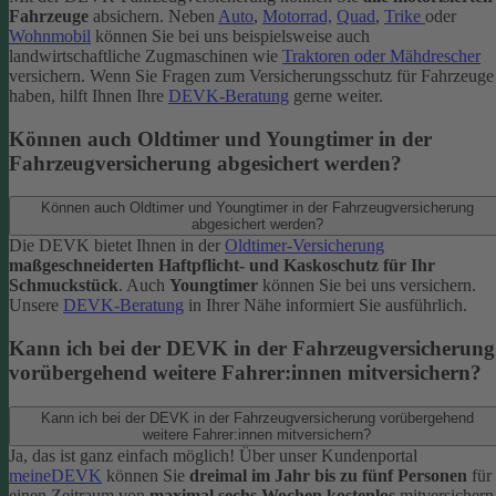
Fahrzeuge
absichern. Neben
Auto
,
Motorrad,
Quad
,
Trike
oder
Wohnmobil
können Sie bei uns beispielsweise auch
landwirtschaftliche Zugmaschinen wie
Traktoren oder Mähdrescher
versichern.
Wenn Sie Fragen zum Versicherungsschutz für Fahrzeuge
haben, hilft Ihnen Ihre
DEVK-Beratung
gerne weiter.
Können auch Oldtimer und Youngtimer in der
Fahrzeugversicherung abgesichert werden?
Können auch Oldtimer und Youngtimer in der Fahrzeugversicherung
abgesichert werden?
Die DEVK bietet Ihnen in der
Oldtimer-Versicherung
maßgeschneiderten Haftpflicht- und Kaskoschutz für Ihr
Schmuckstück
. Auch
Youngtimer
können Sie bei uns versichern.
Unsere
DEVK-Beratung
in Ihrer Nähe informiert Sie ausführlich.
Kann ich bei der DEVK in der Fahrzeugversicherung
vorübergehend weitere Fahrer:innen mitversichern?
Kann ich bei der DEVK in der Fahrzeugversicherung vorübergehend
weitere Fahrer:innen mitversichern?
Ja, das ist ganz einfach möglich! Über unser Kundenportal
meineDEVK
können Sie
dreimal im Jahr bis zu fünf Personen
für
einen Zeitraum von
maximal sechs Wochen kostenlos
mitversichern