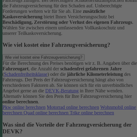
Fahrzeugs zufügen.
Bei berechtigten Schadenersatzansprüchen komm
die Fahrzeugversicherung für den Schaden auf. Unberechtigte
Forderungen wehren wir für Sie ab.
Eine
zusätzliche
Kaskoversicherung
bietet Ihnen Versicherungsschutz bei
Beschädigung, Zerstörung oder Verlust des eigenen Fahrzeugs
.
Wählen Sie zwischen einem umfassenden Vollkaskoschutz und
unserer Teilkaskoversicherung.
Wie viel kostet eine Fahrzeugversicherung?
Wie viel kostet eine Fahrzeugversicherung?
Für die Berechnung des Preises benötigen wir z. B. Angaben über die
Fahrzeugart
, die Anzahl der
schadenfrei gefahrenen Jahre
(
Schadenfreiheitsklasse
) oder die
jährliche Kilometerleistung
des
Fahrzeugs. Der Preis der Fahrzeugversicherung hängt also von
verschiedenen Faktoren ab. Sie können sich für ein unverbindliches
Angebot gerne an die
DEVK-Beratung
in Ihrer Nähe wenden.
Alternativ können Sie den Preis für Ihre Fahrzeugversicherung hier
online berechnen
.
Pkw online berechnen
Motorrad online berechnen
Wohnmobil online
berechnen
Quad online berechnen
Trike online berechnen
Was sind die Vorteile der Fahrzeugversicherung der
DEVK?