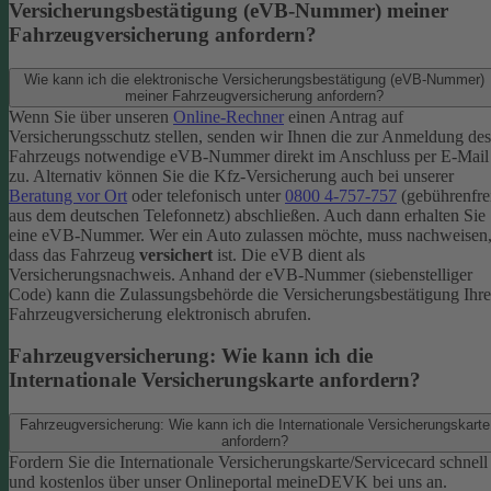
Versicherungsbestätigung (eVB-Nummer) meiner
Fahrzeugversicherung anfordern?
Wie kann ich die elektronische Versicherungsbestätigung (eVB-Nummer)
meiner Fahrzeugversicherung anfordern?
Wenn Sie über unseren
Online-Rechner
einen Antrag auf
Versicherungsschutz stellen, senden wir Ihnen die zur Anmeldung des
Fahrzeugs notwendige eVB-​Nummer direkt im Anschluss per E-Mail
zu.
Alternativ können Sie die Kfz-​Versicherung auch bei unserer
Beratung vor Ort
oder telefonisch unter
0800 4-​757-757
(gebührenfre
aus dem deutschen Telefonnetz) abschließen. Auch dann erhalten Sie
eine eVB-Nummer.
Wer ein Auto zulassen möchte, muss nachweisen
dass das Fahrzeug
versichert
ist. Die eVB dient als
Versicherungsnachweis. Anhand der eVB-Nummer (siebenstelliger
Code) kann die Zulassungsbehörde die Versicherungsbestätigung Ihre
Fahrzeugversicherung elektronisch abrufen.
Fahrzeugversicherung: Wie kann ich die
Internationale Versicherungskarte anfordern?
Fahrzeugversicherung: Wie kann ich die Internationale Versicherungskarte
anfordern?
Fordern Sie die Internationale Versicherungskarte/Servicecard schnell
und kostenlos über unser Onlineportal meineDEVK bei uns an.