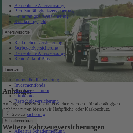
Betriebliche Altersvorsorge
Berufsunfähigkeitsversicherung
Grundfähigkeitsversicherung
Krankentagegeld
Altersvorsorge
Risikolebensversicherung
Sterbegeldversicherung
Betriebliche Altersvorsorge
Rente ZukunftPlus
Finanzen
Immobilienfinanzierung
Investmentfonds
Anhänger
SmartInvest Junior
Girokonto
Restschuldversicherung
Anhänger müssen separat versichert werden. Für alle gängigen
Anhängertypen bieten wir Haftpflicht- oder Kaskoschutz.
Anhängerversicherung
Service
Schadenmeldung
Weitere Fahrzeugversicherungen
Alles zur Schadenmeldung