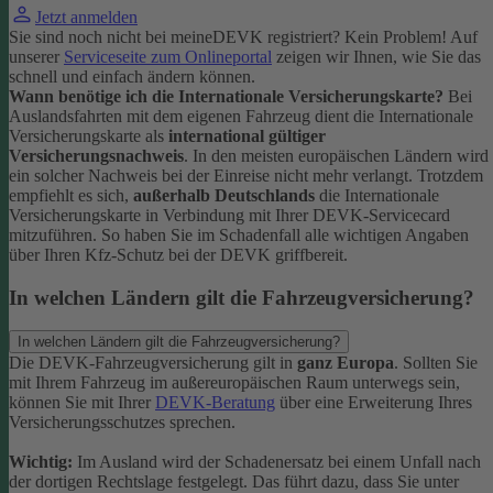
Jetzt anmelden
Sie sind noch nicht bei meineDEVK registriert? Kein Problem! Auf
unserer
Serviceseite zum Onlineportal
zeigen wir Ihnen, wie Sie das
schnell und einfach ändern können.
Wann benötige ich die Internationale Versicherungskarte?
Bei
Auslandsfahrten mit dem eigenen Fahrzeug dient die Internationale
Versicherungskarte als
international gültiger
Versicherungsnachweis
.
In den meisten europäischen Ländern wird
ein solcher Nachweis bei der Einreise nicht mehr verlangt. Trotzdem
empfiehlt es sich,
außerhalb Deutschlands
die Internationale
Versicherungskarte in Verbindung mit Ihrer DEVK-Servicecard
mitzuführen. So haben Sie im Schadenfall alle wichtigen Angaben
über Ihren Kfz-Schutz bei der DEVK griffbereit.
In welchen Ländern gilt die Fahrzeugversicherung?
In welchen Ländern gilt die Fahrzeugversicherung?
Die DEVK-Fahrzeugversicherung gilt in
ganz Europa
. Sollten Sie
mit Ihrem Fahrzeug im außereuropäischen Raum unterwegs sein,
können Sie mit Ihrer
DEVK-Beratung
über eine Erweiterung Ihres
Versicherungsschutzes sprechen.
Wichtig:
Im Ausland wird der Schadenersatz bei einem Unfall nach
der dortigen Rechtslage festgelegt. Das führt dazu, dass Sie unter