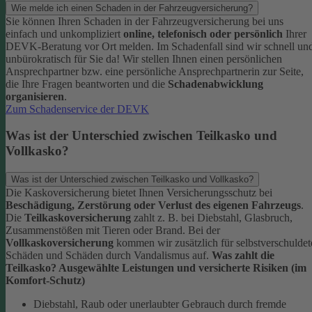
Wie melde ich einen Schaden in der Fahrzeugversicherung?
Sie können Ihren Schaden in der Fahrzeugversicherung bei uns
einfach und unkompliziert
online, telefonisch oder persönlich
Ihrer
DEVK-Beratung vor Ort melden. Im Schadenfall sind wir schnell un
unbürokratisch für Sie da!
Wir stellen Ihnen einen persönlichen
Ansprechpartner bzw. eine persönliche Ansprechpartnerin zur Seite,
die Ihre Fragen beantworten und die
Schadenabwicklung
organisieren
.
Zum Schadenservice der DEVK
Was ist der Unterschied zwischen Teilkasko und
Vollkasko?
Was ist der Unterschied zwischen Teilkasko und Vollkasko?
Die Kaskoversicherung bietet Ihnen Versicherungsschutz bei
Beschädigung, Zerstörung oder Verlust des eigenen Fahrzeugs
.
Die
Teilkaskoversicherung
zahlt z. B. bei Diebstahl, Glasbruch,
Zusammenstößen mit Tieren oder Brand. Bei der
Vollkaskoversicherung
kommen wir zusätzlich für selbstverschuldet
Schäden und Schäden durch Vandalismus auf.
Was zahlt die
Teilkasko? Ausgewählte Leistungen und versicherte Risiken (im
Komfort-Schutz)
Diebstahl, Raub oder unerlaubter Gebrauch durch fremde