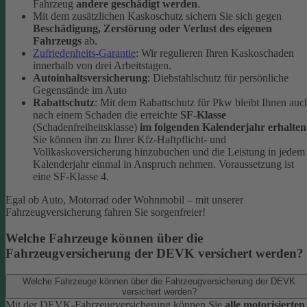
Fahrzeug
andere geschädigt werden
.
Mit dem zusätzlichen Kaskoschutz sichern Sie sich gegen
Beschädigung, Zerstörung oder Verlust des eigenen
Fahrzeugs
ab.
Zufriedenheits-Garantie
: Wir regulieren Ihren Kaskoschaden
innerhalb von drei Arbeitstagen.
Autoinhaltsversicherung
: Diebstahlschutz für persönliche
Gegenstände im Auto
Rabattschutz
: Mit dem Rabattschutz für Pkw bleibt Ihnen auc
nach einem Schaden die erreichte
SF-Klasse
(Schadenfreiheitsklasse)
im folgenden Kalenderjahr erhalten
Sie können ihn zu Ihrer Kfz-Haftpflicht- und
Vollkaskoversicherung hinzubuchen und die Leistung in jedem
Kalenderjahr einmal in Anspruch nehmen. Voraussetzung ist
eine SF-Klasse 4.
Egal ob Auto, Motorrad oder Wohnmobil – mit unserer
Fahrzeugversicherung fahren Sie sorgenfreier!
Welche Fahrzeuge können über die
Fahrzeugversicherung der DEVK versichert werden?
Welche Fahrzeuge können über die Fahrzeugversicherung der DEVK
versichert werden?
Mit der DEVK-Fahrzeugversicherung können Sie
alle motorisierten