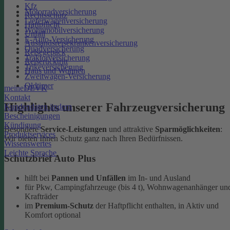
Kfz
Motorradversicherung
Rechtsschutz
Lieferwagenversicherung
Haftpflicht
Wohnmobilversicherung
Unfall
E-Auto-Versicherung
Auslandsreisekrankenversicherung
Quadversicherung
Reisegepäck
Traktorversicherung
Reiserücktritt
Trikeversicherung
Haus und Wohnen
Zweitwagen-Versicherung
Oldtimer
meineDEVK
Kontakt
Highlights unserer Fahrzeugversicherung
Kundendaten ändern
Bescheinigungen
Kündigung
Besondere
Service-Leistungen
und attraktive
Sparmöglichkeiten
:
Produktservices
Wir bieten Ihnen Schutz ganz nach Ihren Bedürfnissen.
Wissenswertes
Leichte Sprache
Schutzbrief Auto Plus
hilft bei
Pannen und Unfällen
im In- und Ausland
für Pkw, Campingfahrzeuge (bis 4 t), Wohnwagenanhänger un
Krafträder
im
Premium-Schutz
der Haftpflicht enthalten, in Aktiv und
Komfort optional