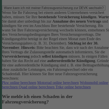
Wann kann ich mit meiner Fahrzeugversicherung zur DEVK wechseln?
Wenn Sie Ihr Fahrzeug bei einem anderen Unternehmen versichert
haben, müssen Sie Ihre
bestehende Versicherung kündigen
.
Warte
Sie damit aber unbedingt bis zur
Annahme des neuen Vertrags
und
kündigen Sie erst im Anschluss Ihre bestehende Versicherung.
Bis
wann Sie Ihre Fahrzeugversicherung wechseln können, entnehmen S
den Versicherungsbedingungen Ihres Versicherungsvertrags. Die
Kündigungsfrist beträgt in der Regel einen Monat zum Ende des
Versicherungsjahres (z. B. 31. Dezember).
Stichtag ist der 30.
November
.
Hinweis:
Bitte beachten Sie, dass wir nach der Annahme
Ihres Vertrags die Zulassungsstelle automatisch informieren, Sie die
Vorversicherung
jedoch
selbst kündigen
müssen.
In einigen Fällen
haben Sie das Recht auf eine
außerordentliche Kündigung
. Gründe
für eine außerordentliche Kündigung sind z. B. eine Beitragserhöhun
ohne zusätzliche Leistungen, ein Fahrzeugwechsel oder ein
Schadenfall.
Hier können Sie Ihre neue Fahrzeugversicherung
berechnen:
Pkw online berechnen
Motorrad online berechnen
Wohnmobil online
berechnen
Quad online berechnen
Trike online berechnen
Wie melde ich einen Schaden in der
Fahrzeugversicherung?