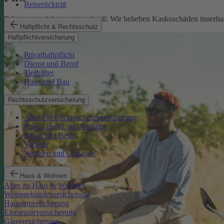
Reiserücktritt
Fahrzeugversicherung in schnell: Wir beheben Kaskoschäden innerhal
Haftpflicht & Rechtsschutz
Pkw-Versicherung
Haftpflichtversicherung
Privathaftpflicht
Dienst und Beruf
Tierhalter
Haus und Bau
Rechtsschutzversicherung
Alles zur Rechtsschutzversicherung
Privat, Beruf und Verkehr
Privat und Beruf
Verkehr
Wohnen und Gebäude
Haus & Wohnen
Alles zu Haus & Wohnen
Wohngebäudeversicherung
Hausratversicherung
Elementarversicherung
Glasversicherung