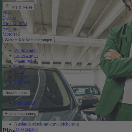
Kfz & Reise
Pkw
E-Auto
Kleinkraftrad
Anhänger
Motorrad
Weitere Kfz-Versicherungen
Wohnwagen
Lieferwagen
Wohnmobil
Quad
Trike
Traktor
Oldtimer
Zusatzschutz
Schutzbrief
Reiseversicherung
Auslandsreisekrankenversicherung
Reisegepäck
Pkw