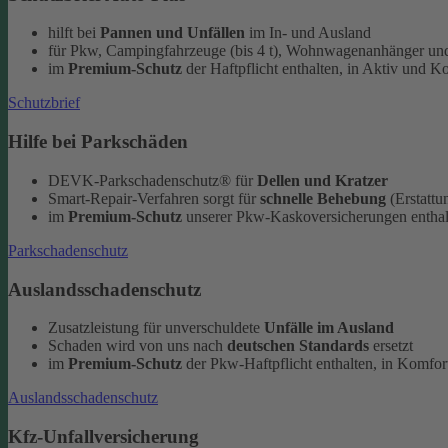
hilft bei
Pannen und Unfällen
im In- und Ausland
für Pkw, Campingfahrzeuge (bis 4 t), Wohnwagenanhänger und
im
Premium-Schutz
der Haftpflicht enthalten, in Aktiv und K
Schutzbrief
Hilfe bei Parkschäden
DEVK-Parkschadenschutz® für
Dellen und Kratzer
Smart-Repair-Verfahren sorgt für
schnelle Behebung
(Erstattu
im
Premium-Schutz
unserer Pkw-Kaskoversicherungen enthal
Parkschadenschutz
Auslandsschadenschutz
Zusatzleistung für unverschuldete
Unfälle im Ausland
Schaden wird von uns nach
deutschen Standards
ersetzt
im
Premium-Schutz
der Pkw-Haftpflicht enthalten, in Komfort
Auslandsschadenschutz
Kfz-Unfallversicherung