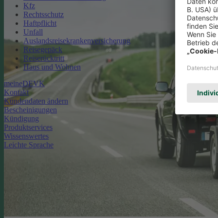
Kfz
Rechtsschutz
Haftpflicht
Unfall
Auslandsreisekrankenversicherung
Reisegepäck
Reiserücktritt
Haus und Wohnen
meineDEVK
Kontakt
Kundendaten ändern
Bescheinigungen
Kündigung
Produktservices
Wissenswertes
Leichte Sprache