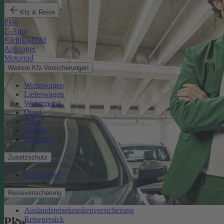
Kfz & Reise
Pkw
E-Auto
Kleinkraftrad
Anhänger
Motorrad
Weitere Kfz-Versicherungen
Wohnwagen
Lieferwagen
Wohnmobil
Quad
Trike
Traktor
Oldtimer
Zusatzschutz
Schutzbrief
Reiseversicherung
Auslandsreisekrankenversicherung
Reisegepäck
Pkw