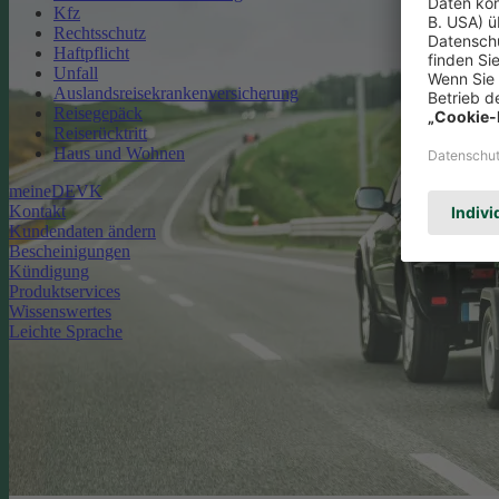
Kfz
Rechtsschutz
Haftpflicht
Unfall
Auslandsreisekrankenversicherung
Reisegepäck
Reiserücktritt
Haus und Wohnen
meineDEVK
Kontakt
Kundendaten ändern
Bescheinigungen
Kündigung
Produktservices
Wissenswertes
Leichte Sprache