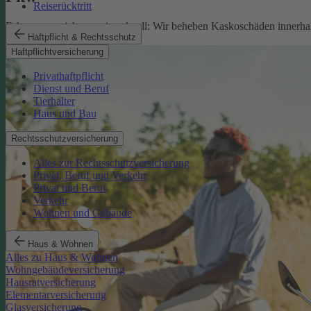
Reiserücktritt
Fahrzeugversicherung in schnell: Wir beheben Kaskoschäden innerhal
Haftpflicht & Rechtsschutz
Pkw-Versicherung
Haftpflichtversicherung
Privathaftpflicht
Dienst und Beruf
Tierhalter
Haus und Bau
Rechtsschutzversicherung
Alles zur Rechtsschutzversicherung
Privat, Beruf und Verkehr
Privat und Beruf
Verkehr
Wohnen und Gebäude
Haus & Wohnen
Alles zu Haus & Wohnen
Wohngebäudeversicherung
Hausratversicherung
Elementarversicherung
Glasversicherung