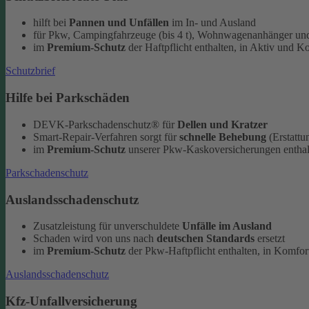
hilft bei
Pannen und Unfällen
im In- und Ausland
für Pkw, Campingfahrzeuge (bis 4 t), Wohnwagenanhänger und
im
Premium-Schutz
der Haftpflicht enthalten, in Aktiv und K
Schutzbrief
Hilfe bei Parkschäden
DEVK-Parkschadenschutz® für
Dellen und Kratzer
Smart-Repair-Verfahren sorgt für
schnelle Behebung
(Erstattu
im
Premium-Schutz
unserer Pkw-Kaskoversicherungen enthal
Parkschadenschutz
Auslandsschadenschutz
Zusatzleistung für unverschuldete
Unfälle im Ausland
Schaden wird von uns nach
deutschen Standards
ersetzt
im
Premium-Schutz
der Pkw-Haftpflicht enthalten, in Komfort
Auslandsschadenschutz
Kfz-Unfallversicherung