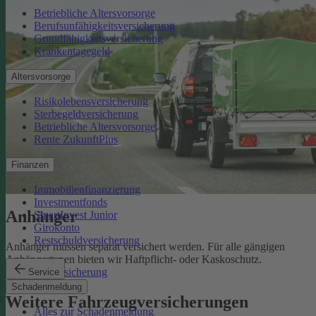
Betriebliche Altersvorsorge
Berufsunfähigkeitsversicherung
Grundfähigkeitsversicherung
Krankentagegeld
Altersvorsorge
Risikolebensversicherung
Sterbegeldversicherung
Betriebliche Altersvorsorge
Rente ZukunftPlus
Finanzen
Immobilienfinanzierung
Investmentfonds
Anhänger
SmartInvest Junior
Girokonto
Restschuldversicherung
Anhänger müssen separat versichert werden. Für alle gängigen
Anhängertypen bieten wir Haftpflicht- oder Kaskoschutz.
Anhängerversicherung
Service
Schadenmeldung
Weitere Fahrzeugversicherungen
Alles zur Schadenmeldung