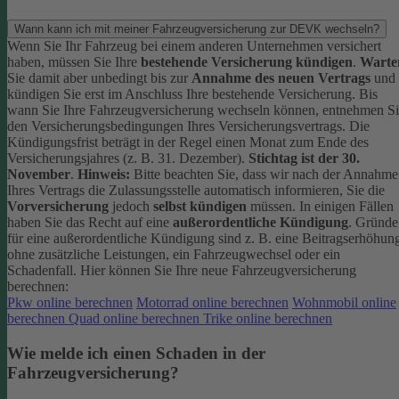
Wann kann ich mit meiner Fahrzeugversicherung zur DEVK wechseln?
Wenn Sie Ihr Fahrzeug bei einem anderen Unternehmen versichert
haben, müssen Sie Ihre
bestehende Versicherung kündigen
.
Warte
Sie damit aber unbedingt bis zur
Annahme des neuen Vertrags
und
kündigen Sie erst im Anschluss Ihre bestehende Versicherung.
Bis
wann Sie Ihre Fahrzeugversicherung wechseln können, entnehmen S
den Versicherungsbedingungen Ihres Versicherungsvertrags. Die
Kündigungsfrist beträgt in der Regel einen Monat zum Ende des
Versicherungsjahres (z. B. 31. Dezember).
Stichtag ist der 30.
November
.
Hinweis:
Bitte beachten Sie, dass wir nach der Annahme
Ihres Vertrags die Zulassungsstelle automatisch informieren, Sie die
Vorversicherung
jedoch
selbst kündigen
müssen.
In einigen Fällen
haben Sie das Recht auf eine
außerordentliche Kündigung
. Gründe
für eine außerordentliche Kündigung sind z. B. eine Beitragserhöhun
ohne zusätzliche Leistungen, ein Fahrzeugwechsel oder ein
Schadenfall.
Hier können Sie Ihre neue Fahrzeugversicherung
berechnen:
Pkw online berechnen
Motorrad online berechnen
Wohnmobil online
berechnen
Quad online berechnen
Trike online berechnen
Wie melde ich einen Schaden in der
Fahrzeugversicherung?