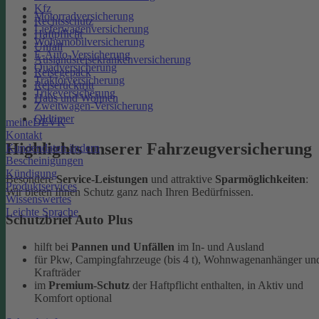
Kfz
Motorradversicherung
Rechtsschutz
Lieferwagenversicherung
Haftpflicht
Wohnmobilversicherung
Unfall
E-Auto-Versicherung
Auslandsreisekrankenversicherung
Quadversicherung
Reisegepäck
Traktorversicherung
Reiserücktritt
Trikeversicherung
Haus und Wohnen
Zweitwagen-Versicherung
Oldtimer
meineDEVK
Kontakt
Highlights unserer Fahrzeugversicherung
Kundendaten ändern
Bescheinigungen
Kündigung
Besondere
Service-Leistungen
und attraktive
Sparmöglichkeiten
:
Produktservices
Wir bieten Ihnen Schutz ganz nach Ihren Bedürfnissen.
Wissenswertes
Leichte Sprache
Schutzbrief Auto Plus
hilft bei
Pannen und Unfällen
im In- und Ausland
für Pkw, Campingfahrzeuge (bis 4 t), Wohnwagenanhänger un
Krafträder
im
Premium-Schutz
der Haftpflicht enthalten, in Aktiv und
Komfort optional