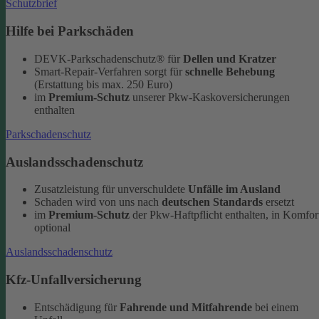
Schutzbrief
Hilfe bei Parkschäden
DEVK-Parkschadenschutz® für
Dellen und Kratzer
Smart-Repair-Verfahren sorgt für
schnelle Behebung
(Erstattung bis max. 250 Euro)
im
Premium-Schutz
unserer Pkw-Kaskoversicherungen
enthalten
Parkschadenschutz
Auslandsschadenschutz
Zusatzleistung für unverschuldete
Unfälle im Ausland
Schaden wird von uns nach
deutschen Standards
ersetzt
im
Premium-Schutz
der Pkw-Haftpflicht enthalten, in Komfor
optional
Auslandsschadenschutz
Kfz-Unfallversicherung
Entschädigung für
Fahrende und Mitfahrende
bei einem