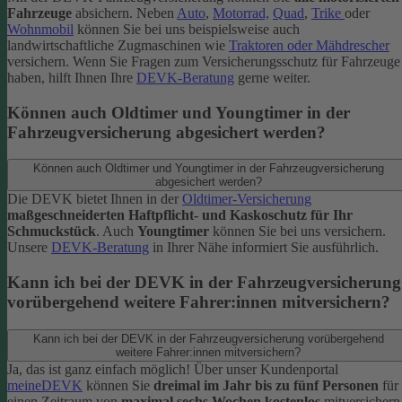
Fahrzeuge
absichern. Neben
Auto
,
Motorrad,
Quad
,
Trike
oder
Wohnmobil
können Sie bei uns beispielsweise auch
landwirtschaftliche Zugmaschinen wie
Traktoren oder Mähdrescher
versichern.
Wenn Sie Fragen zum Versicherungsschutz für Fahrzeuge
haben, hilft Ihnen Ihre
DEVK-Beratung
gerne weiter.
Können auch Oldtimer und Youngtimer in der
Fahrzeugversicherung abgesichert werden?
Können auch Oldtimer und Youngtimer in der Fahrzeugversicherung
abgesichert werden?
Die DEVK bietet Ihnen in der
Oldtimer-Versicherung
maßgeschneiderten Haftpflicht- und Kaskoschutz für Ihr
Schmuckstück
. Auch
Youngtimer
können Sie bei uns versichern.
Unsere
DEVK-Beratung
in Ihrer Nähe informiert Sie ausführlich.
Kann ich bei der DEVK in der Fahrzeugversicherung
vorübergehend weitere Fahrer:innen mitversichern?
Kann ich bei der DEVK in der Fahrzeugversicherung vorübergehend
weitere Fahrer:innen mitversichern?
Ja, das ist ganz einfach möglich! Über unser Kundenportal
meineDEVK
können Sie
dreimal im Jahr bis zu fünf Personen
für
einen Zeitraum von
maximal sechs Wochen kostenlos
mitversichern