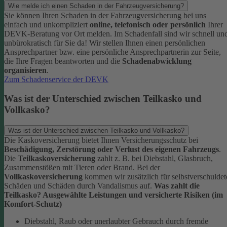
Wie melde ich einen Schaden in der Fahrzeugversicherung?
Sie können Ihren Schaden in der Fahrzeugversicherung bei uns
einfach und unkompliziert
online, telefonisch oder persönlich
Ihrer
DEVK-Beratung vor Ort melden. Im Schadenfall sind wir schnell un
unbürokratisch für Sie da!
Wir stellen Ihnen einen persönlichen
Ansprechpartner bzw. eine persönliche Ansprechpartnerin zur Seite,
die Ihre Fragen beantworten und die
Schadenabwicklung
organisieren
.
Zum Schadenservice der DEVK
Was ist der Unterschied zwischen Teilkasko und
Vollkasko?
Was ist der Unterschied zwischen Teilkasko und Vollkasko?
Die Kaskoversicherung bietet Ihnen Versicherungsschutz bei
Beschädigung, Zerstörung oder Verlust des eigenen Fahrzeugs
.
Die
Teilkaskoversicherung
zahlt z. B. bei Diebstahl, Glasbruch,
Zusammenstößen mit Tieren oder Brand. Bei der
Vollkaskoversicherung
kommen wir zusätzlich für selbstverschuldet
Schäden und Schäden durch Vandalismus auf.
Was zahlt die
Teilkasko? Ausgewählte Leistungen und versicherte Risiken (im
Komfort-Schutz)
Diebstahl, Raub oder unerlaubter Gebrauch durch fremde