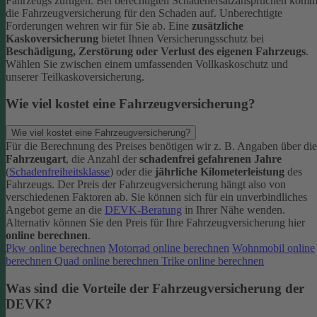
Fahrzeugs zufügen.
Bei berechtigten Schadenersatzansprüchen komm
die Fahrzeugversicherung für den Schaden auf. Unberechtigte
Forderungen wehren wir für Sie ab.
Eine
zusätzliche
Kaskoversicherung
bietet Ihnen Versicherungsschutz bei
Beschädigung, Zerstörung oder Verlust des eigenen Fahrzeugs
.
Wählen Sie zwischen einem umfassenden Vollkaskoschutz und
unserer Teilkaskoversicherung.
Wie viel kostet eine Fahrzeugversicherung?
Wie viel kostet eine Fahrzeugversicherung?
Für die Berechnung des Preises benötigen wir z. B. Angaben über die
Fahrzeugart
, die Anzahl der
schadenfrei gefahrenen Jahre
(
Schadenfreiheitsklasse
) oder die
jährliche Kilometerleistung
des
Fahrzeugs. Der Preis der Fahrzeugversicherung hängt also von
verschiedenen Faktoren ab. Sie können sich für ein unverbindliches
Angebot gerne an die
DEVK-Beratung
in Ihrer Nähe wenden.
Alternativ können Sie den Preis für Ihre Fahrzeugversicherung hier
online berechnen
.
Pkw online berechnen
Motorrad online berechnen
Wohnmobil online
berechnen
Quad online berechnen
Trike online berechnen
Was sind die Vorteile der Fahrzeugversicherung der
DEVK?