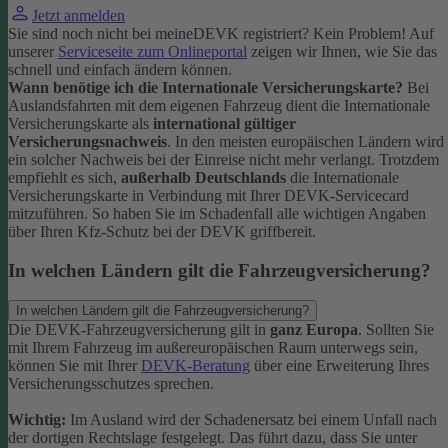
Jetzt anmelden
Sie sind noch nicht bei meineDEVK registriert? Kein Problem! Auf
unserer
Serviceseite zum Onlineportal
zeigen wir Ihnen, wie Sie das
schnell und einfach ändern können.
Wann benötige ich die Internationale Versicherungskarte?
Bei
Auslandsfahrten mit dem eigenen Fahrzeug dient die Internationale
Versicherungskarte als
international gültiger
Versicherungsnachweis
.
In den meisten europäischen Ländern wird
ein solcher Nachweis bei der Einreise nicht mehr verlangt. Trotzdem
empfiehlt es sich,
außerhalb Deutschlands
die Internationale
Versicherungskarte in Verbindung mit Ihrer DEVK-Servicecard
mitzuführen. So haben Sie im Schadenfall alle wichtigen Angaben
über Ihren Kfz-Schutz bei der DEVK griffbereit.
In welchen Ländern gilt die Fahrzeugversicherung?
In welchen Ländern gilt die Fahrzeugversicherung?
Die DEVK-Fahrzeugversicherung gilt in
ganz Europa
. Sollten Sie
mit Ihrem Fahrzeug im außereuropäischen Raum unterwegs sein,
können Sie mit Ihrer
DEVK-Beratung
über eine Erweiterung Ihres
Versicherungsschutzes sprechen.
Wichtig:
Im Ausland wird der Schadenersatz bei einem Unfall nach
der dortigen Rechtslage festgelegt. Das führt dazu, dass Sie unter