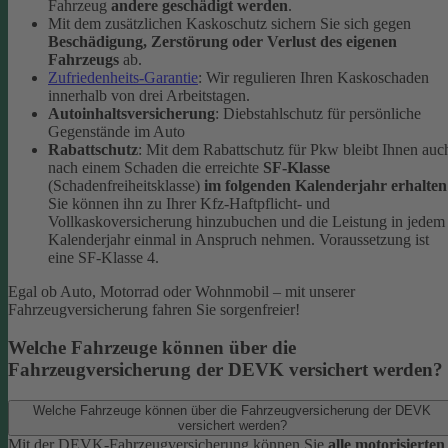
Fahrzeug
andere geschädigt werden
.
Mit dem zusätzlichen Kaskoschutz sichern Sie sich gegen
Beschädigung, Zerstörung oder Verlust des eigenen
Fahrzeugs
ab.
Zufriedenheits-Garantie
: Wir regulieren Ihren Kaskoschaden
innerhalb von drei Arbeitstagen.
Autoinhaltsversicherung
: Diebstahlschutz für persönliche
Gegenstände im Auto
Rabattschutz
: Mit dem Rabattschutz für Pkw bleibt Ihnen auc
nach einem Schaden die erreichte
SF-Klasse
(Schadenfreiheitsklasse)
im folgenden Kalenderjahr erhalten
Sie können ihn zu Ihrer Kfz-Haftpflicht- und
Vollkaskoversicherung hinzubuchen und die Leistung in jedem
Kalenderjahr einmal in Anspruch nehmen. Voraussetzung ist
eine SF-Klasse 4.
Egal ob Auto, Motorrad oder Wohnmobil – mit unserer
Fahrzeugversicherung fahren Sie sorgenfreier!
Welche Fahrzeuge können über die
Fahrzeugversicherung der DEVK versichert werden?
Welche Fahrzeuge können über die Fahrzeugversicherung der DEVK
versichert werden?
Mit der DEVK-Fahrzeugversicherung können Sie
alle motorisierten