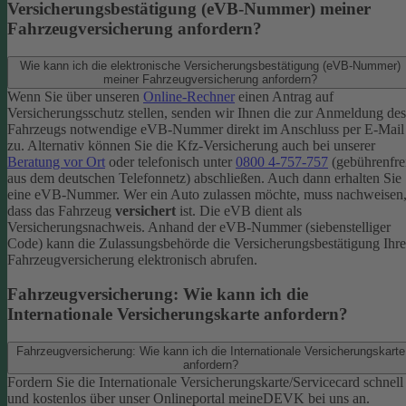
Versicherungsbestätigung (eVB-Nummer) meiner
Fahrzeugversicherung anfordern?
Wie kann ich die elektronische Versicherungsbestätigung (eVB-Nummer)
meiner Fahrzeugversicherung anfordern?
Wenn Sie über unseren
Online-Rechner
einen Antrag auf
Versicherungsschutz stellen, senden wir Ihnen die zur Anmeldung des
Fahrzeugs notwendige eVB-​Nummer direkt im Anschluss per E-Mail
zu.
Alternativ können Sie die Kfz-​Versicherung auch bei unserer
Beratung vor Ort
oder telefonisch unter
0800 4-​757-757
(gebührenfre
aus dem deutschen Telefonnetz) abschließen. Auch dann erhalten Sie
eine eVB-Nummer.
Wer ein Auto zulassen möchte, muss nachweisen
dass das Fahrzeug
versichert
ist. Die eVB dient als
Versicherungsnachweis. Anhand der eVB-Nummer (siebenstelliger
Code) kann die Zulassungsbehörde die Versicherungsbestätigung Ihre
Fahrzeugversicherung elektronisch abrufen.
Fahrzeugversicherung: Wie kann ich die
Internationale Versicherungskarte anfordern?
Fahrzeugversicherung: Wie kann ich die Internationale Versicherungskarte
anfordern?
Fordern Sie die Internationale Versicherungskarte/Servicecard schnell
und kostenlos über unser Onlineportal meineDEVK bei uns an.